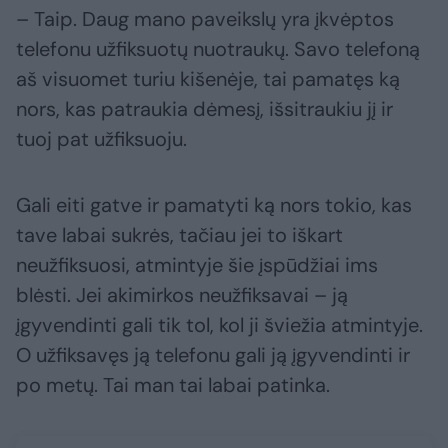
– Taip. Daug mano paveikslų yra įkvėptos
telefonu užfiksuotų nuotraukų. Savo telefoną
aš visuomet turiu kišenėje, tai pamatęs ką
nors, kas patraukia dėmesį, išsitraukiu jį ir
tuoj pat užfiksuoju.
Gali eiti gatve ir pamatyti ką nors tokio, kas
tave labai sukrės, tačiau jei to iškart
neužfiksuosi, atmintyje šie įspūdžiai ims
blėsti. Jei akimirkos neužfiksavai – ją
įgyvendinti gali tik tol, kol ji šviežia atmintyje.
O užfiksavęs ją telefonu gali ją įgyvendinti ir
po metų. Tai man tai labai patinka.