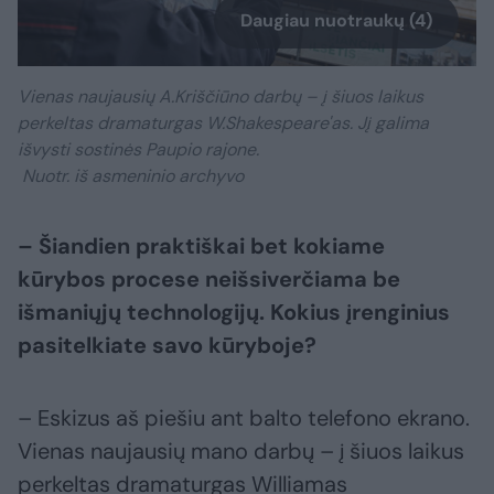
Daugiau nuotraukų (4)
Vienas naujausių A.Kriščiūno darbų – į šiuos laikus
perkeltas dramaturgas W.Shakespeare'as. Jį galima
išvysti sostinės Paupio rajone.
Nuotr. iš asmeninio archyvo
– Šiandien praktiškai bet kokiame
kūrybos procese neišsiverčiama be
išmaniųjų technologijų. Kokius įrenginius
pasitelkiate savo kūryboje?
– Eskizus aš piešiu ant balto telefono ekrano.
Vienas naujausių mano darbų – į šiuos laikus
perkeltas dramaturgas Williamas