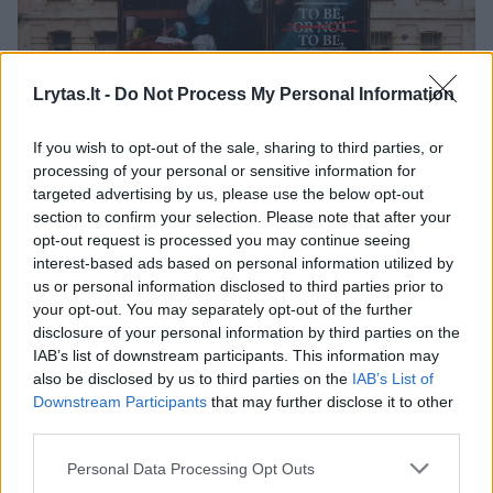
Lrytas.lt -
Do Not Process My Personal Information
Daugiau nuotraukų (4)
If you wish to opt-out of the sale, sharing to third parties, or
processing of your personal or sensitive information for
targeted advertising by us, please use the below opt-out
Vienas naujausių A.Kriščiūno darbų – į šiuos laikus
section to confirm your selection. Please note that after your
perkeltas dramaturgas W.Shakespeare'as. Jį galima
opt-out request is processed you may continue seeing
išvysti sostinės Paupio rajone.
interest-based ads based on personal information utilized by
Nuotr. iš asmeninio archyvo
us or personal information disclosed to third parties prior to
your opt-out. You may separately opt-out of the further
disclosure of your personal information by third parties on the
– Kaip manote, kokias galimybes
IAB’s list of downstream participants. This information may
also be disclosed by us to third parties on the
IAB’s List of
išmaniosios technologijos atveria mene?
Downstream Participants
that may further disclose it to other
third parties.
– Popieriaus lape padaręs klaidą tu turi
Personal Data Processing Opt Outs