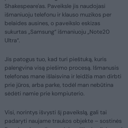
Shakespeare'as. Paveiksle jis naudojasi
išmaniuoju telefonu ir klauso muzikos per
belaides ausines, o paveikslo eskizas
sukurtas „Samsung“ išmaniuoju „Note20
Ultra“.
Jis patogus tuo, kad turi pieštuką, kuris
palengvina visą piešimo procesą. Išmanusis
telefonas mane išlaisvina ir leidžia man dirbti
prie jūros, arba parke, todėl man nebūtina
sėdėti namie prie kompiuterio.
Visi, norintys išvysti šį paveikslą, gali tai
padaryti naujame traukos objekte – sostinės