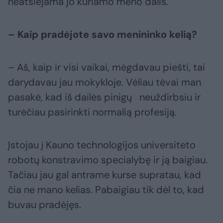
neatsiejama jo kuriamo meno dalis.
– Kaip pradėjote savo menininko kelią?
– Aš, kaip ir visi vaikai, mėgdavau piešti, tai
darydavau jau mokykloje. Vėliau tėvai man
pasakė, kad iš dailės pinigų neuždirbsiu ir
turėčiau pasirinkti normalią profesiją.
Įstojau į Kauno technologijos universiteto
robotų konstravimo specialybę ir ją baigiau.
Tačiau jau gal antrame kurse supratau, kad
čia ne mano kelias. Pabaigiau tik dėl to, kad
buvau pradėjęs.