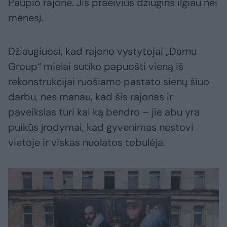
Paupio rajone. Jis praeivius džiugins ilgiau nei
mėnesį.
Džiaugiuosi, kad rajono vystytojai „Darnu
Group“ mielai sutiko papuošti vieną iš
rekonstrukcijai ruošiamo pastato sienų šiuo
darbu, nes manau, kad šis rajonas ir
paveikslas turi kai ką bendro – jie abu yra
puikūs įrodymai, kad gyvenimas nestovi
vietoje ir viskas nuolatos tobulėja.