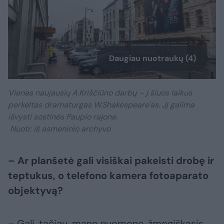
Daugiau nuotraukų (4)
Vienas naujausių A.Kriščiūno darbų – į šiuos laikus
perkeltas dramaturgas W.Shakespeare'as. Jį galima
išvysti sostinės Paupio rajone.
Nuotr. iš asmeninio archyvo
– Ar planšetė gali visiškai pakeisti drobę ir
teptukus, o telefono kamera fotoaparato
objektyvą?
– Gali, tačiau, mano nuomone, žmogiškasis