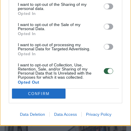
trinti arba imti naują popieriaus lapą. Man
I want to opt-out of the Sharing of my
labai patogu dirbti su kompiuteriu arba
personal data.
Opted In
planšete todėl, kad aš galiu keisti
I want to opt-out of the Sale of my
kompoziciją, padidinti arba pamažinti
Personal Data.
Opted In
kažkokias detales, pažiūrėti į piešinį atidžiau.
I want to opt-out of processing my
Personal Data for Targeted Advertising.
Žinoma, esu pasidaręs daug eskizų ir ant
Opted In
popieriaus, tačiau tai nėra tas pats.
I want to opt-out of Collection, Use,
Retention, Sale, and/or Sharing of my
Technologinė pažanga eina į priekį, todėl
Personal Data that Is Unrelated with the
Purposes for which it was collected.
naudokimės ir džiaukimės tuo.
Opted Out
CONFIRM
Data Deletion
Data Access
Privacy Policy