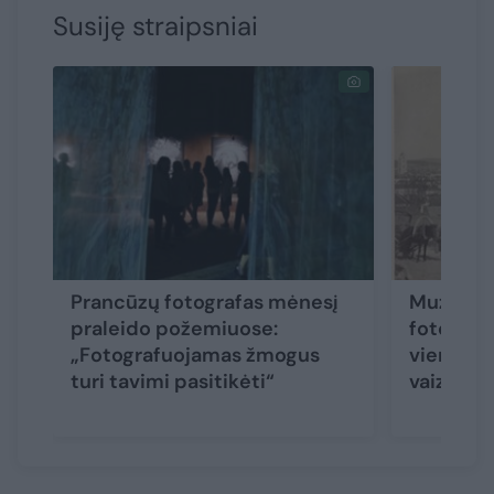
Susiję straipsniai
Prancūzų fotografas mėnesį
Muziejau
praleido požemiuose:
fotografi
„Fotografuojamas žmogus
vienas p
turi tavimi pasitikėti“
vaizdų