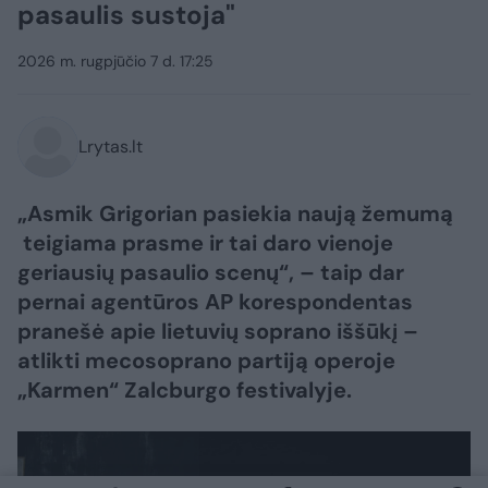
pasaulis sustoja"
2026 m. rugpjūčio 7 d. 17:25
Lrytas.lt
„Asmik Grigorian pasiekia naują žemumą
teigiama prasme ir tai daro vienoje
geriausių pasaulio scenų“, – taip dar
pernai agentūros AP korespondentas
pranešė apie lietuvių soprano iššūkį –
atlikti mecosoprano partiją operoje
„Karmen“ Zalcburgo festivalyje.