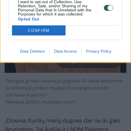
I want to opt-out of Collection, Use,
Retention, Sale, and/or Sharing of my
Personal Data that Is Unrelated with the
Purposes for which it was collected.
Opted Out
CONFIRM
Data Deletion
Data Access
Privacy Policy
Daugiau nuotraukų (7)
Palangos gintaro muziejuje gegužės 19 dieną atidaroma
su Vokietijos gintaro muziejumi parengta paroda
„Gintaras iš gelmių“
Palangos gintaro muziejaus nuotr.
„Dosnus Kuršių marių dugnas dar ne iki galo
ištyrinėtas. Tai liudija ir LNDM Palangos