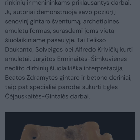
rinkinių ir menininkams priklausantys darbai.
Jų autoriai demonstruoja savo požiūrį į
senovinį gintaro šventumą, archetipines
amuletų formas, surasdami joms vietą
šiuolaikiniame pasaulyje. Tai Felikso
Daukanto, Solveigos bei Alfredo Krivičių kurti
amuletai, Jurgitos Erminaitės-Šimkuvienės
neolito dirbinių šiuolaikiška interpretacija,
Beatos Zdramytės gintaro ir betono deriniai,
taip pat specialiai parodai sukurti Eglės
Čėjauskaitės-Gintalės darbai.