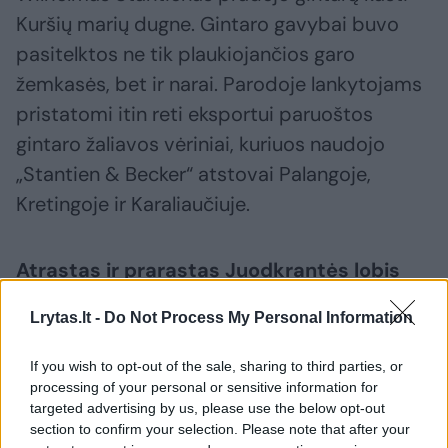
Kuršių marių dugne. Gintaro gavybai buvo
pasitelktos ne tik plaukiojančios garo
žemkasės, bet ir narai. Parodoje lankytojams
pristatomi itin reti eksportui paruoštos
gintaro žaliavos vėriniai, kuriuos naudojo
„Stantien & Becker“ atstovai Palangoje,
Kretingoje ir Karaliaučiuje.
Atrastas ir prarastas Juodkrantės lobis
Lrytas.lt -
Do Not Process My Personal Information
Vienas reikšmingiausių „Stantien & Becker“
veiklos rezultatų yra Kuršių marių įlankoje
If you wish to opt-out of the sale, sharing to third parties, or
processing of your personal or sensitive information for
įmonės darbuotojo, geologo, gintaro ir jo
targeted advertising by us, please use the below opt-out
dirbinių tyrinėtojo Richardo Klebso surinktas
section to confirm your selection. Please note that after your