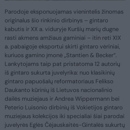
Parodoje eksponuojamas vienintelis žinomas
originalus šio rinkinio dirbinys – gintaro
kabutis ir XX a. viduryje Kuršių marių dugne
rasti akmens amžiaus gaminiai – itin reti XIX
a. pabaigoje eksportui skirti gintaro vėriniai,
kuriuos gamino įmonė „Stantien & Becker“.
Lankytojams taip pat pristatoma 12 autorių
iš gintaro sukurta juvelyrika: nuo klasikinių
gintaro papuošalų reformatoriaus Felikso
Daukanto kūrinių iš Lietuvos nacionalinio
dailės muziejaus ir Andrea Wippermann bei
Peterio Luisonio dirbinių iš Vokietijos gintaro
muziejaus kolekcijos iki specialiai šiai parodai
juvelyrės Eglės Čėjauskaitės-Gintalės sukurtų