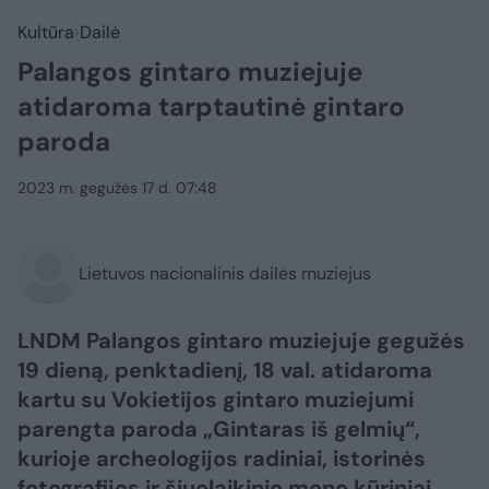
Kultūra
Dailė
Palangos gintaro muziejuje
atidaroma tarptautinė gintaro
paroda
2023 m. gegužės 17 d. 07:48
Lietuvos nacionalinis dailės muziejus
LNDM Palangos gintaro muziejuje gegužės
19 dieną, penktadienį, 18 val. atidaroma
kartu su Vokietijos gintaro muziejumi
parengta paroda „Gintaras iš gelmių“,
kurioje archeologijos radiniai, istorinės
fotografijos ir šiuolaikinio meno kūriniai