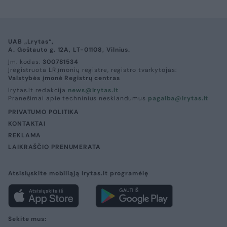
pasaulis sustoja"
2026 m. rugpjūčio 7 d. 17:25
Lrytas.lt
„Asmik Grigorian pasiekia naują žemumą
teigiama prasme ir tai daro vienoje
geriausių pasaulio scenų“, – taip dar
pernai agentūros AP korespondentas
pranešė apie lietuvių soprano iššūkį –
atlikti mecosoprano partiją operoje
„Karmen“ Zalcburgo festivalyje.