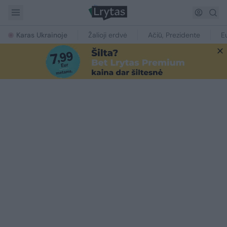
Karas Ukrainoje
Žalioji erdvė
Ačiū, Prezidente
E