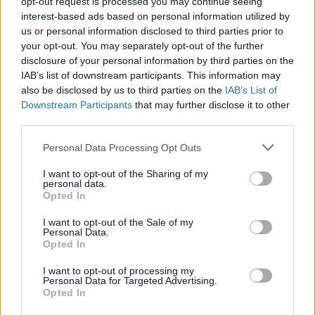
opt-out request is processed you may continue seeing
Juodkrantės lobis. Ilgai manyta, jog visas
interest-based ads based on personal information utilized by
rinkinys, išskyrus keletą egzempliorių,
us or personal information disclosed to third parties prior to
saugomų Getingeno Jurgio Augusto
your opt-out. You may separately opt-out of the further
disclosure of your personal information by third parties on the
universiteto Geologijos ir mineralogijos
IAB’s list of downstream participants. This information may
institute bei muziejuje, dingo Antrojo
also be disclosed by us to third parties on the
IAB’s List of
Downstream Participants
that may further disclose it to other
pasaulinio karo metais. Tačiau Ribnice-
third parties.
Damgartene įsikūręs Vokietijos gintaro
Personal Data Processing Opt Outs
muziejus pristato dar vieną išlikusį originalų
šio rinkinio kabutį. Jis karo pabaigoje kartu su
I want to opt-out of the Sharing of my
personal data.
keliomis kitomis vertybėmis iš Karaliaučiaus
Opted In
buvo išvežtas į užsienį, todėl išliko iki šių
I want to opt-out of the Sale of my
Personal Data.
dienų ir yra pristatomas parodoje „Gintaras
Opted In
iš gelmių“.
I want to opt-out of processing my
Personal Data for Targeted Advertising.
Opted In