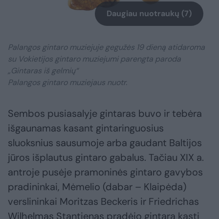
Daugiau nuotraukų (7)
Palangos gintaro muziejuje gegužės 19 dieną atidaroma
su Vokietijos gintaro muziejumi parengta paroda
„Gintaras iš gelmių“
Palangos gintaro muziejaus nuotr.
Sembos pusiasalyje gintaras buvo ir tebėra
išgaunamas kasant gintaringuosius
sluoksnius sausumoje arba gaudant Baltijos
jūros išplautus gintaro gabalus. Tačiau XIX a.
antroje pusėje pramoninės gintaro gavybos
pradininkai, Mėmelio (dabar – Klaipėda)
verslininkai Moritzas Beckeris ir Friedrichas
Wilhelmas Stantienas pradėjo gintarą kasti