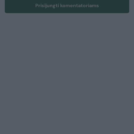
Prisijungti komentatoriams
Kultūra
Scena
A. Grigorian Karmen Zalcburge:
„Kai Asmik išeina į sceną –