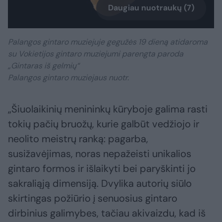
Daugiau nuotraukų (7)
Palangos gintaro muziejuje gegužės 19 dieną atidaroma
su Vokietijos gintaro muziejumi parengta paroda
„Gintaras iš gelmių“
Palangos gintaro muziejaus nuotr.
„Šiuolaikinių menininkų kūryboje galima rasti
tokių pačių bruožų, kurie galbūt vedžiojo ir
neolito meistrų ranką: pagarba,
susižavėjimas, noras nepažeisti unikalios
gintaro formos ir išlaikyti bei paryškinti jo
sakraliąją dimensiją. Dvylika autorių siūlo
skirtingas požiūrio į senuosius gintaro
dirbinius galimybes, tačiau akivaizdu, kad iš