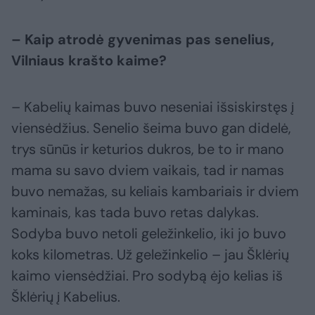
– Kaip atrodė gyvenimas pas senelius,
Vilniaus krašto kaime?
– Kabelių kaimas buvo neseniai išsiskirstęs į
viensėdžius. Senelio šeima buvo gan didelė,
trys sūnūs ir keturios dukros, be to ir mano
mama su savo dviem vaikais, tad ir namas
buvo nemažas, su keliais kambariais ir dviem
kaminais, kas tada buvo retas dalykas.
Sodyba buvo netoli geležinkelio, iki jo buvo
koks kilometras. Už geležinkelio – jau Šklėrių
kaimo viensėdžiai. Pro sodybą ėjo kelias iš
Šklėrių į Kabelius.