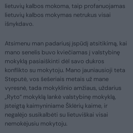
lietuvių kalbos mokoma, taip profanuojamas
lietuvių kalbos mokymas netrukus visai
išnykdavo.
Atsimenu man padariusį įspūdį atsitikimą, kai
mano senelis buvo kviečiamas į valstybinę
mokyklą pasiaiškinti dėl savo dukros
konflikto su mokytoju. Mano jauniausioji teta
Steputė, vos šešeriais metais už mane
vyresnė, tada mokyklinio amžiaus, uždarius
„Ryto“ mokyklą lankė valstybinę mokyklą,
įsteigtą kaimyniniame Šklėrių kaime, ir
negalėjo susikalbėti su lietuviškai visai
nemokėjusiu mokytoju.