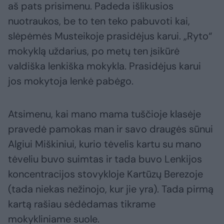
aš pats prisimenu. Padeda išlikusios
nuotraukos, be to ten teko pabuvoti kai,
slėpėmės Musteikoje prasidėjus karui. „Ryto“
mokyklą uždarius, po metų ten įsikūrė
valdiška lenkiška mokykla. Prasidėjus karui
jos mokytoja lenkė pabėgo.
Atsimenu, kai mano mama tuščioje klasėje
pravedė pamokas man ir savo draugės sūnui
Algiui Miškiniui, kurio tėvelis kartu su mano
tėveliu buvo suimtas ir tada buvo Lenkijos
koncentracijos stovykloje Kartūzų Berezoje
(tada niekas nežinojo, kur jie yra). Tada pirmą
kartą rašiau sėdėdamas tikrame
mokykliniame suole.