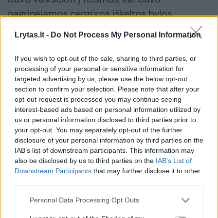
nagrinėjamos cenzūros iškeltos bylos,
prireikus mokėti baudas ar net pasėdėti
Lrytas.lt -
Do Not Process My Personal Information
kalėjime, kad nereikėtų gaišti tikriesiems
redaktoriams.
If you wish to opt-out of the sale, sharing to third parties, or
processing of your personal or sensitive information for
targeted advertising by us, please use the below opt-out
Prieglaudos globėjas buvo lietuviškos Šv.
section to confirm your selection. Please note that after your
opt-out request is processed you may continue seeing
Mikalojaus bažnyčios rektorius kun.
interest-based ads based on personal information utilized by
Vladislovas Jezukevičius (gimęs
us or personal information disclosed to third parties prior to
your opt-out. You may separately opt-out of the further
Marcinkonyse, lietuviškame Gardino
disclosure of your personal information by third parties on the
apskrities miestelyje), o steigėjas ir rėmėjas
IAB’s list of downstream participants. This information may
– Lietuvių draugija nukentėjusiems dėl karo
also be disclosed by us to third parties on the
IAB’s List of
Downstream Participants
that may further disclose it to other
šelpti, paskui, užėjus vokiečiams, jos Vilniaus
third parties.
skyrius. Šios draugijos, suvaidinusios svarbų
Personal Data Processing Opt Outs
vaidmenį telkiant lietuvius kurti