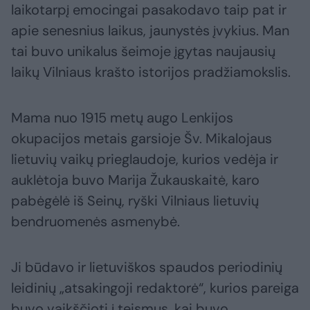
laikotarpį emocingai pasakodavo taip pat ir
apie senesnius laikus, jaunystės įvykius. Man
tai buvo unikalus šeimoje įgytas naujausių
laikų Vilniaus krašto istorijos pradžiamokslis.
Mama nuo 1915 metų augo Lenkijos
okupacijos metais garsioje Šv. Mikalojaus
lietuvių vaikų prieglaudoje, kurios vedėja ir
auklėtoja buvo Marija Žukauskaitė, karo
pabėgėlė iš Seinų, ryški Vilniaus lietuvių
bendruomenės asmenybė.
Ji būdavo ir lietuviškos spaudos periodinių
leidinių „atsakingoji redaktorė“, kurios pareiga
buvo vaikščioti į teismus, kai buvo