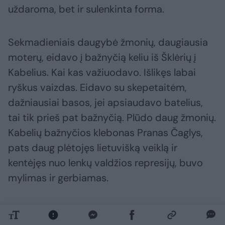
uždaroma, bet ir sulenkinta forma.
Sekmadieniais daugybė žmonių, daugiausia
moterų, eidavo į bažnyčią keliu iš Šklėrių į
Kabelius. Kai kas važiuodavo. Išlikęs labai
ryškus vaizdas. Eidavo su skepetaitėm,
dažniausiai basos, jei apsiaudavo batelius,
tai tik prieš pat bažnyčią. Plūdo daug žmonių.
Kabelių bažnyčios klebonas Pranas Čaglys,
pats daug plėtojęs lietuvišką veiklą ir
kentėjęs nuo lenkų valdžios represijų, buvo
mylimas ir gerbiamas.
Vilnių grąžinant Lietuvai šis kraštas teko