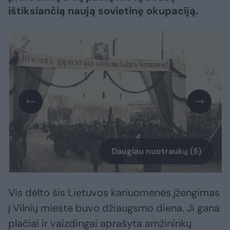
ištiksiančią naują sovietinę okupaciją.
Daugiau nuotraukų (5)
Vis dėlto šis Lietuvos kariuomenės įžengimas
į Vilnių mieste buvo džiaugsmo diena. Ji gana
plačiai ir vaizdingai aprašyta amžininkų