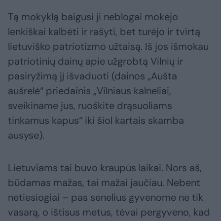
Tą mokyklą baigusi ji neblogai mokėjo
lenkiškai kalbėti ir rašyti, bet turėjo ir tvirtą
lietuviško patriotizmo užtaisą. Iš jos išmokau
patriotinių dainų apie užgrobtą Vilnių ir
pasiryžimą jį išvaduoti (dainos „Aušta
aušrelė“ priedainis „Vilniaus kalneliai,
sveikiname jus, ruoškite drąsuoliams
tinkamus kapus“ iki šiol kartais skamba
ausyse).
Lietuviams tai buvo kraupūs laikai. Nors aš,
būdamas mažas, tai mažai jaučiau. Nebent
netiesiogiai – pas senelius gyvenome ne tik
vasarą, o ištisus metus, tėvai pergyveno, kad