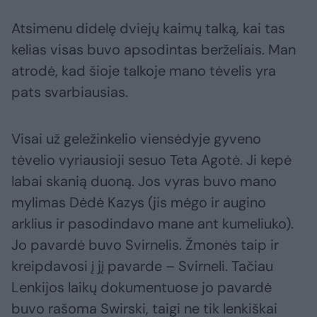
Atsimenu didelę dviejų kaimų talką, kai tas
kelias visas buvo apsodintas berželiais. Man
atrodė, kad šioje talkoje mano tėvelis yra
pats svarbiausias.
Visai už geležinkelio viensėdyje gyveno
tėvelio vyriausioji sesuo Teta Agotė. Ji kepė
labai skanią duoną. Jos vyras buvo mano
mylimas Dėdė Kazys (jis mėgo ir augino
arklius ir pasodindavo mane ant kumeliuko).
Jo pavardė buvo Svirnelis. Žmonės taip ir
kreipdavosi į jį pavarde – Svirneli. Tačiau
Lenkijos laikų dokumentuose jo pavardė
buvo rašoma Swirski, taigi ne tik lenkiškai