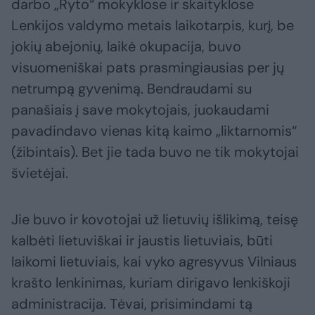
darbo „Ryto“ mokyklose ir skaityklose
Lenkijos valdymo metais laikotarpis, kurį, be
jokių abejonių, laikė okupacija, buvo
visuomeniškai pats prasmingiausias per jų
netrumpą gyvenimą. Bendraudami su
panašiais į save mokytojais, juokaudami
pavadindavo vienas kitą kaimo „liktarnomis“
(žibintais). Bet jie tada buvo ne tik mokytojai
švietėjai.
Jie buvo ir kovotojai už lietuvių išlikimą, teisę
kalbėti lietuviškai ir jaustis lietuviais, būti
laikomi lietuviais, kai vyko agresyvus Vilniaus
krašto lenkinimas, kuriam dirigavo lenkiškoji
administracija. Tėvai, prisimindami tą