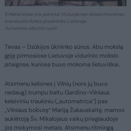
K.Makariūnas yra pelnytai tituluojamas eksperimentinės
branduolio fizikos pradininku Lietuvoje.
Asmeninio albumo nuotr.
Tėvas – Dzūkijos ūkininko sūnus. Abu mokslą
įgiję pirmosiose Lietuvoje vidurinio mokslo
įstaigose, kuriose buvo mokoma lietuviškai.
Atsimenu keliones į Vilnių (nors jų buvo
nedaug) trumpu baltu Gardino-Vilniaus
keleiviniu traukiniu („automatrica“) pas
„Vilniaus bobutę“ Mariją Žukauskaitę, mamos
auklėtoją Šv. Mikalojaus vaikų prieglaudoje
jos mokymosi metais. Atsimenu ritmingą