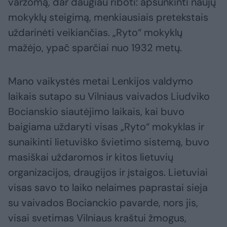
varžomą, dar daugiau riboti: apsunkinti naujų
mokyklų steigimą, menkiausiais pretekstais
uždarinėti veikiančias. „Ryto“ mokyklų
mažėjo, ypač sparčiai nuo 1932 metų.
Mano vaikystės metai Lenkijos valdymo
laikais sutapo su Vilniaus vaivados Liudviko
Bocianskio siautėjimo laikais, kai buvo
baigiama uždaryti visas „Ryto“ mokyklas ir
sunaikinti lietuviško švietimo sistemą, buvo
masiškai uždaromos ir kitos lietuvių
organizacijos, draugijos ir įstaigos. Lietuviai
visas savo to laiko nelaimes paprastai sieja
su vaivados Bocianckio pavarde, nors jis,
visai svetimas Vilniaus kraštui žmogus,