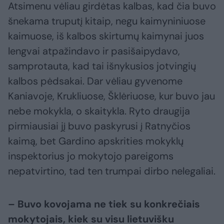
Atsimenu vėliau girdėtas kalbas, kad čia buvo
šnekama truputį kitaip, negu kaimyniniuose
kaimuose, iš kalbos skirtumų kaimynai juos
lengvai atpažindavo ir pasišaipydavo,
samprotauta, kad tai išnykusios jotvingių
kalbos pėdsakai. Dar vėliau gyvenome
Kaniavoje, Krukliuose, Šklėriuose, kur buvo jau
nebe mokykla, o skaitykla. Ryto draugija
pirmiausiai jį buvo paskyrusi į Ratnyčios
kaimą, bet Gardino apskrities mokyklų
inspektorius jo mokytojo pareigoms
nepatvirtino, tad ten trumpai dirbo nelegaliai.
– Buvo kovojama ne tiek su konkrečiais
mokytojais, kiek su visu lietuvišku