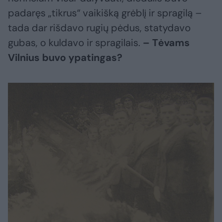
padaręs „tikrus“ vaikišką grėblį ir spragilą –
tada dar rišdavo rugių pėdus, statydavo
gubas, o kuldavo ir spragilais.
– Tėvams
Vilnius buvo ypatingas?