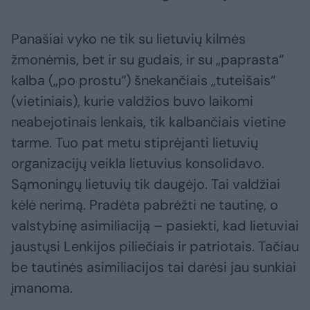
Panašiai vyko ne tik su lietuvių kilmės
žmonėmis, bet ir su gudais, ir su „paprasta“
kalba („po prostu“) šnekančiais „tuteišais“
(vietiniais), kurie valdžios buvo laikomi
neabejotinais lenkais, tik kalbančiais vietine
tarme. Tuo pat metu stiprėjanti lietuvių
organizacijų veikla lietuvius konsolidavo.
Sąmoningų lietuvių tik daugėjo. Tai valdžiai
kėlė nerimą. Pradėta pabrėžti ne tautinę, o
valstybinę asimiliaciją – pasiekti, kad lietuviai
jaustųsi Lenkijos piliečiais ir patriotais. Tačiau
be tautinės asimiliacijos tai darėsi jau sunkiai
įmanoma.