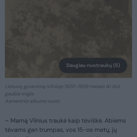
Daugiau nuotraukų (5)
Lietuvių gyvenimą Vilniuje 1920-1939 metais iki šiol
gaubia migla
Asmeninio albumo nuotr.
– Mamą Vilnius traukė kaip tėviškė. Abiems
tėvams gan trumpas, vos 15-os metų, jų