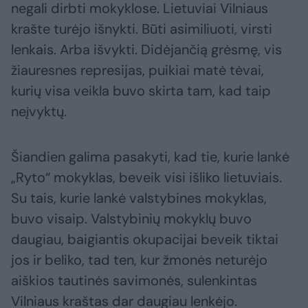
negali dirbti mokyklose. Lietuviai Vilniaus
krašte turėjo išnykti. Būti asimiliuoti, virsti
lenkais. Arba išvykti. Didėjančią grėsmę, vis
žiauresnes represijas, puikiai matė tėvai,
kurių visa veikla buvo skirta tam, kad taip
neįvyktų.
Šiandien galima pasakyti, kad tie, kurie lankė
„Ryto“ mokyklas, beveik visi išliko lietuviais.
Su tais, kurie lankė valstybines mokyklas,
buvo visaip. Valstybinių mokyklų buvo
daugiau, baigiantis okupacijai beveik tiktai
jos ir beliko, tad ten, kur žmonės neturėjo
aiškios tautinės savimonės, sulenkintas
Vilniaus kraštas dar daugiau lenkėjo.