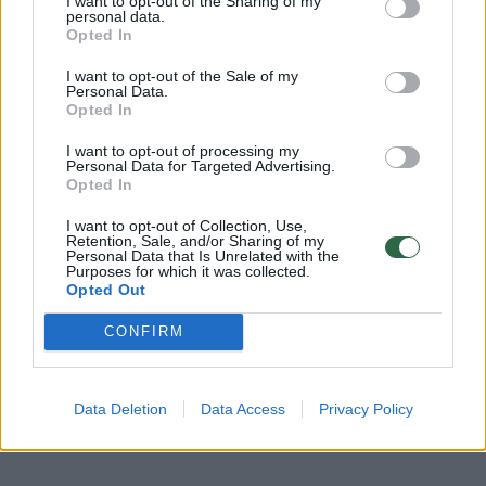
I want to opt-out of the Sharing of my
nepriklausomą valstybę, įkūrimo šimtmetis šį
personal data.
pavasarį buvo kukliai prisimintas gražia
Opted In
paroda Lietuvos mokslų akademijos
I want to opt-out of the Sale of my
Personal Data.
Vrublevskių bibliotekoje.
Opted In
I want to opt-out of processing my
Personal Data for Targeted Advertising.
Mama buvo viena pirmųjų tos prieglaudos
Opted In
auklėtinių. 1925 metais baigusi Vilniaus
I want to opt-out of Collection, Use,
Vytauto Didžiojo gimnaziją (kurios įkūrimo
Retention, Sale, and/or Sharing of my
Personal Data that Is Unrelated with the
šimtmetį, kaip ir apskritai vidurinio mokslo
Purposes for which it was collected.
Opted Out
lietuvių kalba pradžios šimtmetį, minėsime šį
CONFIRM
rudenį), nusprendė būti lietuviškų mokyklų
mokytoja. Tą pačią gimnaziją, tik jau virtusią
Vilniaus pirmąja berniukų vidurine mokykla,
Data Deletion
Data Access
Privacy Policy
baigiau ir aš 1950 metais.