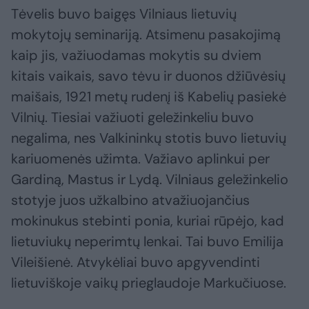
Tėvelis buvo baigęs Vilniaus lietuvių
mokytojų seminariją. Atsimenu pasakojimą
kaip jis, važiuodamas mokytis su dviem
kitais vaikais, savo tėvu ir duonos džiūvėsių
maišais, 1921 metų rudenį iš Kabelių pasiekė
Vilnių. Tiesiai važiuoti geležinkeliu buvo
negalima, nes Valkininkų stotis buvo lietuvių
kariuomenės užimta. Važiavo aplinkui per
Gardiną, Mastus ir Lydą. Vilniaus geležinkelio
stotyje juos užkalbino atvažiuojančius
mokinukus stebinti ponia, kuriai rūpėjo, kad
lietuviukų neperimtų lenkai. Tai buvo Emilija
Vileišienė. Atvykėliai buvo apgyvendinti
lietuviškoje vaikų prieglaudoje Markučiuose.