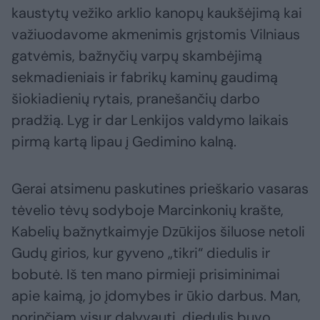
kaustytų vežiko arklio kanopų kaukšėjimą kai
važiuodavome akmenimis grįstomis Vilniaus
gatvėmis, bažnyčių varpų skambėjimą
sekmadieniais ir fabrikų kaminų gaudimą
šiokiadienių rytais, pranešančių darbo
pradžią. Lyg ir dar Lenkijos valdymo laikais
pirmą kartą lipau į Gedimino kalną.
Gerai atsimenu paskutines prieškario vasaras
tėvelio tėvų sodyboje Marcinkonių krašte,
Kabelių bažnytkaimyje Dzūkijos šiluose netoli
Gudų girios, kur gyveno „tikri“ diedulis ir
bobutė. Iš ten mano pirmieji prisiminimai
apie kaimą, jo įdomybes ir ūkio darbus. Man,
norinčiam visur dalyvauti, diedulis buvo