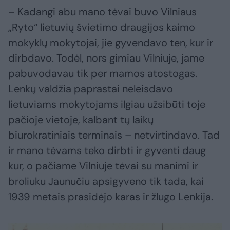
– Kadangi abu mano tėvai buvo Vilniaus
„Ryto“ lietuvių švietimo draugijos kaimo
mokyklų mokytojai, jie gyvendavo ten, kur ir
dirbdavo. Todėl, nors gimiau Vilniuje, jame
pabuvodavau tik per mamos atostogas.
Lenkų valdžia paprastai neleisdavo
lietuviams mokytojams ilgiau užsibūti toje
pačioje vietoje, kalbant tų laikų
biurokratiniais terminais – netvirtindavo. Tad
ir mano tėvams teko dirbti ir gyventi daug
kur, o pačiame Vilniuje tėvai su manimi ir
broliuku Jaunučiu apsigyveno tik tada, kai
1939 metais prasidėjo karas ir žlugo Lenkija.