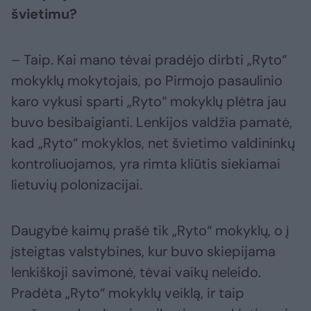
švietimu?
– Taip. Kai mano tėvai pradėjo dirbti „Ryto“
mokyklų mokytojais, po Pirmojo pasaulinio
karo vykusi sparti „Ryto“ mokyklų plėtra jau
buvo besibaigianti. Lenkijos valdžia pamatė,
kad „Ryto“ mokyklos, net švietimo valdininkų
kontroliuojamos, yra rimta kliūtis siekiamai
lietuvių polonizacijai.
Daugybė kaimų prašė tik „Ryto“ mokyklų, o į
įsteigtas valstybines, kur buvo skiepijama
lenkiškoji savimonė, tėvai vaikų neleido.
Pradėta „Ryto“ mokyklų veiklą, ir taip