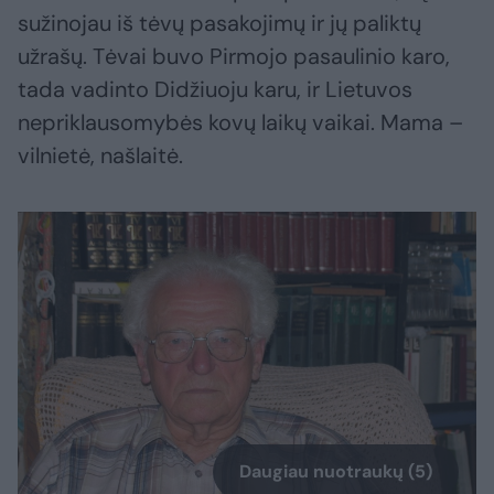
sužinojau iš tėvų pasakojimų ir jų paliktų
užrašų. Tėvai buvo Pirmojo pasaulinio karo,
tada vadinto Didžiuoju karu, ir Lietuvos
nepriklausomybės kovų laikų vaikai. Mama –
vilnietė, našlaitė.
Daugiau nuotraukų (5)