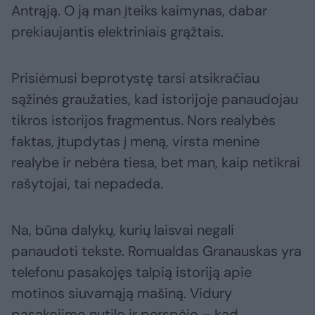
Antrąją. O ją man įteiks kaimynas, dabar
prekiaujantis elektriniais grąžtais.
Prisiėmusi beprotystę tarsi atsikračiau
sąžinės graužaties, kad istorijoje panaudojau
tikros istorijos fragmentus. Nors realybės
faktas, įtupdytas į meną, virsta menine
realybe ir nebėra tiesa, bet man, kaip netikrai
rašytojai, tai nepadeda.
Na, būna dalykų, kurių laisvai negali
panaudoti tekste. Romualdas Granauskas yra
telefonu pasakojęs talpią istoriją apie
motinos siuvamąją mašiną. Vidury
pasakojimo nutilo ir perspėjo – kad