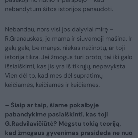
nebandytum šitos istorijos panaudoti.
Nebandau, nors visi jos dalyviai mirę –
R.Granauskas, jo mama ir siuvamoji mašina. Ir
galų gale, be manęs, niekas nežinotų, ar toji
istorija tikra. Jei žmogus turi proto, tai iki galo
išsiaiškinti, kas jis yra iš tikrųjų, nepavyksta.
Vien dėl to, kad mes dėl supratimų
keičiamės, keičiamės ir keičiamės.
– Šiaip ar taip, šiame pokalbyje
pabandykime pasiaiškinti, kas toji
G.Radvilavičiūtė? Mėgstu tokią teoriją,
kad žmogaus gyvenimas prasideda
ne nuo