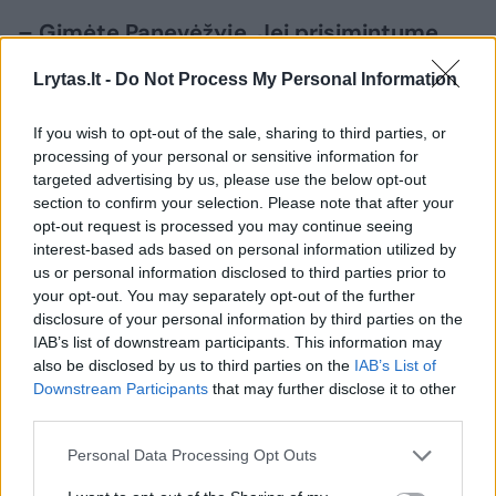
– Gimėte Panevėžyje. Jei prisimintume
jūsų vaikystę, ar joje buvo
nuojautų, kad
Lrytas.lt -
Do Not Process My Personal Information
tapsite rašytoja ir mąstytoja, pelniusia
Nacionalinę
kultūros ir meno premiją?
If you wish to opt-out of the sale, sharing to third parties, or
processing of your personal or sensitive information for
Kokią save atsimenate vaikystėje? Ar
targeted advertising by us, please use the below opt-out
turėjote
kūrybinių ambicijų?
section to confirm your selection. Please note that after your
opt-out request is processed you may continue seeing
interest-based ads based on personal information utilized by
– Rašymas nėra savaiminė vertybė ar
us or personal information disclosed to third parties prior to
your opt-out. You may separately opt-out of the further
užsiėmimas, be kurio negalėčiau gyventi. Tam
disclosure of your personal information by third parties on the
tikrais etapais rašant buvo įdomiau, o kartais
IAB’s list of downstream participants. This information may
also be disclosed by us to third parties on the
IAB’s List of
– saugiau. Rašymas, kaip sodininkystė ar
Downstream Participants
that may further disclose it to other
mezgimas, yra per amžius patikrintos
third parties.
priemonės pabėgti nuo nerimo.
Personal Data Processing Opt Outs