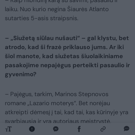
– Kaip hibridinį karą su savimi, pasauliu ir
laiku. Nuo kurio negina Šiaurės Atlanto
sutarties 5-asis straipsnis.
– „Siužetą siūlau nušauti“ – gal klystu, bet
atrodo, kad ši frazė
priklauso jums. Ar iki
šiol manote, kad siužetas šiuolaikiniame
pasakojime nepajėgus perteikti pasaulio ir
gyvenimo?
– Pajėgus, tarkim, Marinos Stepnovos
romane „Lazario moterys“. Bet norėjau
atkreipti dėmesį į tai, kad tai, kas kūrinyje yra
svarbiausia ir yra autoriaus meistrystė,
išryškėja atmetant siužetą.