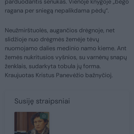
parduodantis senukas. Vienoje knygoje „bėgo
ragana per sniegą nepalikdama pėdų“.
Neužmirštuolės, augančios drėgnoje, net
slidžioje nuo drėgmės žemėje tėvų
nuomojamo dalies medinio namo kieme. Ant
žemės nukritusios vyšnios, su varnėnų snapų
ženklais, sudarkyta tobula jų forma.
Kraujuotas Kristus Panevėžio bažnyčioj.
Susiję straipsniai