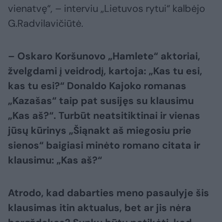
vienatvę“, – interviu „Lietuvos rytui“ kalbėjo
G.Radvilavičiūtė.
– Oskaro Koršunovo „Hamlete“ aktoriai,
žvelgdami į veidrodį, kartoja:
„Kas tu esi,
kas tu esi?“ Donaldo Kajoko romanas
„Kazašas“ taip pat
susijęs su klausimu
„Kas aš?“. Turbūt neatsitiktinai ir vienas
jūsų
kūrinys „Šiąnakt aš miegosiu prie
sienos“ baigiasi minėto romano citata
ir
klausimu: „Kas aš?“
Atrodo, kad dabarties meno pasaulyje šis
klausimas itin aktualus, bet ar
jis nėra