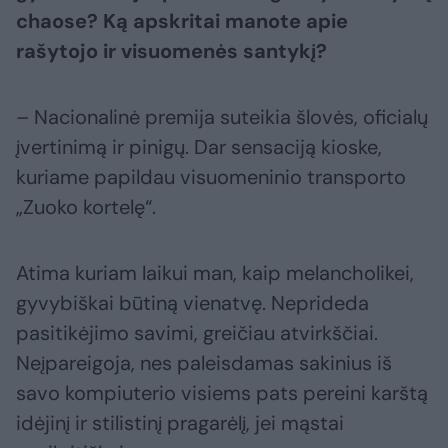
chaose? Ką apskritai manote apie
rašytojo ir
visuomenės santykį?
– Nacionalinė premija suteikia šlovės, oficialų
įvertinimą ir pinigų. Dar sensaciją kioske,
kuriame papildau visuomeninio transporto
„Zuoko kortelę“.
Atima kuriam laikui man, kaip melancholikei,
gyvybiškai būtiną vienatvę. Neprideda
pasitikėjimo savimi, greičiau atvirkščiai.
Neįpareigoja, nes paleisdamas sakinius iš
savo kompiuterio visiems pats pereini karštą
idėjinį ir stilistinį pragarėlį, jei mąstai