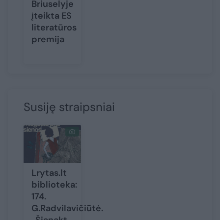
Briuselyje
įteikta ES
literatūros
premija
Susiję straipsniai
Lrytas.lt
biblioteka:
174.
G.Radvilavičiūtė.