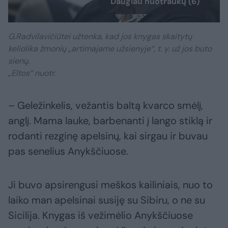
Daugiau nuotraukų (6)
G.Radvilavičiūtei užtenka, kad jos knygas skaitytų
keliolika žmonių „artimajame užsienyje“, t. y. už jos buto
sienų.
„Eltos“ nuotr.
– Geležinkelis, vežantis baltą kvarco smėlį,
anglį. Mama lauke, barbenanti į lango stiklą ir
rodanti rezginę apelsinų, kai sirgau ir buvau
pas senelius Anykščiuose.
Ji buvo apsirengusi meškos kailiniais, nuo to
laiko man apelsinai susiję su Sibiru, o ne su
Sicilija. Knygas iš vežimėlio Anykščiuose