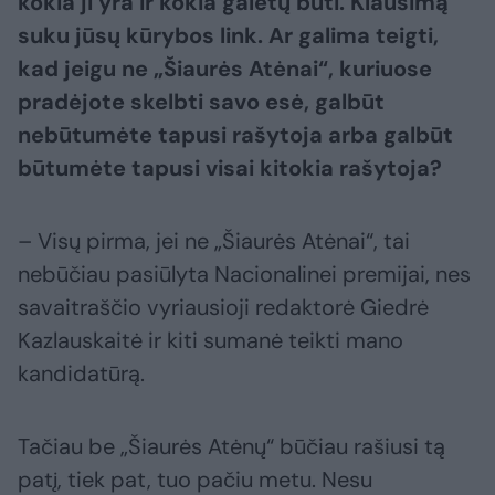
kokia ji yra ir kokia galėtų būti. Klausimą
suku jūsų kūrybos
link. Ar galima teigti,
kad jeigu ne „Šiaurės Atėnai“, kuriuose
pradėjote
skelbti savo esė, galbūt
nebūtumėte tapusi rašytoja arba galbūt
būtumėte
tapusi visai kitokia rašytoja?
– Visų pirma, jei ne „Šiaurės Atėnai“, tai
nebūčiau pasiūlyta Nacionalinei premijai, nes
savaitraščio vyriausioji redaktorė Giedrė
Kazlauskaitė ir kiti sumanė teikti mano
kandidatūrą.
Tačiau be „Šiaurės Atėnų“ būčiau rašiusi tą
patį, tiek pat, tuo pačiu metu. Nesu