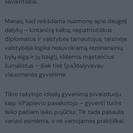
savikritiškai.
Manau, kad reikšdama nuomonę apie daugelį
dalykų – kintančią kalbą, nepatriotiškus
diplomatus ir valstybės tarnautojus, teisinėje
valstybėje logika nesuvokiamą rezonansinių
bylų eigą ir jų baigtį, klišėmis mąstančius
žurnalistus – šiek tiek (pa)dalyvavau
visuomenės gyvenime.
Tikro rašytojo idealų gyvenimą įsivaizduoju
kaip V.Papievio pasakotojo – gyventi turint
laiko pačiam laiko pojūčiui. Tik tada pasaulis
veriasi esmėmis, o ne vartojamas praktiškai.