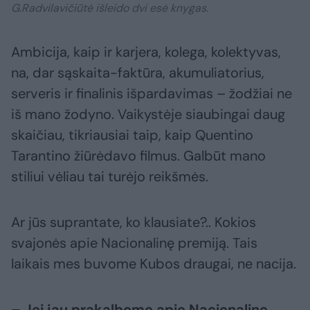
G.Radvilavičiūtė išleido dvi esė knygas.
Ambicija, kaip ir karjera, kolega, kolektyvas,
na, dar sąskaita-faktūra, akumuliatorius,
serveris ir finalinis išpardavimas – žodžiai ne
iš mano žodyno. Vaikystėje siaubingai daug
skaičiau, tikriausiai taip, kaip Quentino
Tarantino žiūrėdavo filmus. Galbūt mano
stiliui vėliau tai turėjo reikšmės.
Ar jūs suprantate, ko klausiate?.. Kokios
svajonės apie Nacionalinę premiją. Tais
laikais mes buvome Kubos draugai, ne nacija.
– Jei jau prakalbome apie Nacionalinę