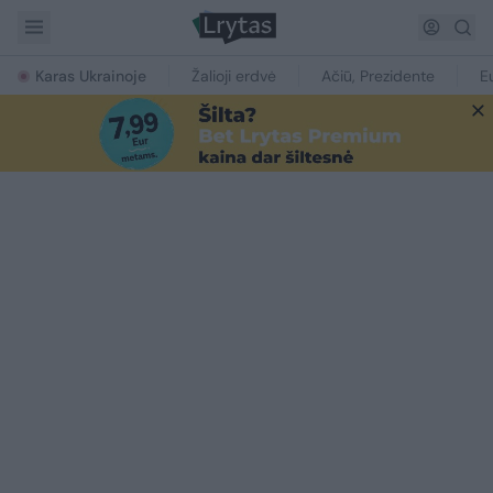
Karas Ukrainoje
Žalioji erdvė
Ačiū, Prezidente
E