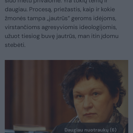
šiuo metu privalome. Yra tokių temų ir
daugiau. Procesą, priežastis, kaip ir kokie
žmonės tampa „jautrūs“ geroms idėjoms,
virstančioms agresyviomis ideologijomis,
užuot tiesiog buvę jautrūs, man itin įdomu
stebėti.
Daugiau nuotraukų (6)