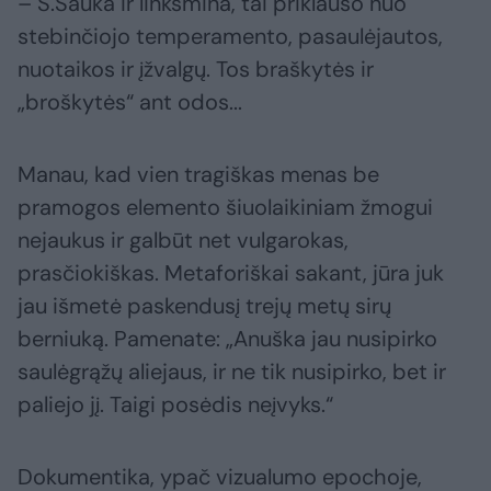
– Š.Sauka ir linksmina, tai priklauso nuo
stebinčiojo temperamento, pasaulėjautos,
nuotaikos ir įžvalgų. Tos braškytės ir
„broškytės“ ant odos...
Manau, kad vien tragiškas menas be
pramogos elemento šiuolaikiniam žmogui
nejaukus ir galbūt net vulgarokas,
prasčiokiškas. Metaforiškai sakant, jūra juk
jau išmetė paskendusį trejų metų sirų
berniuką. Pamenate: „Anuška jau nusipirko
saulėgrąžų aliejaus, ir ne tik nusipirko, bet ir
paliejo jį. Taigi posėdis neįvyks.“
Dokumentika, ypač vizualumo epochoje,