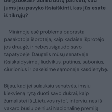
bergždokas? Sunku būtų patikėti, kad
jums jau pavyko išsiaiškinti,
kas jūs esate
iš tikrųjų?
– Minimoje esė problema paprasta –
pasakotoja išprotėja, kaip kadaise išprotėjo
jos draugė, ir nebesusigaudo savo
tapatybėje. Daugelis mūsų senatvėje
išsiskaidysime į liudvikus, putinus, sabonius,
čiurlionius ir pakeisime sąmonėje kasdienybę.
Bijau, kad jei sulauksiu senatvės, imsiu
kiekvieną rytą duoti savo dukrai, kaip
žurnalistei iš „Lietuvos ryto“, interviu, nes iš
vakaro būsiu pelniusi Nacionalinę premiją.