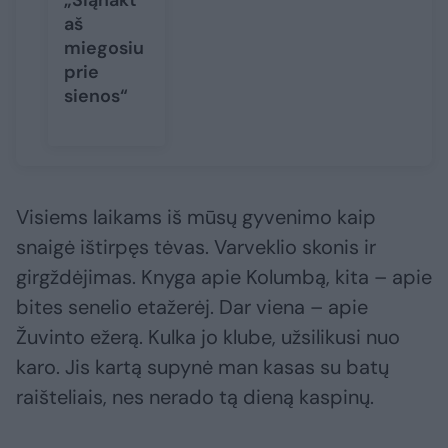
„Šiąnakt
aš
miegosiu
prie
sienos“
Visiems laikams iš mūsų gyvenimo kaip
snaigė ištirpęs tėvas. Varveklio skonis ir
girgždėjimas. Knyga apie Kolumbą, kita – apie
bites senelio etažerėj. Dar viena – apie
Žuvinto ežerą. Kulka jo klube, užsilikusi nuo
karo. Jis kartą supynė man kasas su batų
raišteliais, nes nerado tą dieną kaspinų.