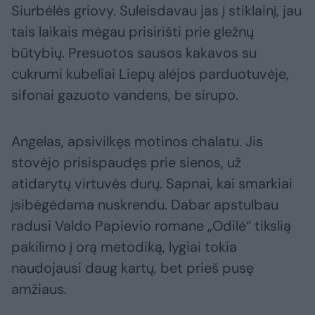
Siurbėlės griovy. Suleisdavau jas į stiklainį, jau
tais laikais mėgau prisirišti prie gležnų
būtybių. Presuotos sausos kakavos su
cukrumi kubeliai Liepų alėjos parduotuvėje,
sifonai gazuoto vandens, be sirupo.
Angelas, apsivilkęs motinos chalatu. Jis
stovėjo prisispaudęs prie sienos, už
atidarytų virtuvės durų. Sapnai, kai smarkiai
įsibėgėdama nuskrendu. Dabar apstulbau
radusi Valdo Papievio romane „Odilė“ tikslią
pakilimo į orą metodiką, lygiai tokia
naudojausi daug kartų, bet prieš pusę
amžiaus.