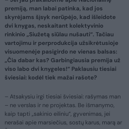
premiją, man labai patinka, kad
jos
skyrėjams šįsyk nerūpėjo, kad išleidote
dvi knygas, neskaitant
kolektyvinio
rinkinio „Siužetą siūlau nušauti“. Tačiau
vartojimu ir
perprodukcija užsikrėtusioje
visuomenėje pasigirdo ne vienas balsas:
„Čia
dabar kas? Garbingiausia premija už
viso labo dvi knygeles!“ Paklausiu
tiesiai
šviesiai: kodėl tiek mažai rašote?
– Atsakysiu irgi tiesiai šviesiai: rašymas man
– ne verslas ir ne projektas. Be išmanymo,
kaip tapti „sakinio eiliniu“, gyvenimas, jei
nerašai apie marsiečius, sostų karus, marą ar