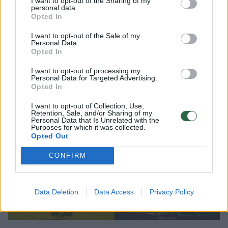
I want to opt-out of the Sharing of my
Jei rašymas nėra verslas, tai man svarbu, kad
personal data.
Opted In
knygą skaitytų mano pasaulio žmonės. Jų yra
keliolika „artimajame užsienyje“, t.y. už mano
I want to opt-out of the Sale of my
Personal Data.
buto sienų. G.Radvilavičiūtė
Opted In
I want to opt-out of processing my
Personal Data for Targeted Advertising.
Opted In
I want to opt-out of Collection, Use,
Retention, Sale, and/or Sharing of my
Personal Data that Is Unrelated with the
Purposes for which it was collected.
Opted Out
CONFIRM
Data Deletion
Data Access
Privacy Policy
Daugiau nuotraukų (6)