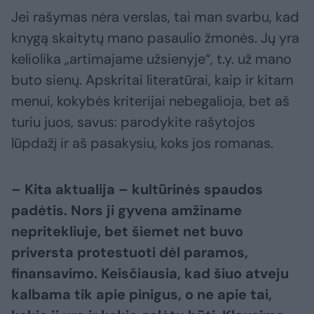
Jei rašymas nėra verslas, tai man svarbu, kad
knygą skaitytų mano pasaulio žmonės. Jų yra
keliolika „artimajame užsienyje“, t.y. už mano
buto sienų. Apskritai literatūrai, kaip ir kitam
menui, kokybės kriterijai nebegalioja, bet aš
turiu juos, savus: parodykite rašytojos
lūpdažį ir aš pasakysiu, koks jos romanas.
– Kita aktualija – kultūrinės spaudos
padėtis. Nors ji gyvena amžiname
nepritekliuje, bet šiemet net buvo
priversta protestuoti dėl paramos,
finansavimo. Keisčiausia, kad šiuo atveju
kalbama tik apie pinigus, o ne
apie tai,