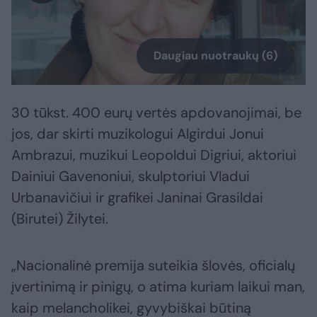
Daugiau nuotraukų (6)
30 tūkst. 400 eurų vertės apdovanojimai, be
jos, dar skirti muzikologui Algirdui Jonui
Ambrazui, muzikui Leopoldui Digriui, aktoriui
Dainiui Gavenoniui, skulptoriui Vladui
Urbanavičiui ir grafikei Janinai Grasildai
(Birutei) Žilytei.
„Nacionalinė premija suteikia šlovės, oficialų
įvertinimą ir pinigų, o atima kuriam laikui man,
kaip melancholikei, gyvybiškai būtiną