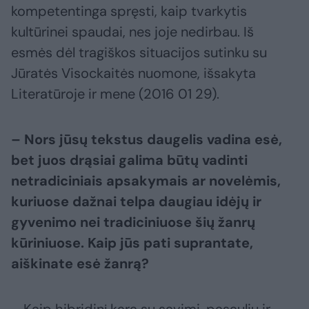
kompetentinga spręsti, kaip tvarkytis
kultūrinei spaudai, nes joje nedirbau. Iš
esmės dėl tragiškos situacijos sutinku su
Jūratės Visockaitės nuomone, išsakyta
Literatūroje ir mene (2016 01 29).
– Nors jūsų tekstus daugelis vadina esė,
bet juos drąsiai galima būtų
vadinti
netradiciniais apsakymais ar novelėmis,
kuriuose dažnai telpa
daugiau idėjų ir
gyvenimo nei tradiciniuose šių žanrų
kūriniuose. Kaip
jūs pati suprantate,
aiškinate esė žanrą?