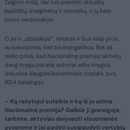
Žalgirio mūšį, dar turi pateikti aktualių
įspūdžių, staigmenų ir nuotaikų, o jų kaip
picos neužsisakysi.
O jei ir „užsisakysi“, tekstas ir bus kaip pica,
su kalorijomis, bet be energetikos. Bet aš
nieko prieš, kad Nacionalinę premiją laimėtų
daug knygų parašę autoriai arba knygos,
išėjusios daugiatūkstantiniais tiražais, pvz.,
IKEA katalogas.
– Ką rašytojui suteikia ir ką iš jo atima
Nacionalinė premija? Galbūt
ji įpareigoja,
tarkime, aktyviau dalyvauti visuomenės
gyvenime ir jai
padėti susigaudyti vertybių