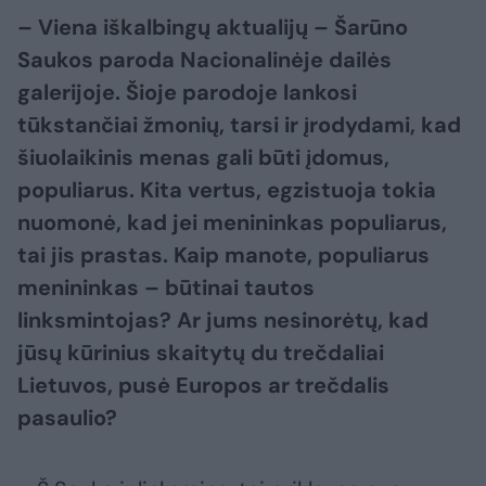
– Viena iškalbingų aktualijų – Šarūno
Saukos paroda Nacionalinėje
dailės
galerijoje. Šioje parodoje lankosi
tūkstančiai žmonių, tarsi ir
įrodydami, kad
šiuolaikinis menas gali būti įdomus,
populiarus. Kita
vertus, egzistuoja tokia
nuomonė, kad jei menininkas populiarus,
tai jis
prastas. Kaip manote, populiarus
menininkas – būtinai tautos
linksmintojas? Ar jums nesinorėtų, kad
jūsų kūrinius skaitytų du
trečdaliai
Lietuvos, pusė Europos ar trečdalis
pasaulio?