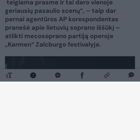
teigiama prasme ir tai daro vienoje
geriausių pasaulio scenų“, – taip dar
pernai agentūros AP korespondentas
pranešė apie lietuvių soprano iššūkį –
atlikti mecosoprano partiją operoje
„Karmen“ Zalcburgo festivalyje.
Daugiau nuotraukų (7)