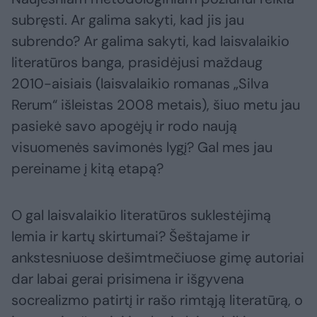
subręsti. Ar galima sakyti, kad jis jau
subrendo? Ar galima sakyti, kad laisvalaikio
literatūros banga, prasidėjusi maždaug
2010-aisiais (laisvalaikio romanas „Silva
Rerum“ išleistas 2008 metais), šiuo metu jau
pasiekė savo apogėjų ir rodo naują
visuomenės savimonės lygį? Gal mes jau
pereiname į kitą etapą?
O gal laisvalaikio literatūros suklestėjimą
lemia ir kartų skirtumai? Šeštajame ir
ankstesniuose dešimtmečiuose gimę autoriai
dar labai gerai prisimena ir išgyvena
socrealizmo patirtį ir rašo rimtąją literatūrą, o