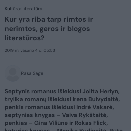
Kultūra
Literatūra
Kur yra riba tarp rimtos ir
nerimtos, geros ir blogos
literatūros?
2019 m. vasario 4 d. 05:53
Rasa Sagė
Septynis romanus išleidusi Jolita Herlyn,
trylika romanų išleidusi Irena Buivydaitė,
penkis romanus išleidusi Indrė Vakarė,
septynias knygas – Vaiva Rykštaitė,
penkias – Gina Viliūnė ir Rokas Flick,
keturias knygas – Monika Budinaitė, Rūta