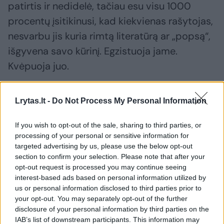
patirtis ir nedidelė, tačiau esu visu 1000
procentų įsitikinusi, kad kiekvienas rašytojas,
nesvarbu jis kuria rimtą literatūrą ar „popsą“,
išgyvena savo kūrinį. Egzistuoja jame.
Kvėpuoja juo.
Tai kodėl toks autorius turėtų būti
Lrytas.lt -
Do Not Process My Personal Information
nevertinamas? Mes rašome, nes esame
If you wish to opt-out of the sale, sharing to third parties, or
artimi savo kūriniui. Įdedame į jį savo širdį.
processing of your personal or sensitive information for
Jaučiame tai, ką jaučia mūsų herojai. Kartais...
targeted advertising by us, please use the below opt-out
section to confirm your selection. Please note that after your
verkiame kartu. Ar tai nėra išgyvenimas? Ar
opt-out request is processed you may continue seeing
tai jau nėra rimta?“, – klausė Lietuvių
interest-based ads based on personal information utilized by
laisvalaikio literatūros lygos narė rašytoja
us or personal information disclosed to third parties prior to
your opt-out. You may separately opt-out of the further
Erika Amber.
disclosure of your personal information by third parties on the
IAB’s list of downstream participants. This information may