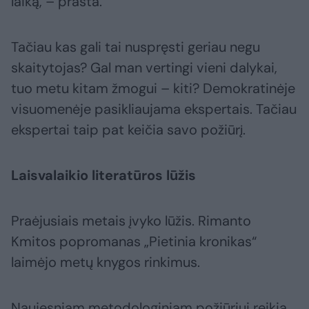
laiką, – prasta.
Tačiau kas gali tai nuspręsti geriau negu
skaitytojas? Gal man vertingi vieni dalykai,
tuo metu kitam žmogui – kiti? Demokratinėje
visuomenėje pasikliaujama ekspertais. Tačiau
ekspertai taip pat keičia savo požiūrį.
Laisvalaikio literatūros lūžis
Praėjusiais metais įvyko lūžis. Rimanto
Kmitos popromanas „Pietinia kronikas“
laimėjo metų knygos rinkimus.
Naujesniam metodologiniam požiūriui reikia