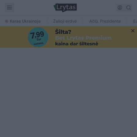
Karas Ukrainoje
Žalioji erdvė
Ačiū, Prezidente
E