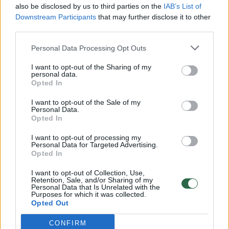
also be disclosed by us to third parties on the
IAB’s List of
Anot kelionių romanų rašytojos Eglės
Downstream Participants
that may further disclose it to other
Gerulaitytės, Yra keliautojų, kurie iš aukšto
third parties.
žiūri į turistus, kurie esą tik „bukai“ sekioja
Personal Data Processing Opt Outs
paskui gidus ar lepinasi kruiziniuose laivuose,
I want to opt-out of the Sharing of my
o štai jie, „tikrieji keliautojai“, mato „tikrą“
personal data.
Opted In
pasaulį, mat jų keliavimo būdas
I want to opt-out of the Sale of my
sudėtingesnis“.
Personal Data.
Opted In
„Man būna pikta skaityti tokius komentarus,
I want to opt-out of processing my
Personal Data for Targeted Advertising.
nes kas jiems suteikia teisę jaustis
Opted In
viršesniais? Ir negali kokia miela namų
I want to opt-out of Collection, Use,
Retention, Sale, and/or Sharing of my
šeimininkė, stebėdama saulėlydį iš patogaus
Personal Data that Is Unrelated with the
Purposes for which it was collected.
kruizinio laivo denio, patirti ką nors be galo
Opted Out
svarbaus ir jaudinamo, o „tikras keliautojas“,
CONFIRM