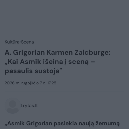
Kultūra
Scena
A. Grigorian Karmen Zalcburge:
„Kai Asmik išeina į sceną –
pasaulis sustoja"
2026 m. rugpjūčio 7 d. 17:25
Lrytas.lt
„Asmik Grigorian pasiekia naują žemumą