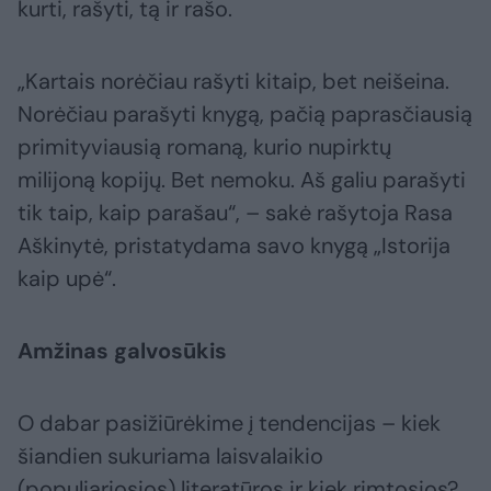
kurti, rašyti, tą ir rašo.
„Kartais norėčiau rašyti kitaip, bet neišeina.
Norėčiau parašyti knygą, pačią paprasčiausią
primityviausią romaną, kurio nupirktų
milijoną kopijų. Bet nemoku. Aš galiu parašyti
tik taip, kaip parašau“, – sakė rašytoja Rasa
Aškinytė, pristatydama savo knygą „Istorija
kaip upė“.
Amžinas galvosūkis
O dabar pasižiūrėkime į tendencijas – kiek
šiandien sukuriama laisvalaikio
(populiariosios) literatūros ir kiek rimtosios?