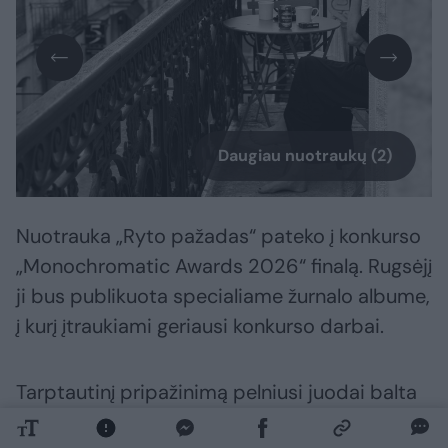
Daugiau nuotraukų (2)
Nuotrauka „Ryto pažadas“ pateko į konkurso
„Monochromatic Awards 2026“ finalą. Rugsėjį
ji bus publikuota specialiame žurnalo albume,
į kurį įtraukiami geriausi konkurso darbai.
Tarptautinį pripažinimą pelniusi juodai balta
nuotrauka padaryta mobiliuoju telefonu