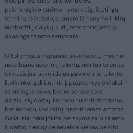
disciplinos, savo laiko kontrolės,
psichologinio susitvarkymo neigailestingų
terminų akivaizdoje, amato išmanymo ir kitų
nuobodžių dalykų, kurių mes nesiejame su
dvasinga talento samprata.
O kol žmogus neparašo savo tekstų, mes net
nekalbame apie jokį talentą, nes tas talentas
tik nešiojasi savo idėjas galvoje ir jo talento
liudininkai gali būti tik jį pažįstantys bičiuliai –
talentingas buvo, bet neparašė savo
didžiausių darbų. Nenoriu nuvertinti talento,
bet nenoriu, kad būtų nuvertinamas amatas.
Galiausiai nėra jokios perskyros tarp talento
ir darbo, tiesiog jie neveikia vienas be kito.