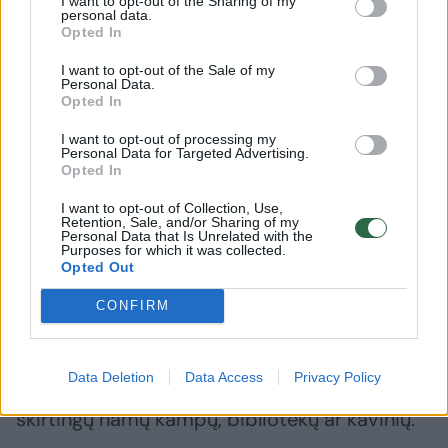
I want to opt-out of the Sharing of my
personal data.
Susikaupti padeda ne tik kava arba arbata,
Opted In
dabar yra nesunkiai randamų technikų,
I want to opt-out of the Sale of my
programėlių – ko tik nori. Galima žiūrėti
Personal Data.
Opted In
skeptiškai, jei susitvarkai be jų, galima
pabandyti ir pasižiūrėti, ar tinka.
I want to opt-out of processing my
Personal Data for Targeted Advertising.
Opted In
Tiesa, kojas ištiesti gerai. Kartais lovoje
I want to opt-out of Collection, Use,
Retention, Sale, and/or Sharing of my
atsidarau kitame kompiuteryje rašomą
Personal Data that Is Unrelated with the
Purposes for which it was collected.
tekstą ir dirbu toliau. Rašydamas mėgstu
Opted Out
keisti aplinką, ypač jei sunkiai sekasi prie
CONFIRM
stalo, nes kitoje vietoje tarsi kitaip pamatai ir
savo tekstą, ir savo problemą, todėl
Data Deletion
Data Access
Privacy Policy
ieškodamas geros energetikos migruoju tarp
skirtingų namų kampų, bibliotekų ar kavinių.