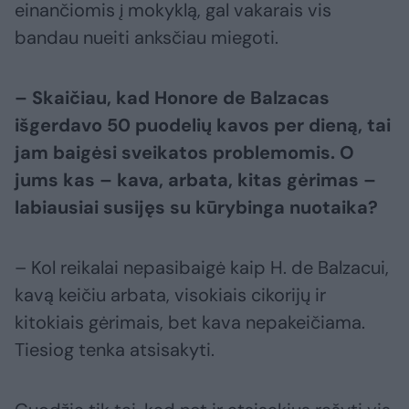
einančiomis į mokyklą, gal vakarais vis
bandau nueiti anksčiau miegoti.
– Skaičiau, kad Honore de Balzacas
išgerdavo 50 puodelių kavos per dieną, tai
jam baigėsi sveikatos problemomis. O
jums kas – kava, arbata, kitas gėrimas –
labiausiai susijęs su kūrybinga nuotaika?
– Kol reikalai nepasibaigė kaip H. de Balzacui,
kavą keičiu arbata, visokiais cikorijų ir
kitokiais gėrimais, bet kava nepakeičiama.
Tiesiog tenka atsisakyti.