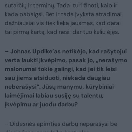
sutarčių ir terminų. Tada turi žinoti, kaip ir
kada pabaigsi. Bet ir tada įvyksta atradimai,
dažniausiai vis tiek lieka jausmas, kad darai
tai pirmą kartą, kad nesi dar tuo keliu ėjęs.
– Johnas Updike’as netikėjo, kad rašytojui
verta laukti įkvėpimo, pasak jo, „nerašymo
malonumai tokie galingi, kad jei tik leisi
sau jiems atsiduoti, niekada daugiau
neberašysi“. Jūsų manymu, kūrybiniai
laimėjimai labiau susiję su talentu,
įkvėpimu ar juodu darbu?
– Didesnės apimties darbų neparašysi be