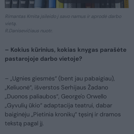
Rimantas Kmita įsileido į savo namus ir aprodė darbo
vietą.
R.Danisevičiaus nuotr.
– Kokius kūrinius, kokias knygas parašėte
pastarojoje darbo vietoje?
– „Ugnies giesmės“ (bent jau pabaigiau),
„Keliuonė“, išverstos Serhijaus Žadano
„Duonos paliaubos“, George'o Orwello
„Gyvulių ūkio“ adaptacija teatrui, dabar
baiginėju „Pietinia kronikų“ tęsinį ir dramos
tekstą pagal jį.