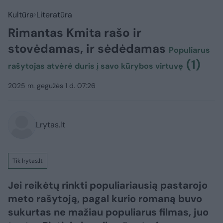
Kultūra
Literatūra
Rimantas Kmita rašo ir
stovėdamas, ir sėdėdamas
Populiarus
(1)
rašytojas atvėrė duris į savo kūrybos virtuvę
2025 m. gegužės 1 d. 07:26
Lrytas.lt
Tik lrytas.lt
Jei reikėtų rinkti populiariausią pastarojo
meto rašytoją, pagal kurio romaną buvo
sukurtas ne mažiau populiarus filmas, juo