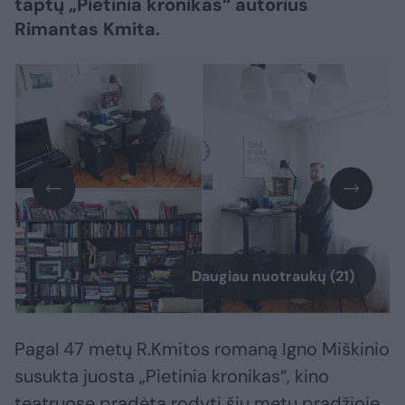
taptų „Pietinia kronikas“ autorius
Rimantas Kmita.
Daugiau nuotraukų (21)
Pagal 47 metų R.Kmitos romaną Igno Miškinio
susukta juosta „Pietinia kronikas“, kino
teatruose pradėta rodyti šių metų pradžioje,