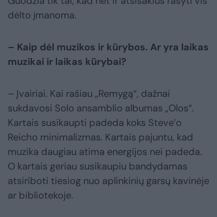
Guodžia tik tai, kad net ir atsisakius rašyti vis
dėlto įmanoma.
– Kaip dėl muzikos ir kūrybos. Ar yra laikas
muzikai ir laikas kūrybai?
– Įvairiai. Kai rašiau „Remygą“, dažnai
sukdavosi Solo ansamblio albumas „Olos“.
Kartais susikaupti padeda koks Steve’o
Reicho minimalizmas. Kartais pajuntu, kad
muzika daugiau atima energijos nei padeda.
O kartais geriau susikaupiu bandydamas
atsiriboti tiesiog nuo aplinkinių garsų kavinėje
ar bibliotekoje.