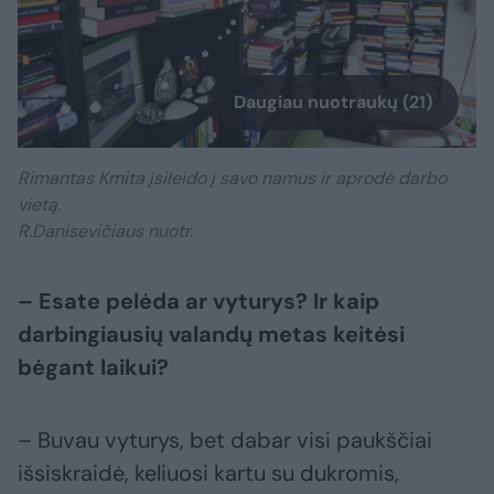
Daugiau nuotraukų (21)
Rimantas Kmita įsileido į savo namus ir aprodė darbo
vietą.
R.Danisevičiaus nuotr.
– Esate pelėda ar vyturys? Ir kaip
darbingiausių valandų metas keitėsi
bėgant laikui?
– Buvau vyturys, bet dabar visi paukščiai
išsiskraidė, keliuosi kartu su dukromis,