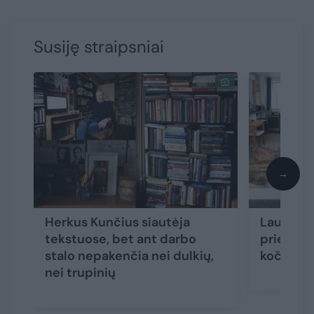
Susiję straipsniai
→
Herkus Kunčius siautėja
Laura Sin
tekstuose, bet ant darbo
prie to pa
stalo nepakenčia nei dulkių,
kočioja t
nei trupinių