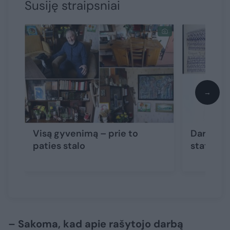
Susiję straipsniai
→
Visą gyvenimą – prie to
Darbo sta
paties stalo
statybin
– Sakoma, kad apie rašytojo darbą