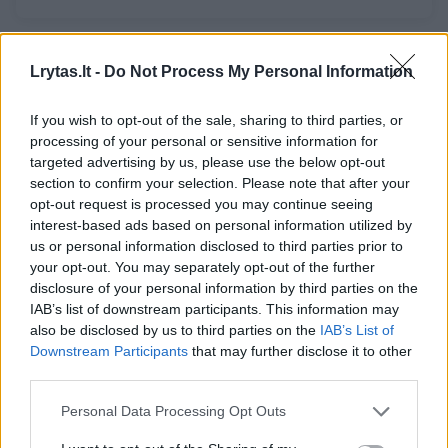
– Trumanas Capote yra sakęs: „Esu
Lrytas.lt -
Do Not Process My Personal Information
absoliučiai horizontalus autorius. Negaliu
If you wish to opt-out of the sale, sharing to third parties, or
mąstyti, kol neišsitiesiu ant lovos ar sofos
processing of your personal or sensitive information for
su cigarete ir kavos puodeliu.“ Sėdant prie
targeted advertising by us, please use the below opt-out
section to confirm your selection. Please note that after your
rašomojo stalo ar reikia kokio nors
opt-out request is processed you may continue seeing
specifinio nusiteikimo?
interest-based ads based on personal information utilized by
us or personal information disclosed to third parties prior to
your opt-out. You may separately opt-out of the further
– Reikia susikaupti. Tai ne visada sekasi.
disclosure of your personal information by third parties on the
IAB’s list of downstream participants. This information may
Kartais atrodo, jog turi tris valandas
also be disclosed by us to third parties on the
IAB’s List of
prasėdėti nesiblaškydamas, kad galiausiai
Downstream Participants
that may further disclose it to other
prisirptum valandos nepertraukiamam ir
third parties.
produktyviam darbui.
Personal Data Processing Opt Outs