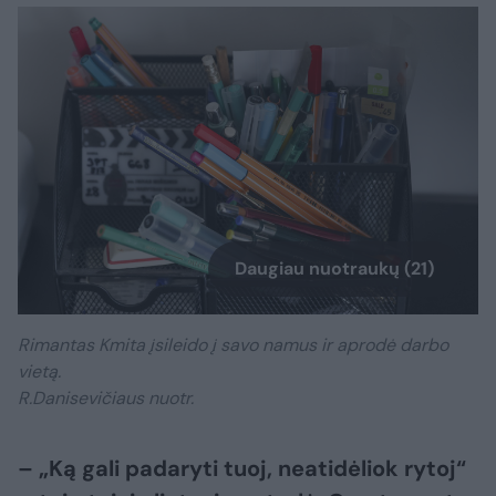
Daugiau nuotraukų (21)
Rimantas Kmita įsileido į savo namus ir aprodė darbo
vietą.
R.Danisevičiaus nuotr.
– „Ką gali padaryti tuoj, neatidėliok rytoj“