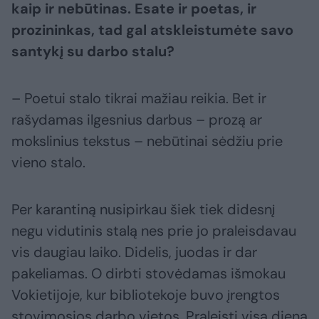
kaip ir nebūtinas. Esate ir poetas, ir
prozininkas, tad gal atskleistumėte savo
santykį su darbo stalu?
– Poetui stalo tikrai mažiau reikia. Bet ir
rašydamas ilgesnius darbus – prozą ar
mokslinius tekstus – nebūtinai sėdžiu prie
vieno stalo.
Per karantiną nusipirkau šiek tiek didesnį
negu vidutinis stalą nes prie jo praleisdavau
vis daugiau laiko. Didelis, juodas ir dar
pakeliamas. O dirbti stovėdamas išmokau
Vokietijoje, kur bibliotekoje buvo įrengtos
stovimosios darbo vietos. Praleisti visą dieną