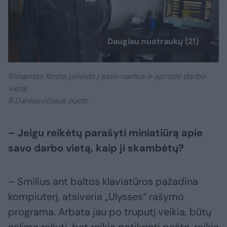
Daugiau nuotraukų (21)
Rimantas Kmita įsileido į savo namus ir aprodė darbo
vietą.
R.Danisevičiaus nuotr.
– Jeigu reikėtų parašyti miniatiūrą apie
savo darbo vietą, kaip ji skambėtų?
– Smilius ant baltos klaviatūros pažadina
kompiuterį, atsiveria „Ulysses“ rašymo
programa. Arbata jau po truputį veikia, būtų
galima rašyti, bet reikia patikrinti paštą, reikia