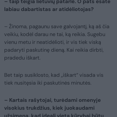
– taip teigia lietuvių patarlė. O pats esate
labiau dabartistas ar atidėliotojas?
– Žinoma, pagaunu save galvojantį, ką aš čia
veikiu, kodėl darau ne tai, ką reikia. Sugebu
vienu metu ir neatidėlioti, ir vis tiek viską
padaryti paskutinę dieną. Kai reikia dirbti,
pradedu iškart.
Bet taip susiklosto, kad „iškart“ visada vis
tiek nusitęsia iki paskutinės minutės.
– Kartais rašytojai, turėdami omenyje
visokius trukdžius, kiek juokaudami
užsimena, kad ideali vieta kūrybai būtų