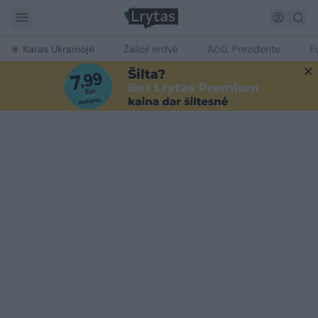
Karas Ukrainoje
Žalioji erdvė
Ačiū, Prezidente
E