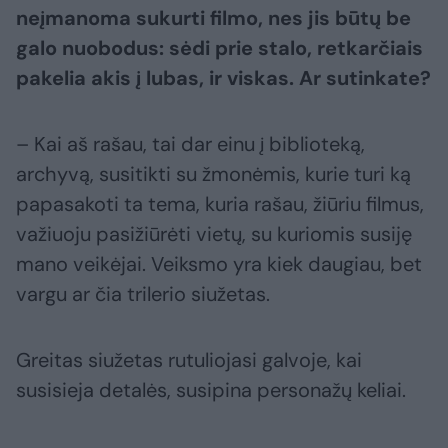
neįmanoma sukurti filmo, nes jis būtų be
galo nuobodus: sėdi prie stalo, retkarčiais
pakelia akis į lubas, ir viskas. Ar sutinkate?
– Kai aš rašau, tai dar einu į biblioteką,
archyvą, susitikti su žmonėmis, kurie turi ką
papasakoti ta tema, kuria rašau, žiūriu filmus,
važiuoju pasižiūrėti vietų, su kuriomis susiję
mano veikėjai. Veiksmo yra kiek daugiau, bet
vargu ar čia trilerio siužetas.
Greitas siužetas rutuliojasi galvoje, kai
susisieja detalės, susipina personažų keliai.