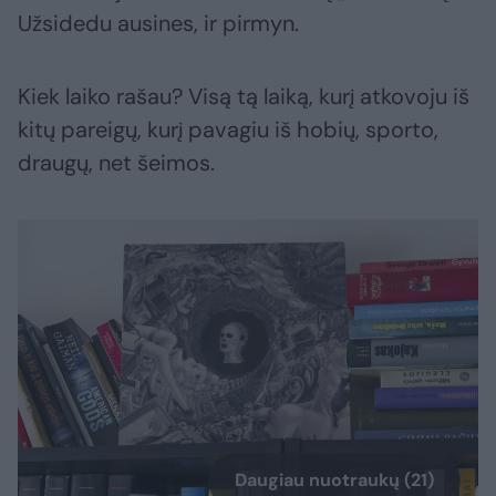
Užsidedu ausines, ir pirmyn.
Kiek laiko rašau? Visą tą laiką, kurį atkovoju iš
kitų pareigų, kurį pavagiu iš hobių, sporto,
draugų, net šeimos.
Daugiau nuotraukų (21)