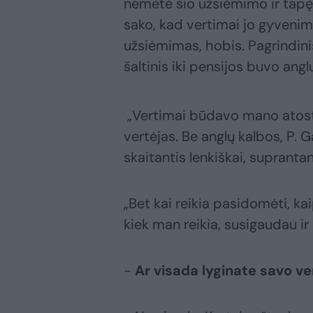
nemetė šio užsiėmimo ir tapęs
sako, kad vertimai jo gyveni
užsiėmimas, hobis. Pagrindin
šaltinis iki pensijos buvo an
„Vertimai būdavo mano atostog
vertėjas. Be anglų kalbos, P. 
skaitantis lenkiškai, suprantant
„Bet kai reikia pasidomėti, ka
kiek man reikia, susigaudau ir 
-
Ar visada lyginate savo ve