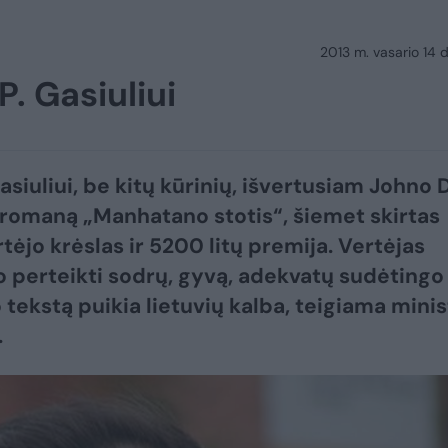
2013 m. vasario 14 d.
P. Gasiuliui
asiuliui, be kitų kūrinių, išvertusiam Johno 
romaną „Manhatano stotis“, šiemet skirtas
tėjo krėslas ir 5200 litų premija. Vertėjas
 perteikti sodrų, gyvą, adekvatų sudėtingo
o tekstą puikia lietuvių kalba, teigiama minis
.