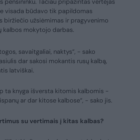
 pensininku. Tačiau pripažintas vertėjas
me visada būdavo tik papildomas
is biržiečio užsiėmimas ir pragyvenimo
glų kalbos mokytojo darbas.
os, savaitgaliai, naktys“, - sako
Gasiulis dar sakosi mokantis rusų kalbą,
is latviškai.
ip ta knyga išversta kitomis kalbomis -
ispanų ar dar kitose kalbose“, - sako jis.
rtimus su vertimais į kitas kalbas?