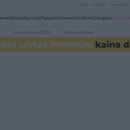
Orai
Lrytas.tv
Horoskopai
iena
Verslas
Sportas
Pasaulis
Žmonės
Sveikata
Daugiau
Lrytas 
e
Europos burės 2026
Darbo skelbimai