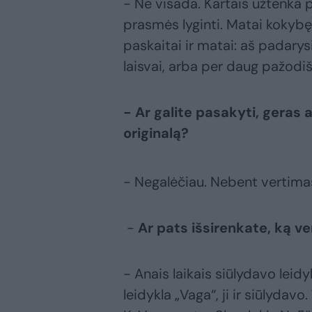
- Ne visada. Kartais užtenka p
prasmės lyginti. Matai kokyb
paskaitai ir matai: aš padarys
laisvai, arba per daug pažodiš
- Ar galite pasakyti, geras 
originalą?
- Negalėčiau. Nebent vertimas 
-
Ar pats išsirenkate, ką ve
- Anais laikais siūlydavo leid
leidykla „Vaga“, ji ir siūlydavo