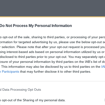
os Noreikienės pokalbis su vertėju P.
Do Not Process My Personal Information
to opt-out of the sale, sharing to third parties, or processing of your per
ėjas nuo vaikų slėpdavosi vonioje
formation for targeted advertising by us, please use the below opt-out s
r selection. Please note that after your opt-out request is processed y
eing interest-based ads based on personal information utilized by us or
disclosed to third parties prior to your opt-out. You may separately opt-
giuose prie bedugnės“? O E. Hemingway'aus
losure of your personal information by third parties on the IAB’s list of
iomis legendinėmis knygomis išaugo ne
. This information may also be disclosed by us to third parties on the
IA
Participants
that may further disclose it to other third parties.
teikė jums galimybę susipažinti su šiais
l Data Processing Opt Outs
 Ko gero, neprisimenate. Vertėjas visada
o opt-out of the Sharing of my personal data.
pavardės nepamatysime viršelyje, tik