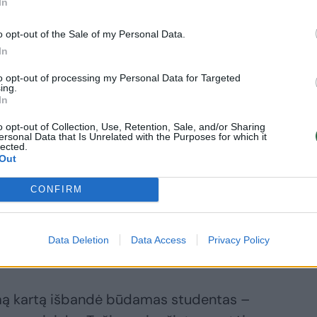
In
ėmis viename iš priešlapių.
o opt-out of the Sale of my Personal Data.
In
 būti nematomam“, - prisipažįsta Povilas
albą ne tik minėtus, bet ir daugybę kitų
to opt-out of processing my Personal Data for Targeted
ing.
tėjo verstų autorių – ir Kurtas Vonnegutas,
In
Morganas Forsteris, Johnas Dos
o opt-out of Collection, Use, Retention, Sale, and/or Sharing
ersonal Data that Is Unrelated with the Purposes for which it
lected.
Out
 knyga – 2012 m. leidykloje „Baltos lankos“
CONFIRM
Manhatano stotis“. Šiuo metu P. Gasiulis
čiau koks tai šedevras, su leidykla
Data Deletion
Data Access
Privacy Policy
 kas neleidžia atskleisti.
rmą kartą išbandė būdamas studentas –