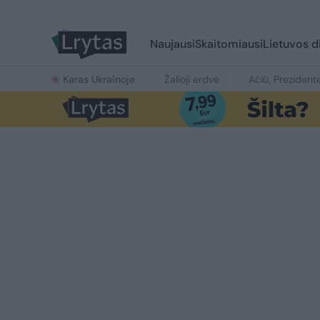
Naujausi
Skaitomiausi
Lietuvos d
Karas Ukrainoje
Žalioji erdvė
Ačiū, Prezident