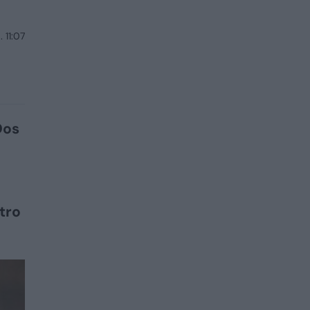
 11:07
Dos
tro