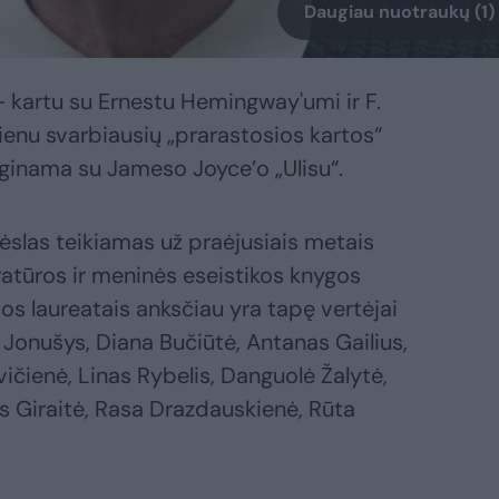
Daugiau nuotraukų (1)
 kartu su Ernestu Hemingway'umi ir F.
ienu svarbiausių „prarastosios kartos“
yginama su Jameso Joyce’o „Ulisu“.
slas teikiamas už praėjusiais metais
teratūros ir meninės eseistikos knygos
jos laureatais anksčiau yra tapę vertėjai
Jonušys, Diana Bučiūtė, Antanas Gailius,
vičienė, Linas Rybelis, Danguolė Žalytė,
os Giraitė, Rasa Drazdauskienė, Rūta