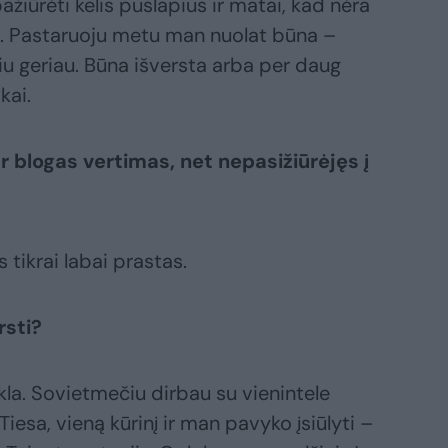
ažiūrėti kelis puslapius ir matai, kad nėra
ę. Pastaruoju metu man nuolat būna –
iu geriau. Būna išversta arba per daug
kai.
ar blogas vertimas, net nepasižiūrėjęs į
tikrai labai prastas.
rsti?
ykla. Sovietmečiu dirbau su vienintele
. Tiesa, vieną kūrinį ir man pavyko įsiūlyti –