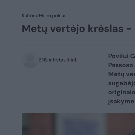
Kultūra
Meno pulsas
Metų vertėjo krėslas - 
Povilui G
BNS ir lrytas.lt inf.
Passoso 
Metų ver
sugebėjo
original
įsakyme