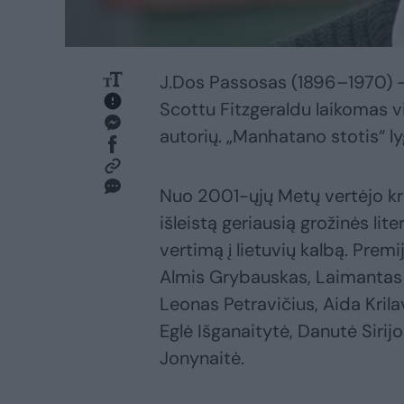
J.Dos Passosas (1896–1970) –
Scottu Fitzgeraldu laikomas v
autorių. „Manhatano stotis“ l
Nuo 2001-ųjų Metų vertėjo krė
išleistą geriausią grožinės li
vertimą į lietuvių kalbą. Premi
Almis Grybauskas, Laimantas 
Leonas Petravičius, Aida Krila
Eglė Išganaitytė, Danutė Sirij
Jonynaitė.