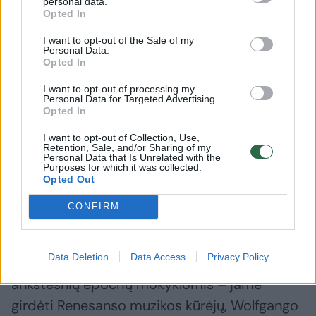
1993-iaisiais kompozitorius papildė partitūrą
personal data.
Opted In
išplėtota „Sanctus“ dalimi, o 2005-aisiais
popiežiui Jonui Pauliui II atminti sukūrė
I want to opt-out of the Sale of my
Personal Data.
Čakoną styginių orkestrui.
Opted In
I want to opt-out of processing my
Personal Data for Targeted Advertising.
„Lenkiškasis requiem“ - didinga, epinė pagal
Opted In
sumanymą ir atlikimą muzikinė drobė,
I want to opt-out of Collection, Use,
Retention, Sale, and/or Sharing of my
tragiško lenkų tautos likimo XX amžiuje
Personal Data that Is Unrelated with the
Purposes for which it was collected.
apmąstymas.
Opted Out
CONFIRM
„Requiem“ ryškiai papildo muzikinę šio žanro
istoriją, tam tikromis meninėmis ir
Data Deletion
Data Access
Privacy Policy
kompozicinėmis užuominomis siedamasis su
ankstesnių epochų mokyklomis – jame
girdėti Renesanso muzikos kūrėjų, Wolfgango