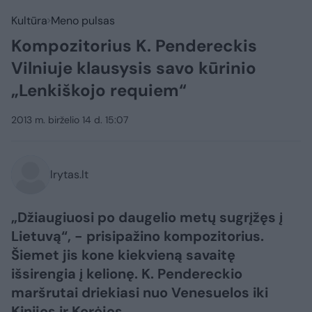
Kultūra
Meno pulsas
Kompozitorius K. Pendereckis
Vilniuje klausysis savo kūrinio
„Lenkiškojo requiem“
2013 m. birželio 14 d. 15:07
lrytas.lt
„Džiaugiuosi po daugelio metų sugrįžęs į
Lietuvą“, - prisipažino kompozitorius.
Šiemet jis kone kiekvieną savaitę
išsirengia į kelionę. K. Pendereckio
maršrutai driekiasi nuo Venesuelos iki
Kinijos ir Korėjos.