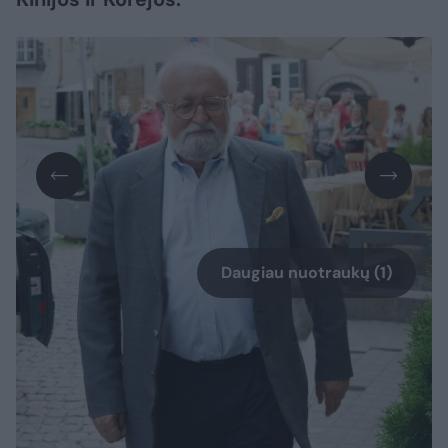
Daugiau nuotraukų (1)
K. Pendereckio „Lenkiškasis requiem“ – viena
iškiliausių praėjusio amžiaus lenkų oratorinių
kompozicijų. Panaudojęs tradicinius
lotyniškus gedulinių mišių tekstus,