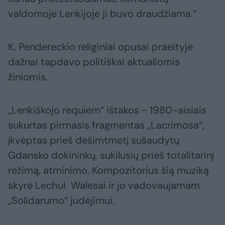
valdomoje Lenkijoje ji buvo draudžiama.“
K. Pendereckio religiniai opusai praeityje
dažnai tapdavo politiškai aktualiomis
žiniomis.
„Lenkiškojo requiem“ ištakos - 1980-aisiais
sukurtas pirmasis fragmentas „Lacrimosa“,
įkvėptas prieš dešimtmetį sušaudytų
Gdansko dokininkų, sukilusių prieš totalitarinį
režimą, atminimo. Kompozitorius šią muziką
skyrė Lechui Walesai ir jo vadovaujamam
„Solidarumo“ judėjimui.