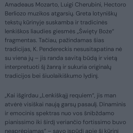
Amadeaus Mozarto, Luigi Cherubini, Hectoro
Berliozo muzikos atgarsių. Greta lotyniškų
tekstų kūrinyje suskamba ir tradicinės
lenkiškos liaudies giesmės „Święty Boże“
fragmentas. Tačiau, pažindamas šias
tradicijas, K. Pendereckis nesusitapatina nė
su viena jų – jis randa savitą būdą ir vietą
interpretuoti šį žanrą ir sukuria originalų
tradicijos bei šiuolaikiškumo lydinį.
„Kai išgirdau „Lenkiškąjį requiem“, jis man
atvėrė visiškai naują garsų pasaulį. Dinaminis
ir emocinis spektras nuo vos šnibždamo
pianissimo iki širdį veriančio fortissimo buvo
neaprėpiamas“ – savo įspūdį apie šį kūrinį