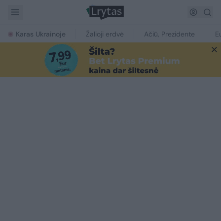
Karas Ukrainoje
Žalioji erdvė
Ačiū, Prezidente
E