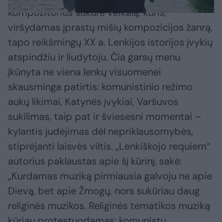
kompozitorius sukūrė veikalą, kuris,
viršydamas įprastų mišių kompozicijos žanrą,
tapo reikšmingų XX a. Lenkijos istorijos įvykių
atspindžiu ir liudytoju. Čia garsų menu
įkūnyta ne viena lenkų visuomenei
skausminga patirtis: komunistinio režimo
aukų likimai, Katynės įvykiai, Varšuvos
sukilimas, taip pat ir šviesesni momentai –
kylantis judėjimas dėl nepriklausomybės,
stiprėjanti laisvės viltis. „Lenkiškojo requiem“
autorius paklaustas apie šį kūrinį, sakė:
„Kurdamas muziką pirmiausia galvoju ne apie
Dievą, bet apie Žmogų, nors sukūriau daug
religinės muzikos. Religinės tematikos muziką
kūriau protestuodamas: komunistų