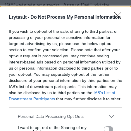
1981-aisiais atsirado „Agnus Dei“, skirta
Lenkijoje labai gerbiamam kardinolui Stefanui
Lrytas.lt -
Do Not Process My Personal Information
Wyszynskiui atminti; 1982-aisiais -
“Recordare Jesu pie“, sukurta Maximiliano
If you wish to opt-out of the sale, sharing to third parties, or
processing of your personal or sensitive information for
Kolbe's, kuris 1941 metais pasiaukojo ir mirė
targeted advertising by us, please use the below opt-out
vietoj kito kalinio Osvencimo koncentracijos
section to confirm your selection. Please note that after your
opt-out request is processed you may continue seeing
stovykloje, kanonizavimo proga.
interest-based ads based on personal information utilized by
us or personal information disclosed to third parties prior to
your opt-out. You may separately opt-out of the further
Varšuvos sukilimo prieš nacius 40-mečio
disclosure of your personal information by third parties on the
metais sukurta „Dies Irae“. Tais pačiais 1984-
IAB’s list of downstream participants. This information may
also be disclosed by us to third parties on the
IAB’s List of
aisiais pirmoji „Lenkiškojo requiem“ redakcija
Downstream Participants
that may further disclose it to other
pirmą kartą nuskambėjo Štutgarte
third parties.
diriguojant Mstislavui Rostropovičiui.
Personal Data Processing Opt Outs
I want to opt-out of the Sharing of my