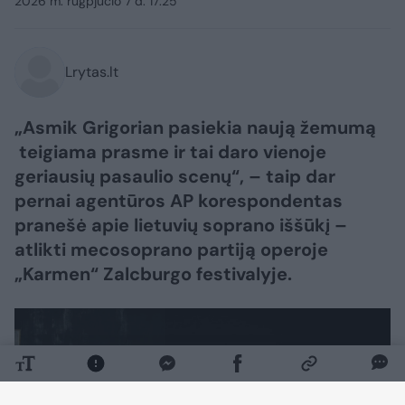
2026 m. rugpjūčio 7 d. 17:25
Lrytas.lt
„Asmik Grigorian pasiekia naują žemumą
teigiama prasme ir tai daro vienoje
geriausių pasaulio scenų“, – taip dar
pernai agentūros AP korespondentas
pranešė apie lietuvių soprano iššūkį –
atlikti mecosoprano partiją operoje
„Karmen“ Zalcburgo festivalyje.