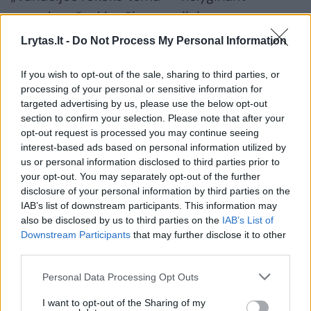
pagarbos ženklas šiam genijui.
Lrytas.lt -
Do Not Process My Personal Information
Šventine nuotaika žaižaruos ir koncerto
If you wish to opt-out of the sale, sharing to third parties, or
pradžiai pasirinktas P.Čaikovskio „Itališkasis
processing of your personal or sensitive information for
kapričas“, įkvėptas tradicinio Romos
targeted advertising by us, please use the below opt-out
section to confirm your selection. Please note that after your
karnavalo įspūdžių.
opt-out request is processed you may continue seeing
interest-based ads based on personal information utilized by
us or personal information disclosed to third parties prior to
Kompozitorius keletą dienų stebėjo eitynes,
your opt-out. You may separately opt-out of the further
maskaradus, fejerverkus, klausėsi
disclosure of your personal information by third parties on the
IAB’s list of downstream participants. This information may
griaudėjančių patrankų salvių ir visa ta
also be disclosed by us to third parties on the
IAB’s List of
kunkuliuojanti romiečių linksmybė inspiravo
Downstream Participants
that may further disclose it to other
third parties.
„Itališkąją fantaziją“ (taip iš pradžių buvo
pavadintas kūrinys).
Personal Data Processing Opt Outs
I want to opt-out of the Sharing of my