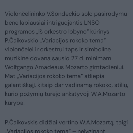
Violončelininko V.Sondeckio solo pasirodymu
bene labiausiai intriguojantis LNSO
programos „Iš orkestro lobyno“ kūrinys
P.Čaikovskio „Variacijos rokoko tema“
violončelei ir orkestrui taps ir simboline
muzikine dovana sausio 27 d. minimam
Wolfgango Amadeaus Mozarto gimtadieniui.
Mat „Variacijos rokoko tema“ atliepia
galantiškąjį, kitaip dar vadinamą rokoko, stilių,
kurio požymių turėjo ankstyvoji W.A.Mozarto
kūryba.
P.Čaikovskis didžiai vertino W.A.Mozartą, taigi
„Variacijos rokoko tema“ – nelyginant