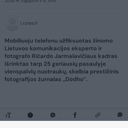
2026 m. rugpjūčio 4 d. 11:48
Lrytas.lt
Mobiliuoju telefonu užfiksuotas žinomo
Lietuvos komunikacijos eksperto ir
fotografo Ričardo Jarmalavičiaus kadras
išrinktas tarp 25 geriausių pasaulyje
vienspalvių nuotraukų, skelbia prestižinis
fotografijos žurnalas „Dodho“.