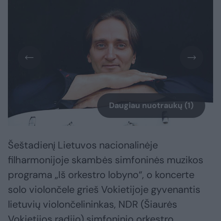
Daugiau nuotraukų (1)
Šeštadienį Lietuvos nacionalinėje
filharmonijoje skambės simfoninės muzikos
programa „Iš orkestro lobyno“, o koncerte
solo violončele grieš Vokietijoje gyvenantis
lietuvių violončelininkas, NDR (Šiaurės
Vokietijos radijo) simfoninio orkestro