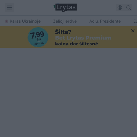
Karas Ukrainoje
Žalioji erdvė
Ačiū, Prezidente
E