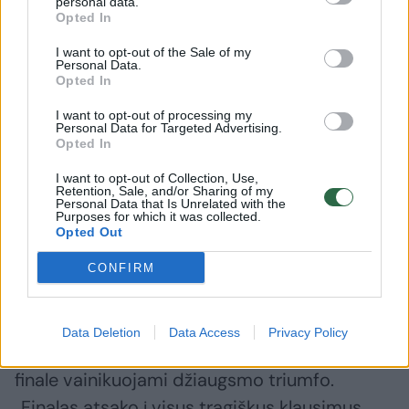
personal data.
Jame gausu žavių melodijų, išgirstų gatvėse
Opted In
arba rastų rinkiniuose.
I want to opt-out of the Sale of my
Personal Data.
Opted In
Antroje koncerto dalyje skambės
I want to opt-out of processing my
D.Šostakovičiaus Penktoji simfonija, apie
Personal Data for Targeted Advertising.
Opted In
kurią pats kompozitorius rašė: „Mano
I want to opt-out of Collection, Use,
simfonijos tema – asmenybės brendimas.
Retention, Sale, and/or Sharing of my
Personal Data that Is Unrelated with the
Kaip tik žmogų – lyriškos prigimties, patiriantį
Purposes for which it was collected.
Opted Out
įvairiausių išgyvenimų, – norėjau pavaizduoti
šiame kūrinyje.“
CONFIRM
Keturios simfonijos dalys – tarsi
Data Deletion
Data Access
Privacy Policy
psichologinių būsenų muzikiniai paveikslai,
finale vainikuojami džiaugsmo triumfo.
„Finalas atsako į visus tragiškus klausimus,