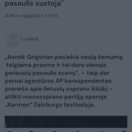
pasaulis sustoja"
2026 m. rugpjūčio 7 d. 17:25
Lrytas.lt
„Asmik Grigorian pasiekia naują žemumą
teigiama prasme ir tai daro vienoje
geriausių pasaulio scenų“, – taip dar
pernai agentūros AP korespondentas
pranešė apie lietuvių soprano iššūkį –
atlikti mecosoprano partiją operoje
„Karmen“ Zalcburgo festivalyje.