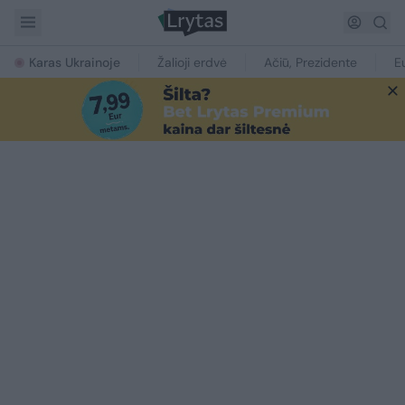
Karas Ukrainoje
Žalioji erdvė
Ačiū, Prezidente
E