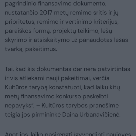
pagrindinio finansavimo dokumento,
nustatančio 2017 metų rėmimo sritis ir jų
prioritetus, rėmimo ir vertinimo kriterijus,
paraiškos formą, projektų teikimo, lėšų
skyrimo ir atsiskaitymo už panaudotas lėšas
tvarką, pakeitimus.
Tai, kad šis dokumentas dar nėra patvirtintas
ir vis atliekami nauji pakeitimai, verčia
Kultūros tarybą konstatuoti, kad laiku kitų
metų finansavimo konkurso paskelbti
nepavyks“, – Kultūros tarybos pranešime
teigia jos pirmininkė Daina Urbanavičienė.
Anot jos, laiko pasirengti įgyvendinti naujoves