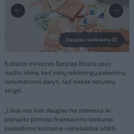
Daugiau nuotraukų (1)
Kultūros ministras Šarūnas Birutis savo
ruožtu tikina, kad jokių reikšmingų pakeitimų
nenumatoma daryti, tad niekas neturėtų
strigti.
„Likus vos kiek daugiau nei mėnesiui iki
planuoto pirmojo finansavimo konkurso
paskelbimo ketinama vienašališkai atlikti