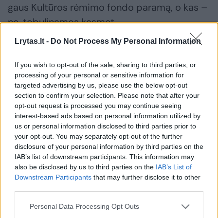
gaus Kultūros rėmimo fondo paramą, o kas –
ne, tobulinamos kasmet.
Lrytas.lt -
Do Not Process My Personal Information
Kultūros ministro Šarūno Biručio įsakymu
If you wish to opt-out of the sale, sharing to third parties, or
sudaryta darbo grupė šiuo klausimu dirbo
processing of your personal or sensitive information for
kovo-birželio mėnesiais.
targeted advertising by us, please use the below opt-out
section to confirm your selection. Please note that after your
opt-out request is processed you may continue seeing
„Tačiau su darbo grupe nebuvo ir, pasibaigus
interest-based ads based on personal information utilized by
us or personal information disclosed to third parties prior to
įgaliojimams, nebebus derinama
your opt-out. You may separately opt-out of the further
patvirtinimui rengiama dokumento redakcija,
disclosure of your personal information by third parties on the
IAB’s list of downstream participants. This information may
o darbo grupės narių kreipimasis dėl
also be disclosed by us to third parties on the
IAB’s List of
papildomų pataisų aptarimo – formaliai
Downstream Participants
that may further disclose it to other
atmestas“, – rašoma Kultūros tarybos
third parties.
pranešime.
Personal Data Processing Opt Outs