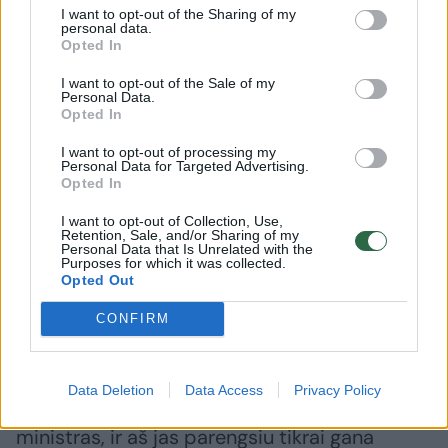
I want to opt-out of the Sharing of my
personal data.
Pasak Kultūros tarybos nario Vaido Jauniškio,
Opted In
kitų šalių kultūros ir menų tarybų praktika
I want to opt-out of the Sale of my
rodo, kad bent kiek svarbesni finansavimo
Personal Data.
Opted In
taisyklių pokyčiai kultūros ir meno projektų
vykdytojams turi būti pranešami bent jau
I want to opt-out of processing my
Personal Data for Targeted Advertising.
prieš pusę metų.
Opted In
I want to opt-out of Collection, Use,
Retention, Sale, and/or Sharing of my
Kultūros ministras Š.Birutis ketvirtadienį BNS
Personal Data that Is Unrelated with the
Purposes for which it was collected.
teigė, kad kultūros projektų finansavimas
Opted Out
kitąmet neturėtų vėluoti.
CONFIRM
„Tikrai niekas nevėluos, jokių didelių
Data Deletion
Data Access
Privacy Policy
pakeitimų gairėse nėra. Gaires rengia
ministras, ir aš jas parengsiu tikrai gana