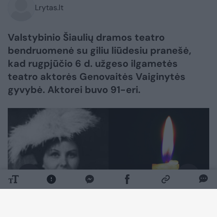
Lrytas.lt
Valstybinio Šiaulių dramos teatro
bendruomenė su giliu liūdesiu pranešė,
kad rugpjūčio 6 d. užgeso ilgametės
teatro aktorės Genovaitės Vaiginytės
gyvybė. Aktorei buvo 91-eri.