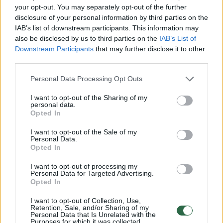
Per 2008–2015 m. sumažėjo bibliotekų ir jų
your opt-out. You may separately opt-out of the further
disclosure of your personal information by third parties on the
filialų skaičius, drauge sumažindamas ir
IAB’s list of downstream participants. This information may
registruotų vartotojų skaičių. Ir nors galima
also be disclosed by us to third parties on the
IAB’s List of
Downstream Participants
that may further disclose it to other
pasidžiaugti, kad apsilankymų bibliotekose
third parties.
dažnumas auga, mažėjantis vidutinis
Personal Data Processing Opt Outs
vartotojui išduodamų dokumentų skaičius
signalizuoja poreikį didinti dokumentų fondo
I want to opt-out of the Sharing of my
personal data.
patrauklumą tradicinių paslaugų vartotojui.
Opted In
I want to opt-out of the Sale of my
Personal Data.
Randa kitą išeitį – nelegalų naudojimą
Opted In
I want to opt-out of processing my
Personal Data for Targeted Advertising.
Didelės knygų kainos ir knygų trūkumas
Opted In
bibliotekose atveria kelius nelegalaus turinio
I want to opt-out of Collection, Use,
prieinamumui. Lietuva apskritai patenka tarp
Retention, Sale, and/or Sharing of my
Personal Data that Is Unrelated with the
pirmaujančių pasaulyje pagal piratavimo
Purposes for which it was collected.