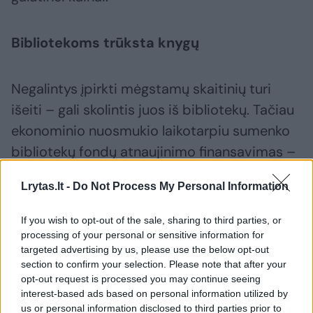
Bibliotekoms trūksta knygų
Negalintys įpirkti mėgstamų skaitinių turi
išeiti – gali skolintis juos iš bibliotekų. Tačiau
ekonominio nuosmukio laikotarpiu sumenko
bibliotekų fondų atnaujinimo finansavimas –
dabar jis yra net 35–40 proc. mažesnis nei
Lrytas.lt -
Do Not Process My Personal Information
2008 m. Tad nemažai knygų bibliotekose yra
nusidėvėjusios, o naujausių leidinių trūksta –
If you wish to opt-out of the sale, sharing to third parties, or
regionuose norimos knygos bibliotekų
processing of your personal or sensitive information for
targeted advertising by us, please use the below opt-out
lankytojai eilėje kartais turi laukti ne vieną
section to confirm your selection. Please note that after your
mėnesį.
opt-out request is processed you may continue seeing
interest-based ads based on personal information utilized by
us or personal information disclosed to third parties prior to