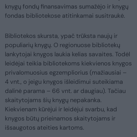
knygų fondų finansavimas sumažėjo ir knygų
fondas bibliotekose atitinkamai susitraukė.
Bibliotekos skursta, ypač trūksta naujų ir
populiarių knygų. O regionuose bibliotekų
lankytojai knygos laukia kelias savaites. Todėl
leidėjai teikia bibliotekoms kiekvienos knygos
privalomuosius egzempliorius (mažiausiai –
4 vnt., o jeigu knygos išleidimui suteikiama
dalinė parama – 66 vnt. ar daugiau). Tačiau
skaitytojams šių knygų nepakanka.
Kiekvienam kūrėjui ir leidėjui svarbu, kad
knygos būtų prieinamos skaitytojams ir
išsaugotos ateities kartoms.