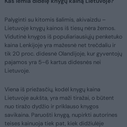
Kas lemia didelę knygų kainą Lietuvoje?
Palyginti su kitomis šalimis, akivaizdu –
Lietuvoje knygų kainos iš tiesų nėra žemos.
Vidutinė knygos iš populiariausiųjų penketuko
kaina Lenkijoje yra mažesnė net trečdaliu ir
tik 20 proc. didesnė Olandijoje, kur gyventojų
pajamos yra 5–6 kartus didesnės nei
Lietuvoje.
Viena iš priežasčių, kodėl knygų kaina
Lietuvoje aukšta, yra maži tiražai, o būtent
nuo tiražo dydžio ir priklauso knygos
savikaina. Paruošti knygą, nupirkti autorines
teises kainuoja tiek pat, kiek didžiulėje