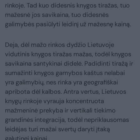
rinkoje. Tad kuo didesnis knygos tiražas, tuo
mažesnė jos savikaina, tuo didesnės
galimybės pasiūlyti leidinį už mažesnę kainą.
Deja, dėl mažo rinkos dydžio Lietuvoje
vidutinis knygos tiražas mažas, todėl knygos
savikaina santykinai didelė. Padidinti tiražą ir
sumažinti knygos gamybos kaštus nelabai
yra galimybių, nes rinka yra geografiškai
apribota dėl kalbos. Antra vertus, Lietuvos
knygų rinkoje vyrauja koncentruota
mažmeninė prekyba ir vertikali tiekimo
grandinės integracija, todėl nepriklausomas
leidėjas turi mažai svertų daryti įtaką
galutinei kainai.