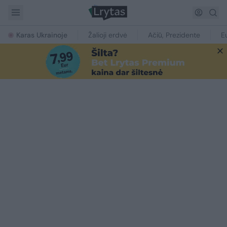
Karas Ukrainoje
Žalioji erdvė
Ačiū, Prezidente
E