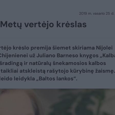
2019 m. vasario 25 d.
 Metų vertėjo krėslas
tėjo krėslo premija šiemet skiriama Nijolei
Chijenienei už Juliano Barneso knygos „Kalb
 išradingą ir natūralų šnekamosios kalbos
 taikliai atskleistą rašytojo kūrybinę žaismę.
leido leidykla „Baltos lankos“.