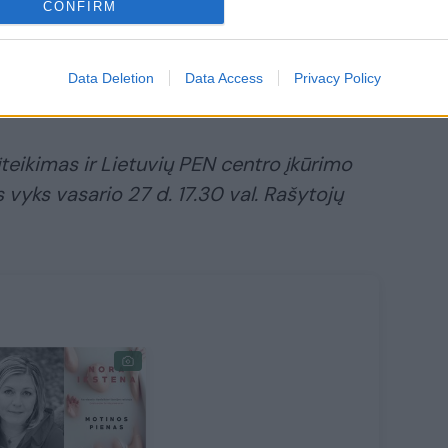
CONFIRM
s ministerijos įsteigta Metų vertėjo krėslo
už geriausią pastarųjų vienerių metų
Data Deletion
Data Access
Privacy Policy
s eseistikos vertimą.
teikimas ir Lietuvių PEN centro įkūrimo
yks vasario 27 d. 17.30 val. Rašytojų