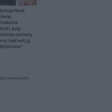
šytoja Nora
stena:
rivalome
lbėti, kaip
utėmės sovietų
rve, kad vėl į jį
įkliūtume“
odyti daugiau žymių