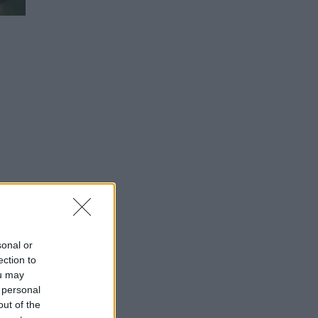
sonal or
ection to
ou may
 personal
out of the