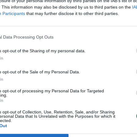
losure of your personal information by third parties on the IAB’s list of
. This information may also be disclosed by us to third parties on the
IA
Participants
that may further disclose it to other third parties.
l Data Processing Opt Outs
o opt-out of the Sharing of my personal data.
In
ti N. Chijenienė Lietuvos skaitytojams yra
prozos knygų, tarp kurių ir Ray‘aus
o opt-out of the Sale of my Personal Data.
o Maughamo, Henry Millerio, Josepho
In
uliano Barneso kūriniai, įvairiems
to opt-out of processing my Personal Data for Targeted
ing.
šimtis pjesių.
In
o opt-out of Collection, Use, Retention, Sale, and/or Sharing
ersonal Data that Is Unrelated with the Purposes for which it
turis Lietuvos režisierių K. Vildžiūno, Š.
lected.
Out
arijus.