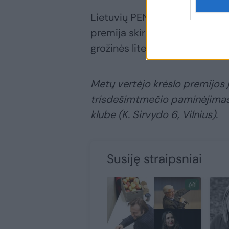
Lietuvių PEN centro ir Kultūro
premija skiriama nuo 2001 m. 
grožinės literatūros ir meninė
Metų vertėjo krėslo premijos į
trisdešimtmečio paminėjimas v
klube (K. Sirvydo 6, Vilnius).
Susiję straipsniai