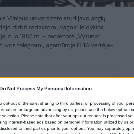
s Vilniaus universitete studijavo anglų
adėjo dirbti redaktore „Vagos“ leidyklos
oje, nuo 1985 m. – redaktorė „Vyturio“
etuvos telegramų agentūroje ELTA vertėja-
Do Not Process My Personal Information
to opt-out of the sale, sharing to third parties, or processing of your per
formation for targeted advertising by us, please use the below opt-out s
r selection. Please note that after your opt-out request is processed y
eing interest-based ads based on personal information utilized by us or
disclosed to third parties prior to your opt-out. You may separately opt-