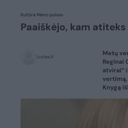
Kultūra
Meno pulsas
Paaiškėjo, kam atiteks
Metų ver
Lrytas.lt
Reginai 
atvirai“
vertimą,
Knygą iš