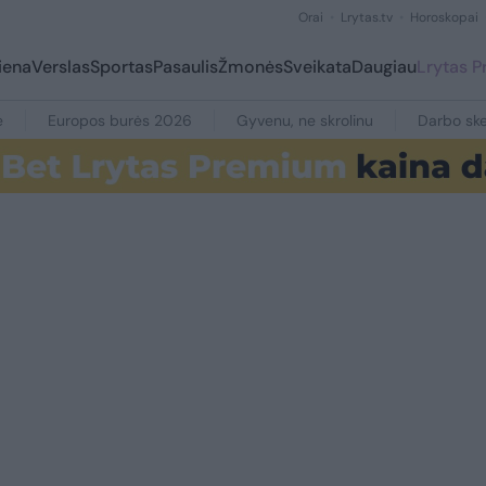
Orai
Lrytas.tv
Horoskopai
iena
Verslas
Sportas
Pasaulis
Žmonės
Sveikata
Daugiau
Lrytas 
e
Europos burės 2026
Gyvenu, ne skrolinu
Darbo ske