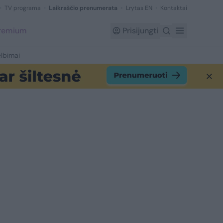
TV programa
Laikraščio prenumerata
Lrytas EN
Kontaktai
Premium
Prisijungti
lbimai