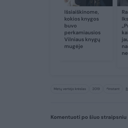
Išsiaiškinome,
Ra
kokios knygos
Ik
buvo
„P
perkamiausios
ka
Vilniaus knygų
ja
mugėje
na
ne
Metų vertėjo krėslas
2019
^Instant
R
Komentuoti po šiuo straipsniu