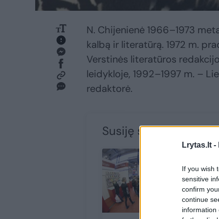
N. Chijenienė 1966–1973 metai
kalbą ir literatūrą. 1972 m. pr
Verstinės literatūros redakcij
leidykloje, 1992–1997 m. – Li
redaktorė.
Susiję straipsniai
Lrytas.lt -
If you wish 
sensitive in
confirm you
continue se
information 