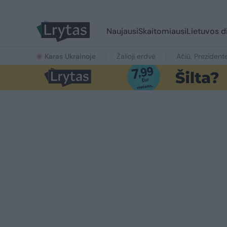
Naujausi
Skaitomiausi
Lietuvos d
Karas Ukrainoje
Žalioji erdvė
Ačiū, Prezident