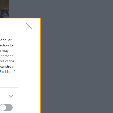
sonal or
ection to
ou may
 personal
out of the
 downstream
B’s List of