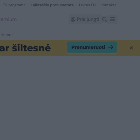
TV programa
Laikraščio prenumerata
Lrytas EN
Kontaktai
Premium
Prisijungti
lbimai