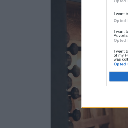
Opted 
I want t
Opted 
I want 
Advertis
Opted 
I want t
of my P
was col
Opted 