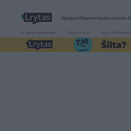
Naujausi
Skaitomiausi
Lietuvos d
Karas Ukrainoje
Žalioji erdvė
Ačiū, Prezident