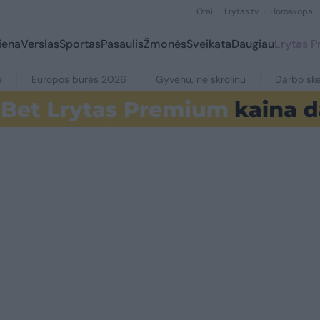
Orai
Lrytas.tv
Horoskopai
iena
Verslas
Sportas
Pasaulis
Žmonės
Sveikata
Daugiau
Lrytas 
e
Europos burės 2026
Gyvenu, ne skrolinu
Darbo ske