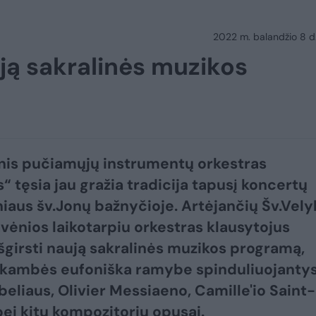
2022 m. balandžio 8 d.
ują sakralinės muzikos
s
nis pučiamųjų instrumentų orkestras
“ tęsia jau gražia tradicija tapusį koncertų
lniaus šv.Jonų bažnyčioje. Artėjančių Šv.Vel
vėnios laikotarpiu orkestras klausytojus
išgirsti naują sakralinės muzikos programą,
skambės eufoniška ramybe spinduliuojanty
beliaus, Olivier Messiaeno, Camille'io Saint-
ei kitų kompozitorių opusai.