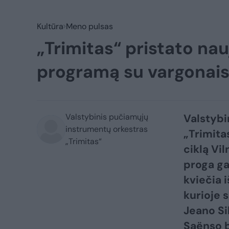
Kultūra
Meno pulsas
„Trimitas“ pristato na
programą su vargonai
Valstybinis pučiamųjų
Valstybi
instrumentų orkestras
„Trimitas
„Trimitas“
ciklą Vi
proga ga
kviečia 
kurioje 
Jeano Si
Saënso b