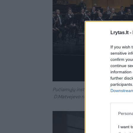
Lrytas.lt -
If you wish 
sensitive in
confirm you
continue se
information 
further disc
participants
Pučiamųjų instrumentų orkestras „Tr
Downstream 
D.Matvejevo nuotr.
Persona
I want t