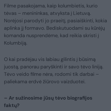
Filme pasakojama, kaip kolumbietis, kurio
tėvas – menininkas, atvyksta į Lietuvą.
Norėjosi parodyti jo praeitį, pasiaiškinti, kokia
aplinka jį formavo. Bediskutuodami su kūrėjų
komanda nusprendėme, kad reikia skristi į
Kolumbiją.
O kai pradėjau vis labiau gilintis į būsimą
juostą, panorau paryškinti ir savo tėvo liniją.
Tėvo veido filme nėra, rodomi tik darbai –
paliekama erdvė žiūrovo vaizduotei.
– Ar sužinosime jūsų tėvo biografijos
faktų?