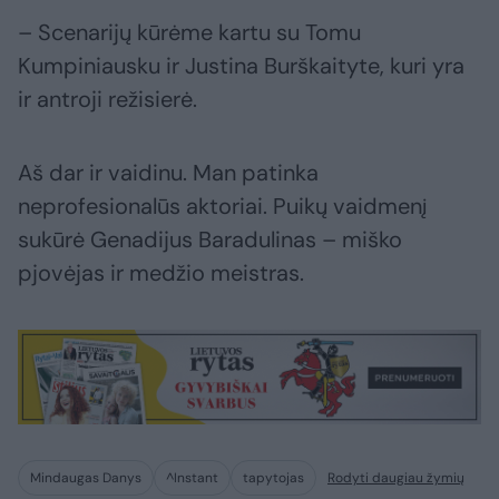
– Scenarijų kūrėme kartu su Tomu
Kumpiniausku ir Justina Burškaityte, kuri yra
ir antroji režisierė.
Aš dar ir vaidinu. Man patinka
neprofesionalūs aktoriai. Puikų vaidmenį
sukūrė Genadijus Baradulinas – miško
pjovėjas ir medžio meistras.
Mindaugas Danys
^Instant
tapytojas
Rodyti daugiau žymių