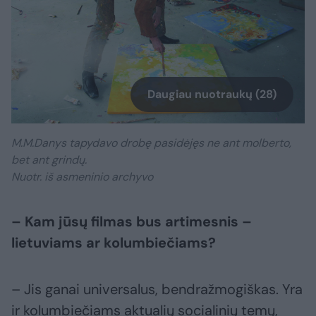
Daugiau nuotraukų (28)
M.M.Danys tapydavo drobę pasidėjęs ne ant molberto,
bet ant grindų.
Nuotr. iš asmeninio archyvo
– Kam jūsų filmas bus artimesnis –
lietuviams ar kolumbiečiams?
– Jis ganai universalus, bendražmogiškas. Yra
ir kolumbiečiams aktualių socialinių temų,