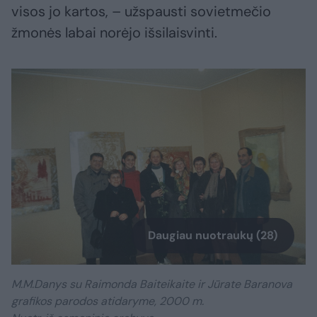
visos jo kartos, – užspausti sovietmečio
žmonės labai norėjo išsilaisvinti.
Daugiau nuotraukų (28)
M.M.Danys su Raimonda Baiteikaite ir Jūrate Baranova
grafikos parodos atidaryme, 2000 m.