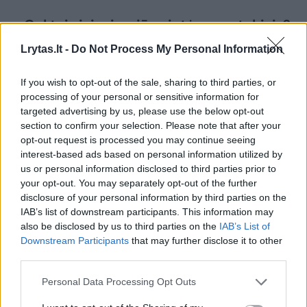
– Gal tai siejasi su jūsų ir tėvo santykiais?
Lrytas.lt -
Do Not Process My Personal Information
Susiję straipsniai
If you wish to opt-out of the sale, sharing to third parties, or
processing of your personal or sensitive information for
targeted advertising by us, please use the below opt-out
section to confirm your selection. Please note that after your
opt-out request is processed you may continue seeing
interest-based ads based on personal information utilized by
us or personal information disclosed to third parties prior to
your opt-out. You may separately opt-out of the further
disclosure of your personal information by third parties on the
IAB’s list of downstream participants. This information may
also be disclosed by us to third parties on the
IAB’s List of
Downstream Participants
that may further disclose it to other
Dailininkai suvažiavo į plenerą
Birštone
third parties.
Birštone (nuotraukos)
pleneras
Personal Data Processing Opt Outs
(nuotrau