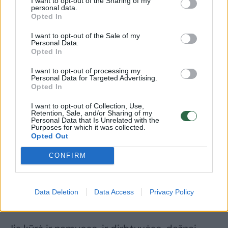
I want to opt-out of the Sharing of my
personal data.
Opted In
I want to opt-out of the Sale of my
Personal Data.
– Tai – bendražmogiška.
Opted In
I want to opt-out of processing my
Personal Data for Targeted Advertising.
Vaikai ir paaugliai viską vertina iš savo
Opted In
pozicijų, gana egoistiškai. O mano abu tėvai
I want to opt-out of Collection, Use,
Retention, Sale, and/or Sharing of my
buvo menininkai. Sudėtinga ieškoti savęs,
Personal Data that Is Unrelated with the
Purposes for which it was collected.
kurti ir dar rūpintis vaikais.
Opted Out
CONFIRM
Tėvas buvo laisvasis menininkas, gyveno
parduodamas paveikslus, neidavo kas rytą į
Data Deletion
Data Access
Privacy Policy
darbą kaip kitose šeimose.