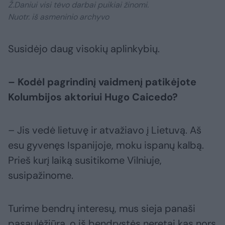
Ž.Daniui visi tėvo darbai puikiai žinomi.
Nuotr. iš asmeninio archyvo
Susidėjo daug visokių aplinkybių.
– Kodėl pagrindinį vaidmenį patikėjote
Kolumbijos aktoriui Hugo Caicedo?
– Jis vedė lietuvę ir atvažiavo į Lietuvą. Aš
esu gyvenęs Ispanijoje, moku ispanų kalbą.
Prieš kurį laiką susitikome Vilniuje,
susipažinome.
Turime bendrų interesų, mus sieja panaši
pasaulėžiūra, o iš bendrystės neretai kas nors