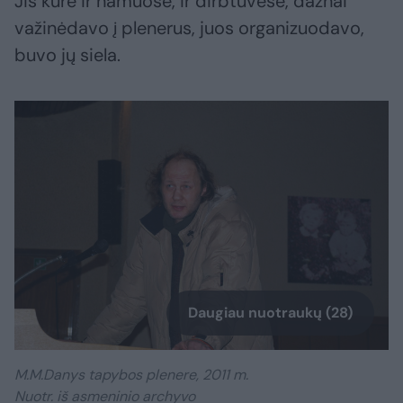
Jis kūrė ir namuose, ir dirbtuvėse, dažnai
važinėdavo į plenerus, juos organizuodavo,
buvo jų siela.
Daugiau nuotraukų (28)
M.M.Danys tapybos plenere, 2011 m.
Nuotr. iš asmeninio archyvo