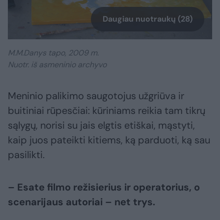
Daugiau nuotraukų (28)
M.M.Danys tapo, 2009 m.
Nuotr. iš asmeninio archyvo
Meninio palikimo saugotojus užgriūva ir
buitiniai rūpesčiai: kūriniams reikia tam tikrų
sąlygų, norisi su jais elgtis etiškai, mąstyti,
kaip juos pateikti kitiems, ką parduoti, ką sau
pasilikti.
– Esate filmo režisierius ir operatorius, o
scenarijaus autoriai – net trys.