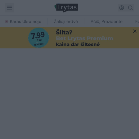
Karas Ukrainoje
Žalioji erdvė
Ačiū, Prezidente
E