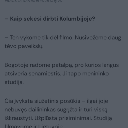
Nuotr. iš asmeninio archyvo
– Kaip sekėsi dirbti Kolumbijoje?
– Ten vykome tik dėl filmo. Nusivežėme daug
tėvo paveikslų.
Bogotoje radome patalpą, pro kurios langus
atsiveria senamiestis. Ji tapo menininko
studija.
Čia įvyksta siužetinis posūkis – ilgai joje
nebuvęs dailininkas sugrįžta ir turi viską
iškraustyti. Užplūsta prisiminimai. Studiją
filmavome ir Lietuvoje.