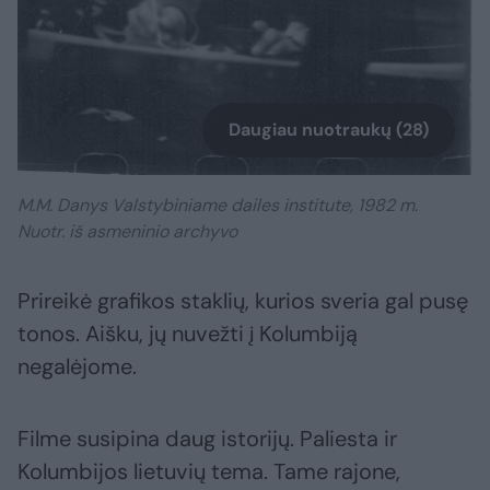
Daugiau nuotraukų (28)
M.M. Danys Valstybiniame dailes institute, 1982 m.
Nuotr. iš asmeninio archyvo
Prireikė grafikos staklių, kurios sveria gal pusę
tonos. Aišku, jų nuvežti į Kolumbiją
negalėjome.
Filme susipina daug istorijų. Paliesta ir
Kolumbijos lietuvių tema. Tame rajone,