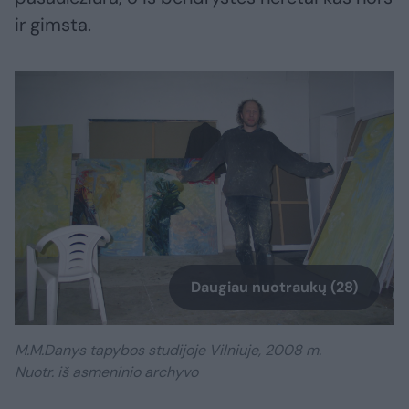
ir gimsta.
Daugiau nuotraukų (28)
M.M.Danys tapybos studijoje Vilniuje, 2008 m.
Nuotr. iš asmeninio archyvo