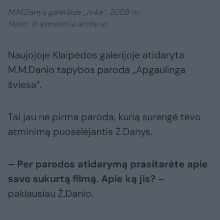
M.M.Danys galerijoje „Arka“, 2008 m.
Nuotr. iš asmeninio archyvo
Naujojoje Klaipėdos galerijoje atidaryta
M.M.Danio tapybos paroda „Apgaulinga
šviesa“.
Tai jau ne pirma paroda, kurią surengė tėvo
atminimą puoselėjantis Ž.Danys.
– Per parodos atidarymą prasitarėte apie
savo sukurtą filmą. Apie ką jis?
–
paklausiau Ž.Danio.