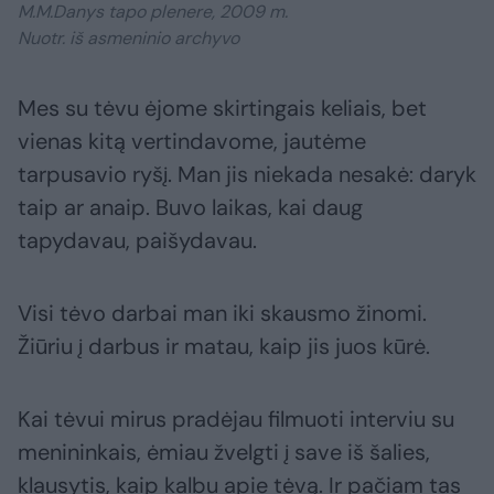
M.M.Danys tapo plenere, 2009 m.
Nuotr. iš asmeninio archyvo
Mes su tėvu ėjome skirtingais keliais, bet
vienas kitą vertindavome, jautėme
tarpusavio ryšį. Man jis niekada nesakė: daryk
taip ar anaip. Buvo laikas, kai daug
tapydavau, paišydavau.
Visi tėvo darbai man iki skausmo žinomi.
Žiūriu į darbus ir matau, kaip jis juos kūrė.
Kai tėvui mirus pradėjau filmuoti interviu su
menininkais, ėmiau žvelgti į save iš šalies,
klausytis, kaip kalbu apie tėvą. Ir pačiam tas