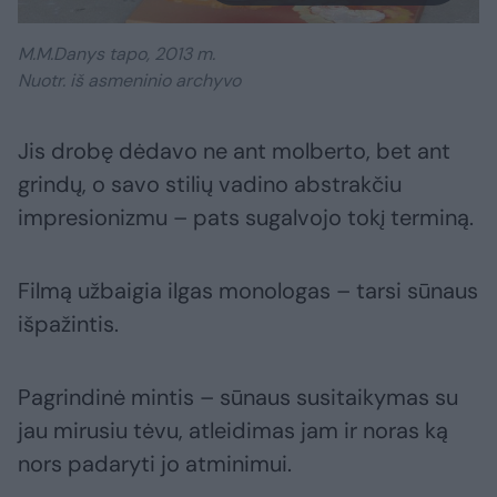
M.M.Danys tapo, 2013 m.
Nuotr. iš asmeninio archyvo
Jis drobę dėdavo ne ant molberto, bet ant
grindų, o savo stilių vadino abstrakčiu
impresionizmu – pats sugalvojo tokį terminą.
Filmą užbaigia ilgas monologas – tarsi sūnaus
išpažintis.
Pagrindinė mintis – sūnaus susitaikymas su
jau mirusiu tėvu, atleidimas jam ir noras ką
nors padaryti jo atminimui.