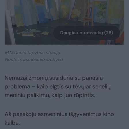
Daugiau nuotraukų (28)
M.M.Danio tapybos studija.
Nuotr. iš asmeninio archyvo
Nemažai žmonių susiduria su panašia
problema – kaip elgtis su tėvų ar senelių
meniniu palikimu, kaip juo rūpintis.
Aš pasakoju asmeninius išgyvenimus kino
kalba.