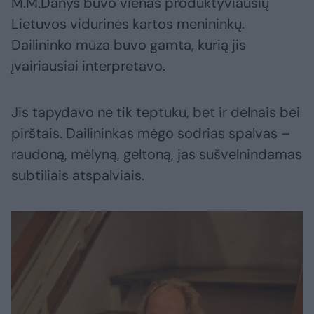
M.M.Danys buvo vienas produktyviausių
Lietuvos vidurinės kartos menininkų.
Dailininko mūza buvo gamta, kurią jis
įvairiausiai interpretavo.
Jis tapydavo ne tik teptuku, bet ir delnais bei
pirštais. Dailininkas mėgo sodrias spalvas –
raudoną, mėlyną, geltoną, jas sušvelnindamas
subtiliais atspalviais.