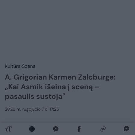
Kultūra
Scena
A. Grigorian Karmen Zalcburge:
„Kai Asmik išeina į sceną –
pasaulis sustoja"
2026 m. rugpjūčio 7 d. 17:25
Lrytas.lt