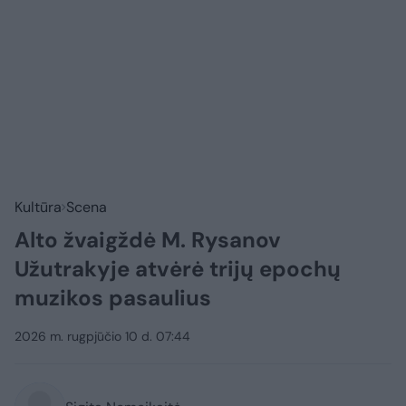
Kultūra
Scena
Alto žvaigždė M. Rysanov
Užutrakyje atvėrė trijų epochų
muzikos pasaulius
2026 m. rugpjūčio 10 d. 07:44