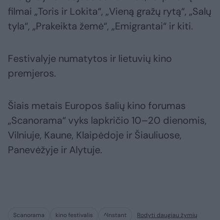
filmai „Toris ir Lokita“, „Vieną gražų rytą“, „Salų
tyla“, „Prakeikta žemė“, „Emigrantai“ ir kiti.
Festivalyje numatytos ir lietuvių kino
premjeros.
Šiais metais Europos šalių kino forumas
„Scanorama“ vyks lapkričio 10–20 dienomis,
Vilniuje, Kaune, Klaipėdoje ir Šiauliuose,
Panevėžyje ir Alytuje.
Scanorama
kino festivalis
^Instant
Rodyti daugiau žymių