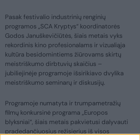
Pasak festivalio industrinių renginių
programos „SCA Kryptys“ koordinatorės
Godos Januškevičiūtės, šiais metais vyks
rekordinis kino profesionalams ir vizualiąja
kultūra besidomintiems žiūrovams skirtų
meistriškumo dirbtuvių skaičius –
jubiliejinėje programoje išsirikiavo dvylika
meistriškumo seminarų ir diskusijų.
Programoje numatyta ir trumpametražių
filmų konkursinė programa „Europos
blyksniai“, šiais metais pakvietusi dalyvauti
pradedančiuosius režisierius iš visos