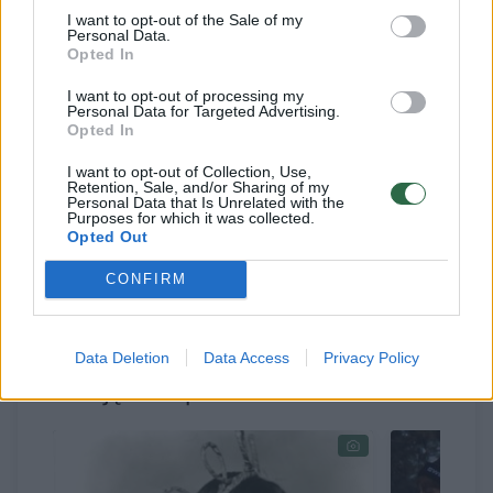
vykstantys kino klubai, susitikimai su
I want to opt-out of the Sale of my
Personal Data.
festivalio svečiais, klausimų ir atsakymų
Opted In
sesijos, gyvi filmų seansų pristatymai.
I want to opt-out of processing my
Personal Data for Targeted Advertising.
Opted In
Anot organizatorių, „Scanorama“ dvidešimtąjį
I want to opt-out of Collection, Use,
Retention, Sale, and/or Sharing of my
jubiliejų kvies švęsti su Larso von Triero
Personal Data that Is Unrelated with the
Purposes for which it was collected.
„Karalijos: egzodo“ serijomis. Šio režisieriaus
Opted Out
kūryba buvo rodoma pačiame pirmajame
CONFIRM
festivalyje.
Data Deletion
Data Access
Privacy Policy
Susiję straipsniai