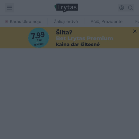
Karas Ukrainoje
Žalioji erdvė
Ačiū, Prezidente
E