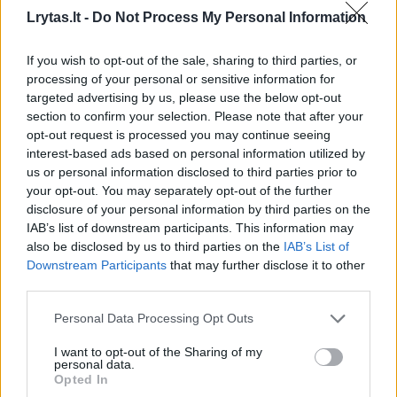
Europos.
Lrytas.lt -
Do Not Process My Personal Information
5 tūkst. eurų piniginį prizą geriausiam visos
If you wish to opt-out of the sale, sharing to third parties, or
processing of your personal or sensitive information for
programos filmui įsteigė asociacija LATGA, o
targeted advertising by us, please use the below opt-out
3 tūkst. eurų piniginį prizą geriausiam lietuvių
section to confirm your selection. Please note that after your
opt-out request is processed you may continue seeing
režisieriaus filmui – Lietuvos kino centras.
interest-based ads based on personal information utilized by
us or personal information disclosed to third parties prior to
your opt-out. You may separately opt-out of the further
„Scanorama“ tęsia ir kitą programos misija –
disclosure of your personal information by third parties on the
kino istorijos žinių sklaidą, rodydama filmus iš
IAB’s list of downstream participants. This information may
also be disclosed by us to third parties on the
IAB’s List of
kino juostų.
Downstream Participants
that may further disclose it to other
third parties.
Pasak programos koordinatoriaus Dmitrijaus
Personal Data Processing Opt Outs
Gluščevskio, kino festivaliai – tai ne tik filmų
I want to opt-out of the Sharing of my
žiūrėjimo, bet ir prasmių bei bendruomenių
personal data.
Opted In
kūrimo erdvė. Tai išpildo „Scanoramos“ metu