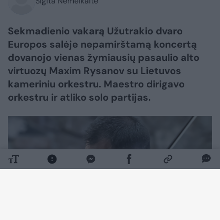
Sigita Nemeikaitė
Sekmadienio vakarą Užutrakio dvaro
Europos salėje nepamirštamą koncertą
dovanojo vienas žymiausių pasaulio alto
virtuozų Maxim Rysanov su Lietuvos
kameriniu orkestru. Maestro dirigavo
orkestru ir atliko solo partijas.