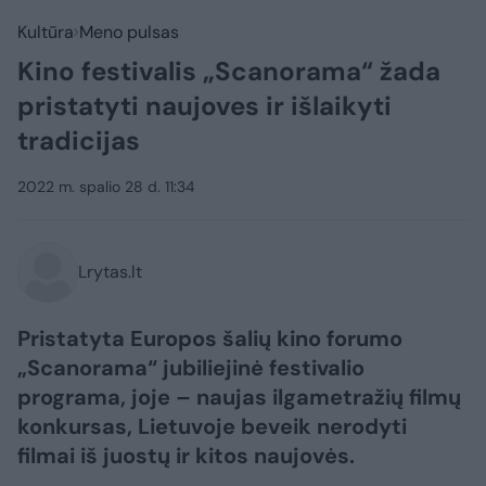
Kultūra
Meno pulsas
Kino festivalis „Scanorama“ žada
pristatyti naujoves ir išlaikyti
tradicijas
2022 m. spalio 28 d. 11:34
Lrytas.lt
Pristatyta Europos šalių kino forumo
„Scanorama“ jubiliejinė festivalio
programa, joje – naujas ilgametražių filmų
konkursas, Lietuvoje beveik nerodyti
filmai iš juostų ir kitos naujovės.