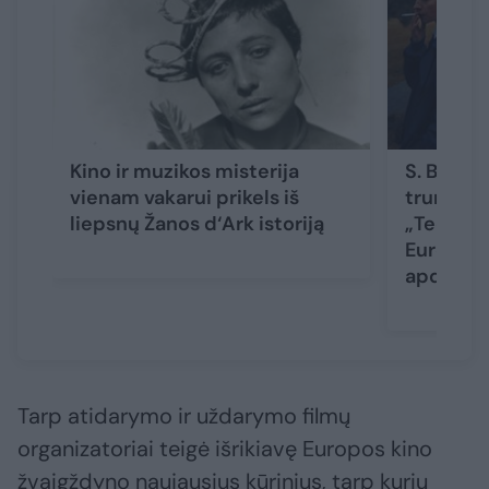
Kino ir muzikos misterija
S. Barad
vienam vakarui prikels iš
trumpame
liepsnų Žanos d‘Ark istoriją
„Techno
Europos 
apdovan
Tarp atidarymo ir uždarymo filmų
organizatoriai teigė išrikiavę Europos kino
žvaigždyno naujausius kūrinius, tarp kurių