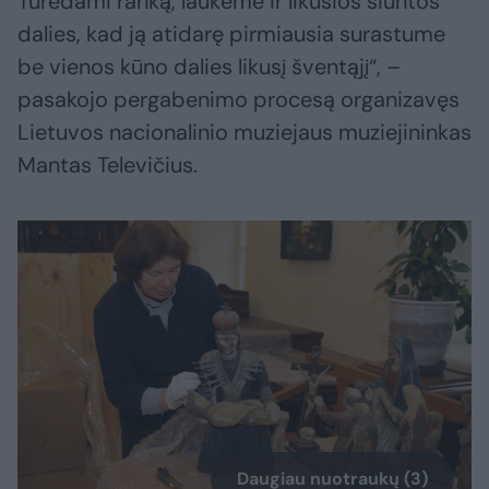
Turėdami ranką, laukėme ir likusios siuntos
dalies, kad ją atidarę pirmiausia surastume
be vienos kūno dalies likusį šventąjį“, –
pasakojo pergabenimo procesą organizavęs
Lietuvos nacionalinio muziejaus muziejininkas
Mantas Televičius.
Daugiau nuotraukų (3)