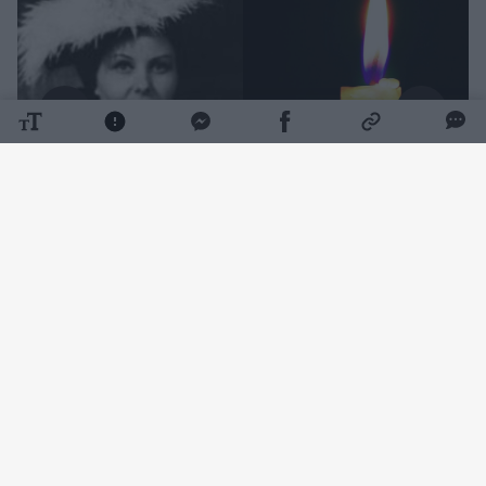
Daugiau nuotraukų (1)
Beveik ketvirtį amžiaus – nuo 1966 iki 1991
metų – jos kūrybinis kelias buvo
neatsiejamas nuo Šiaulių dramos teatro. Čia
subrendo ryškiausi jos vaidmenys, prabėgo
brandžiausi kūrybos metai, o teatro istorijoje
ir žiūrovų atmintyje ji paliko gilų pėdsaką.