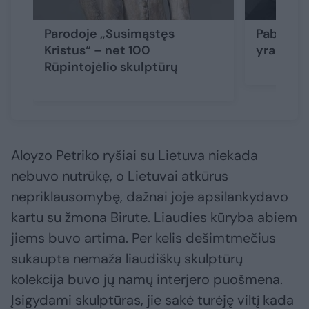
Parodoje „Susimąstęs
Pabandė i
Kristus“ – net 100
yra tas v
Rūpintojėlio skulptūrų
Aloyzo Petriko ryšiai su Lietuva niekada
nebuvo nutrūkę, o Lietuvai atkūrus
nepriklausomybę, dažnai joje apsilankydavo
kartu su žmona Birute. Liaudies kūryba abiem
jiems buvo artima. Per kelis dešimtmečius
sukaupta nemaža liaudiškų skulptūrų
kolekcija buvo jų namų interjero puošmena.
Įsigydami skulptūras, jie sakė turėję viltį kada