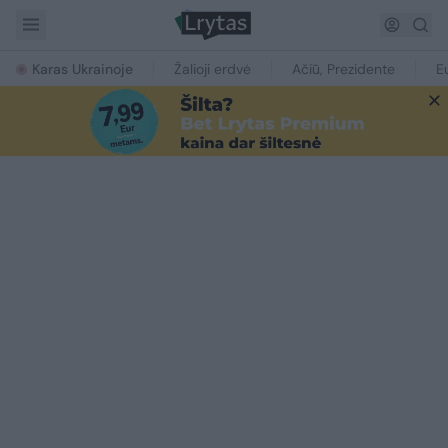
Karas Ukrainoje
Žalioji erdvė
Ačiū, Prezidente
E