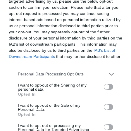
rinkinyje daugiausia apvaliųjų skulptūrų,
targeted advertising by us, please use the below opt-out
section to confirm your selection. Please note that after your
būdingų koplytėlėms, koplytstulpiams;
opt-out request is processed you may continue seeing
esama skulptūrų ir su plokščiomis
interest-based ads based on personal information utilized by
us or personal information disclosed to third parties prior to
nugarinėmis pusėmis, kuriose matyti vinių
your opt-out. You may separately opt-out of the further
ženklai, rodantys, jog jos buvo pritvirtintos
disclosure of your personal information by third parties on the
prie paminklo. Yra ir keli bareljefai. Ypač
IAB’s list of downstream participants. This information may
also be disclosed by us to third parties on the
IAB’s List of
sudomino ant lentos tapytas religinis
Downstream Participants
that may further disclose it to other
siužetas“, – teigė muziejaus muziejininkė dr.
third parties.
Elvyda Lazauskaitė.
Personal Data Processing Opt Outs
I want to opt-out of the Sharing of my
Muziejaus kryždirbystės rinkinį papildys Švč.
personal data.
Opted In
Mergelės Marijos ir Jėzaus Kristaus, lietuvių
I want to opt-out of the Sale of my
dažniausiai garbintų šv. Jono Nepomuko, šv.
Personal Data.
Opted In
Juozapo, šv. Roko, šv. Barboros ir kt. šventųjų
skulptūros. Muziejininkai džiaugiasi, kad yra
I want to opt-out of processing my
Personal Data for Targeted Advertising.