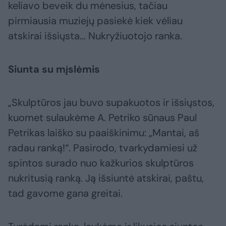
keliavo beveik du mėnesius, tačiau
pirmiausia muziejų pasiekė kiek vėliau
atskirai išsiųsta... Nukryžiuotojo ranka.
Siunta su mįslėmis
„Skulptūros jau buvo supakuotos ir išsiųstos,
kuomet sulaukėme A. Petriko sūnaus Paul
Petrikas laiško su paaiškinimu: „Mantai, aš
radau ranką!“. Pasirodo, tvarkydamiesi už
spintos surado nuo kažkurios skulptūros
nukritusią ranką. Ją išsiuntė atskirai, paštu,
tad gavome gana greitai.