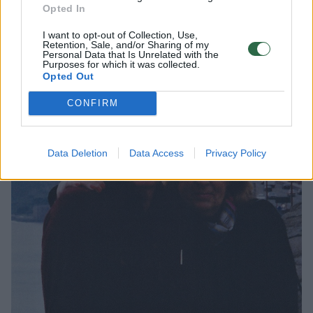
keletas retesnių siužetų skulptūrinių
Opted In
kompozicijų – Šv. Pranciškaus stigmatizacija
I want to opt-out of Collection, Use,
Retention, Sale, and/or Sharing of my
ir Šv. Ona pati trečioji.
Personal Data that Is Unrelated with the
Purposes for which it was collected.
Opted Out
CONFIRM
Data Deletion
Data Access
Privacy Policy