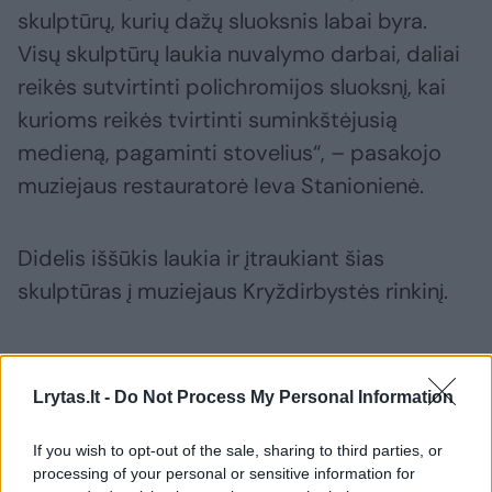
skulptūrų, kurių dažų sluoksnis labai byra.
Visų skulptūrų laukia nuvalymo darbai, daliai
reikės sutvirtinti polichromijos sluoksnį, kai
kurioms reikės tvirtinti suminkštėjusią
medieną, pagaminti stovelius“, – pasakojo
muziejaus restauratorė Ieva Stanionienė.
Didelis iššūkis laukia ir įtraukiant šias
skulptūras į muziejaus Kryždirbystės rinkinį.
„Skulptūros pateko į muziejų be metrikų,
nežinome nei jų kilmės, nei autorių. Laukia
Lrytas.lt -
Do Not Process My Personal Information
išsamesni tyrimai, kurie galbūt prakalbins
If you wish to opt-out of the sale, sharing to third parties, or
skulptūras. Jau ir dabar galime pasakyti, kad
processing of your personal or sensitive information for