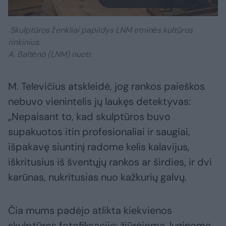
Skulptūros ženkliai papildys LNM etninės kultūros
rinkinius.
A. Baltėno (LNM) nuotr.
M. Televičius atskleidė, jog rankos paieškos
nebuvo vienintelis jų laukęs detektyvas:
„Nepaisant to, kad skulptūros buvo
supakuotos itin profesionaliai ir saugiai,
išpakavę siuntinį radome kelis kalavijus,
iškritusius iš šventųjų rankos ar širdies, ir dvi
karūnas, nukritusias nuo kažkurių galvų.
Čia mums padėjo atlikta kiekvienos
skulptūros fotofiksacija: žiūrėjome, lyginome,