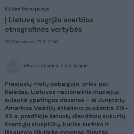
Kultūra
Meno pulsas
Į Lietuvą sugrįžo svarbios
etnografinės vertybės
2023 m. vasario 27 d. 10:50
Lietuvos nacionalinis muziejus
Praėjusių metų pabaigoje, prieš pat
Kalėdas, Lietuvos nacionalinis muziejus
sulaukė ypatingos dovanos – iš Jungtinių
Amerikos Valstijų atkeliavo pusšimtis XIX–
XX a. pradžioje lietuvių dievdirbių sukurtų
šventųjų skulptūrų, kurias surinko ir
išsaugojo Niujorke gyvenęs Aloyzas