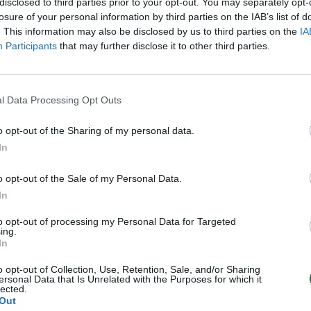
sa) (pateikė Kauno rajono Babtų kultūros
disclosed to third parties prior to your opt-out. You may separately opt-
losure of your personal information by third parties on the IAB’s list of
. This information may also be disclosed by us to third parties on the
IA
Participants
that may further disclose it to other third parties.
kių kolektyvas „Baltija“
(vadovė Jurga
lio lietuvių bendruomenė);
l Data Processing Opt Outs
o opt-out of the Sharing of my personal data.
nė įstaiga valstybinis dainų ir šokių
In
o opt-out of the Sale of my Personal Data.
In
ikė Lietuvių literatūros ir tautosakos
to opt-out of processing my Personal Data for Targeted
ing.
In
o opt-out of Collection, Use, Retention, Sale, and/or Sharing
pradžių Nacionalinės Jono Basanavičiaus
ersonal Data that Is Unrelated with the Purposes for which it
lected.
o atrinks kandidatus, dėl kurių bus
Out