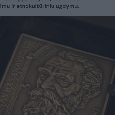
imu ir etnokultūriniu ugdymu.