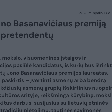
2023 m. spalio 10 d.
ono Basanavičiaus premiją
ų pretendentų
, mokslo, visuomeninės įstaigos ir
cijos pasiūlė kandidatus, iš kurių bus išrink
ų Jono Basanavičiaus premijos laureatas.
 paskirtis – įvertinti asmenų arba bendrą
ykdžiusių asmenų grupių išskirtinius nuopel
kultūros srityje, reikšmingą kūrybinę, moksl
 kitus darbus, susijusius su lietuvių etninės
 tradicijų plėtojimu, tautinės savimonės