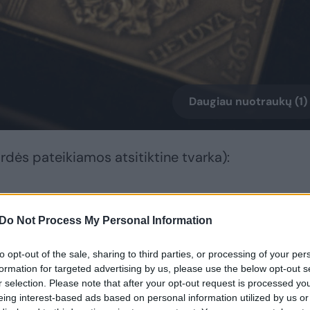
Daugiau nuotraukų (1)
rdės pateikiamos atsitiktine tvarka):
teikė Klaipėdos universitetas);
Do Not Process My Personal Information
muzikinę dramą „Sakmė apie dovanotą
to opt-out of the sale, sharing to third parties, or processing of your per
mų kultūros bendrija);
formation for targeted advertising by us, please use the below opt-out s
r selection. Please note that after your opt-out request is processed y
eing interest-based ads based on personal information utilized by us or