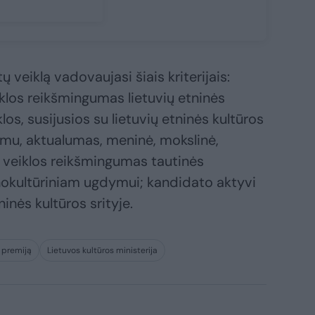
veiklą vadovaujasi šiais kriterijais:
iklos reikšmingumas lietuvių etninės
iklos, susijusios su lietuvių etninės kultūros
jimu, aktualumas, meninė, mokslinė,
ė; veiklos reikšmingumas tautinės
nokultūriniam ugdymui; kandidato aktyvi
inės kultūros srityje.
 premiją
Lietuvos kultūros ministerija