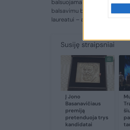
balsuojama baigiamajame posė
balsavimu bus priimtas spren
laureatui – asmeniui ar grupei
Susiję straipsniai
Į Jono
Mu
Basanavičiaus
Tr
premiją
ši
pretenduoja trys
pa
kandidatai
ta