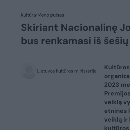
Kultūra
Meno pulsas
Skiriant Nacionalinę J
bus renkamasi iš šeši
Kultūros
Lietuvos kultūros ministerija
organiza
2023 met
Premijos
veiklą v
etninės 
veiklą ir
kultūros