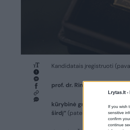
Kandidatais įregistruoti (pava
prof. dr. Rimantas Balsys
(pa
Lrytas.lt -
kūrybinė grupė, sukūrusi 
If you wish 
širdį“
(pateikė Lietuvos karai
sensitive in
confirm you
continue se