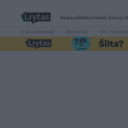
Naujausi
Skaitomiausi
Lietuvos d
Karas Ukrainoje
Žalioji erdvė
Ačiū, Prezident