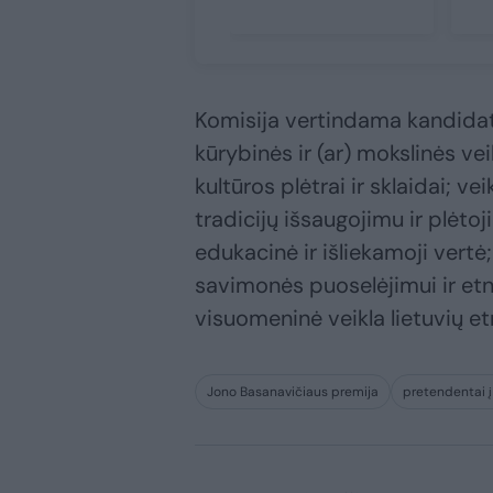
Komisija vertindama kandidatų 
kūrybinės ir (ar) mokslinės ve
kultūros plėtrai ir sklaidai; ve
tradicijų išsaugojimu ir plėto
edukacinė ir išliekamoji vert
savimonės puoselėjimui ir et
visuomeninė veikla lietuvių etn
Jono Basanavičiaus premija
pretendentai į