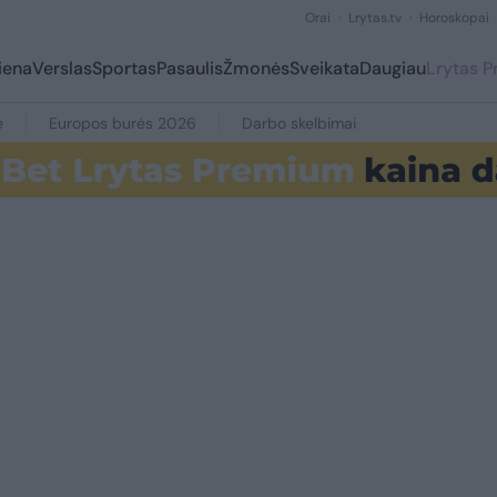
Orai
Lrytas.tv
Horoskopai
iena
Verslas
Sportas
Pasaulis
Žmonės
Sveikata
Daugiau
Lrytas 
e
Europos burės 2026
Darbo skelbimai