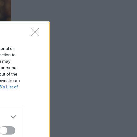
sonal or
ection to
ou may
 personal
out of the
 downstream
B’s List of
nė