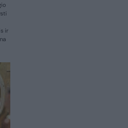
gio
sti
s ir
ina