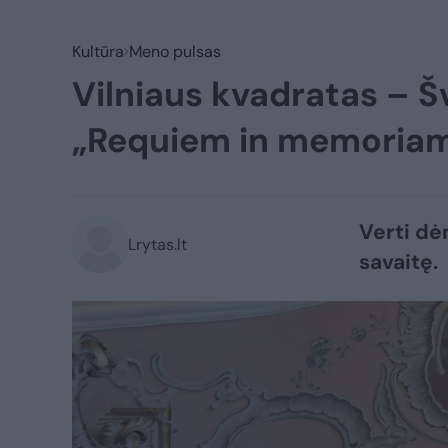
Kultūra
Meno pulsas
Vilniaus kvadratas – Šv
„Requiem in memoriam 
Verti dėm
Lrytas.lt
savaitę.