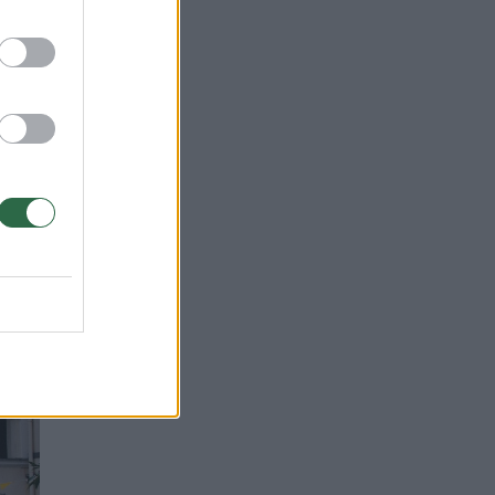
s
i
ais.