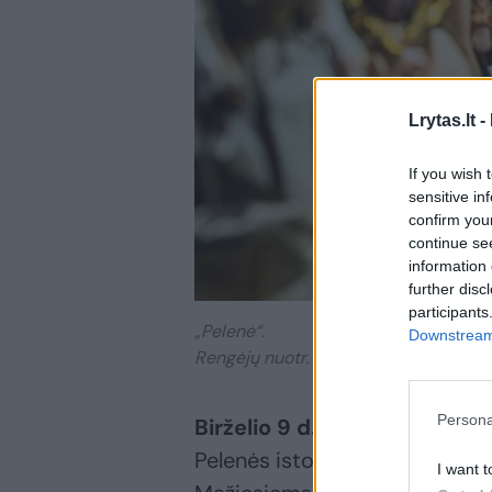
Lrytas.lt -
If you wish 
sensitive in
confirm you
continue se
information 
further disc
participants
„Pelenė“.
Downstream 
Rengėjų nuotr.
Persona
Birželio 9 d. 12 ir 14 val.
„Lėlės
Pelenės istorija, sukurta pagal
I want t