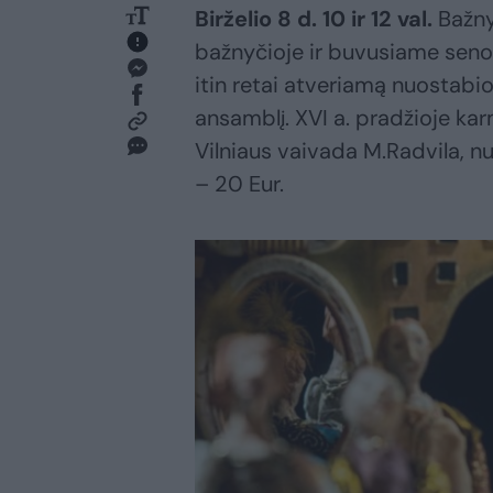
Birželio 8 d. 10 ir 12 val.
Bažny
bažnyčioje ir buvusiame senos
itin retai atveriamą nuostabi
ansamblį. XVI a. pradžioje kar
Vilniaus vaivada M.Radvila, nu
– 20 Eur.