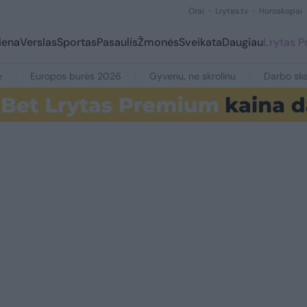
Orai
Lrytas.tv
Horoskopai
iena
Verslas
Sportas
Pasaulis
Žmonės
Sveikata
Daugiau
Lrytas 
e
Europos burės 2026
Gyvenu, ne skrolinu
Darbo ske