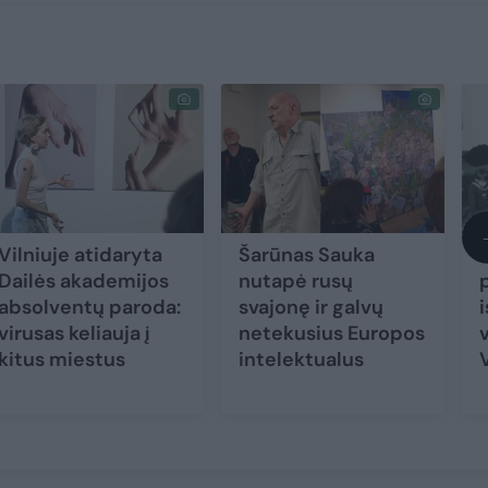
Vilniuje atidaryta
Šarūnas Sauka
Dailės akademijos
nutapė rusų
absolventų paroda:
svajonę ir galvų
i
virusas keliauja į
netekusius Europos
kitus miestus
intelektualus