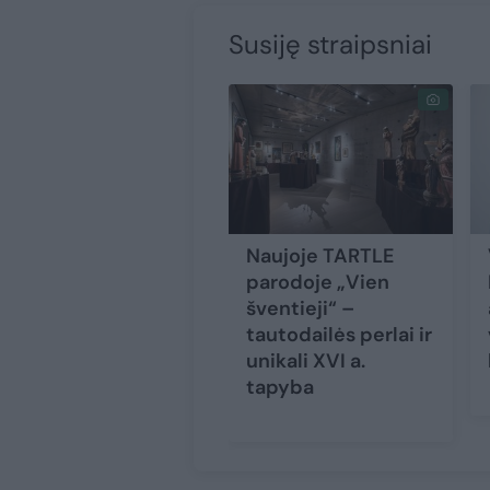
Susiję straipsniai
Naujoje TARTLE
parodoje „Vien
šventieji“ –
tautodailės perlai ir
unikali XVI a.
tapyba