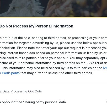
Do Not Process My Personal Information
to opt-out of the sale, sharing to third parties, or processing of your per
formation for targeted advertising by us, please use the below opt-out s
r selection. Please note that after your opt-out request is processed y
eing interest-based ads based on personal information utilized by us or
Daugiau nuotraukų (4)
disclosed to third parties prior to your opt-out. You may separately opt-
losure of your personal information by third parties on the IAB’s list of
. This information may also be disclosed by us to third parties on the
IA
Participants
that may further disclose it to other third parties.
l Data Processing Opt Outs
“ teatre – spektaklis vaikams „Pelenė“. Tai klasiki
 Nijolės Indriūnaitės pjesę „Stebuklingi bateliai“.
o opt-out of the Sharing of my personal data.