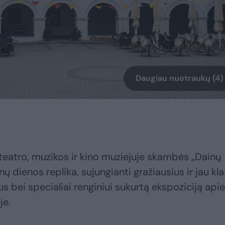
Daugiau nuotraukų (4)
teatro, muzikos ir kino muziejuje skambės „Dainų
ų dienos replika, sujungianti gražiausius ir jau kla
s bei specialiai renginiui sukurtą ekspoziciją apie
je.