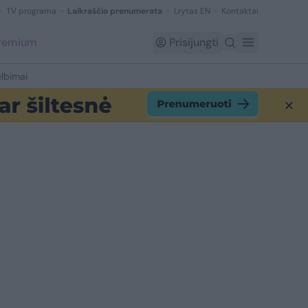
TV programa
Laikraščio prenumerata
Lrytas EN
Kontaktai
Premium
Prisijungti
lbimai