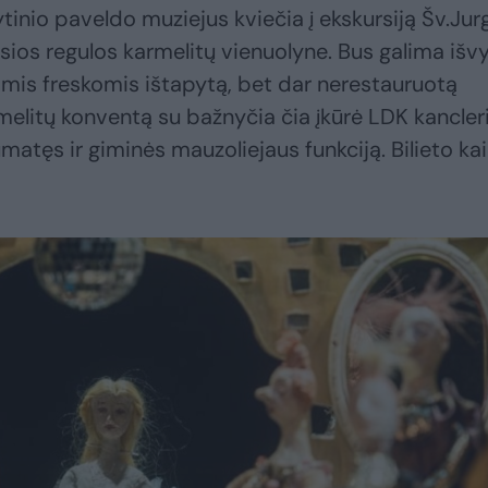
tinio paveldo muziejus kviečia į ekskursiją Šv.Jur
ios regulos karmelitų vienuolyne. Bus galima išvy
omis freskomis ištapytą, bet dar nerestauruotą
melitų konventą su bažnyčia čia įkūrė LDK kancleri
matęs ir giminės mauzoliejaus funkciją. Bilieto ka