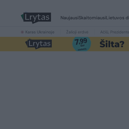
Naujausi
Skaitomiausi
Lietuvos d
Karas Ukrainoje
Žalioji erdvė
Ačiū, Prezident