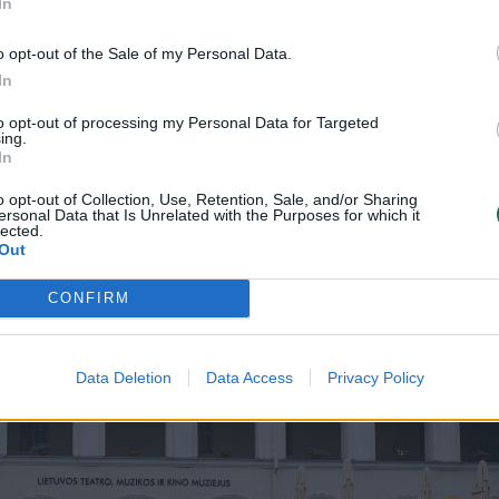
 pasinerti į stebuklingo laiko paieškas. O kada ta
In
akų dėžutėje gyvenantys miniatiūriniai personaža
o opt-out of the Sale of my Personal Data.
laikas ir koks vertingas susitikimas vieniems su kit
In
to opt-out of processing my Personal Data for Targeted
ing.
In
o opt-out of Collection, Use, Retention, Sale, and/or Sharing
ersonal Data that Is Unrelated with the Purposes for which it
lected.
Out
CONFIRM
Data Deletion
Data Access
Privacy Policy