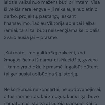
leidžia vaikui nuo mažens būti priimtam. Visa
ši veikla nėra lengva – ji reikalauja nuolatinio
darbo, projektų, pastangų ieškant
finansavimo. Tačiau Viktorija apie tai kalba
ramiai, tarsi tai būtų neišvengiama kelio dalis.
Svarbiausia jai – prasmė.
„Kai matai, kad gali kažką pakeisti, kad
žmogus išeina iš namų, atsiskleidžia, gyvena
– tame yra didžiulė prasmė. Ir galbūt būtent
tai geriausiai apibūdina šią istoriją.
Ne konkursai, ne koncertai, ne apdovanojimai,
o tas momentas, kai žmogus, kuris ilgai buvo
nematomas, staiga atsistoja šviesoje. Kai jo