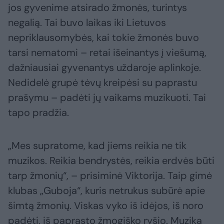
jos gyvenime atsirado žmonės, turintys
negalią. Tai buvo laikas iki Lietuvos
nepriklausomybės, kai tokie žmonės buvo
tarsi nematomi – retai išeinantys į viešumą,
dažniausiai gyvenantys uždaroje aplinkoje.
Nedidelė grupė tėvų kreipėsi su paprastu
prašymu – padėti jų vaikams muzikuoti. Tai
tapo pradžia.
„Mes supratome, kad jiems reikia ne tik
muzikos. Reikia bendrystės, reikia erdvės būti
tarp žmonių“, – prisiminė Viktorija. Taip gimė
klubas „Guboja“, kuris netrukus subūrė apie
šimtą žmonių. Viskas vyko iš idėjos, iš noro
padėti, iš paprasto žmogiško ryšio. Muzika