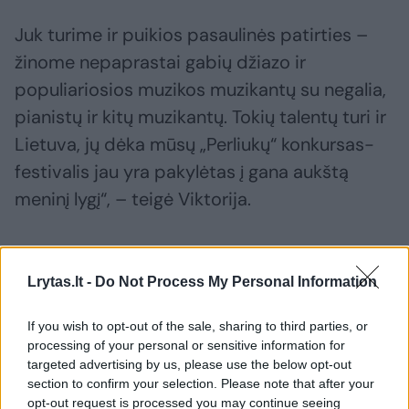
Juk turime ir puikios pasaulinės patirties –
žinome nepaprastai gabių džiazo ir
populiariosios muzikos muzikantų su negalia,
pianistų ir kitų muzikantų. Tokių talentų turi ir
Lietuva, jų dėka mūsų „Perliukų“ konkursas-
festivalis jau yra pakylėtas į gana aukštą
meninį lygį“, – teigė Viktorija.
Šiandien šios istorijos susijungia konkurse-
Lrytas.lt -
Do Not Process My Personal Information
festivalyje „Perliukai“, kuris kas trejus metus
apkeliauja Lietuvą ir suburia talentingus
If you wish to opt-out of the sale, sharing to third parties, or
vaikus bei jaunimą su negalia ir be jos. Čia jie
processing of your personal or sensitive information for
targeted advertising by us, please use the below opt-out
ne tik pasirodo scenoje – jie susitinka,
section to confirm your selection. Please note that after your
bendrauja, kuria ryšius. „Kai jie pamato, kad
opt-out request is processed you may continue seeing