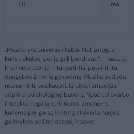
(1)
monume
„Muzika yra universali kalba. Net žmogus,
kuris nekalba, per ją gali bendrauti“, – sakė ji.
Ir tai nėra teorija – tai patirtis, patvirtinta
daugybės žmonių gyvenimų. Muzika padeda
nusiraminti, susikaupti, išreikšti emocijas,
stiprina psichologinę būseną. Ypač tai svarbu
intelekto negalią turintiems žmonėms,
kuriems per garsą ir ritmą atsiveria naujos
galimybės pažinti pasaulį ir save.