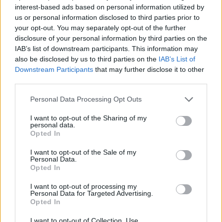
nėra vieni, gimsta naujos idėjos, draugystės,
interest-based ads based on personal information utilized by
us or personal information disclosed to third parties prior to
projektai“, – džiaugėsi Viktorija.
your opt-out. You may separately opt-out of the further
disclosure of your personal information by third parties on the
IAB’s list of downstream participants. This information may
also be disclosed by us to third parties on the
IAB’s List of
Downstream Participants
that may further disclose it to other
third parties.
Personal Data Processing Opt Outs
I want to opt-out of the Sharing of my
personal data.
Opted In
I want to opt-out of the Sale of my
Personal Data.
Daugiau nuotraukų (21)
Opted In
I want to opt-out of processing my
Personal Data for Targeted Advertising.
Balandžio 20-ąją Vilniaus Lenkų kultūros namuose ir
Opted In
balandžio 21-ąją Valdovų rūmų muziejuje skambėjo
I want to opt-out of Collection, Use,