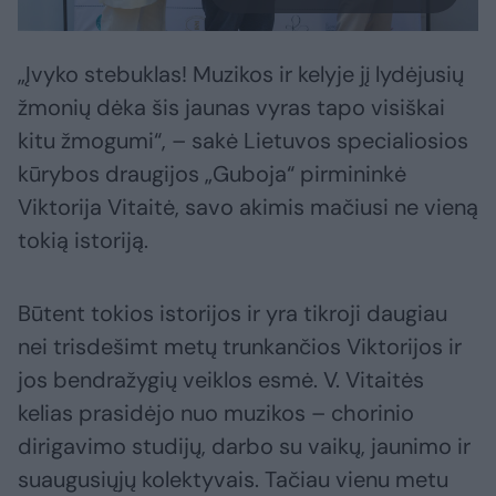
„Įvyko stebuklas! Muzikos ir kelyje jį lydėjusių
žmonių dėka šis jaunas vyras tapo visiškai
kitu žmogumi“, – sakė Lietuvos specialiosios
kūrybos draugijos „Guboja“ pirmininkė
Viktorija Vitaitė, savo akimis mačiusi ne vieną
tokią istoriją.
Būtent tokios istorijos ir yra tikroji daugiau
nei trisdešimt metų trunkančios Viktorijos ir
jos bendražygių veiklos esmė. V. Vitaitės
kelias prasidėjo nuo muzikos – chorinio
dirigavimo studijų, darbo su vaikų, jaunimo ir
suaugusiųjų kolektyvais. Tačiau vienu metu