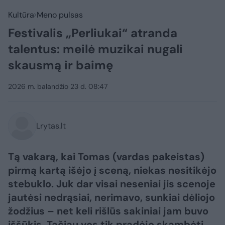
Kultūra
Meno pulsas
Festivalis „Perliukai“ atranda
talentus: meilė muzikai nugali
skausmą ir baimę
2026 m. balandžio 23 d. 08:47
Lrytas.lt
Tą vakarą, kai Tomas (vardas pakeistas)
pirmą kartą išėjo į sceną, niekas nesitikėjo
stebuklo. Juk dar visai neseniai jis scenoje
jautėsi nedrąsiai, nerimavo, sunkiai dėliojo
žodžius – net keli rišlūs sakiniai jam buvo
iššūkis. Tačiau vos tik pradėjo skambėti