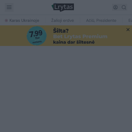
Karas Ukrainoje
Žalioji erdvė
Ačiū, Prezidente
E