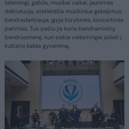
talentingi, gabūs, muzikai vaikai, jaunimas
debiutuoja, atskleidžia muzikinius gebėjimus,
bendradarbiauja, įgyja kūrybinės, koncertinės
patirties. Tuo pačiu jie kuria bendraminčių
bendruomenę, kuri siekia veiksmingai įsilieti į
kultūrinį šalies gyvenimą.
Daugiau nuotraukų (21)