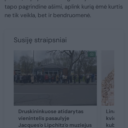
tapo pagrindine ašimi, aplink kurią ėmė kurtis
ne tik veikla, bet ir bendruomenė.
Susiję straipsniai
Druskininkuose atidarytas
Lina Lap
vienintelis pasaulyje
kvies iš
Jacques'o Lipchitz'o muziejus
kubų stat