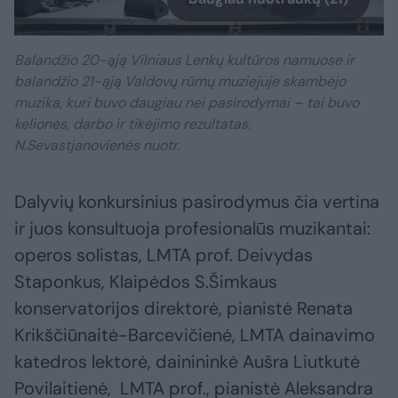
Balandžio 20-ąją Vilniaus Lenkų kultūros namuose ir
balandžio 21-ąją Valdovų rūmų muziejuje skambėjo
muzika, kuri buvo daugiau nei pasirodymai – tai buvo
kelionės, darbo ir tikėjimo rezultatas.
N.Sevastjanovienės nuotr.
Dalyvių konkursinius pasirodymus čia vertina
ir juos konsultuoja profesionalūs muzikantai:
operos solistas, LMTA prof. Deivydas
Staponkus, Klaipėdos S.Šimkaus
konservatorijos direktorė, pianistė Renata
Krikščiūnaitė-Barcevičienė, LMTA dainavimo
katedros lektorė, dainininkė Aušra Liutkutė
Povilaitienė, LMTA prof., pianistė Aleksandra