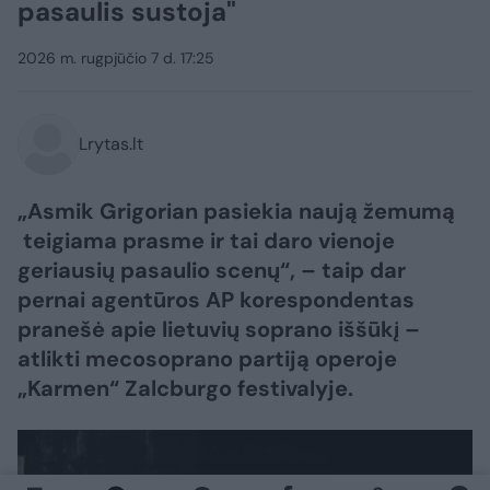
pasaulis sustoja"
2026 m. rugpjūčio 7 d. 17:25
Lrytas.lt
„Asmik Grigorian pasiekia naują žemumą
teigiama prasme ir tai daro vienoje
geriausių pasaulio scenų“, – taip dar
pernai agentūros AP korespondentas
pranešė apie lietuvių soprano iššūkį –
atlikti mecosoprano partiją operoje
„Karmen“ Zalcburgo festivalyje.