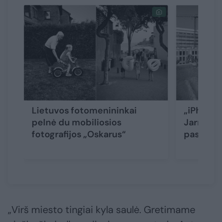
Lietuvos fotomenininkai
„iPhone“
pelnė du mobiliosios
Jarmalav
fotografijos „Oskarus“
pasaulio
„Virš miesto tingiai kyla saulė. Gretimame