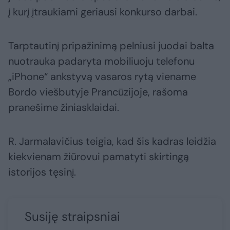
į kurį įtraukiami geriausi konkurso darbai.
Tarptautinį pripažinimą pelniusi juodai balta
nuotrauka padaryta mobiliuoju telefonu
„iPhone“ ankstyvą vasaros rytą viename
Bordo viešbutyje Prancūzijoje, rašoma
pranešime žiniasklaidai.
R. Jarmalavičius teigia, kad šis kadras leidžia
kiekvienam žiūrovui pamatyti skirtingą
istorijos tęsinį.
Susiję straipsniai