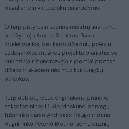
pagal amžių virtuozišku pasirodymu.
O tarp patyrusių scenos meistrų savitumu
pasižymėjo Arūnas Šlaustas. Savo
intelektualios, bet kartu džiaziniu polėkiu
uždegančios muzikos projektu pianistas su
nuolatiniais bendražygiais įdomiai pratęsė
džiazo ir akademinės muzikos jungčių
paieškas.
Tarp debiutų visus originalumu pranoko
saksofonininko Liudo Mockūno, norvegų
tūbininko Larso Andreaso Haugo ir danų
būgnininko Peterio Bruuno „žemų dažnių“