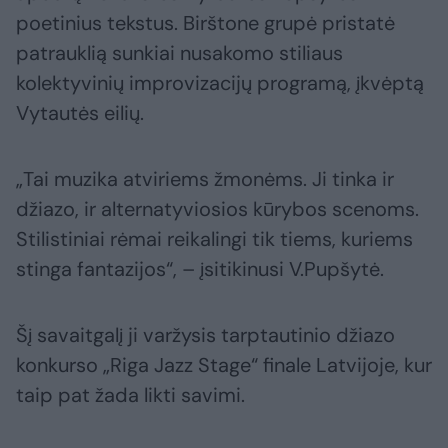
poetinius tekstus. Birštone grupė pristatė
patrauklią sunkiai nusakomo stiliaus
kolektyvinių improvizacijų programą, įkvėptą
Vytautės eilių.
„Tai muzika atviriems žmonėms. Ji tinka ir
džiazo, ir alternatyviosios kūrybos scenoms.
Stilistiniai rėmai reikalingi tik tiems, kuriems
stinga fantazijos“, – įsitikinusi V.Pupšytė.
Šį savaitgalį ji varžysis tarptautinio džiazo
konkurso „Riga Jazz Stage“ finale Latvijoje, kur
taip pat žada likti savimi.