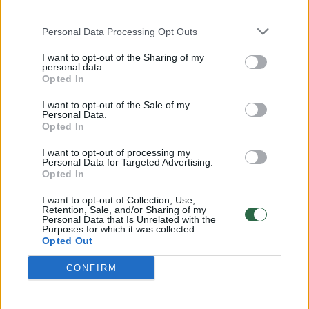
third parties.
grojo mėgėjiškai. Po debiuto Birštone Valerijų
susirado džiazo klavišininkas D.Pulauskas ir
Personal Data Processing Opt Outs
pakvietė dirbti „Oktavos“ ansamblyje. Džiazo
I want to opt-out of the Sharing of my
personal data.
meistrų bendradarbiavimo epopėja trunka iki
Opted In
šiol. Su D.Pulausko grupėmis trimitininkas
I want to opt-out of the Sale of my
apkeliavo per 100 džiazo festivalių 4
Personal Data.
Opted In
žemynuose.
I want to opt-out of processing my
Personal Data for Targeted Advertising.
Opted In
Kiekviename Birštono festivalyje trimitininkas
I want to opt-out of Collection, Use,
kyla į sceną ne vieną kartą. Šįmet jis grojo
Retention, Sale, and/or Sharing of my
Personal Data that Is Unrelated with the
solo su Vilniaus džiazo orkestru ir pasirodė
Purposes for which it was collected.
Opted Out
D.Pulausko grupės bei Kauno bigbendo
bendrame projekte.
CONFIRM