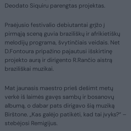
Deodato Siquiru parengtas projektas.
Praėjusio festivalio debiutantai grįžo į
pirmąją sceną guvia braziliškų ir afrikietiškų
melodijų programa, švytinčiais veidais. Net
D.Fontoura pripažino pajautusi išskirtinę
projekto aurą ir dirigento R.Rančio aistrą
braziliškai muzikai.
Mat jaunasis maestro prieš dešimt metų
verkė iš laimės gavęs sambų ir bosanovų
albumą, o dabar pats dirigavo šią muziką
Birštone. „Kas galėjo patikėti, kad tai įvyks?“ –
stebėjosi Remigijus.