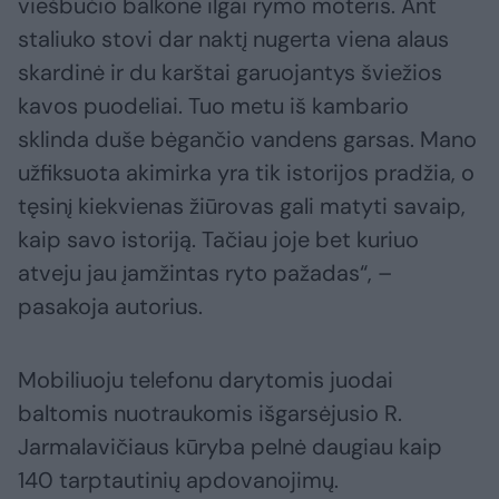
viešbučio balkone ilgai rymo moteris. Ant
staliuko stovi dar naktį nugerta viena alaus
skardinė ir du karštai garuojantys šviežios
kavos puodeliai. Tuo metu iš kambario
sklinda duše bėgančio vandens garsas. Mano
užfiksuota akimirka yra tik istorijos pradžia, o
tęsinį kiekvienas žiūrovas gali matyti savaip,
kaip savo istoriją. Tačiau joje bet kuriuo
atveju jau įamžintas ryto pažadas“, –
pasakoja autorius.
Mobiliuoju telefonu darytomis juodai
baltomis nuotraukomis išgarsėjusio R.
Jarmalavičiaus kūryba pelnė daugiau kaip
140 tarptautinių apdovanojimų.