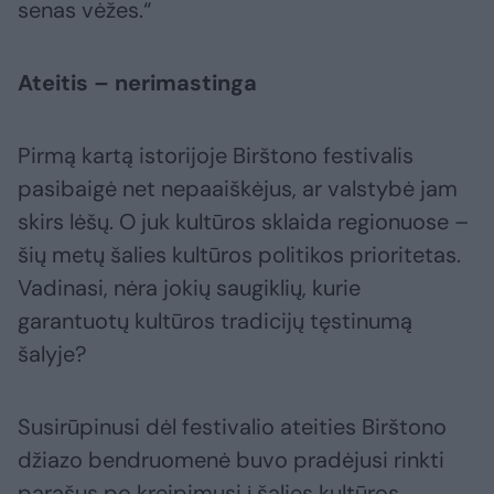
senas vėžes.“
Ateitis – nerimastinga
Pirmą kartą istorijoje Birštono festivalis
pasibaigė net nepaaiškėjus, ar valstybė jam
skirs lėšų. O juk kultūros sklaida regionuose –
šių metų šalies kultūros politikos prioritetas.
Vadinasi, nėra jokių saugiklių, kurie
garantuotų kultūros tradicijų tęstinumą
šalyje?
Susirūpinusi dėl festivalio ateities Birštono
džiazo bendruomenė buvo pradėjusi rinkti
parašus po kreipimusi į šalies kultūros