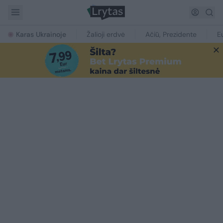
Karas Ukrainoje
Žalioji erdvė
Ačiū, Prezidente
E