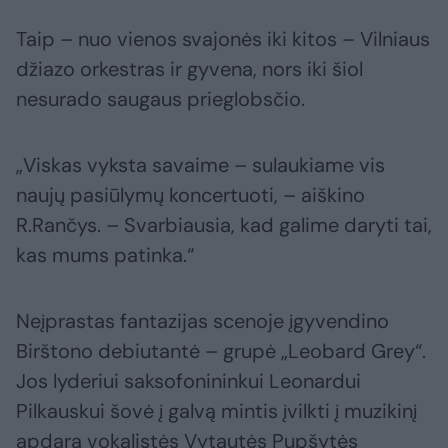
Taip – nuo vienos svajonės iki kitos – Vilniaus
džiazo orkestras ir gyvena, nors iki šiol
nesurado saugaus prieglobsčio.
„Viskas vyksta savaime – sulaukiame vis
naujų pasiūlymų koncertuoti, – aiškino
R.Rančys. – Svarbiausia, kad galime daryti tai,
kas mums patinka.“
Neįprastas fantazijas scenoje įgyvendino
Birštono debiutantė – grupė „Leobard Grey“.
Jos lyderiui saksofonininkui Leonardui
Pilkauskui šovė į galvą mintis įvilkti į muzikinį
apdarą vokalistės Vytautės Pupšytės