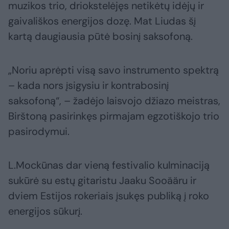
muzikos trio, driokstelėjęs netikėtų idėjų ir
gaivališkos energijos dozę. Mat Liudas šį
kartą daugiausia pūtė bosinį saksofoną.
„Noriu aprėpti visą savo instrumento spektrą
– kada nors įsigysiu ir kontrabosinį
saksofoną“, – žadėjo laisvojo džiazo meistras,
Birštoną pasirinkęs pirmajam egzotiškojo trio
pasirodymui.
L.Mockūnas dar vieną festivalio kulminaciją
sukūrė su estų gitaristu Jaaku Sooääru ir
dviem Estijos rokeriais įsukęs publiką į roko
energijos sūkurį.