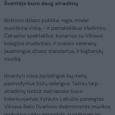
Šventėje buvo daug atradimų
Birštono džiazo publika, regis, mielai
suvirškina viską – ir patrakėliškus Vladimiro
Čekasino spektaklius, kuriamus su Vilniaus
kolegijos studentais, ir scenos veteranų
jausmingus džiazo standartus, ir bigbendų
muziką.
Išvardyti visus įspūdingus šių metų
pasirodymus būtų nelengva. Tačiau tarp
atradimų turbūt dažniausiai buvo
linksniuojamas Vytauto Labučio parengtas
Vilniaus Balio Dvariono dešimtmetės muzikos
mokyklos vaikų ansamblis, nustebinęs ne