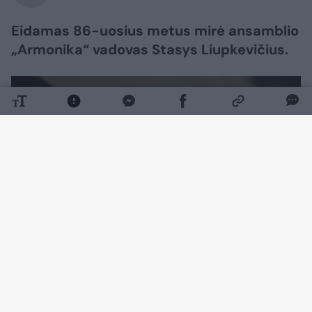
Eidamas 86-uosius metus mirė ansamblio
„Armonika“ vadovas Stasys Liupkevičius.
Daugiau nuotraukų (1)
Šią skaudžią žinią portalui LRT patvirtino S.