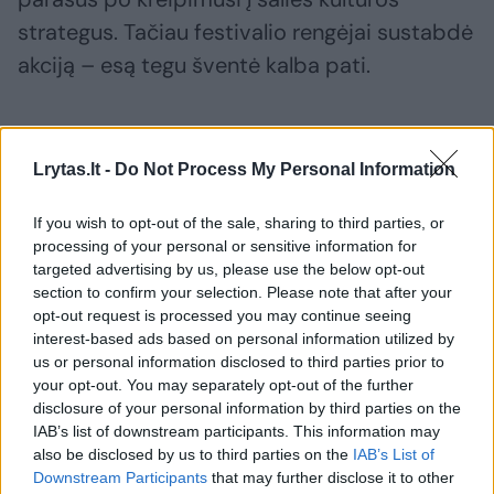
strategus. Tačiau festivalio rengėjai sustabdė
akciją – esą tegu šventė kalba pati.
Laureatų gretose – trimito virtuozas
Lrytas.lt -
Do Not Process My Personal Information
Festivalio didysis prizas už nuopelnus šalies
If you wish to opt-out of the sale, sharing to third parties, or
džiazo kultūrai šiemet atiteko trimitininkui
processing of your personal or sensitive information for
targeted advertising by us, please use the below opt-out
V.Ramoškai (nuotr.). Tai D.Pulausko grupės ir
section to confirm your selection. Please note that after your
Kauno bigbendo solistas, grojantis ir su kitais
opt-out request is processed you may continue seeing
šalies orkestrais.
interest-based ads based on personal information utilized by
us or personal information disclosed to third parties prior to
your opt-out. You may separately opt-out of the further
disclosure of your personal information by third parties on the
Birštone prasidėjo V.Ramoškos karjera. Čia jis
IAB’s list of downstream participants. This information may
debiutavo dar 1990-aisiais, kai dirbo
also be disclosed by us to third parties on the
IAB’s List of
muzikantu Trakų restorane „Nendrė“ ir džiazą
Downstream Participants
that may further disclose it to other