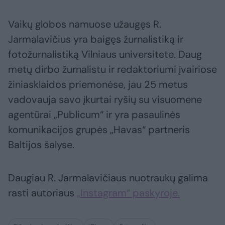
Vaikų globos namuose užaugęs R.
Jarmalavičius yra baigęs žurnalistiką ir
fotožurnalistiką Vilniaus universitete. Daug
metų dirbo žurnalistu ir redaktoriumi įvairiose
žiniasklaidos priemonėse, jau 25 metus
vadovauja savo įkurtai ryšių su visuomene
agentūrai „Publicum“ ir yra pasaulinės
komunikacijos grupės „Havas“ partneris
Baltijos šalyse.
Daugiau R. Jarmalavičiaus nuotraukų galima
rasti autoriaus
„Instagram“ paskyroje.