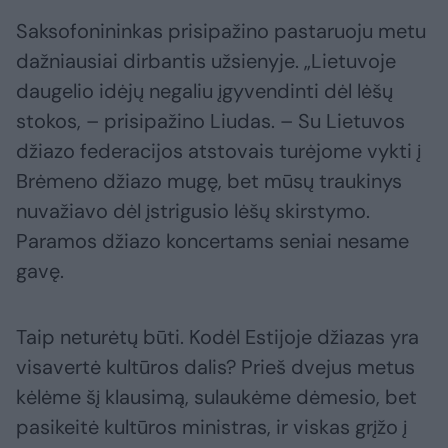
Saksofonininkas prisipažino pastaruoju metu
dažniausiai dirbantis užsienyje. „Lietuvoje
daugelio idėjų negaliu įgyvendinti dėl lėšų
stokos, – prisipažino Liudas. – Su Lietuvos
džiazo federacijos atstovais turėjome vykti į
Brėmeno džiazo mugę, bet mūsų traukinys
nuvažiavo dėl įstrigusio lėšų skirstymo.
Paramos džiazo koncertams seniai nesame
gavę.
Taip neturėtų būti. Kodėl Estijoje džiazas yra
visavertė kultūros dalis? Prieš dvejus metus
kėlėme šį klausimą, sulaukėme dėmesio, bet
pasikeitė kultūros ministras, ir viskas grįžo į