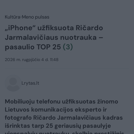
Kultūra
Meno pulsas
„iPhone“ užfiksuota Ričardo
Jarmalavičiaus nuotrauka –
pasaulio TOP 25
(3)
2026 m. rugpjūčio 4 d. 11:48
Lrytas.lt
Mobiliuoju telefonu užfiksuotas žinomo
Lietuvos komunikacijos eksperto ir
fotografo Ričardo Jarmalavičiaus kadras
išrinktas tarp 25 geriausių pasaulyje
vienspalvių nuotraukų, skelbia prestižinis