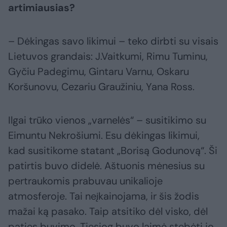
artimiausias?
– Dėkingas savo likimui – teko dirbti su visais
Lietuvos grandais: J.Vaitkumi, Rimu Tuminu,
Gyčiu Padegimu, Gintaru Varnu, Oskaru
Koršunovu, Cezariu Graužiniu, Yana Ross.
Ilgai trūko vienos „varnelės“ – susitikimo su
Eimuntu Nekrošiumi. Esu dėkingas likimui,
kad susitikome statant „Borisą Godunovą“. Ši
patirtis buvo didelė. Aštuonis mėnesius su
pertraukomis prabuvau unikalioje
atmosferoje. Tai neįkainojama, ir šis žodis
mažai ką pasako. Taip atsitiko dėl visko, dėl
paties buvimo. Tiesiog buvo laimė stebėti jo