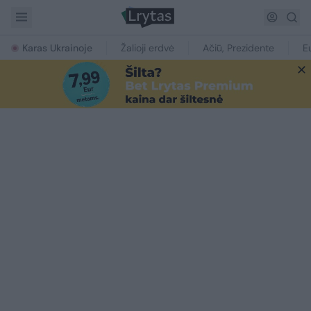
Karas Ukrainoje
Žalioji erdvė
Ačiū, Prezidente
E