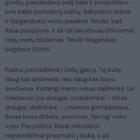
grindų, pasidėdavo peilį šalia ir prisipildavo
prie kaklo pomidorų sulčių. Sakydavo: nubėk
ir išsigandusiu veidu pasakyk Tetulei, kad
Rasa pasipjovė. Ir aš tai sakydavau įtikinamai,
trejų metų būdamas. Tetulė išsigandusi
bėgdavo žiūrėti.
Paskui persikėlėme į Gėlių gatvę. Tą butą
daug kas atsimena, nes daug kas buvo
svečiuose. Kadangi mano sesuo dailininkė, tai
rinkdavosi jos draugai, mokslininkai – tėtės
draugai, dailininkai – į mamos gimtadienius...
Butas buvo didelis, senovinis. Ten irgi visko
vyko. Pavyzdžiui, Rasai reikėdavo
nepastebimai prasmukti į lauką, o aš