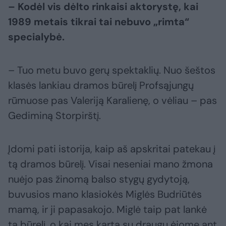
– Kodėl vis dėlto rinkaisi aktorystę, kai
1989 metais tikrai tai nebuvo „rimta“
specialybė.
– Tuo metu buvo gerų spektaklių. Nuo šeštos
klasės lankiau dramos būrelį Profsąjungų
rūmuose pas Valeriją Karalienę, o vėliau – pas
Gediminą Storpirštį.
Įdomi pati istorija, kaip aš apskritai patekau į
tą dramos būrelį. Visai neseniai mano žmona
nuėjo pas žinomą balso stygų gydytoją,
buvusios mano klasiokės Miglės Budriūtės
mamą, ir ji papasakojo. Miglė taip pat lankė
tą būrelį, o kai mes kartą su draugu ėjome ant