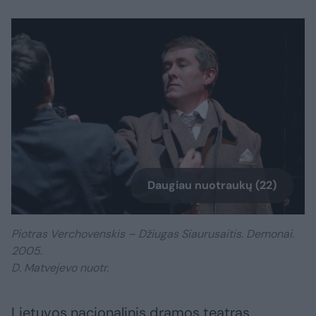
Daugiau nuotraukų (22)
Piotras Verchovenskis – Džiugas Siaurusaitis. Demonai.
2005.
D. Matvejevo nuotr.
Lietuvos nacionalinis dramos teatras