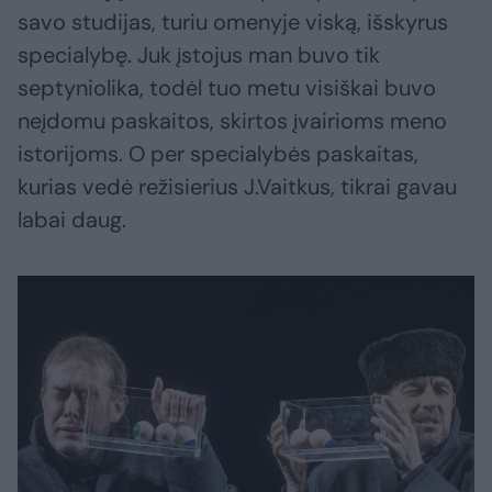
savo studijas, turiu omenyje viską, išskyrus
specialybę. Juk įstojus man buvo tik
septyniolika, todėl tuo metu visiškai buvo
neįdomu paskaitos, skirtos įvairioms meno
istorijoms. O per specialybės paskaitas,
kurias vedė režisierius J.Vaitkus, tikrai gavau
labai daug.