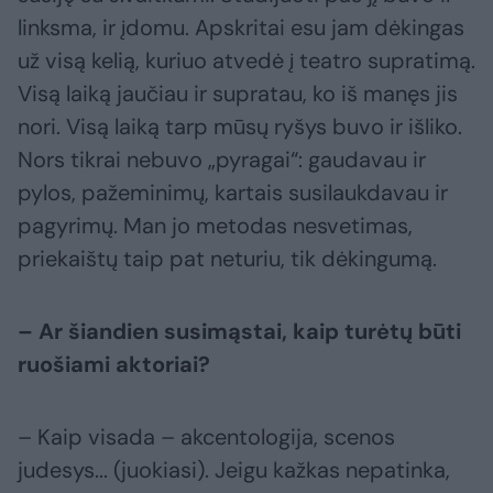
linksma, ir įdomu. Apskritai esu jam dėkingas
už visą kelią, kuriuo atvedė į teatro supratimą.
Visą laiką jaučiau ir supratau, ko iš manęs jis
nori. Visą laiką tarp mūsų ryšys buvo ir išliko.
Nors tikrai nebuvo „pyragai“: gaudavau ir
pylos, pažeminimų, kartais susilaukdavau ir
pagyrimų. Man jo metodas nesvetimas,
priekaištų taip pat neturiu, tik dėkingumą.
– Ar šiandien susimąstai, kaip turėtų būti
ruošiami aktoriai?
– Kaip visada – akcentologija, scenos
judesys... (juokiasi). Jeigu kažkas nepatinka,