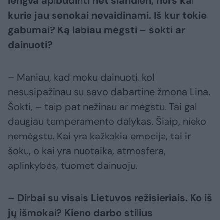
lengva apibūdinti net šiandien, nors kai
kurie jau senokai nevaidinami. Iš kur tokie
gabumai? Ką labiau mėgsti – šokti ar
dainuoti?
– Maniau, kad moku dainuoti, kol
nesusipažinau su savo dabartine žmona Lina.
Šokti, – taip pat nežinau ar mėgstu. Tai gal
daugiau temperamento dalykas. Šiaip, nieko
nemėgstu. Kai yra kažkokia emocija, tai ir
šoku, o kai yra nuotaika, atmosfera,
aplinkybės, tuomet dainuoju.
– Dirbai su visais Lietuvos režisieriais. Ko iš
jų išmokai? Kieno darbo stilius