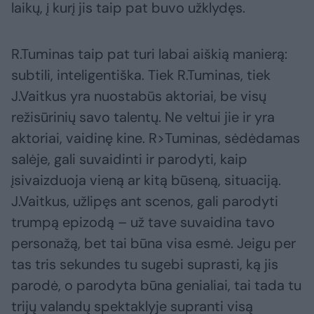
laikų, į kurį jis taip pat buvo užklydęs.
R.Tuminas taip pat turi labai aiškią manierą:
subtili, inteligentiška. Tiek R.Tuminas, tiek
J.Vaitkus yra nuostabūs aktoriai, be visų
režisūrinių savo talentų. Ne veltui jie ir yra
aktoriai, vaidinę kine. R>Tuminas, sėdėdamas
salėje, gali suvaidinti ir parodyti, kaip
įsivaizduoja vieną ar kitą būseną, situaciją.
J.Vaitkus, užlipęs ant scenos, gali parodyti
trumpą epizodą – už tave suvaidina tavo
personažą, bet tai būna visa esmė. Jeigu per
tas tris sekundes tu sugebi suprasti, ką jis
parodė, o parodyta būna genialiai, tai tada tu
trijų valandų spektaklyje supranti visą