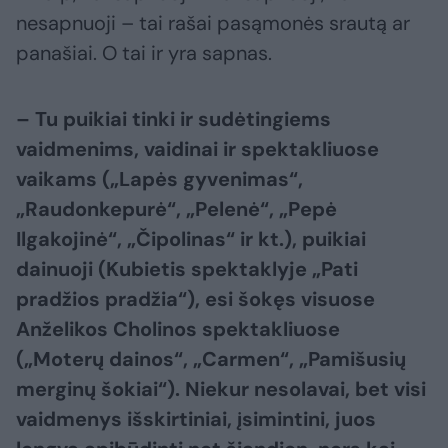
nesapnuoji – tai rašai pasąmonės srautą ar
panašiai. O tai ir yra sapnas.
– Tu puikiai tinki ir sudėtingiems
vaidmenims, vaidinai ir spektakliuose
vaikams („Lapės gyvenimas“,
„Raudonkepurė“, „Pelenė“, „Pepė
Ilgakojinė“, „Čipolinas“ ir kt.), puikiai
dainuoji (Kubietis spektaklyje „Pati
pradžios pradžia“), esi šokęs visuose
Anželikos Cholinos spektakliuose
(„Moterų dainos“, „Carmen“, „Pamišusių
merginų šokiai“). Niekur nesolavai, bet visi
vaidmenys išskirtiniai, įsimintini, juos