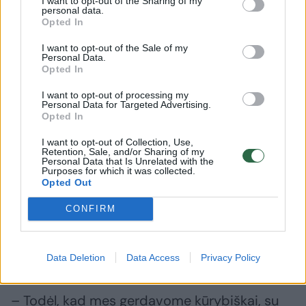
I want to opt-out of the Sharing of my
personal data.
gavau neigiamą pažymį ir neįstojau. Tada jau
Opted In
nebuvo kito kelio, tik bandyti į aktorinį.
I want to opt-out of the Sale of my
Personal Data.
Opted In
– Kokie tie studijų metai? Kas siutino, o ką
I want to opt-out of processing my
priėmei besąlygiškai?
Personal Data for Targeted Advertising.
Opted In
I want to opt-out of Collection, Use,
– Tuo metu mes visi labai daug gėrėme. Visas
Retention, Sale, and/or Sharing of my
Personal Data that Is Unrelated with the
kursas.
Purposes for which it was collected.
Opted Out
CONFIRM
– Bet gėrė ir kitose aukštosiose, o buvo
susiformavusi nuomonė, kad tik
menininkai tiek daug geria. Kodėl?
Data Deletion
Data Access
Privacy Policy
– Todėl, kad mes gerdavome kūrybiškai, su