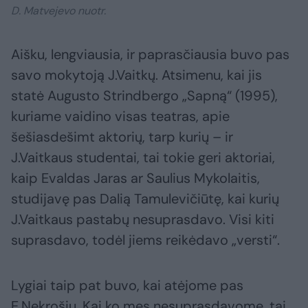
D. Matvejevo nuotr.
Aišku, lengviausia, ir paprasčiausia buvo pas
savo mokytoją J.Vaitkų. Atsimenu, kai jis
statė Augusto Strindbergo „Sapną“ (1995),
kuriame vaidino visas teatras, apie
šešiasdešimt aktorių, tarp kurių – ir
J.Vaitkaus studentai, tai tokie geri aktoriai,
kaip Evaldas Jaras ar Saulius Mykolaitis,
studijavę pas Dalią Tamulevičiūtę, kai kurių
J.Vaitkaus pastabų nesuprasdavo. Visi kiti
suprasdavo, todėl jiems reikėdavo „versti“.
Lygiai taip pat buvo, kai atėjome pas
E.Nekrošių. Kai ko mes nesuprasdavome, tai