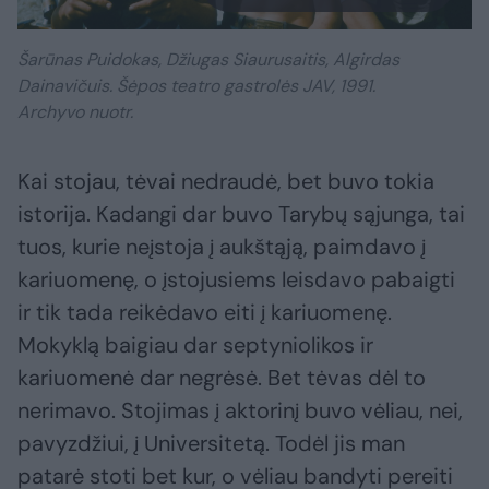
Šarūnas Puidokas, Džiugas Siaurusaitis, Algirdas
Dainavičuis. Šėpos teatro gastrolės JAV, 1991.
Archyvo nuotr.
Kai stojau, tėvai nedraudė, bet buvo tokia
istorija. Kadangi dar buvo Tarybų sąjunga, tai
tuos, kurie neįstoja į aukštąją, paimdavo į
kariuomenę, o įstojusiems leisdavo pabaigti
ir tik tada reikėdavo eiti į kariuomenę.
Mokyklą baigiau dar septyniolikos ir
kariuomenė dar negrėsė. Bet tėvas dėl to
nerimavo. Stojimas į aktorinį buvo vėliau, nei,
pavyzdžiui, į Universitetą. Todėl jis man
patarė stoti bet kur, o vėliau bandyti pereiti