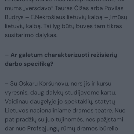
mums „versdavo“ Tauras Čižas arba Povilas
Budrys – E.Nekrošiaus lietuvių kalbą – į mūsų
lietuvių kalbą. Tai lyg būtų buvęs tam tikras
susitarimo dalykas.
– Ar galėtum charakterizuoti režisierių
darbo specifiką?
– Su Oskaru Koršunovu, nors jis ir kursu
vyresnis, daug dalykų studijavome kartu.
Vaidinau daugelyje jo spektaklių, statytų
Lietuvos nacionaliniame dramos teatre. Nuo
pat pradžių su juo tujinomės, nes pažįstami
dar nuo Profsąjungų rūmų dramos būrelio