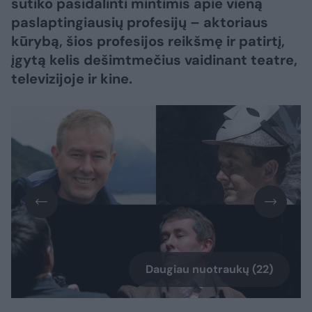
sutiko pasidalinti mintimis apie vieną
paslaptingiausių profesijų – aktoriaus
kūrybą, šios profesijos reikšmę ir patirtį,
įgytą kelis dešimtmečius vaidinant teatre,
televizijoje ir kine.
Daugiau nuotraukų (22)