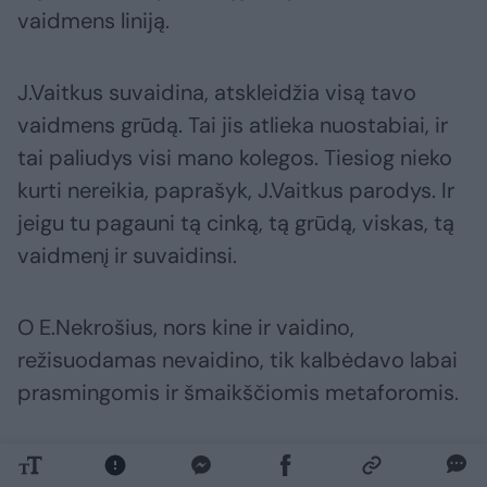
vaidmens liniją.
J.Vaitkus suvaidina, atskleidžia visą tavo
vaidmens grūdą. Tai jis atlieka nuostabiai, ir
tai paliudys visi mano kolegos. Tiesiog nieko
kurti nereikia, paprašyk, J.Vaitkus parodys. Ir
jeigu tu pagauni tą cinką, tą grūdą, viskas, tą
vaidmenį ir suvaidinsi.
O E.Nekrošius, nors kine ir vaidino,
režisuodamas nevaidino, tik kalbėdavo labai
prasmingomis ir šmaikščiomis metaforomis.
Atsimenu, kai prieš „Boriso Godunovo“