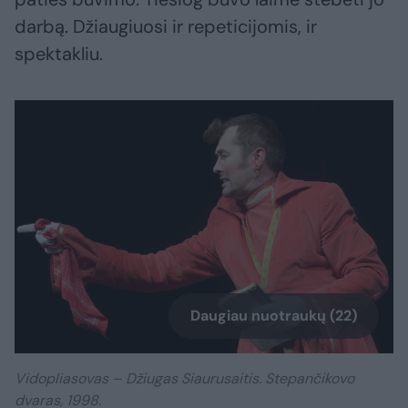
darbą. Džiaugiuosi ir repeticijomis, ir
spektakliu.
Daugiau nuotraukų (22)
Vidopliasovas – Džiugas Siaurusaitis. Stepančikovo
dvaras, 1998.