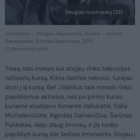
Daugiau nuotraukų (22)
Vorotinskis – Džiugas Siaurusaitis, Šuiskis – Arūnas
Sakalauskas. Borisas Godunovas, 2015.
D. Matvejevo nuotr.
Tiesa, tais metais kai stojau, rinko televizijos
režisierių kursą. Kitos išeities nebuvo, turėjau
stoti į šį kursą. Bet J.Vaitkus tais metais rinko
papildomus aktorius, nes po pirmo kurso,
kuriame studijavo Rimantė Valiukaitė, Dalia
Michelevičiūtė, Algirdas Dainavičius, Šarūnas
Puidokas, išėjo daug žmonių, ir jis turėjo
papildyti kursą dar šešiais žmonėmis. Stojau į