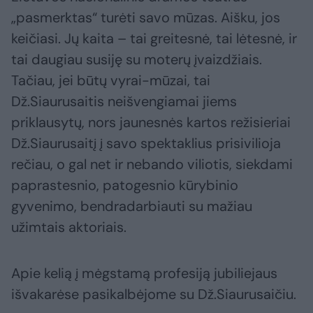
„pasmerktas“ turėti savo mūzas. Aišku, jos
keičiasi. Jų kaita – tai greitesnė, tai lėtesnė, ir
tai daugiau susiję su moterų įvaizdžiais.
Tačiau, jei būtų vyrai-mūzai, tai
Dž.Siaurusaitis neišvengiamai jiems
priklausytų, nors jaunesnės kartos režisieriai
Dž.Siaurusaitį į savo spektaklius prisivilioja
rečiau, o gal net ir nebando viliotis, siekdami
paprastesnio, patogesnio kūrybinio
gyvenimo, bendradarbiauti su mažiau
užimtais aktoriais.
Apie kelią į mėgstamą profesiją jubiliejaus
išvakarėse pasikalbėjome su Dž.Siaurusaičiu.