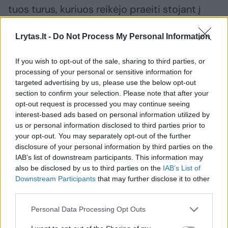
tuos turus, kuriuos reikėjo praeiti stojant į
aktorinį. Buvo tokia tvarka, kad iki trečio turo
Lrytas.lt -
Do Not Process My Personal Information
nereikėjo net dokumentų priduoti.
If you wish to opt-out of the sale, sharing to third parties, or
Aišku, stojau ten, kur lengviausia. Tuo laiku
processing of your personal or sensitive information for
targeted advertising by us, please use the below opt-out
buvo dar kvotos, kai priimama vaikinų ir
section to confirm your selection. Please note that after your
merginų po lygiai, po penkiasdešimt
opt-out request is processed you may continue seeing
interest-based ads based on personal information utilized by
procentų. Pagal situaciją, lengviausia buvo
us or personal information disclosed to third parties prior to
įstoti į bibliotekininkystę, nes ten situacija
your opt-out. You may separately opt-out of the further
disclosure of your personal information by third parties on the
apytikriai tokia: stoja dvidešimt merginų, o
IAB’s list of downstream participants. This information may
vaikinų – trys. Jeigu negauni dvejeto,
also be disclosed by us to third parties on the
IAB’s List of
automatiškai patenki. Porą
Downstream Participants
that may further disclose it to other
third parties.
bibliotekininkystės egzaminų išlaikiau, o
rašant lietuvių rašinį, nesupratau temos ir
Personal Data Processing Opt Outs
prirašiau nesąmonių, plius klaidų pridariau,