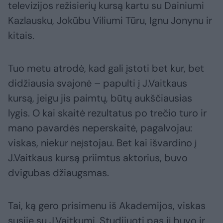
televizijos režisierių kursą kartu su Dainiumi
Kazlausku, Jokūbu Viliumi Tūru, Ignu Jonynu ir
kitais.
Tuo metu atrodė, kad gali įstoti bet kur, bet
didžiausia svajonė – papulti į J.Vaitkaus
kursą, jeigu jis paimtų, būtų aukščiausias
lygis. O kai skaitė rezultatus po trečio turo ir
mano pavardės neperskaitė, pagalvojau:
viskas, niekur neįstojau. Bet kai išvardino į
J.Vaitkaus kursą priimtus aktorius, buvo
dvigubas džiaugsmas.
Tai, ką gero prisimenu iš Akademijos, viskas
susiję su J.Vaitkumi. Studijuoti pas jį buvo ir