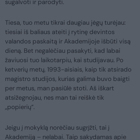
sugalvoti ir parodyti.
Tiesa, tuo metu tikrai daugiau jėgų turėjau:
tiesiai iš baliaus ateiti į rytinę devintos
valandos paskaitą ir Akademijoje išbūti visą
dieną. Bet negalėčiau pasakyti, kad labai
žaviuosi tuo laikotarpiu, kai studijavau. Po
ketverių metų, 1993-aisiais, kaip tik atsirado
magistro studijos, kurias galima buvo baigti
per metus, man pasiūlė stoti. Aš iškart
atsižegnojau, nes man tai reiškė tik
„popierių“.
Jeigu į mokyklą norėčiau sugrįžti, tai į
Akademiją – nelabai. Taip sakydamas apie