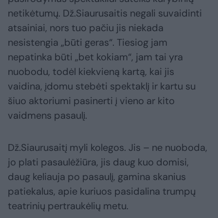
netikėtumų. Dž.Siaurusaitis negali suvaidinti
atsainiai, nors tuo pačiu jis niekada
nesistengia „būti geras“. Tiesiog jam
nepatinka būti „bet kokiam“, jam tai yra
nuobodu, todėl kiekvieną kartą, kai jis
vaidina, įdomu stebėti spektaklį ir kartu su
šiuo aktoriumi pasinerti į vieno ar kito
vaidmens pasaulį.
Dž.Siaurusaitį myli kolegos. Jis – ne nuoboda,
jo plati pasaulėžiūra, jis daug kuo domisi,
daug keliauja po pasaulį, gamina skanius
patiekalus, apie kuriuos pasidalina trumpų
teatrinių pertraukėlių metu.