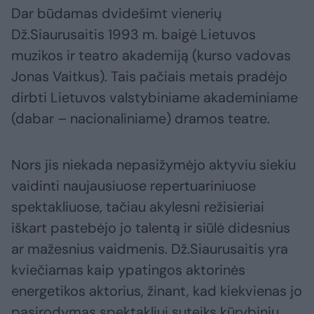
Dar būdamas dvidešimt vienerių
Dž.Siaurusaitis 1993 m. baigė Lietuvos
muzikos ir teatro akademiją (kurso vadovas
Jonas Vaitkus). Tais pačiais metais pradėjo
dirbti Lietuvos valstybiniame akademiniame
(dabar – nacionaliniame) dramos teatre.
Nors jis niekada nepasižymėjo aktyviu siekiu
vaidinti naujausiuose repertuariniuose
spektakliuose, tačiau akylesni režisieriai
iškart pastebėjo jo talentą ir siūlė didesnius
ar mažesnius vaidmenis. Dž.Siaurusaitis yra
kviečiamas kaip ypatingos aktorinės
energetikos aktorius, žinant, kad kiekvienas jo
pasirodymas spektakliui suteiks kūrybinių