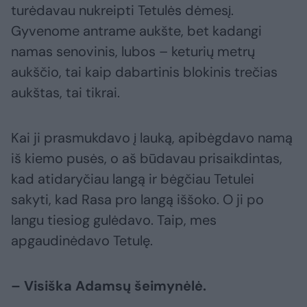
turėdavau nukreipti Tetulės dėmesį.
Gyvenome antrame aukšte, bet kadangi
namas senovinis, lubos – keturių metrų
aukščio, tai kaip dabartinis blokinis trečias
aukštas, tai tikrai.
Kai ji prasmukdavo į lauką, apibėgdavo namą
iš kiemo pusės, o aš būdavau prisaikdintas,
kad atidaryčiau langą ir bėgčiau Tetulei
sakyti, kad Rasa pro langą iššoko. O ji po
langu tiesiog gulėdavo. Taip, mes
apgaudinėdavo Tetulę.
– Visiška Adamsų šeimynėlė.