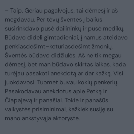
– Taip. Geriau pagalvojus, tai dėmesį ir aš
mėgdavau. Per tėvų šventes į balius
susirinkdavo pusė dailininkų ir pusė medikų.
Būdavo dideli gimtadieniai, į namus ateidavo
penkiasdešimt–keturiasdešimt žmonių.
Šventės būdavo didžiulės. Aš ne tik mėgau
dėmesį, bet man būdavo skirtas laikas, kada
turėjau pasakoti anekdotą ar dar kažką. Visi
juokdavosi. Tuomet buvau kokių penkerių.
Pasakodavau anekdotus apie Petką ir
Čiapajevą ir panašiai. Tokie ir panašūs
vaikystės prisiminimai, kažkiek susiję su
mano ankstyvąja aktoryste.