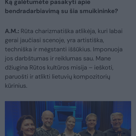
Ką galėtumėte pasakyti apie
bendradarbiavimą su šia smuikininke?
A.M.:
Rūta charizmatiška atlikėja, kuri labai
gerai jaučiasi scenoje, yra artistiška,
techniška ir mėgstanti iššūkius. Imponuoja
jos darbštumas ir reiklumas sau. Mane
džiugina Rūtos kultūros misija – ieškoti,
paruošti ir atlikti lietuvių kompozitorių
kūrinius.