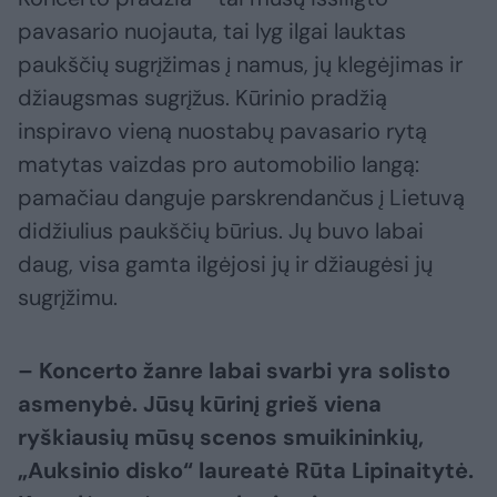
pavasario nuojauta, tai lyg ilgai lauktas
paukščių sugrįžimas į namus, jų klegėjimas ir
džiaugsmas sugrįžus. Kūrinio pradžią
inspiravo vieną nuostabų pavasario rytą
matytas vaizdas pro automobilio langą:
pamačiau danguje parskrendančus į Lietuvą
didžiulius paukščių būrius. Jų buvo labai
daug, visa gamta ilgėjosi jų ir džiaugėsi jų
sugrįžimu.
– Koncerto žanre labai svarbi yra solisto
asmenybė. Jūsų kūrinį grieš viena
ryškiausių mūsų scenos smuikininkių,
„Auksinio disko“ laureatė Rūta Lipinaitytė.