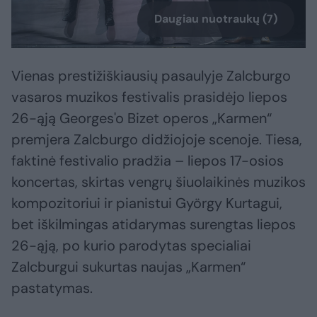
Daugiau nuotraukų (7)
Vienas prestižiškiausių pasaulyje Zalcburgo
vasaros muzikos festivalis prasidėjo liepos
26-ąją Georges'o Bizet operos „Karmen“
premjera Zalcburgo didžiojoje scenoje. Tiesa,
faktinė festivalio pradžia – liepos 17-osios
koncertas, skirtas vengrų šiuolaikinės muzikos
kompozitoriui ir pianistui György Kurtagui,
bet iškilmingas atidarymas surengtas liepos
26-ąją, po kurio parodytas specialiai
Zalcburgui sukurtas naujas „Karmen“
pastatymas.