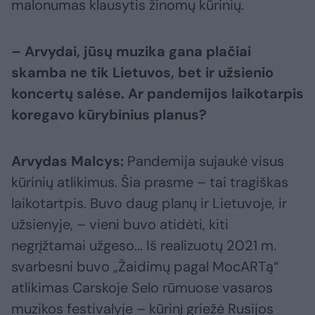
malonumas klausytis žinomų kūrinių.
– Arvydai, jūsų muzika gana plačiai
skamba ne tik Lietuvos, bet ir užsienio
koncertų salėse. Ar pandemijos laikotarpis
koregavo kūrybinius planus?
Arvydas Malcys:
Pandemija sujaukė visus
kūrinių atlikimus. Šia prasme – tai tragiškas
laikotartpis. Buvo daug planų ir Lietuvoje, ir
užsienyje, – vieni buvo atidėti, kiti
negrįžtamai užgeso... Iš realizuotų 2021 m.
svarbesni buvo „Žaidimų pagal MocARTą“
atlikimas Carskoje Selo rūmuose vasaros
muzikos festivalyje – kūrinį griežė Rusijos