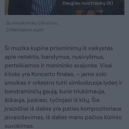
Daugiau nuotraukų (6)
Su smuikininku S.Krylovu.
D.Matvejevo nuotr.
Ši muzika kupina prisiminimų iš vaikystės
apie netektis, bandymus, nusivylimus,
perteikiamos ir menininko svajonės. Visai
kitoks yra Koncerto finalas, – jame solo
smuikas ir orkestro tutti simbolizuoja lyderį ir
bendraminčių gaują, kurie triukšmauja,
šūkauja, juokiasi, tyčiojasi iš kitų. Šie
įvaizdžiai iš dalies yra paties kompozitoriaus
įsivaizdavimas, iš dalies mano pačios kūrinio
suvokimas.