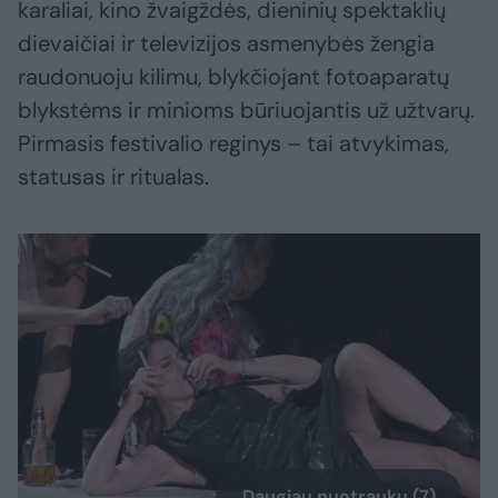
karaliai, kino žvaigždės, dieninių spektaklių
dievaičiai ir televizijos asmenybės žengia
raudonuoju kilimu, blykčiojant fotoaparatų
blykstėms ir minioms būriuojantis už užtvarų.
Pirmasis festivalio reginys – tai atvykimas,
statusas ir ritualas.
Daugiau nuotraukų (7)