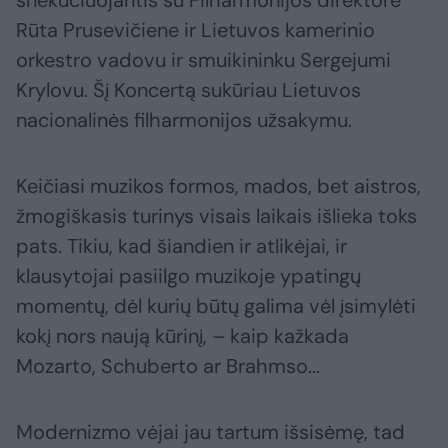
šnekučiuojantis su Filharmonijos direktore
Rūta Prusevičiene ir Lietuvos kamerinio
orkestro vadovu ir smuikininku Sergejumi
Krylovu. Šį Koncertą sukūriau Lietuvos
nacionalinės filharmonijos užsakymu.
Keičiasi muzikos formos, mados, bet aistros,
žmogiškasis turinys visais laikais išlieka toks
pats. Tikiu, kad šiandien ir atlikėjai, ir
klausytojai pasiilgo muzikoje ypatingų
momentų, dėl kurių būtų galima vėl įsimylėti
kokį nors naują kūrinį, – kaip kažkada
Mozarto, Schuberto ar Brahmso...
Modernizmo vėjai jau tartum išsisėmę, tad