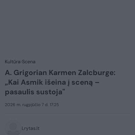
Kultūra
Scena
A. Grigorian Karmen Zalcburge:
„Kai Asmik išeina į sceną –
pasaulis sustoja"
2026 m. rugpjūčio 7 d. 17:25
Lrytas.lt