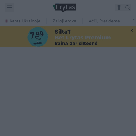
Karas Ukrainoje
Žalioji erdvė
Ačiū, Prezidente
E