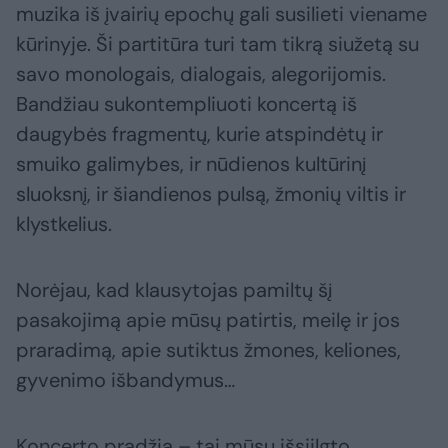
muzika iš įvairių epochų gali susilieti viename
kūrinyje. Ši partitūra turi tam tikrą siužetą su
savo monologais, dialogais, alegorijomis.
Bandžiau sukontempliuoti koncertą iš
daugybės fragmentų, kurie atspindėtų ir
smuiko galimybes, ir nūdienos kultūrinį
sluoksnį, ir šiandienos pulsą, žmonių viltis ir
klystkelius.
Norėjau, kad klausytojas pamiltų šį
pasakojimą apie mūsų patirtis, meilę ir jos
praradimą, apie sutiktus žmones, keliones,
gyvenimo išbandymus…
Koncerto pradžia – tai mūsų išsiilgto