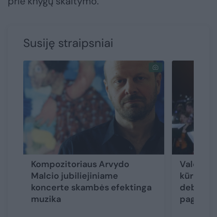
prie knygų skaitymo.
Susiję straipsniai
Kompozitoriaus Arvydo
Valdovų
Malcio jubiliejiniame
kūrėjų a
koncerte skambės efektinga
debiutas:
muzika
pagerbti