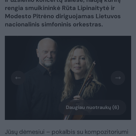
rengia smuikininkė Rūta Lipinaitytė ir
Modesto Pitrėno diriguojamas Lietuvos
nacionalinis simfoninis orkestras.
Daugiau nuotraukų (6)
Jūsų dėmesiui – pokalbis su kompozitoriumi