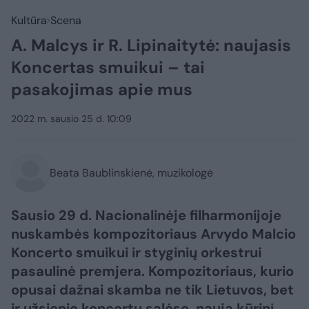
Kultūra
Scena
A. Malcys ir R. Lipinaitytė: naujasis
Koncertas smuikui – tai
pasakojimas apie mus
2022 m. sausio 25 d. 10:09
Beata Baublinskienė, muzikologė
Sausio 29 d. Nacionalinėje filharmonijoje
nuskambės kompozitoriaus Arvydo Malcio
Koncerto smuikui ir styginių orkestrui
pasaulinė premjera. Kompozitoriaus, kurio
opusai dažnai skamba ne tik Lietuvos, bet
ir užsienio koncertų salėse, naują kūrinį