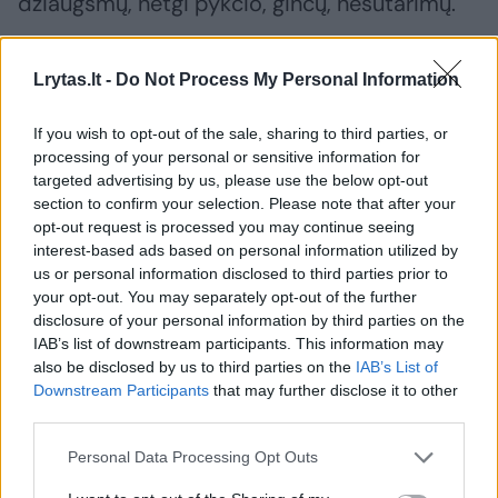
džiaugsmų, netgi pykčio, ginčų, nesutarimų.
Kaip ir su kitu žmogumi – reikia rasti teisingą
Lrytas.lt -
Do Not Process My Personal Information
raktą tiek į kito žmogaus, tiek į kūrinio širdį.
If you wish to opt-out of the sale, sharing to third parties, or
Kai jis randamas, sužydėjusi draugystė
processing of your personal or sensitive information for
atneša be galo daug malonių akimirkų, šildo
targeted advertising by us, please use the below opt-out
section to confirm your selection. Please note that after your
širdį ir įkvepia.
opt-out request is processed you may continue seeing
interest-based ads based on personal information utilized by
us or personal information disclosed to third parties prior to
– Rūta, kuo Jus apskritai žavi šiuolaikinė
your opt-out. You may separately opt-out of the further
muzika ir lietuvių autorių kūryba?
disclosure of your personal information by third parties on the
IAB’s list of downstream participants. This information may
also be disclosed by us to third parties on the
IAB’s List of
R.L.:
Išties daug groju Lietuvos kompozitorių
Downstream Participants
that may further disclose it to other
third parties.
kūrinių. Kodėl? Iš dalies tai – patriotizmas.
Visais laikais naujų kūrinių pirmieji atlikėjai
Personal Data Processing Opt Outs
dažniausiai būdavo kompozitoriaus