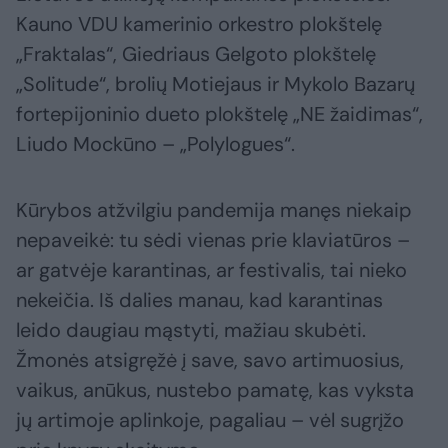
Kauno VDU kamerinio orkestro plokštelę
„Fraktalas“, Giedriaus Gelgoto plokštelę
„Solitude“, brolių Motiejaus ir Mykolo Bazarų
fortepijoninio dueto plokštelę „NE žaidimas“,
Liudo Mockūno – „Polylogues“.
Kūrybos atžvilgiu pandemija manęs niekaip
nepaveikė: tu sėdi vienas prie klaviatūros –
ar gatvėje karantinas, ar festivalis, tai nieko
nekeičia. Iš dalies manau, kad karantinas
leido daugiau mąstyti, mažiau skubėti.
Žmonės atsigręžė į save, savo artimuosius,
vaikus, anūkus, nustebo pamatę, kas vyksta
jų artimoje aplinkoje, pagaliau – vėl sugrįžo