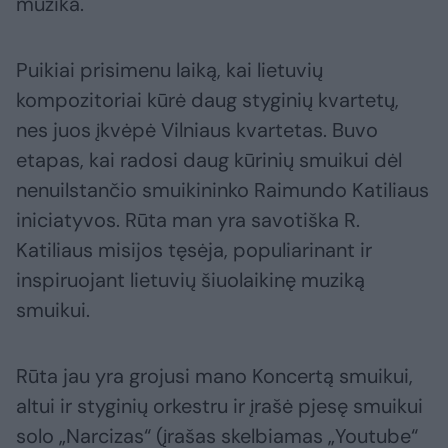
muzika.
Puikiai prisimenu laiką, kai lietuvių
kompozitoriai kūrė daug styginių kvartetų,
nes juos įkvėpė Vilniaus kvartetas. Buvo
etapas, kai radosi daug kūrinių smuikui dėl
nenuilstančio smuikininko Raimundo Katiliaus
iniciatyvos. Rūta man yra savotiška R.
Katiliaus misijos tęsėja, populiarinant ir
inspiruojant lietuvių šiuolaikinę muziką
smuikui.
Rūta jau yra grojusi mano Koncertą smuikui,
altui ir styginių orkestru ir įrašė pjesę smuikui
solo „Narcizas“ (įrašas skelbiamas „Youtube“