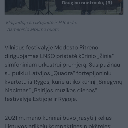
Daugiau nuotraukų (6)
Klaipėdoje su I.Rupaite ir H.Rohde.
Asmeninio albumo nuotr.
Vilniaus festivalyje Modesto Pitrėno
diriguojamas LNSO pristatė kūrinio „Žinia“
simfoniniam orkestrui premjerą. Susipažinau
su puikiu Latvijos „Quadra“ fortepijoniniu
kvartetu iš Rygos, kurie atliko kūrinį „Sniegynų
hiacintas“ „Baltijos muzikos dienos“
festivalyje Estijoje ir Rygoje.
2021 m. mano kūriniai buvo įrašyti į kelias
Lietuvos atlikėjų kompaktines plokšteles: