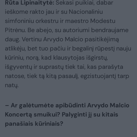
Rūta Lipinaitytė:
Sekasi puikiai, dabar
ieškome rakto jau ir su Nacionaliniu
simfoniniu orkestru ir maestro Modestu
Pitrėnu. Be abejo, su autoriumi bendraujame
daug. Vertinu Arvydo Malcio pasitikėjimą
atlikėju, bet tuo pačiu ir begalinį rūpestį nauju
kūriniu, norą, kad klausytojas išgirstų,
išgyventų ir suprastų tiek tai, kas parašyta
natose, tiek tą kitą pasaulį, egzistuojantį tarp
natų.
– Ar galėtumėte apibūdinti Arvydo Malcio
Koncertą smuikui? Palyginti jį su kitais
panašiais kūriniais?