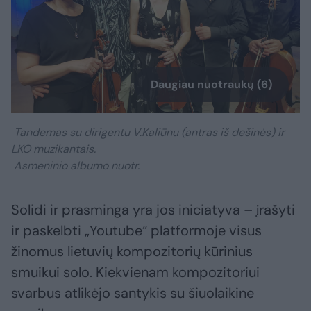
Daugiau nuotraukų (6)
Tandemas su dirigentu V.Kaliūnu (antras iš dešinės) ir
LKO muzikantais.
Asmeninio albumo nuotr.
Solidi ir prasminga yra jos iniciatyva – įrašyti
ir paskelbti „Youtube“ platformoje visus
žinomus lietuvių kompozitorių kūrinius
smuikui solo. Kiekvienam kompozitoriui
svarbus atlikėjo santykis su šiuolaikine