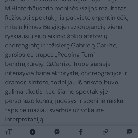
M.Hinterhäuserio meninės vizijos rezultatas.
Režisuoti spektaklį jis pakvietė argentiniečių
ir italų kilmės Belgijoje reziduojančią vieną
ryškiausių šiuolaikinio šokio atstovių
choreografę ir režisierę Gabrielą Carrizo,
garsiosios trupės „Peeping Tom“
bendraįkūrėję. G.Carrizo trupė garsėja
intensyvia fizine aktoryste, choreografijos ir
dramos sinteze, todėl jau iš anksto buvo
galima tikėtis, kad šiame spektaklyje
personažo kūnas, judesys ir sceninė raiška
taps ne mažiau svarbūs už vokalinę
interpretaciją.