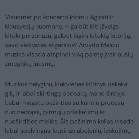
Visuomet po koncerto įdomu išgirsti ir
klausytojų nuomonę, – galbūt kiti įžvelgs
kitokį personažą, galbūt išgirs kitokią istoriją,
savo vaikystės atgarsius? Arvydo Malcio
muzika visada atspindi visą paletę įvairiausių
žmogiškų jausmų.
Muzikos nelyginu, kiekvienas kūrinys palieka
gilų ir labai skirtingą pėdsaką mano širdyje.
Labai mėgstu pažinties su kūriniu procesą –
nuo nedrąsių pirmųjų prisilietimų iki
nuoširdžios meilės. Šis pažinimo kelias visada
labai spalvingas: kupinas abejonių, ieškojimų,