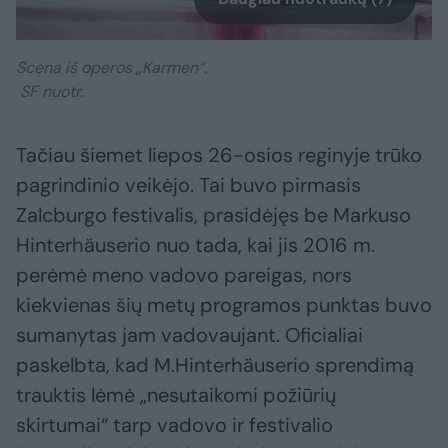
Scena iš operos „Karmen“.
SF nuotr.
Tačiau šiemet liepos 26-osios reginyje trūko
pagrindinio veikėjo. Tai buvo pirmasis
Zalcburgo festivalis, prasidėjęs be Markuso
Hinterhäuserio nuo tada, kai jis 2016 m.
perėmė meno vadovo pareigas, nors
kiekvienas šių metų programos punktas buvo
sumanytas jam vadovaujant. Oficialiai
paskelbta, kad M.Hinterhäuserio sprendimą
trauktis lėmė „nesutaikomi požiūrių
skirtumai“ tarp vadovo ir festivalio