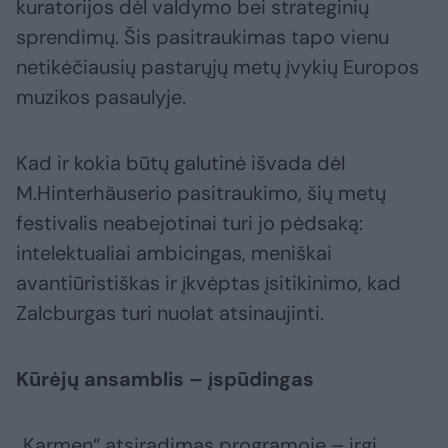
kuratorijos dėl valdymo bei strateginių
sprendimų. Šis pasitraukimas tapo vienu
netikėčiausių pastarųjų metų įvykių Europos
muzikos pasaulyje.
Kad ir kokia būtų galutinė išvada dėl
M.Hinterhäuserio pasitraukimo, šių metų
festivalis neabejotinai turi jo pėdsaką:
intelektualiai ambicingas, meniškai
avantiūristiškas ir įkvėptas įsitikinimo, kad
Zalcburgas turi nuolat atsinaujinti.
Kūrėjų ansamblis – įspūdingas
„Karmen“ atsiradimas programoje – irgi