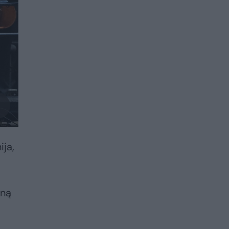
ija,
eną