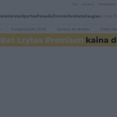
Orai
Lrytas.tv
Horoskopai
iena
Verslas
Sportas
Pasaulis
Žmonės
Sveikata
Daugiau
Lrytas 
e
Europos burės 2026
Gyvenu, ne skrolinu
Darbo ske