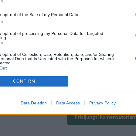
In
festivalis tęsis iki birželio 21-osios ir pakvies pu
o opt-out of the Sale of my Personal Data.
e filharmonijoje.
In
to opt-out of processing my Personal Data for Targeted
ing.
Krzysztofas Pendereckis
Rodyti daugiau žymių
In
o opt-out of Collection, Use, Retention, Sale, and/or Sharing
ersonal Data that Is Unrelated with the Purposes for which it
lected.
Out
CONFIRM
uoti vartotojai. Prisijunkite prie registruotų vartotojų
omentaruose!
Data Deletion
Data Access
Privacy Policy
Prisijungti komentatoria