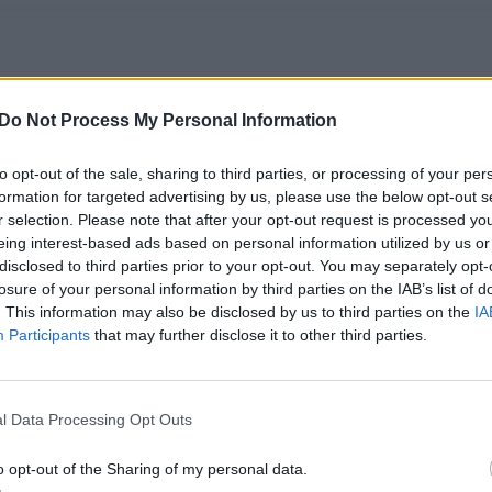
Do Not Process My Personal Information
to opt-out of the sale, sharing to third parties, or processing of your per
formation for targeted advertising by us, please use the below opt-out s
r selection. Please note that after your opt-out request is processed y
eing interest-based ads based on personal information utilized by us or
Vilniaus festivalio
Dirigento Roberto
disclosed to third parties prior to your opt-out. You may separately opt-
rengėja Rūta
Šerveniko
į
losure of your personal information by third parties on the IAB’s list of
Prusevičienė tiki:
muzikinės
. This information may also be disclosed by us to third parties on the
IA
Participants
that may further disclose it to other third parties.
renginių jūroje
bičiulystės
įmanoma
nepaskęsti
k
l Data Processing Opt Outs
o opt-out of the Sharing of my personal data.