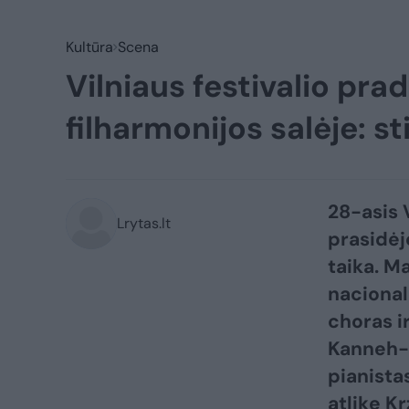
Kultūra
Scena
Vilniaus festivalio pra
filharmonijos salėje: st
28-asis V
Lrytas.lt
prasidėj
taika. M
nacional
choras i
Kanneh-
pianista
atlikę K