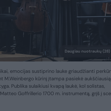
Daugiau nuotraukų (28)
i, emocijas sustiprino lauke griaudžianti perkūn
t M.Weinbergo kūrinį įtampa pasiekė aukščiausią
tyga. Publika sulaikiusi kvapą laukė, kol solistas,
Matteo Goffrillerio 1700 m. instrumentą, grįš į sc