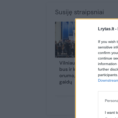
Susiję straipsniai
Lrytas.lt -
If you wish 
sensitive in
confirm you
continue se
Vilniaus festivalyje
information 
bus ir karališko
further disc
orumo, ir vilties
participants
Downstream 
gaidų
Persona
I want t