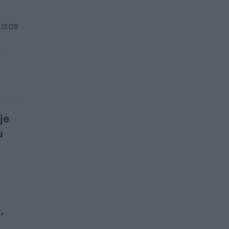
 13:08
s
je
u
,
o