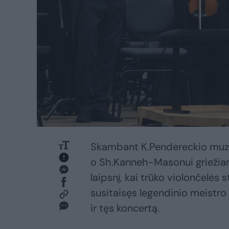
Skambant K.Pendereckio muzika
o Sh.Kanneh-Masonui griežian
laipsnį, kai trūko violončelės s
susitaisęs legendinio meistro 
ir tęs koncertą.