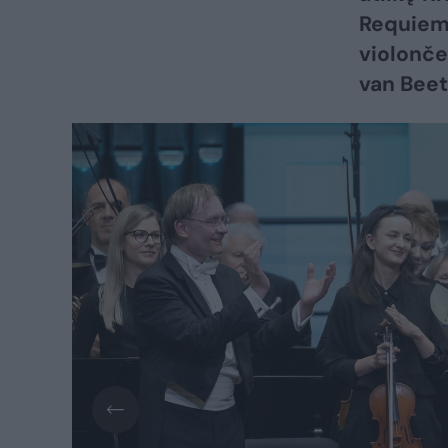
Requiem
violonče
van Beet