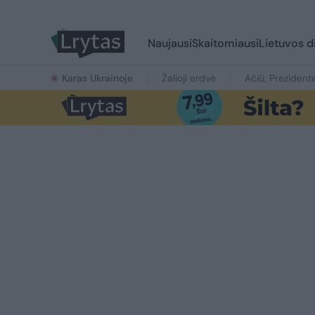
Naujausi
Skaitomiausi
Lietuvos d
Karas Ukrainoje
Žalioji erdvė
Ačiū, Prezident