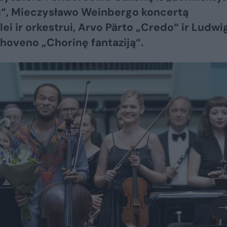
“, Mieczysławo Weinbergo koncertą
lei ir orkestrui, Arvo Pärto „Credo“ ir Ludwi
hoveno „Chorinę fantaziją“.