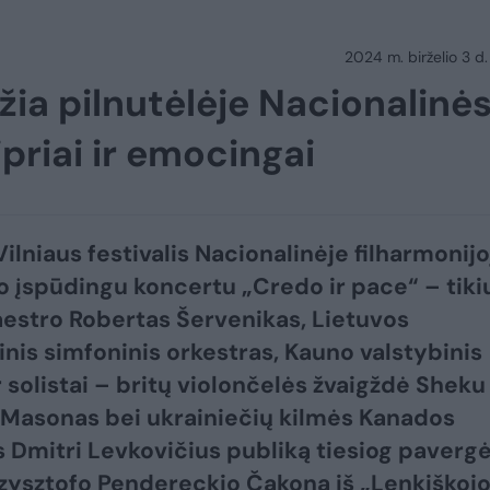
2024 m. birželio 3 d.
džia pilnutėlėje Nacionalinė
ipriai ir emocingai
ilniaus festivalis Nacionalinėje filharmonijo
o įspūdingu koncertu „Credo ir pace“ – tiki
aestro Robertas Šervenikas, Lietuvos
inis simfoninis orkestras, Kauno valstybinis
r solistai – britų violončelės žvaigždė Sheku
Masonas bei ukrainiečių kilmės Kanados
s Dmitri Levkovičius publiką tiesiog pavergė
rzysztofo Pendereckio Čakoną iš „Lenkiškoj