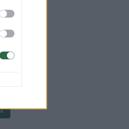
bliką
ms