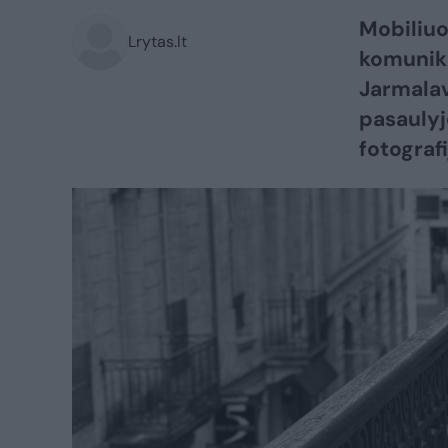
Mobiliuo
Lrytas.lt
komunika
Jarmalav
pasaulyj
fotograf