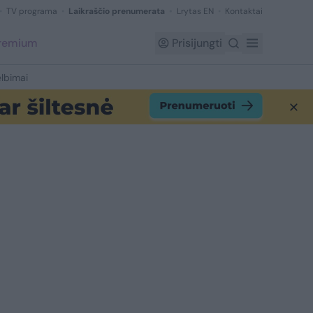
TV programa
Laikraščio prenumerata
Lrytas EN
Kontaktai
Premium
Prisijungti
lbimai