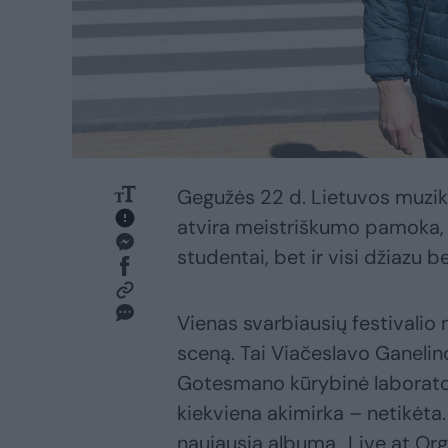
Gegužės 22 d. Lietuvos muzik
atvira meistriškumo pamoka, į
studentai, bet ir visi džiazu
Vienas svarbiausių festivalio 
sceną. Tai Viačeslavo Ganelin
Gotesmano kūrybinė laboratori
kiekviena akimirka – netikėta.
naujausią albumą „Live at Org