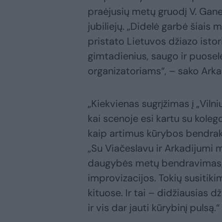
praėjusių metų gruodį V. Gane
jubiliejų. „Didelė garbė šiais m
pristato Lietuvos džiazo istor
gimtadienius, saugo ir puoselė
organizatoriams“, – sako Ark
„Kiekvienas sugrįžimas į „Vil
kai scenoje esi kartu su kolego
kaip artimus kūrybos bendrake
„Su Viačeslavu ir Arkadijumi 
daugybės metų bendravimas, b
improvizacijos. Tokių susitik
kituose. Ir tai – didžiausias 
ir vis dar jauti kūrybinį pulsą.“