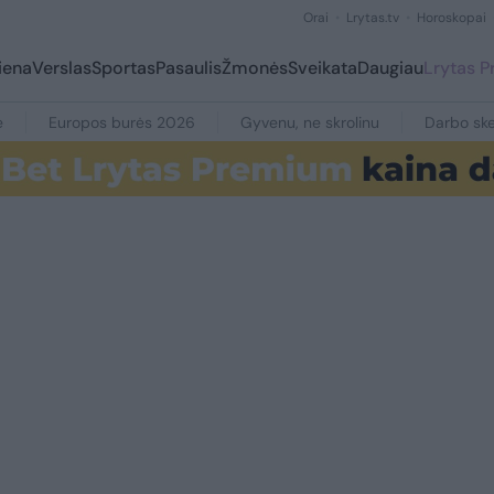
Orai
Lrytas.tv
Horoskopai
iena
Verslas
Sportas
Pasaulis
Žmonės
Sveikata
Daugiau
Lrytas 
e
Europos burės 2026
Gyvenu, ne skrolinu
Darbo ske