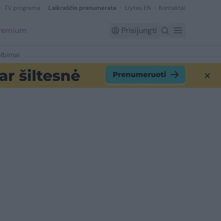
TV programa
Laikraščio prenumerata
Lrytas EN
Kontaktai
Premium
Prisijungti
lbimai