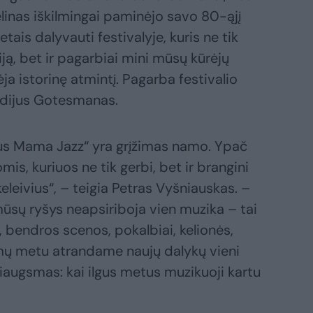
linas iškilmingai paminėjo savo 80-ąjį
etais dalyvauti festivalyje, kuris ne tik
iją, bet ir pagarbiai mini mūsų kūrėjų
ja istorinę atmintį. Pagarba festivalio
adijus Gotesmanas.
nius Mama Jazz“ yra grįžimas namo. Ypač
mis, kuriuos ne tik gerbi, bet ir brangini
leivius“, – teigia Petras Vyšniauskas. –
mūsų ryšys neapsiriboja vien muzika – tai
endros scenos, pokalbiai, kelionės,
imų metu atrandame naujų dalykų vieni
džiaugsmas: kai ilgus metus muzikuoji kartu