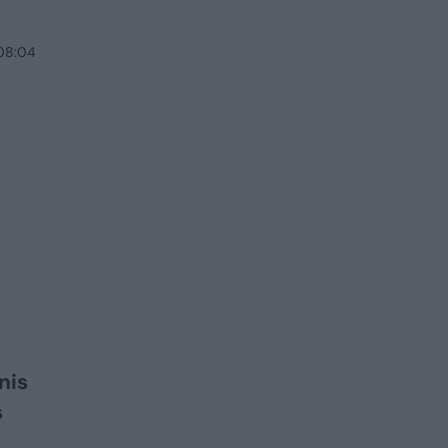
 08:04
nis
s