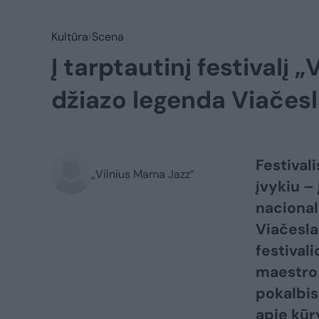
Kultūra
Scena
Į tarptautinį festivalį
džiazo legenda Viačes
Festival
„Vilnius Mama Jazz“
įvykiu –
nacional
Viačesla
festival
maestro 
pokalbis
apie kūr