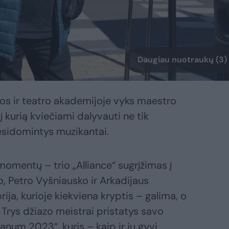
Daugiau nuotraukų (3)
os ir teatro akademijoje vyks maestro
 kurią kviečiami dalyvauti ne tik
 besidomintys muzikantai.
momentų – trio „Alliance“ sugrįžimas į
o, Petro Vyšniausko ir Arkadijaus
ja, kurioje kiekviena kryptis – galima, o
 Trys džiazo meistrai pristatys savo
anum 2023“, kuris – kaip ir jų gyvi