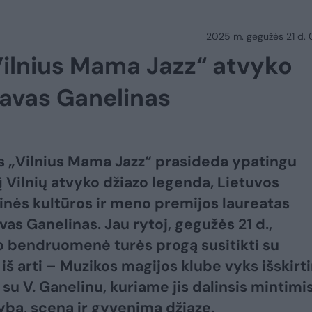
2025 m. gegužės 21 d.
 „Vilnius Mama Jazz“ atvyko
lavas Ganelinas
is „Vilnius Mama Jazz“ prasideda ypatingu
 į Vilnių atvyko džiazo legenda, Lietuvos
inės kultūros ir meno premijos laureatas
vas Ganelinas. Jau rytoj, gegužės 21 d.,
io bendruomenė turės progą susitikti su
iš arti – Muzikos magijos klube vyks išskirti
 su V. Ganelinu, kuriame jis dalinsis mintimi
ybą, sceną ir gyvenimą džiaze.