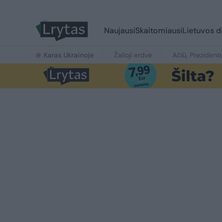
Naujausi
Skaitomiausi
Lietuvos d
Karas Ukrainoje
Žalioji erdvė
Ačiū, Prezident