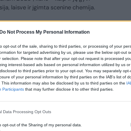
ja, laisve ir įgimta scenine chemija.
 Vyšniauskas – viena ryškiausių Lietuvos
Do Not Process My Personal Information
ios saksofono mokyklos pradininkas ir
 paletėje susipina džiazo improvizacijos
to opt-out of the sale, sharing to third parties, or processing of your per
izika ir folkloro įtakos, suteikiančios jo
formation for targeted advertising by us, please use the below opt-out s
r selection. Please note that after your opt-out request is processed y
eing interest-based ads based on personal information utilized by us or
disclosed to third parties prior to your opt-out. You may separately opt-
losure of your personal information by third parties on the IAB’s list of
 Arkadijus Gotesmanas pasižymi bruožais,
. This information may also be disclosed by us to third parties on the
IA
iazo rėmus – jis yra tikras scenos
Participants
that may further disclose it to other third parties.
teatru, poezija ir vizualiaisiais menais.
l Data Processing Opt Outs
 prisiminimais apie festivalių pradžią ir
o opt-out of the Sharing of my personal data.
bičiuliais: „Kai mane pakviečia į džiazo