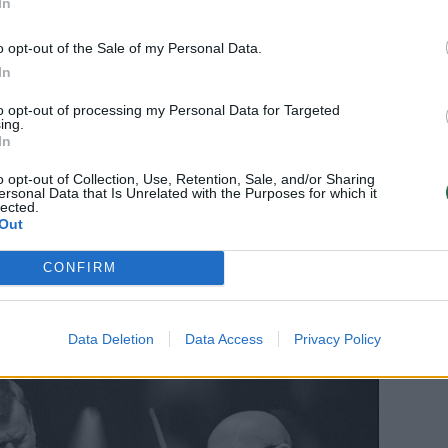
In
 išnyra senų laikų festivalių panorama, kai
ndydavo groti įvairiais stiliais – nuo
o opt-out of the Sale of my Personal Data.
Džiazo festivalių geografija tais laikais
In
stelių, Elektrėnų ar Birštono iki Vilniaus
to opt-out of processing my Personal Data for Targeted
ing.
d visos salės būdavo sausakimšos.
In
stivaliai puikuojasi žinomais
o opt-out of Collection, Use, Retention, Sale, and/or Sharing
ikantai su džiaugsmu dalyvauja šiose
ersonal Data that Is Unrelated with the Purposes for which it
lected.
ai laukiu susitikimo su senais ištikimais
Out
ru Vyšniausku ir būgnininku Arkadijumi
CONFIRM
Data Deletion
Data Access
Privacy Policy