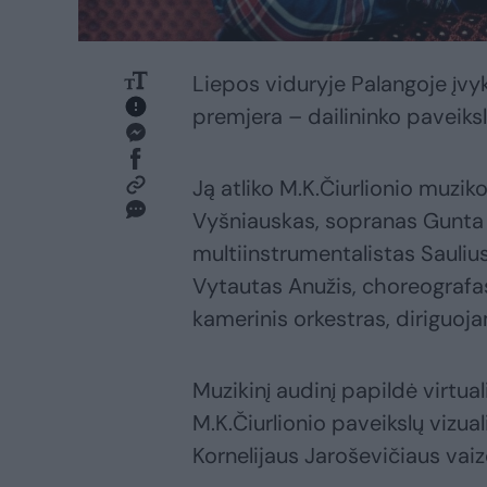
Liepos viduryje Palangoje įvy
premjera – dailininko paveiksl
Ją atliko M.K.Čiurlionio muzik
Vyšniauskas, sopranas Gunta
multiinstrumentalistas Saulius
Vytautas Anužis, choreografa
kamerinis orkestras, diriguo
Muzikinį audinį papildė virtu
M.K.Čiurlionio paveikslų vizual
Kornelijaus Jaroševičiaus vaiz