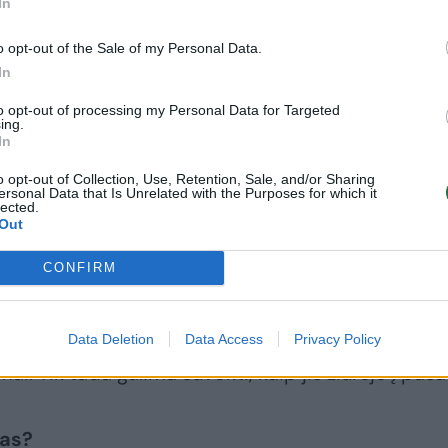
iau?
– paklausiau ne tik scenos, bet ir kino muzik
In
Jurkūno.
o opt-out of the Sale of my Personal Data.
In
ažens buvo tarsi koks žinomas ir laikui bėgant
to opt-out of processing my Personal Data for Targeted
 projektas suteikė progą rasti naują kelią, pasižiū
ing.
In
rasti, kodėl jis kūrė būtent taip, atrakinti savaip.
o opt-out of Collection, Use, Retention, Sale, and/or Sharing
 jį naujai kaip kūrėją. Didžiausią įspūdį padarė jo
ersonal Data that Is Unrelated with the Purposes for which it
lected.
, nuoseklumas.
Out
CONFIRM
ą ir tekstus atskirti ir vertinti atskirai būtų neteis
– vientisas kūrėjas. Jo idėjos smelkiasi iš vienos
 pamačius jo kūrybos visumą pradeda aiškėti jo
Data Deletion
Data Access
Privacy Policy
. Tik tada galima suvokti, kaip jis žiūrėjo į pasau
kas?