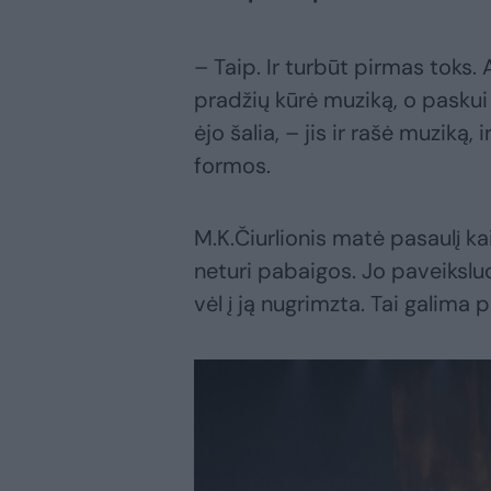
– Taip. Ir turbūt pirmas toks.
pradžių kūrė muziką, o paskui p
ėjo šalia, – jis ir rašė muziką
formos.
M.K.Čiurlionis matė pasaulį kaip
neturi pabaigos. Jo paveiksluo
vėl į ją nugrimzta. Tai galima p