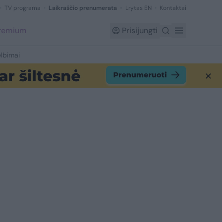
TV programa
Laikraščio prenumerata
Lrytas EN
Kontaktai
Premium
Prisijungti
lbimai