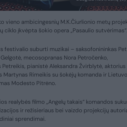
ko vieno ambicingesnių M.K.Čiurlionio metų proje
ų ciklo įkvėpta šokio opera „Pasaulio sutvėrimas“
os festivalio suburti muzikai – saksofonininkas Pe
 Gelgotė, mecosopranas Nora Petročenko,
 Petreikis, pianistė Aleksandra Žvirblytė, aktorius
s Martynas Rimeikis su šokėjų komanda ir Lietuv
jamas Modesto Pitrėno.
alios realybės filmo „Angelų takais“ komandos suku
izacijos ir režisieriaus bei vaizdo projekcijų autor
diniai sprendimai.