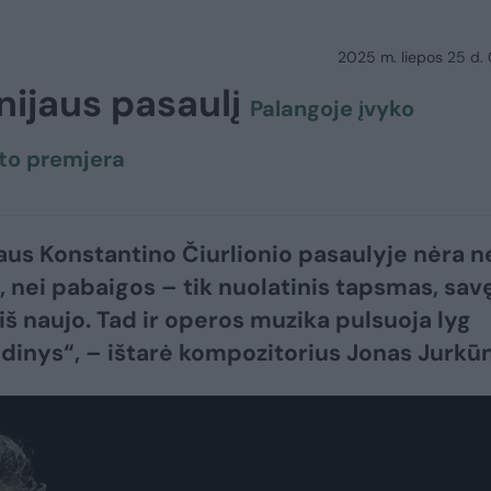
2025 m. liepos 25 d.
nijaus pasaulį
Palangoje įvyko
kto premjera
aus Konstantino Čiurlionio pasaulyje nėra n
, nei pabaigos – tik nuolatinis tapsmas, sav
iš naujo. Tad ir operos muzika pulsuoja lyg
dinys“, – ištarė kompozitorius Jonas Jurkū