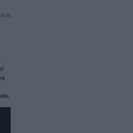
 08:26
ei
ęs
nas.