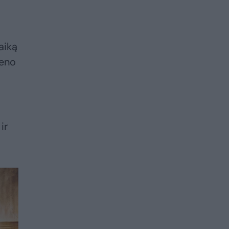
aiką
meno
ir