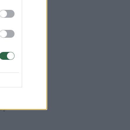
os
rėti
inga
lį.