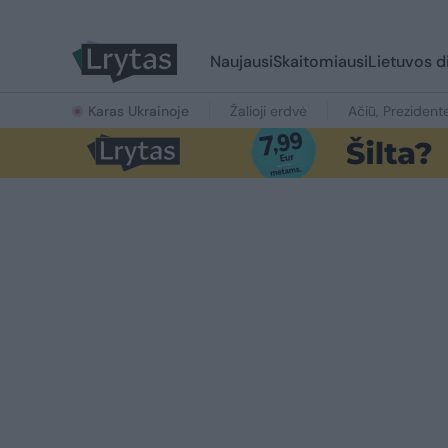
Naujausi
Skaitomiausi
Lietuvos d
Karas Ukrainoje
Žalioji erdvė
Ačiū, Prezident