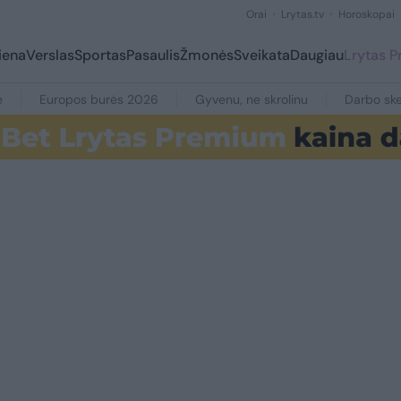
Orai
Lrytas.tv
Horoskopai
iena
Verslas
Sportas
Pasaulis
Žmonės
Sveikata
Daugiau
Lrytas 
e
Europos burės 2026
Gyvenu, ne skrolinu
Darbo ske