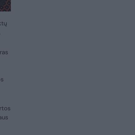
ktų
.
tras
os
rtos
iaus