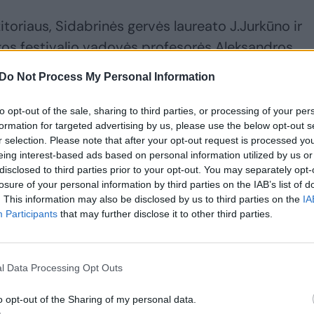
toriaus, Sidabrinės gervės laureato J.Jurkūno ir
ikos festivalio vadovės profesorės Aleksandros
Do Not Process My Personal Information
to opt-out of the sale, sharing to third parties, or processing of your per
vėrimo“ tekstinė šerdis – menininko laiškai, užraša
formation for targeted advertising by us, please use the below opt-out s
anų balsai įkūnijo šviesą, sklindančią į visatos
r selection. Please note that after your opt-out request is processed y
 kūrė metafizinę erdvę – tarsi žvaigždžių kvėpavi
eing interest-based ads based on personal information utilized by us or
disclosed to third parties prior to your opt-out. You may separately opt-
losure of your personal information by third parties on the IAB’s list of
. This information may also be disclosed by us to third parties on the
IA
uskas atvėrė laisvo, nežinomo pasaulio fragmentu
Participants
that may further disclose it to other third parties.
 laiko ašimi – ir pradžia, ir pabaiga.
l Data Processing Opt Outs
e gyvenime užima M.K.Čiurlionis? Ar tai tik nu
, užimantis tam tikrą kertelę kiekvieno lietuv
o opt-out of the Sharing of my personal data.