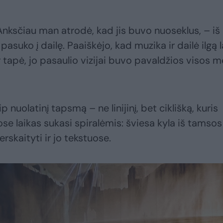
 Anksčiau man atrodė, kad jis buvo nuoseklus, – iš
asuko į dailę. Paaiškėjo, kad muzika ir dailė ilgą l
, ir tapė, jo pasaulio vizijai buvo pavaldžios visos 
 nuolatinį tapsmą – ne linijinį, bet ciklišką, kuris
se laikas sukasi spiralėmis: šviesa kyla iš tamsos 
erskaityti ir jo tekstuose.