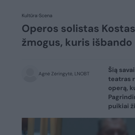
Kultūra
Scena
Operos solistas Kosta
žmogus, kuris išbando
Šią sava
Agnė Zėringytė, LNOBT
teatras 
operą, ku
Pagrindi
puikiai 