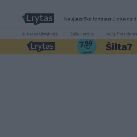
Naujausi
Skaitomiausi
Lietuvos d
Karas Ukrainoje
Žalioji erdvė
Ačiū, Prezident