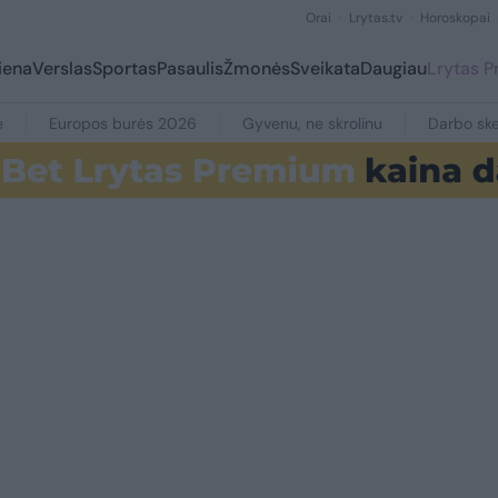
Orai
Lrytas.tv
Horoskopai
iena
Verslas
Sportas
Pasaulis
Žmonės
Sveikata
Daugiau
Lrytas 
e
Europos burės 2026
Gyvenu, ne skrolinu
Darbo ske