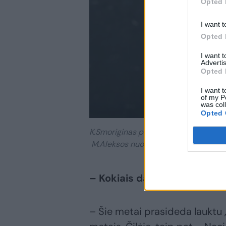
Opted 
I want t
Opted 
I want 
Advertis
Opted 
I want t
of my P
was col
Opted 
K.Smoriginas pirmą kartą LNOBT sce
M.Aleksos nuotr.
– Kokiais darbais pradėjot
– Šie metai prasideda lauktu 