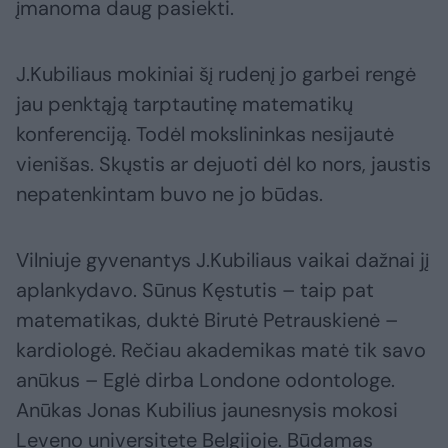
įmanoma daug pasiekti.
J.Kubiliaus mokiniai šį rudenį jo garbei rengė
jau penktąją tarptautinę matematikų
konferenciją. Todėl mokslininkas nesijautė
vienišas. Skųstis ar dejuoti dėl ko nors, jaustis
nepatenkintam buvo ne jo būdas.
Vilniuje gyvenantys J.Kubiliaus vaikai dažnai jį
aplankydavo. Sūnus Kęstutis – taip pat
matematikas, duktė Birutė Petrauskienė –
kardiologė. Rečiau akademikas matė tik savo
anūkus – Eglė dirba Londone odontologe.
Anūkas Jonas Kubilius jaunesnysis mokosi
Leveno universitete Belgijoje. Būdamas