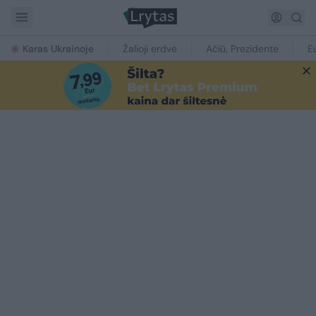
Karas Ukrainoje
Žalioji erdvė
Ačiū, Prezidente
E