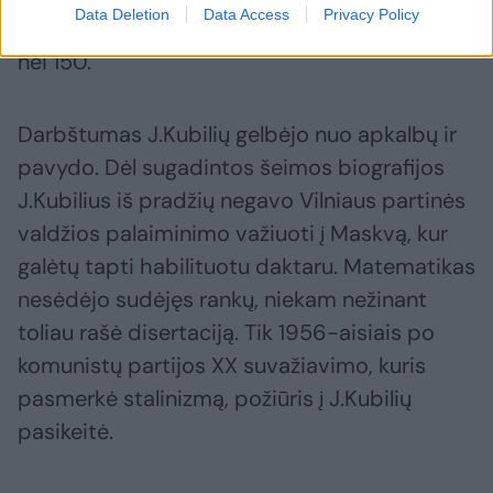
Data Deletion
Data Access
Privacy Policy
disertacijas, Lietuvoje šiuo metu yra daugiau
nei 150.
Darbštumas J.Kubilių gelbėjo nuo apkalbų ir
pavydo. Dėl sugadintos šeimos biografijos
J.Kubilius iš pradžių negavo Vilniaus partinės
valdžios palaiminimo važiuoti į Maskvą, kur
galėtų tapti habilituotu daktaru. Matematikas
nesėdėjo sudėjęs rankų, niekam nežinant
toliau rašė disertaciją. Tik 1956-aisiais po
komunistų partijos XX suvažiavimo, kuris
pasmerkė stalinizmą, požiūris į J.Kubilių
pasikeitė.