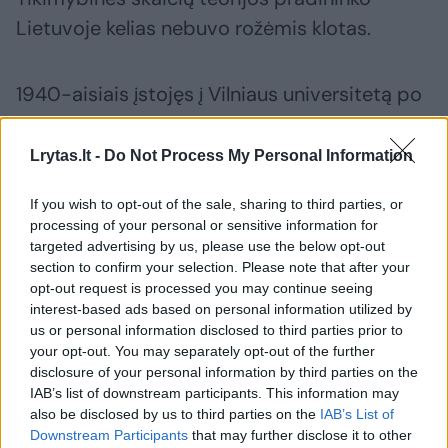
Lietuvoje kelias nebuvo rožėmis klotas.
1940-aisiais įstojęs į Vilniaus universitetą po
metų pajuto skurdo nagus – prasidėjus
vokiečių okupacijai maisto produktų buvo
Lrytas.lt -
Do Not Process My Personal Information
galima įsigyti tik pagal kortelę. Maisto, kurį
If you wish to opt-out of the sale, sharing to third parties, or
galėdavo suvalgyti vienu metu, turėdavo
processing of your personal or sensitive information for
pakakti savaitei.
targeted advertising by us, please use the below opt-out
section to confirm your selection. Please note that after your
opt-out request is processed you may continue seeing
Naciams uždarius universitetą J.Kubilius grįžo
interest-based ads based on personal information utilized by
us or personal information disclosed to third parties prior to
į tėviškę. Kai po karo universitetas vėl ėmė
your opt-out. You may separately opt-out of the further
veikti, kai kurių dalykų egzaminus reikėjo
disclosure of your personal information by third parties on the
IAB’s list of downstream participants. This information may
laikyti iš naujo. Mat sovietiniais metais netiko
also be disclosed by us to third parties on the
IAB’s List of
tai, ką studentai išmoko vokietmečiu.
Downstream Participants
that may further disclose it to other