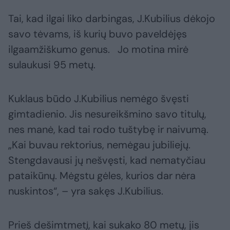
Tai, kad ilgai liko darbingas, J.Kubilius dėkojo
savo tėvams, iš kurių buvo paveldėjęs
ilgaamžiškumo genus. Jo motina mirė
sulaukusi 95 metų.
Kuklaus būdo J.Kubilius nemėgo švęsti
gimtadienio. Jis nesureikšmino savo titulų,
nes manė, kad tai rodo tuštybę ir naivumą.
„Kai buvau rektorius, nemėgau jubiliejų.
Stengdavausi jų nešvęsti, kad nematyčiau
pataikūnų. Mėgstu gėles, kurios dar nėra
nuskintos“, – yra sakęs J.Kubilius.
Prieš dešimtmetį, kai sukako 80 metų, jis