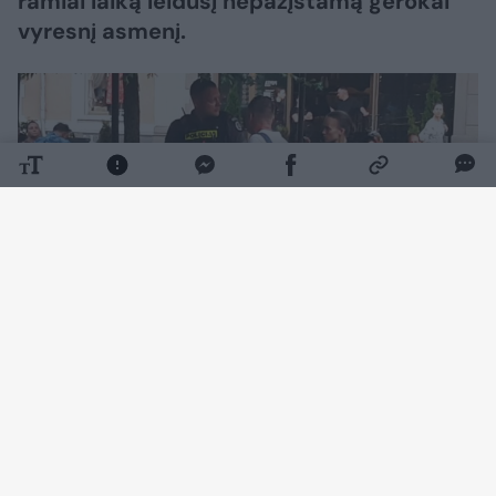
ramiai laiką leidusį nepažįstamą gerokai
vyresnį asmenį.
Daugiau nuotraukų (2)
Smurtinis nusikaltimas uostamiesčio centre
esančioje Martyno Mažvydo pėsčiųjų alėjoje
įvykdytas trečiadienio (rugpjūčio 5 d.)