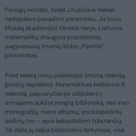
Pareigų netrūko, todėl J.Kubiliaus niekas
nedrįsdavo pavadinti pensininku. Jis buvo
Mokslų akademijos tikrasis narys, Lietuvos
matematikų draugijos prezidentas,
pagyvenusių žmonių klubo „Patirtis“
pirmininkas.
Prieš keletą metų palaidojęs žmoną Valeriją,
įpročių nepakeitė. Matematikas keldavosi 6
valandą, papusryčiavęs užlipdavo į
antrajame aukšte įrengtą biblioteką, nes vien
monografijų, meno albumų, enciklopedinių
leidinių ten – apie keliasdešimt tūkstančių.
Tik dalis jų telpa bibliotekos lentynose, visa