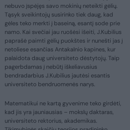
nebuvo įspėjęs savo mokinių neteikti gėlių.
Tąsyk sveikintojų susirinko tiek daug, kad
gėles teko merkti į baseiną, esantį sode prie
namo. Kai svečiai jau ruošėsi išeiti, J.Kubilius
paprašė paimti gėlių puokštes ir nunešti jas į
netoliese esančias Antakalnio kapines, kur
palaidota daug universiteto dėstytojų. Taip
pagerbdamas į nebūtį iškeliavusius
bendradarbius J.Kubilius jautėsi esantis
universiteto bendruomenės narys.
Matematikui ne kartą gyvenime teko girdėti,
kad jis yra jauniausias – mokslų daktaras,
universiteto rektorius, akademikas.
Tikimybinės skaičių teorijos pradininko