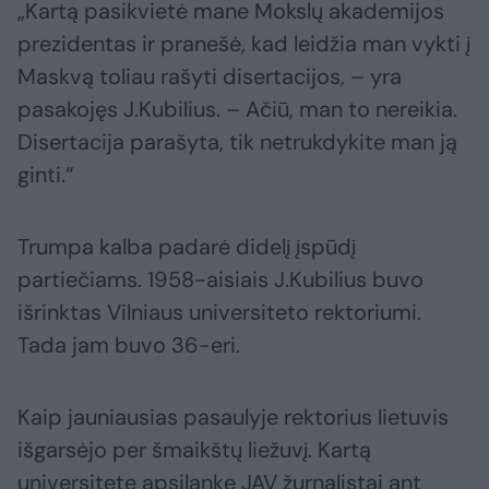
„Kartą pasikvietė mane Mokslų akademijos
prezidentas ir pranešė, kad leidžia man vykti į
Maskvą toliau rašyti disertacijos, – yra
pasakojęs J.Kubilius. – Ačiū, man to nereikia.
Disertacija parašyta, tik netrukdykite man ją
ginti.“
Trumpa kalba padarė didelį įspūdį
partiečiams. 1958-aisiais J.Kubilius buvo
išrinktas Vilniaus universiteto rektoriumi.
Tada jam buvo 36-eri.
Kaip jauniausias pasaulyje rektorius lietuvis
išgarsėjo per šmaikštų liežuvį. Kartą
universitete apsilankę JAV žurnalistai ant