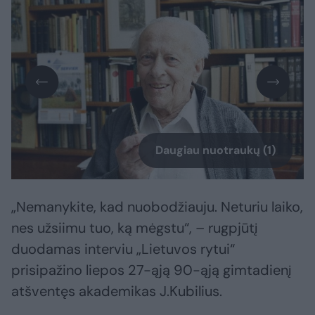
Daugiau nuotraukų (1)
„Nemanykite, kad nuobodžiauju. Neturiu laiko,
nes užsiimu tuo, ką mėgstu“, – rugpjūtį
duodamas interviu „Lietuvos rytui“
prisipažino liepos 27-ąją 90-ąją gimtadienį
atšventęs akademikas J.Kubilius.