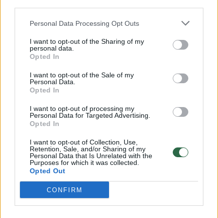
J.Kubilius baigė universitetą turėdamas tik
third parties.
du ketvertus, vieną jų – iš marksizmo
Personal Data Processing Opt Outs
egzamino.
I want to opt-out of the Sharing of my
personal data.
Opted In
Pokaris jam nebuvo lengvas. Kad neįkliūtų dėl
I want to opt-out of the Sale of my
ryšių su pogrindininkais, jis privalėjo dingti iš
Personal Data.
Opted In
Vilniaus, todėl pasirinko aspirantūrą
I want to opt-out of processing my
tuomečiame Leningrade (dabar Sankt
Personal Data for Targeted Advertising.
Peterburgas). Apsigynęs disertaciją J.Kubilius
Opted In
ėmė svajoti, kad Vilniaus universitetui reikia
I want to opt-out of Collection, Use,
Retention, Sale, and/or Sharing of my
grąžinti mokslo šventovės vardą ir rengti
Personal Data that Is Unrelated with the
Purposes for which it was collected.
jaunus mokslininkus.
Opted Out
CONFIRM
Pastangos ugdyti jaunąją kartą nenuėjo veltui
– vien vadinamųjų tikimybininkų, apgynusių