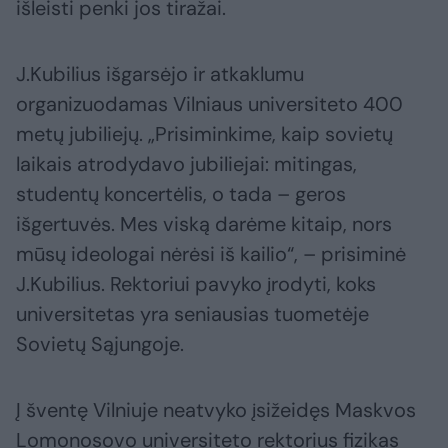
išleisti penki jos tiražai.
J.Kubilius išgarsėjo ir atkaklumu
organizuodamas Vilniaus universiteto 400
metų jubiliejų. „Prisiminkime, kaip sovietų
laikais atrodydavo jubiliejai: mitingas,
studentų koncertėlis, o tada – geros
išgertuvės. Mes viską darėme kitaip, nors
mūsų ideologai nėrėsi iš kailio“, – prisiminė
J.Kubilius. Rektoriui pavyko įrodyti, koks
universitetas yra seniausias tuometėje
Sovietų Sąjungoje.
Į šventę Vilniuje neatvyko įsižeidęs Maskvos
Lomonosovo universiteto rektorius fizikas