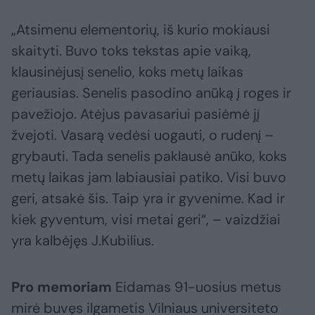
„Atsimenu elementorių, iš kurio mokiausi
skaityti. Buvo toks tekstas apie vaiką,
klausinėjusį senelio, koks metų laikas
geriausias. Senelis pasodino anūką į roges ir
pavežiojo. Atėjus pavasariui pasiėmė jį
žvejoti. Vasarą vedėsi uogauti, o rudenį –
grybauti. Tada senelis paklausė anūko, koks
metų laikas jam labiausiai patiko. Visi buvo
geri, atsakė šis. Taip yra ir gyvenime. Kad ir
kiek gyventum, visi metai geri“, – vaizdžiai
yra kalbėjęs J.Kubilius.
Pro memoriam
Eidamas 91-uosius metus
mirė buvęs ilgametis Vilniaus universiteto