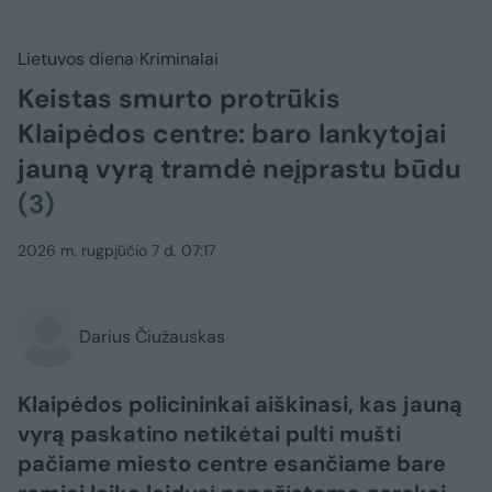
Lietuvos diena
Kriminalai
Keistas smurto protrūkis
Klaipėdos centre: baro lankytojai
jauną vyrą tramdė neįprastu būdu
(3)
2026 m. rugpjūčio 7 d. 07:17
Darius Čiužauskas
Klaipėdos policininkai aiškinasi, kas jauną
vyrą paskatino netikėtai pulti mušti
pačiame miesto centre esančiame bare