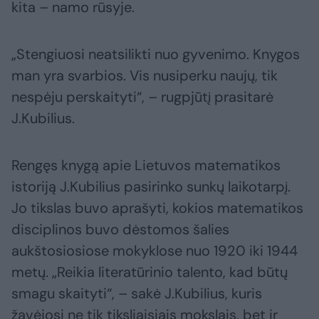
kita – namo rūsyje.
„Stengiuosi neatsilikti nuo gyvenimo. Knygos
man yra svarbios. Vis nusiperku naujų, tik
nespėju perskaityti“, – rugpjūtį prasitarė
J.Kubilius.
Rengęs knygą apie Lietuvos matematikos
istoriją J.Kubilius pasirinko sunkų laikotarpį.
Jo tikslas buvo aprašyti, kokios matematikos
disciplinos buvo dėstomos šalies
aukštosiosiose mokyklose nuo 1920 iki 1944
metų. „Reikia literatūrinio talento, kad būtų
smagu skaityti“, – sakė J.Kubilius, kuris
žavėjosi ne tik tiksliaisiais mokslais, bet ir