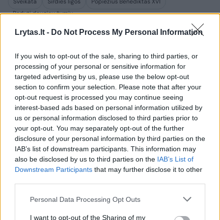
Sveikata
Širdies ligos
Popiežius Benediktas XVI
Rodyti daugiau žymių
Lrytas.lt -
Do Not Process My Personal Information
If you wish to opt-out of the sale, sharing to third parties, or
Komentuoti po šiuo straipsniu
processing of your personal or sensitive information for
targeted advertising by us, please use the below opt-out
Komentuoti gali tik Lrytas registruoti vartotojai.
section to confirm your selection. Please note that after your
Prisijunkite prie registruotų vartotojų
opt-out request is processed you may continue seeing
interest-based ads based on personal information utilized by
bendruomenės ir bendraukite komentaruose!
us or personal information disclosed to third parties prior to
your opt-out. You may separately opt-out of the further
disclosure of your personal information by third parties on the
Rodyti komentarus
IAB’s list of downstream participants. This information may
also be disclosed by us to third parties on the
IAB’s List of
Prisijungti komentatoriams
Downstream Participants
that may further disclose it to other
third parties.
Personal Data Processing Opt Outs
I want to opt-out of the Sharing of my