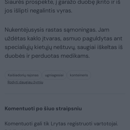
Šiaurės prospekte, į garažo duobę įkrito ir iš
jos išlipti negalintis vyras.
Nukentėjusysis rastas sąmoningas. Jam
uždėtas kaklo įtvaras, asmuo paguldytas ant
specialiųjų kietųjų neštuvų, saugiai iškeltas iš
duobės ir perduotas medikams.
Kaišiadorių rajonas
ugniagesiai
konteineris
Rodyti daugiau žymių
Komentuoti po šiuo straipsniu
Komentuoti gali tik Lrytas registruoti vartotojai.