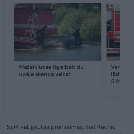
Mažeikiuose išgelbėti du
Varėnos 
upėje skendę vaikai
išsiveržu
5 žmonė
15.04 val. gautas pranešimas, kad Kaune,