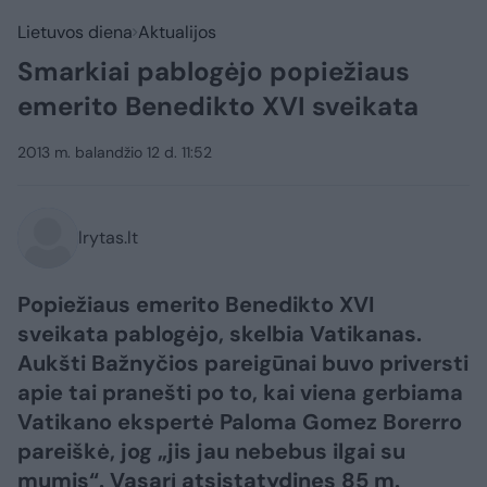
Lietuvos diena
Aktualijos
Smarkiai pablogėjo popiežiaus
emerito Benedikto XVI sveikata
2013 m. balandžio 12 d. 11:52
lrytas.lt
Popiežiaus emerito Benedikto XVI
sveikata pablogėjo, skelbia Vatikanas.
Aukšti Bažnyčios pareigūnai buvo priversti
apie tai pranešti po to, kai viena gerbiama
Vatikano ekspertė Paloma Gomez Borerro
pareiškė, jog „jis jau nebebus ilgai su
mumis“. Vasarį atsistatydinęs 85 m.