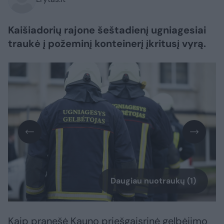
Kaišiadorių rajone šeštadienį ugniagesiai
traukė į požeminį konteinerį įkritusį vyrą.
Daugiau nuotraukų (1)
Kaip pranešė Kauno priešgaisrinė gelbėjimo