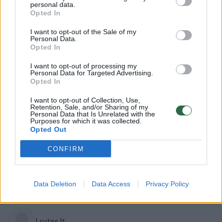
personal data.
Opted In
I want to opt-out of the Sale of my
Personal Data.
Opted In
I want to opt-out of processing my
Personal Data for Targeted Advertising.
Opted In
I want to opt-out of Collection, Use,
Retention, Sale, and/or Sharing of my
Personal Data that Is Unrelated with the
Purposes for which it was collected.
Lietuvos diena
Nelaimės
Opted Out
Iš požeminio konteinerio – girto
CONFIRM
vyro šauksmas: teko gelbėti
2026 m. rugpjūčio 10 d. 06:10
Data Deletion
Data Access
Privacy Policy
Lrytas.lt