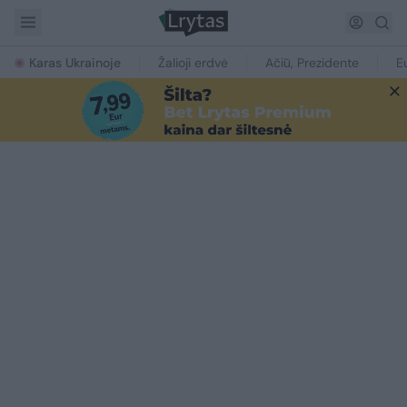
Karas Ukrainoje
Žalioji erdvė
Ačiū, Prezidente
E