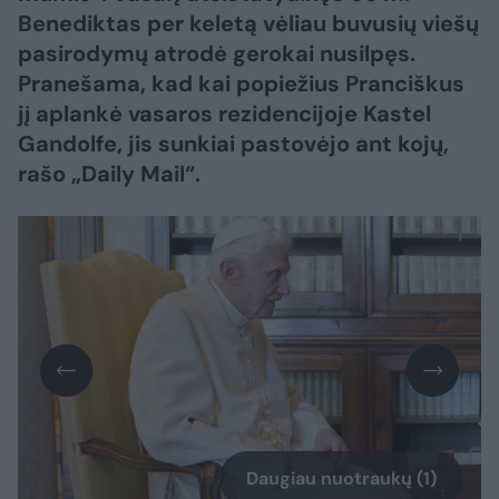
Benediktas per keletą vėliau buvusių viešų
pasirodymų atrodė gerokai nusilpęs.
Pranešama, kad kai popiežius Pranciškus
jį aplankė vasaros rezidencijoje Kastel
Gandolfe, jis sunkiai pastovėjo ant kojų,
rašo „Daily Mail“.
Daugiau nuotraukų (1)