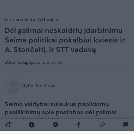
Lietuvos diena
Aktualijos
Dėl galimai neskaidrių įdarbinimų
Seime politikai pokalbiui kviesis ir
A. Stončaitį, ir STT vadovą
2026 m. rugpjūčio 10 d. 07:58
Gytis Pankūnas
Seimo valdybai sulaukus papildomų
paaiškinimų apie pastabas dėl galimai
neskaidrių įdarbinimo parlamento
kanceliarijoje procedūrų, politikai