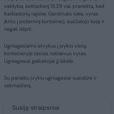
valdyba, šeštadienį 13.29 val. pranešta, kad
Kaišiadorių rajone, Gandriuko take, vyras
įkrito į požeminį konteinerį, susižalojo koją ir
negali išlipti.
Ugniagesiams atvykus į įvykio vietą,
konteineryje rastas neblaivus vyras.
Ugniagesiai gelbėtojai jį iškėlė.
Su panašiu įvykiu ugniagesiai susidūrė ir
sekmadienį.
Susiję straipsniai