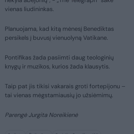
nekyla abejonių“, - „The Telegraph“ sakė
vienas liudininkas.
Planuojama, kad kitą mėnesį Benediktas
persikels į buvusį vienuolyną Vatikane.
Pontifikas žada pasiimti daug teologinių
knygų ir muzikos, kurios žada klausytis.
Taip pat jis tikisi vakarais groti fortepijonu –
tai vienas mėgstamiausių jo užsiėmimų.
Parengė Jurgita Noreikienė