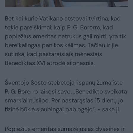
Bet kai kurie Vatikano atstovai tvirtina, kad
tokie pareiškimai, kaip P. G. Borerro, kad
popiežius emeritas netrukus gali mirti, yra tik
bereikalingas panikos kėlimas. Tačiau ir jie
sutinka, kad pastaraisiais mėnesiais
Benediktas XVI atrodė silpnesnis.
Šventojo Sosto stebėtoja, ispanų žurnalistė
P. G. Borerro laikosi savo. „Benedikto sveikata
smarkiai nusilpo. Per pastarąsias 15 dienų jo
fizinė būklė siaubingai pablogėjo“, - sakė ji.
Popiežius emeritas sumažėjusias dvasines ir