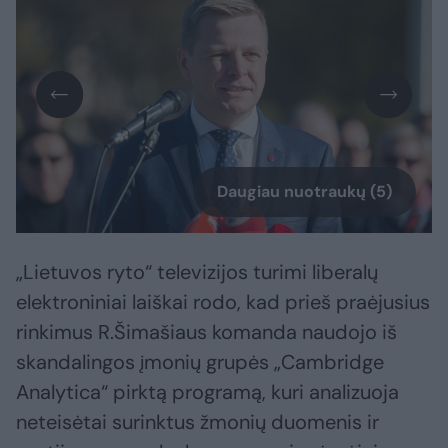
Daugiau nuotraukų (5)
„Lietuvos ryto“ televizijos turimi liberalų
elektroniniai laiškai rodo, kad prieš praėjusius
rinkimus R.Šimašiaus komanda naudojo iš
skandalingos įmonių grupės „Cambridge
Analytica“ pirktą programą, kuri analizuoja
neteisėtai surinktus žmonių duomenis ir