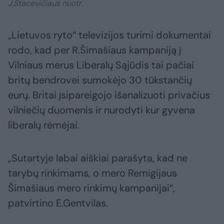
J.Stacevičiaus nuotr.
„Lietuvos ryto“ televizijos turimi dokumentai
rodo, kad per R.Šimašiaus kampaniją į
Vilniaus merus Liberalų Sąjūdis tai pačiai
britų bendrovei sumokėjo 30 tūkstančių
eurų. Britai įsipareigojo išanalizuoti privačius
vilniečių duomenis ir nurodyti kur gyvena
liberalų rėmėjai.
„Sutartyje labai aiškiai parašyta, kad ne
tarybų rinkimams, o mero Remigijaus
Šimašiaus mero rinkimų kampanijai“,
patvirtino E.Gentvilas.