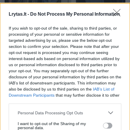
R.Šimašius tvirtina nesinaudojęs „Cambridge Analytica“
Lrytas.lt -
Do Not Process My Personal Information
programa, nors liberalai prisipažįsta ją pirkę.
J.Stacevičiaus nuotr.
If you wish to opt-out of the sale, sharing to third parties, or
processing of your personal or sensitive information for
targeted advertising by us, please use the below opt-out
Vyriausioji rinkimų komisija svarsto ar pradėti
section to confirm your selection. Please note that after your
tyrimą.
opt-out request is processed you may continue seeing
interest-based ads based on personal information utilized by
us or personal information disclosed to third parties prior to
„Bet kokiu atveju naudoti asmenų duomenis
your opt-out. You may separately opt-out of the further
disclosure of your personal information by third parties on the
be jų sutikimo yra netoleruotina ir neteisėta“,
IAB’s list of downstream participants. This information may
– patvirtino Vyriausiosios rinkimų komisijos
also be disclosed by us to third parties on the
IAB’s List of
Downstream Participants
that may further disclose it to other
pirmininkė Laura Matijošaitytė.
third parties.
Personal Data Processing Opt Outs
Atsakomybės nebūtų
I want to opt-out of the Sharing of my
personal data.