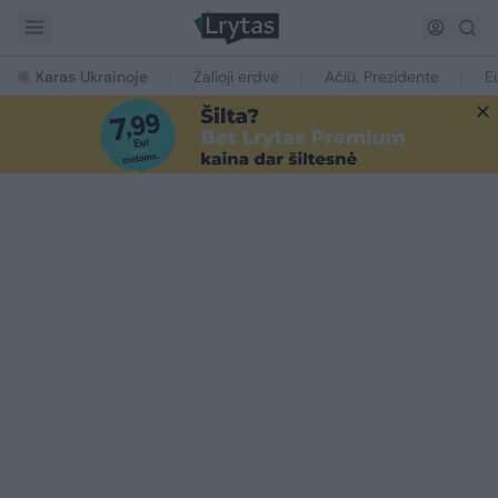
Karas Ukrainoje
Žalioji erdvė
Ačiū, Prezidente
E