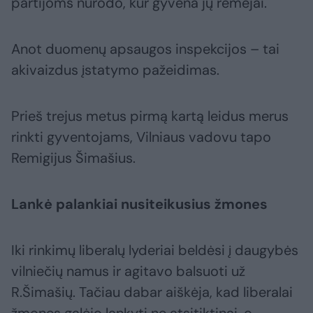
partijoms nurodo, kur gyvena jų rėmėjai.
Anot duomenų apsaugos inspekcijos – tai
akivaizdus įstatymo pažeidimas.
Prieš trejus metus pirmą kartą leidus merus
rinkti gyventojams, Vilniaus vadovu tapo
Remigijus Šimašius.
Lankė palankiai nusiteikusius žmones
Iki rinkimų liberalų lyderiai beldėsi į daugybės
vilniečių namus ir agitavo balsuoti už
R.Šimašių. Tačiau dabar aiškėja, kad liberalai