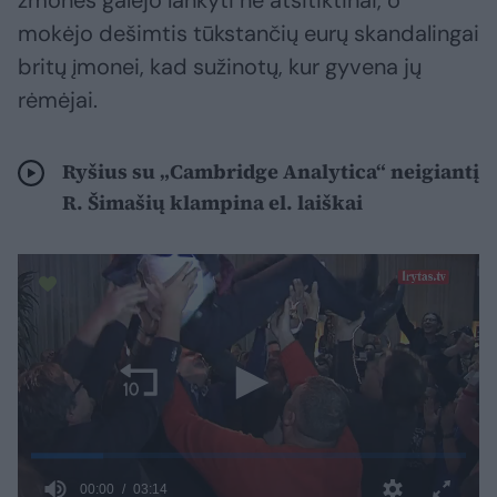
žmones galėjo lankyti ne atsitiktinai, o
mokėjo dešimtis tūkstančių eurų skandalingai
britų įmonei, kad sužinotų, kur gyvena jų
rėmėjai.
Ryšius su „Cambridge Analytica“ neigiantį
R. Šimašių klampina el. laiškai