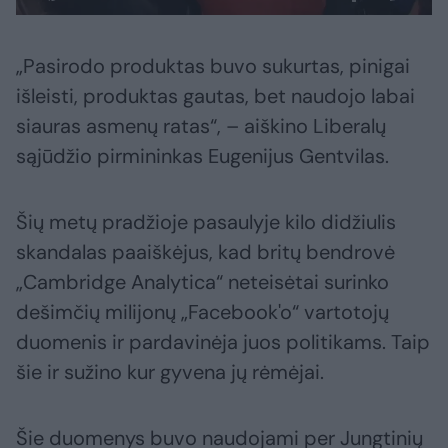
„Pasirodo produktas buvo sukurtas, pinigai
išleisti, produktas gautas, bet naudojo labai
siauras asmenų ratas“, – aiškino Liberalų
sąjūdžio pirmininkas Eugenijus Gentvilas.
Šių metų pradžioje pasaulyje kilo didžiulis
skandalas paaiškėjus, kad britų bendrovė
„Cambridge Analytica“ neteisėtai surinko
dešimčių milijonų „Facebook'o“ vartotojų
duomenis ir pardavinėja juos politikams. Taip
šie ir sužino kur gyvena jų rėmėjai.
Šie duomenys buvo naudojami per Jungtinių