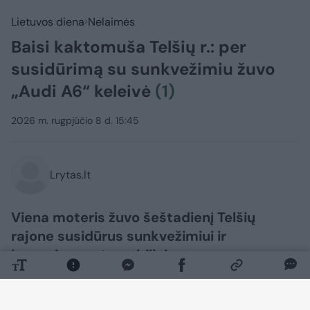
Lietuvos diena
Nelaimės
Baisi kaktomuša Telšių r.: per
susidūrimą su sunkvežimiu žuvo
„Audi A6“ keleivė
(1)
2026 m. rugpjūčio 8 d. 15:45
Lrytas.lt
Viena moteris žuvo šeštadienį Telšių
rajone susidūrus sunkvežimiui ir
lengvajam automobiliui.