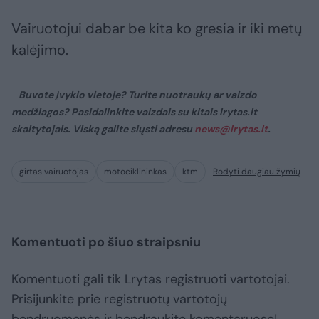
Vairuotojui dabar be kita ko gresia ir iki metų
kalėjimo.
Buvote įvykio vietoje? Turite nuotraukų ar vaizdo
medžiagos? Pasidalinkite vaizdais su kitais lrytas.lt
skaitytojais. Viską galite siųsti adresu
news@lrytas.lt
.
girtas vairuotojas
motociklininkas
ktm
Rodyti daugiau žymių
Komentuoti po šiuo straipsniu
Komentuoti gali tik Lrytas registruoti vartotojai.
Prisijunkite prie registruotų vartotojų