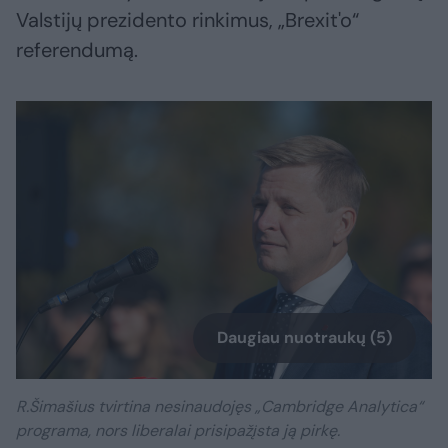
Valstijų prezidento rinkimus, „Brexit'o“
referendumą.
Daugiau nuotraukų (5)
R.Šimašius tvirtina nesinaudojęs „Cambridge Analytica“
programa, nors liberalai prisipažįsta ją pirkę.