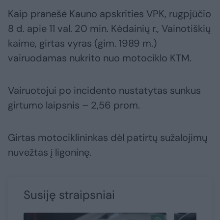
Kaip pranešė Kauno apskrities VPK, rugpjūčio
8 d. apie 11 val. 20 min. Kėdainių r., Vainotiškių
kaime, girtas vyras (gim. 1989 m.)
vairuodamas nukrito nuo motociklo KTM.
Vairuotojui po incidento nustatytas sunkus
girtumo laipsnis – 2,56 prom.
Girtas motociklininkas dėl patirtų sužalojimų
nuvežtas į ligoninę.
Susiję straipsniai