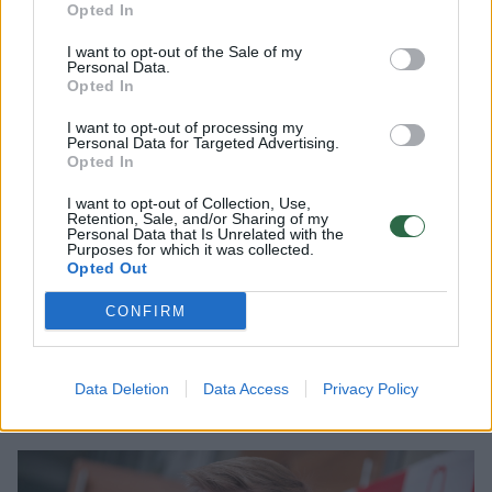
Opted In
Duomenų apsaugos inspekcijos vadovas
I want to opt-out of the Sale of my
Raimondas Andrijauskas sako, kad bent kol
Personal Data.
kas asmens privatumo pažeidimai atrodo
Opted In
akivaizdūs.
I want to opt-out of processing my
Personal Data for Targeted Advertising.
Opted In
„Jei paaiškėtų aplinkybės, kad asmenys
I want to opt-out of Collection, Use,
Retention, Sale, and/or Sharing of my
nebuvo tinkamai informuoti apie jų asmens
Personal Data that Is Unrelated with the
Purposes for which it was collected.
duomenų tvarkymą būtent tokiais tikslais,
Opted Out
šiuo atveju kyla pagrindiniai aspektai, kad tai
CONFIRM
yra su politiniais įsitikinimais susiję
duomenys, kas yra speciali kategorija, jiems
atskiras reglamentavimas galioja“, – sakė jis.
Data Deletion
Data Access
Privacy Policy