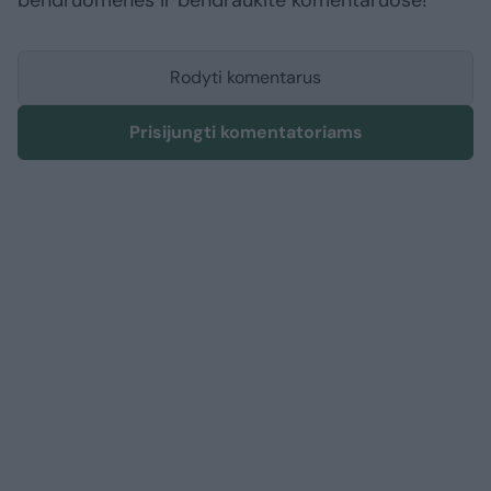
bendruomenės ir bendraukite komentaruose!
Rodyti komentarus
Prisijungti komentatoriams