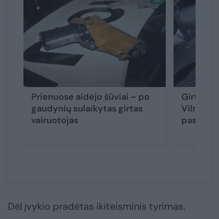
Prienuose aidėjo šūviai – po
Girtas va
gaudynių sulaikytas girtas
Vilniaus
vairuotojas
paspirtu
Dėl įvykio pradėtas ikiteisminis tyrimas.