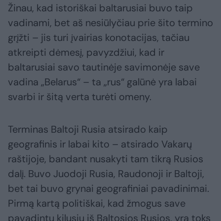
Žinau, kad istoriškai baltarusiai buvo taip
vadinami, bet aš nesiūlyčiau prie šito termino
grįžti – jis turi įvairias konotacijas, tačiau
atkreipti dėmesį, pavyzdžiui, kad ir
baltarusiai savo tautinėje savimonėje save
vadina „Belarus“ – ta „rus“ galūnė yra labai
svarbi ir šitą verta turėti omeny.
Terminas Baltoji Rusia atsirado kaip
geografinis ir labai kito – atsirado Vakarų
raštijoje, bandant nusakyti tam tikrą Rusios
dalį. Buvo Juodoji Rusia, Raudonoji ir Baltoji,
bet tai buvo grynai geografiniai pavadinimai.
Pirmą kartą politiškai, kad žmogus save
pavadintų kilusiu iš Baltosios Rusios, yra toks