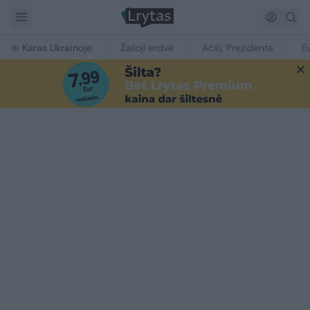
Karas Ukrainoje
Žalioji erdvė
Ačiū, Prezidente
E