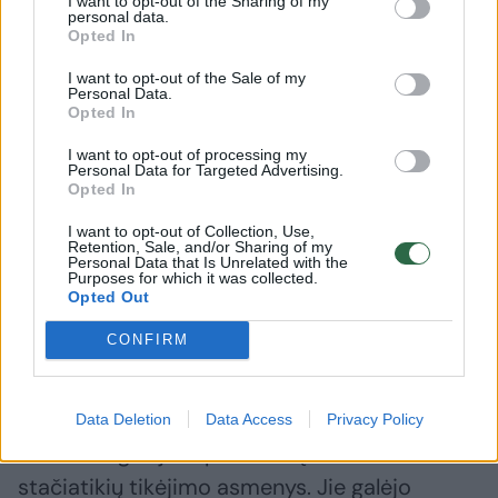
I want to opt-out of the Sharing of my
ne vien tik paramos reiškimu, bet kartu ir
personal data.
Opted In
primindami tai, kad mus sieja ne tik 679
kilometrai sienos, tačiau ir maždaug tiek pat
I want to opt-out of the Sale of my
Personal Data.
metų istorijos. Mes galime kalbėti apie savo
Opted In
istorinės savimonės patirtį, parodyti, kokie
I want to opt-out of processing my
Personal Data for Targeted Advertising.
pas mus mitai, kurie irgi istoriškai keitėsi, visų
Opted In
pirma, ieškodami kartu ir adekvataus
I want to opt-out of Collection, Use,
kalbėjimo apie LDK būdą.
Retention, Sale, and/or Sharing of my
Personal Data that Is Unrelated with the
Purposes for which it was collected.
Opted Out
LDK nebuvo tautinė valstybė – tai buvo
CONFIRM
specifinė bajoriška tauta, kurioje buvo galima
nesunkiai integruotis. Ta politinė tauta buvo
lietuviai, tačiau joje lietuviais politine prasme
Data Deletion
Data Access
Privacy Policy
nesunkiai galėjo tapti rusėnų kalbos ir
stačiatikių tikėjimo asmenys. Jie galėjo