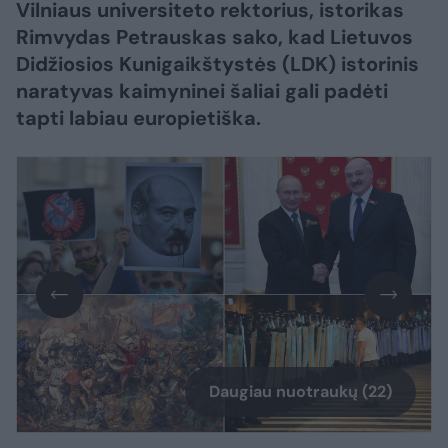
Vilniaus universiteto rektorius, istorikas
Rimvydas Petrauskas sako, kad Lietuvos
Didžiosios Kunigaikštystės (LDK) istorinis
naratyvas kaimyninei šaliai gali padėti
tapti labiau europietiška.
Daugiau nuotraukų (22)