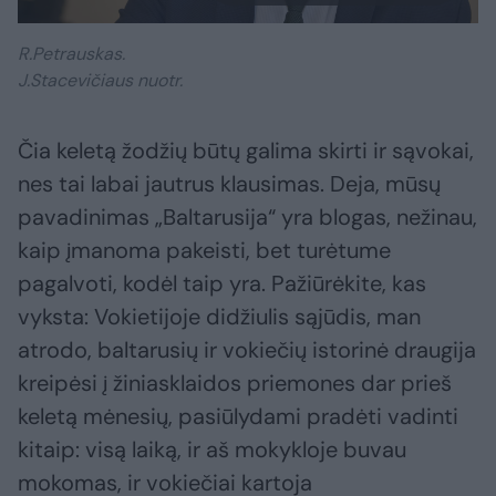
R.Petrauskas.
J.Stacevičiaus nuotr.
Čia keletą žodžių būtų galima skirti ir sąvokai,
nes tai labai jautrus klausimas. Deja, mūsų
pavadinimas „Baltarusija“ yra blogas, nežinau,
kaip įmanoma pakeisti, bet turėtume
pagalvoti, kodėl taip yra. Pažiūrėkite, kas
vyksta: Vokietijoje didžiulis sąjūdis, man
atrodo, baltarusių ir vokiečių istorinė draugija
kreipėsi į žiniasklaidos priemones dar prieš
keletą mėnesių, pasiūlydami pradėti vadinti
kitaip: visą laiką, ir aš mokykloje buvau
mokomas, ir vokiečiai kartoja