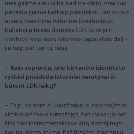
mes galime sieti viltis, kad vis dėlto, mes tuo
paveldu galime kažkaip pasidalinti. Bet kuriuo
atveju, mes tikrai neturime kvestuonuoti
baltarusių teisės domėtis LDK istorija ir
traktuoti kaip savo istorinės tapatybės dalį –
jie taip pat turi tą teisę.
– Kaip suprantu, prie kintančio identiteto
ryškiai prisideda istoriniai naratyvai iš
būtent LDK laikų?
– Taip. Valdant A. Lukašenkai susidomėjimas
simboliais buvo sumažėjęs, bet dabar jis net
šiek tiek instrumentalizavo šitą domėjimąsi
sau naudinga linkme. Pažiūrėkite į pastarųjų