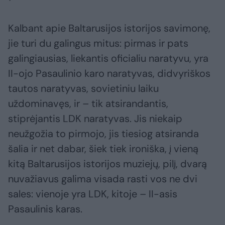
Kalbant apie Baltarusijos istorijos savimonę,
jie turi du galingus mitus: pirmas ir pats
galingiausias, liekantis oficialiu naratyvu, yra
II-ojo Pasaulinio karo naratyvas, didvyriškos
tautos naratyvas, sovietiniu laiku
uždominavęs, ir – tik atsirandantis,
stiprėjantis LDK naratyvas. Jis niekaip
neužgožia to pirmojo, jis tiesiog atsiranda
šalia ir net dabar, šiek tiek ironiška, į vieną
kitą Baltarusijos istorijos muziejų, pilį, dvarą
nuvažiavus galima visada rasti vos ne dvi
sales: vienoje yra LDK, kitoje – II-asis
Pasaulinis karas.