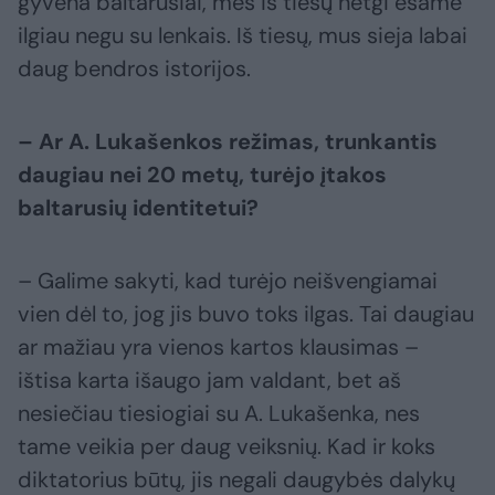
gyvena baltarusiai, mes iš tiesų netgi esame
ilgiau negu su lenkais. Iš tiesų, mus sieja labai
daug bendros istorijos.
– Ar A. Lukašenkos režimas, trunkantis
daugiau nei 20 metų, turėjo įtakos
baltarusių identitetui?
– Galime sakyti, kad turėjo neišvengiamai
vien dėl to, jog jis buvo toks ilgas. Tai daugiau
ar mažiau yra vienos kartos klausimas –
ištisa karta išaugo jam valdant, bet aš
nesiečiau tiesiogiai su A. Lukašenka, nes
tame veikia per daug veiksnių. Kad ir koks
diktatorius būtų, jis negali daugybės dalykų