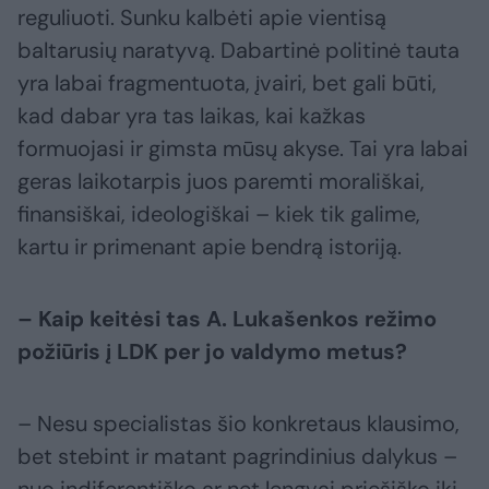
reguliuoti. Sunku kalbėti apie vientisą
baltarusių naratyvą. Dabartinė politinė tauta
yra labai fragmentuota, įvairi, bet gali būti,
kad dabar yra tas laikas, kai kažkas
formuojasi ir gimsta mūsų akyse. Tai yra labai
geras laikotarpis juos paremti morališkai,
finansiškai, ideologiškai – kiek tik galime,
kartu ir primenant apie bendrą istoriją.
– Kaip keitėsi tas A. Lukašenkos režimo
požiūris į LDK per jo valdymo metus?
– Nesu specialistas šio konkretaus klausimo,
bet stebint ir matant pagrindinius dalykus –
nuo indiferentiško ar net lengvai priešiško iki