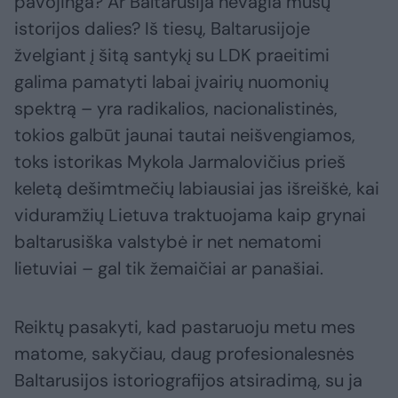
pavojinga? Ar Baltarusija nevagia mūsų
istorijos dalies? Iš tiesų, Baltarusijoje
žvelgiant į šitą santykį su LDK praeitimi
galima pamatyti labai įvairių nuomonių
spektrą – yra radikalios, nacionalistinės,
tokios galbūt jaunai tautai neišvengiamos,
toks istorikas Mykola Jarmalovičius prieš
keletą dešimtmečių labiausiai jas išreiškė, kai
viduramžių Lietuva traktuojama kaip grynai
baltarusiška valstybė ir net nematomi
lietuviai – gal tik žemaičiai ar panašiai.
Reiktų pasakyti, kad pastaruoju metu mes
matome, sakyčiau, daug profesionalesnės
Baltarusijos istoriografijos atsiradimą, su ja