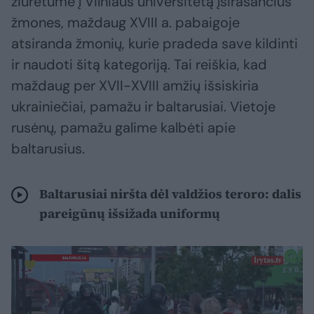
žiūrėtume į Vilniaus universitetą įsirašančius
žmones, maždaug XVIII a. pabaigoje
atsiranda žmonių, kurie pradeda save kildinti
ir naudoti šitą kategoriją. Tai reiškia, kad
maždaug per XVII-XVIII amžių išsiskiria
ukrainiečiai, pamažu ir baltarusiai. Vietoje
rusėnų, pamažu galime kalbėti apie
baltarusius.
Baltarusiai niršta dėl valdžios teroro: dalis
pareigūnų išsižada uniformų