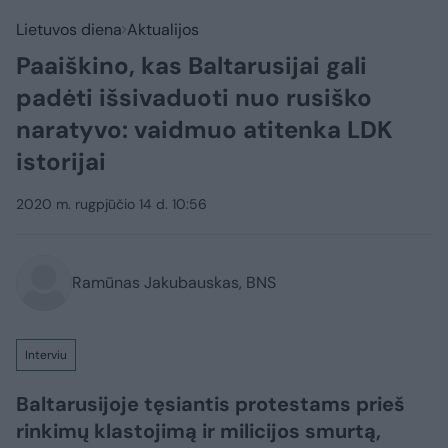
Lietuvos diena
Aktualijos
Paaiškino, kas Baltarusijai gali
padėti išsivaduoti nuo rusiško
naratyvo: vaidmuo atitenka LDK
istorijai
2020 m. rugpjūčio 14 d. 10:56
Ramūnas Jakubauskas, BNS
Interviu
Baltarusijoje tęsiantis protestams prieš
rinkimų klastojimą ir milicijos smurtą,