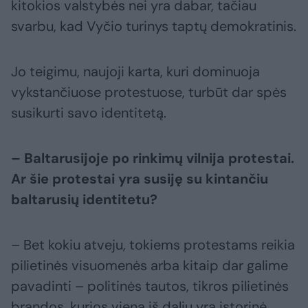
kitokios valstybės nei yra dabar, tačiau
svarbu, kad Vyčio turinys taptų demokratinis.
Jo teigimu, naujoji karta, kuri dominuoja
vykstančiuose protestuose, turbūt dar spės
susikurti savo identitetą.
– Baltarusijoje po rinkimų vilnija protestai.
Ar šie protestai yra susiję su kintančiu
baltarusių identitetu?
– Bet kokiu atveju, tokiems protestams reikia
pilietinės visuomenės arba kitaip dar galime
pavadinti – politinės tautos, tikros pilietinės
brandos, kurios viena iš dalių yra istorinė