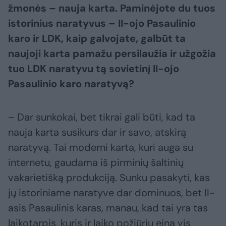
žmonės – nauja karta. Paminėjote du tuos
istorinius naratyvus – II-ojo Pasaulinio
karo ir LDK, kaip galvojate, galbūt ta
naujoji karta pamažu persilaužia ir užgožia
tuo LDK naratyvu tą sovietinį II-ojo
Pasaulinio karo naratyvą?
– Dar sunkokai, bet tikrai gali būti, kad ta
nauja karta susikurs dar ir savo, atskirą
naratyvą. Tai moderni karta, kuri auga su
internetu, gaudama iš pirminių šaltinių
vakarietišką produkciją. Sunku pasakyti, kas
jų istoriniame naratyve dar dominuos, bet II-
asis Pasaulinis karas, manau, kad tai yra tas
laikotarpis, kuris ir laiko požiūriu eina vis