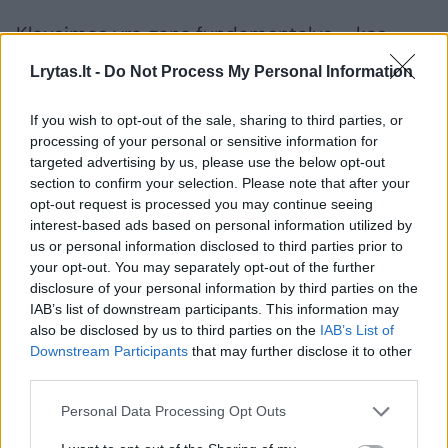
Klausimas yra gana fundamentalus – kas
būtų geriau? Ar tai, kad baltarusių istorinėje
Lrytas.lt -
Do Not Process My Personal Information
atmintyje ir toliau dominuotų tas sovietinis
naratyvas, kuris neišvengiamai siejamas su
If you wish to opt-out of the sale, sharing to third parties, or
processing of your personal or sensitive information for
rusiška istorijos interpretacija, ar labiau tas
targeted advertising by us, please use the below opt-out
kompleksinis vaizdas, kuriame savo vietą
section to confirm your selection. Please note that after your
opt-out request is processed you may continue seeing
rastų ta LDK praeitis, paveldas? Šiuo atveju,
interest-based ads based on personal information utilized by
man atrodo, aš tikrai nematau čia didelio
us or personal information disclosed to third parties prior to
your opt-out. You may separately opt-out of the further
pavojaus, manau, kad kuo daugiau baltarusių
disclosure of your personal information by third parties on the
istorinėje savimonėje bus LDK, tuo ta šalis
IAB’s list of downstream participants. This information may
bus labiau europietiška ir tuo ta šalis bus
also be disclosed by us to third parties on the
IAB’s List of
Downstream Participants
that may further disclose it to other
toliau nuo rusiško naratyvo.
third parties.
Personal Data Processing Opt Outs
Mes čia galėtume ir kažkuria prasme padėti –