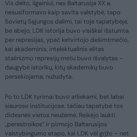
Vis dėlto, ilgainiui, nes Baltarusija XX a.
nesusiformavo kaip savita valstybė, tapo
Sovietų Sąjungos dalimi, tai toje tapatybėje,
be abejo, LDK istorija buvo visiškai išstumta
per represijas, ypač ketvirtojo dešimtmečio,
kai akademinis, intelektualinis elitas
stalinizmo represijų metu buvo išvalytas –
daugybė istorikų, kitų akademikų buvo
persekiojama, nužudyta.
Po to LDK tyrimai buvo atliekami, bet labai
siaurose institucijose, tačiau tapatybė tos
didesnės vietos neužėmė. Reikėjo laukti
„perestroikos“ ir pirmojo Baltarusijos
valstybingumo etapo, kai LDK vėl grįžo – net