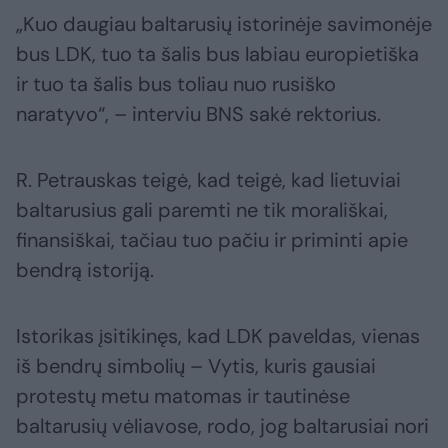
„Kuo daugiau baltarusių istorinėje savimonėje
bus LDK, tuo ta šalis bus labiau europietiška
ir tuo ta šalis bus toliau nuo rusiško
naratyvo“, – interviu BNS sakė rektorius.
R. Petrauskas teigė, kad teigė, kad lietuviai
baltarusius gali paremti ne tik morališkai,
finansiškai, tačiau tuo pačiu ir priminti apie
bendrą istoriją.
Istorikas įsitikinęs, kad LDK paveldas, vienas
iš bendrų simbolių – Vytis, kuris gausiai
protestų metu matomas ir tautinėse
baltarusių vėliavose, rodo, jog baltarusiai nori