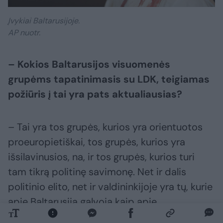
Įvykiai Baltarusijoje.
AP nuotr.
– Kokios Baltarusijos visuomenės
grupėms tapatinimasis su LDK, teigiamas
požiūris į tai yra pats aktualiausias?
– Tai yra tos grupės, kurios yra orientuotos
proeuropietiškai, tos grupės, kurios yra
išsilavinusios, na, ir tos grupės, kurios turi
tam tikrą politinę savimonę. Net ir dalis
politinio elito, net ir valdininkijoje yra tų, kurie
apie Baltarusiją galvoja kaip apie
savarankišką valstybę. Manau, kad