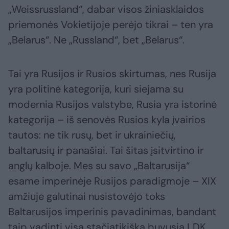
„Weissrussland“, dabar visos žiniasklaidos
priemonės Vokietijoje perėjo tikrai – ten yra
„Belarus“. Ne „Russland“, bet „Belarus“.
Tai yra Rusijos ir Rusios skirtumas, nes Rusija
yra politinė kategorija, kuri siejama su
modernia Rusijos valstybe, Rusia yra istorinė
kategorija – iš senovės Rusios kyla įvairios
tautos: ne tik rusų, bet ir ukrainiečių,
baltarusių ir panašiai. Tai šitas įsitvirtino ir
anglų kalboje. Mes su savo „Baltarusija“
esame imperinėje Rusijos paradigmoje – XIX
amžiuje galutinai nusistovėjo toks
Baltarusijos imperinis pavadinimas, bandant
taip vadinti visą stačiatikišką buvusią LDK