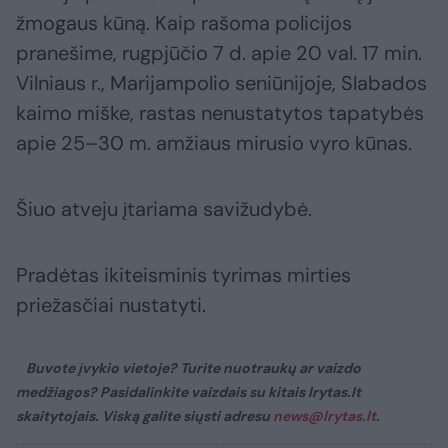
žmogaus kūną. Kaip rašoma policijos
pranešime, rugpjūčio 7 d. apie 20 val. 17 min.
Vilniaus r., Marijampolio seniūnijoje, Slabados
kaimo miške, rastas nenustatytos tapatybės
apie 25–30 m. amžiaus mirusio vyro kūnas.
Šiuo atveju įtariama savižudybė.
Pradėtas ikiteisminis tyrimas mirties
priežasčiai nustatyti.
Buvote įvykio vietoje? Turite nuotraukų ar vaizdo
medžiagos? Pasidalinkite vaizdais su kitais lrytas.lt
skaitytojais. Viską galite siųsti adresu
news@lrytas.lt
.