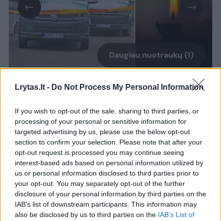
Daugiau nuotraukų (1)
Lrytas.lt -
Do Not Process My Personal Information
Kaip pranešė Vilniaus apskrities VPK,
rugpjūčio 7 d. apie 9 val. 10 min. Vilniuje,
If you wish to opt-out of the sale, sharing to third parties, or
processing of your personal or sensitive information for
Sodų g., automobilyje, rastas nenustatytos
targeted advertising by us, please use the below opt-out
tapatybės apie 25 m. amžiaus mirusios
section to confirm your selection. Please note that after your
moters kūnas be išorinių smurto požymių.
opt-out request is processed you may continue seeing
interest-based ads based on personal information utilized by
us or personal information disclosed to third parties prior to
your opt-out. You may separately opt-out of the further
Lrytas
žiniomis, kūnas rastas
disclosure of your personal information by third parties on the
automobilio „Alfa Romeo“ priekinėje
IAB’s list of downstream participants. This information may
sėdynėje. Automobilyje nejudančią moterį
also be disclosed by us to third parties on the
IAB’s List of