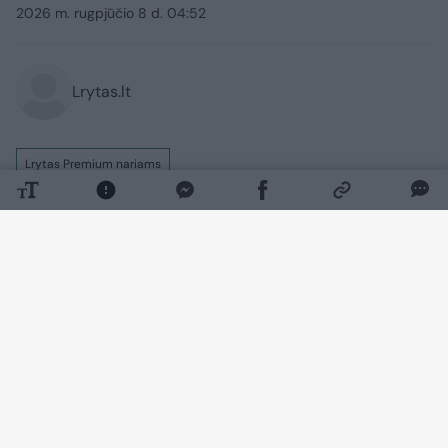
2026 m. rugpjūčio 8 d. 04:52
Lrytas.lt
Lrytas Premium nariams
„Ir tas, kas simpatizavo poniai Kazimirai, ir
tas, kas akmenį metė, visi turės ją
prisiminti. Ir prisimins šimtmečius“, – taip
apie anapilin iškeliavusią K.Prunskienę yra
kalbėjęs žinomas disidentas Viktoras
Petkus.