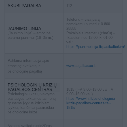
SKUBI PAGALBA
112
Telefonu – visą parą,
nemokamu numeriu: 0 800
JAUNIMO LINIJA
28888
„Jaunimo linija“ – emocinė
Pokalbiais internetu (chat’u) –
parama jaunimui (16–35 m.)
kasdien nuo 13:00 iki 01:00
val.:
https://jaunimolinija.lt/pasikalbekim/
Patikima informacija apie
emocinę sveikatą ir
www.pagalbasau.lt
psichologinę pagalbą
PSICHOLOGINIŲ KRIZIŲ
PAGALBOS CENTRAS
1815 (I–V 9.00–19.00 val., VI
Psichologinių krizių valdymo
9.00–15.00 val.)
paslaugos teikiamos asmenų
https://www.hi.lt/psichologiniu-
grupėms įvykus kriziniam
kriziu-pagalbos-centras-tel-
įvykiui, kai ūmiai pasireiškia
1815/
psichologinė krizė
Asmens sveikatos priežiūros