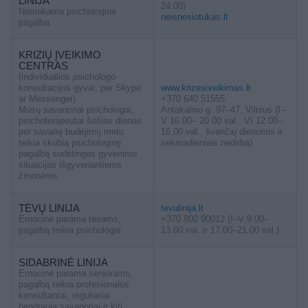
LINIJA
24:00)
Nemokama psichologinė
neisnesiotukas.lt
pagalba
KRIZIŲ ĮVEIKIMO
CENTRAS
(individualios psichologo
konsultacijos gyvai, per Skype
www.krizesiveikimas.lt
ar Messenger)
+370 640 51555
Mūsų savanoriai psichologai,
Antakalnio g. 97–47, Vilnius (I–
psichoterapeutai šešias dienas
V 16.00– 20.00 val., VI 12.00–
per savaitę budėjimų metu
16.00 val., švenčių dienomis ir
teikia skubią psichologinę
sekmadieniais nedirba)
pagalbą sudėtingas gyvenimo
situacijas išgyvenantiems
žmonėms
TĖVŲ LINIJA
tevulinija.lt
Emocinė parama tėvams,
+370 800 90012 (I–V 9.00–
pagalbą teikia psichologai
13.00 val. ir 17.00–21.00 val.)
SIDABRINĖ LINIJA
Emocinė parama senjorams,
pagalbą teikia profesionalūs
konsultantai, reguliariai
bendrauja savanoriai ir kiti