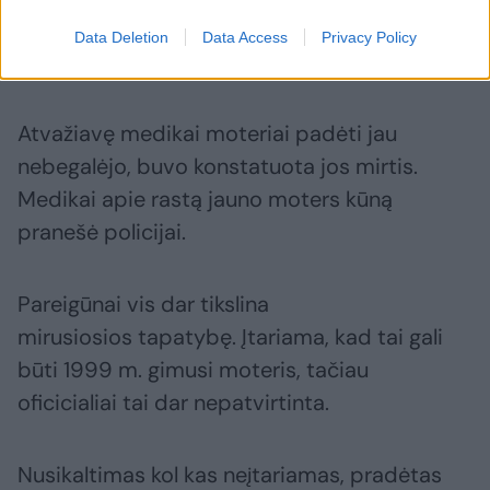
Data Deletion
Data Access
Privacy Policy
Atvažiavę medikai moteriai padėti jau
nebegalėjo, buvo konstatuota jos mirtis.
Medikai apie rastą jauno moters kūną
pranešė policijai.
Pareigūnai vis dar tikslina
mirusiosios tapatybę. Įtariama, kad tai gali
būti 1999 m. gimusi moteris, tačiau
oficicialiai tai dar nepatvirtinta.
Nusikaltimas kol kas neįtariamas, pradėtas