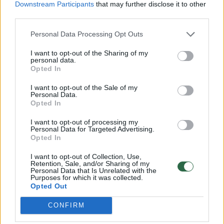
Downstream Participants
that may further disclose it to other
pastebėjo praeiviai.
third parties.
Personal Data Processing Opt Outs
Žmonės kilo įtarimas, kad jaunai moteriai
I want to opt-out of the Sharing of my
kažkas negerai, todėl jie iškvietė greitosios
personal data.
Opted In
pagalbos medikus.
I want to opt-out of the Sale of my
Personal Data.
Opted In
Pamatykite filmuotą medžiagą: ištrauktas
į tvenkinį įskriejęs automobilis
I want to opt-out of processing my
Personal Data for Targeted Advertising.
Opted In
I want to opt-out of Collection, Use,
Retention, Sale, and/or Sharing of my
Personal Data that Is Unrelated with the
Purposes for which it was collected.
Opted Out
CONFIRM