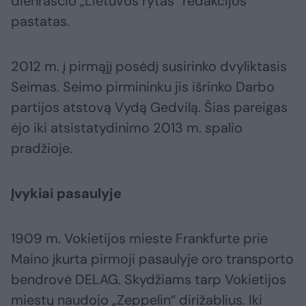
dienraščio „Lietuvos rytas“ redakcijos
pastatas.
2012 m. į pirmąjį posėdį susirinko dvyliktasis
Seimas. Seimo pirmininku jis išrinko Darbo
partijos atstovą Vydą Gedvilą. Šias pareigas
ėjo iki atsistatydinimo 2013 m. spalio
pradžioje.
Įvykiai pasaulyje
1909 m. Vokietijos mieste Frankfurte prie
Maino įkurta pirmoji pasaulyje oro transporto
bendrovė DELAG. Skydžiams tarp Vokietijos
miestų naudojo „Zeppelin“ dirižablius. Iki