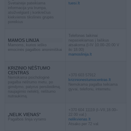
Svetainėje pateikiama
tuesi.lt
informacija yra trumpa,
atsižvelgiant į konkrečius
kiekvienos tikslinės grupės
poreikius
Telefonas laikinai
MAMOS LINIJA
nepasiekiamas į laiškus
Mamoms, kurios ieško
atsakoma (I-IV 10.00–20.00 V
emocinės pagalbos anonimiškai
iki 18.00)
mamoslinija.lt
KRIZINIO NĖŠTUMO
CENTRAS
+370 603 57912
Nemokama psichologinė
krizinionestumocentras.lt
pagalba nėštumo metu, po
Nemokama pagalba teikiama
gimdymo, patyrus persileidimą,
gyvai, telefonu, internetu.
naujagimio netektį, nėštumo
nutraukimą.
+370 604 11119 (I–VII,18.00–
„NELIK VIENAS“
22.00 val.)
Pagalbos linija vyrams
nelikvienas.lt
Atsako per 72 val.