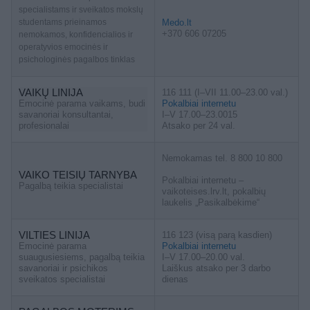
specialistams ir sveikatos mokslų
studentams prieinamos
Medo.lt
+370 606 07205
nemokamos, konfidencialios ir
operatyvios emocinės ir
psichologinės pagalbos tinklas
VAIKŲ LINIJA
116 111 (I–VII 11.00–23.00 val.)
Emocinė parama vaikams, budi
Pokalbiai internetu
savanoriai konsultantai,
I–V 17.00–23.0015
profesionalai
Atsako per 24 val.
Nemokamas tel. 8 800 10 800
VAIKO TEISIŲ TARNYBA
Pokalbiai internetu –
Pagalbą teikia specialistai
vaikoteises.lrv.lt, pokalbių
laukelis „Pasikalbėkime“
VILTIES LINIJA
116 123 (visą parą kasdien)
Emocinė parama
Pokalbiai internetu
suaugusiesiems, pagalbą teikia
I–V 17.00–20.00 val.
savanoriai ir psichikos
Laiškus atsako per 3 darbo
sveikatos specialistai
dienas