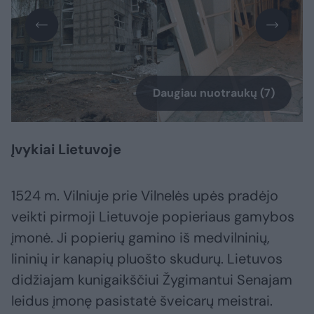
Daugiau nuotraukų (7)
Įvykiai Lietuvoje
1524 m. Vilniuje prie Vilnelės upės pradėjo
veikti pirmoji Lietuvoje popieriaus gamybos
įmonė. Ji popierių gamino iš medvilninių,
lininių ir kanapių pluošto skudurų. Lietuvos
didžiajam kunigaikščiui Žygimantui Senajam
leidus įmonę pasistatė šveicarų meistrai.