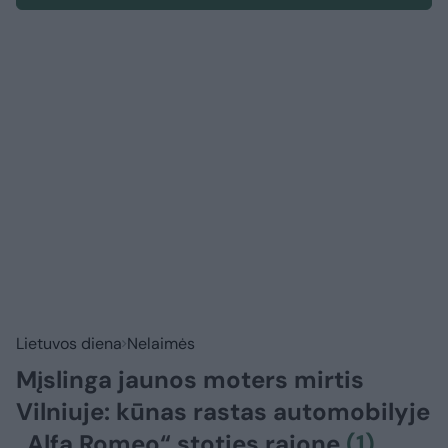
Lietuvos diena
Nelaimės
Mįslinga jaunos moters mirtis
Vilniuje: kūnas rastas automobilyje
„Alfa Romeo“ stoties rajone
(1)