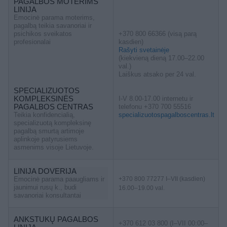
PAGALBOS MOTERIMS
LINIJA
Emocinė parama moterims,
pagalbą teikia savanoriai ir
psichikos sveikatos
+370 800 66366 (visą parą
profesionalai
kasdien)
Rašyti svetainėje
(kiekvieną dieną 17.00–22.00
val.)
Laiškus atsako per 24 val.
SPECIALIZUOTOS
KOMPLEKSINĖS
I-V 8.00-17.00 internetu ir
PAGALBOS CENTRAS
telefonu +370 700 55516
Teikia konfidencialią,
specializuotospagalboscentras.lt
specializuotą kompleksinę
pagalbą smurtą artimoje
aplinkoje patyrusiems
asmenims visoje Lietuvoje.
LINIJA DOVERIJA
Emocinė parama paaugliams ir
+370 800 77277 I–VII (kasdien)
jaunimui rusų k., budi
16.00–19.00 val.
savanoriai konsultantai
ANKSTUKŲ PAGALBOS
+370 612 03 800 (I–VII 00:00–