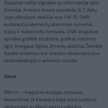
išsiųstas radijo signalas su informacija apie
žmoniją. Aresibo žinutė susideda iš 7 dalių.
Joje užkoduoti skaičiai nuo 1 iki 10, DNR
sudarančių elementų atominiai numeriai,
bazių ir nukleotidų formulės, DNR dvigubos
spiralės grafinė struktūra, grafinė vidutinio
ūgio žmogaus figūra, žmonių skaičius Žemėje,
Saulės sistemos bei Aresibo observatorijos
radioteleskopo ir antenos vaizdai.
Gimė
1861 m. – krepšinio kūrėjas Jamesas
Naismithas. Iš Kanados kilęs kūno kultūros
dėstytojas su Masčusetso valstijos