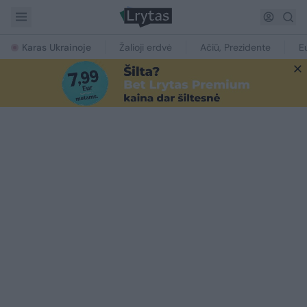
Karas Ukrainoje
Žalioji erdvė
Ačiū, Prezidente
E