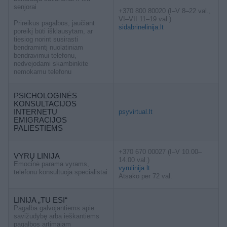
senjorai
+370 800 80020 (I–V 8–22 val.,
VI–VII 11–19 val.)
Prireikus pagalbos, jaučiant
sidabrinelinija.lt
poreikį būti išklausytam, ar
tiesiog norint susirasti
bendramintį nuolatiniam
bendravimui telefonu,
nedvejodami skambinkite
nemokamu telefonu
PSICHOLOGINĖS
KONSULTACIJOS
INTERNETU
psyvirtual.lt
EMIGRACIJOS
PALIESTIEMS
+370 670 00027 (I–V 10.00–
VYRŲ LINIJA
14.00 val.)
Emocinė parama vyrams,
vyrulinija.lt
telefonu konsultuoja specialistai
Atsako per 72 val.
LINIJA „TU ESI“
Pagalba galvojantiems apie
savižudybę arba ieškantiems
pagalbos artimajam