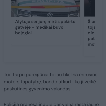
Alytuje senjorę mirtis pakirto
Šiurpūs 
gatvėje – medikai buvo
toje pači
bejėgiai
dieną ras
paties a
moterys
Tuo tarpu pareigūnai toliau tikslina mirusios
moters tapatybę, bando atkurti, ką ji veikė
paskutines gyvenimo valandas.
Policija praneša ir apie dar vieną rastą jauno