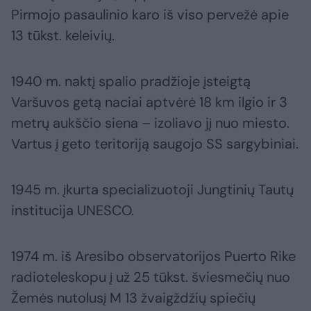
Pirmojo pasaulinio karo iš viso pervežė apie
13 tūkst. keleivių.
1940 m. naktį spalio pradžioje įsteigtą
Varšuvos getą naciai aptvėrė 18 km ilgio ir 3
metrų aukščio siena – izoliavo jį nuo miesto.
Vartus į geto teritoriją saugojo SS sargybiniai.
1945 m. įkurta specializuotoji Jungtinių Tautų
institucija UNESCO.
1974 m. iš Aresibo observatorijos Puerto Rike
radioteleskopu į už 25 tūkst. šviesmečių nuo
Žemės nutolusį M 13 žvaigždžių spiečių