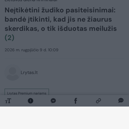
Neįtikėtini žudiko pasiteisinimai:
bandė įtikinti, kad jis ne žiaurus
skerdikas, o tik išduotas meilužis
(2)
2026 m. rugpjūčio 9 d. 10:09
Lrytas.lt
Lrytas Premium nariams
Lietuvos apeliaciniame teisme 62 metų
Vigintas Arbačauskas iš paskutiniųjų
stengėsi atsikratyti maniako skerdiko