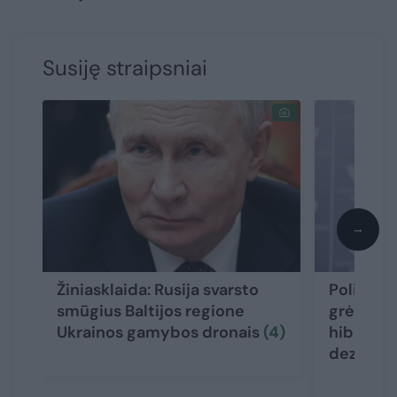
Susiję straipsniai
→
Žiniasklaida: Rusija svarsto
Politikai
smūgius Baltijos regione
grėsmę Li
Ukrainos gamybos dronais
(4)
hibridinė
dezinfor