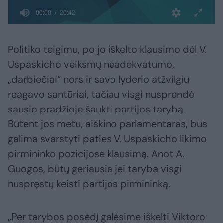
Politiko teigimu, po jo iškelto klausimo dėl V.
Uspaskicho veiksmų neadekvatumo,
„darbiečiai“ nors ir savo lyderio atžvilgiu
reagavo santūriai, tačiau visgi nusprendė
sausio pradžioje šaukti partijos tarybą.
Būtent jos metu, aiškino parlamentaras, bus
galima svarstyti paties V. Uspaskicho likimo
pirmininko pozicijose klausimą. Anot A.
Guogos, būtų geriausia jei taryba visgi
nuspręstų keisti partijos pirmininką.
„Per tarybos posėdį galėsime iškelti Viktoro