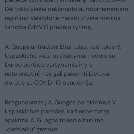
padedančio sukurti imunitetą nuo COVID-19.
Dėl tokio viešai deklaruoto europarlamentaro
raginimo Valstybinė maisto ir veterinarijos
tarnyba (VMVT) pradėjo tyrimą.
A. Guoga antradienį Eltai teigė, kad tokie V.
Uspaskicho vieši pasisakymai nedera su
Darbo partijos vertybėmis ir yra
netoleruotini, nes gali pakenkti Lietuvai
dorotis su COVID-19 pandemija.
Reaguodamas į A. Guogos pareiškimus V.
Uspaskichas pareiškė, kad nebematąs
apskritai A. Guogos tolesnio buvimo
„darbiečių“ gretose.