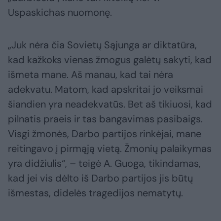
Uspaskichas nuomonę.
„Juk nėra čia Sovietų Sąjunga ar diktatūra,
kad kažkoks vienas žmogus galėtų sakyti, kad
išmeta mane. Aš manau, kad tai nėra
adekvatu. Matom, kad apskritai jo veiksmai
šiandien yra neadekvatūs. Bet aš tikiuosi, kad
pilnatis praeis ir tas bangavimas pasibaigs.
Visgi žmonės, Darbo partijos rinkėjai, mane
reitingavo į pirmąją vietą. Žmonių palaikymas
yra didžiulis“, – teigė A. Guoga, tikindamas,
kad jei vis dėlto iš Darbo partijos jis būtų
išmestas, didelės tragedijos nematytų.