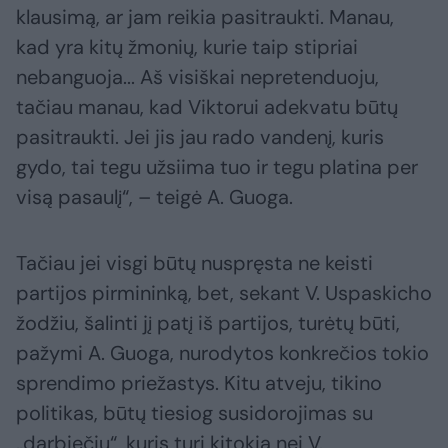
klausimą, ar jam reikia pasitraukti. Manau,
kad yra kitų žmonių, kurie taip stipriai
nebanguoja... Aš visiškai nepretenduoju,
tačiau manau, kad Viktorui adekvatu būtų
pasitraukti. Jei jis jau rado vandenį, kuris
gydo, tai tegu užsiima tuo ir tegu platina per
visą pasaulį“, – teigė A. Guoga.
Tačiau jei visgi būtų nuspręsta ne keisti
partijos pirmininką, bet, sekant V. Uspaskicho
žodžiu, šalinti jį patį iš partijos, turėtų būti,
pažymi A. Guoga, nurodytos konkrečios tokio
sprendimo priežastys. Kitu atveju, tikino
politikas, būtų tiesiog susidorojimas su
„darbiečiu“, kuris turi kitokią nei V.