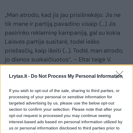
„Man atrodo, kad jis jau prisišnekėjo. Jis ne
tik mane ir partiją pavadino visaip (...) Jis
pasirinko reklaminę kampaniją, gal su kokia
Laisvės partija susitarė, todėl ieško
priežasčių, kaip išeiti (...). Todėl, man atrodo,
jo dienos suskaičiuotos“, – Eltai teigė V.
Uspaskichas.
Lrytas.lt -
Do Not Process My Personal Information
Darbo partija
Antanas Guoga
^Instant
If you wish to opt-out of the sale, sharing to third parties, or
Rodyti daugiau žymių
processing of your personal or sensitive information for
targeted advertising by us, please use the below opt-out
section to confirm your selection. Please note that after your
opt-out request is processed you may continue seeing
Komentuoti po šiuo straipsniu
interest-based ads based on personal information utilized by
us or personal information disclosed to third parties prior to