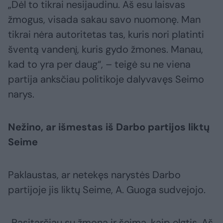
„Dėl to tikrai nesijaudinu. Aš esu laisvas
žmogus, visada sakau savo nuomonę. Man
tikrai nėra autoritetas tas, kuris nori platinti
šventą vandenį, kuris gydo žmones. Manau,
kad to yra per daug“, – teigė su ne viena
partija anksčiau politikoje dalyvavęs Seimo
narys.
Nežino, ar išmestas iš Darbo partijos liktų
Seime
Paklaustas, ar netekęs narystės Darbo
partijoje jis liktų Seime, A. Guoga sudvejojo.
„Pasitarčiau su žmona ir šeima, kaip elgtis. Aš