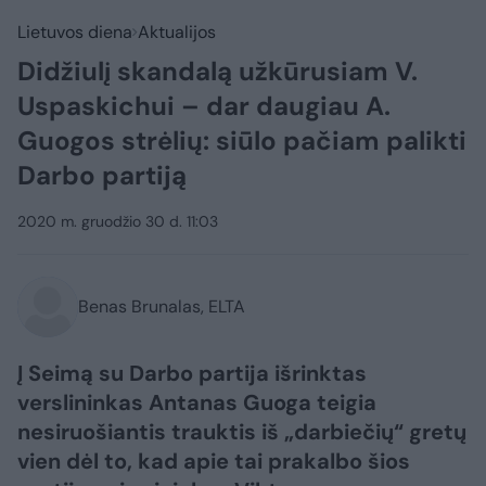
Lietuvos diena
Aktualijos
Didžiulį skandalą užkūrusiam V.
Uspaskichui – dar daugiau A.
Guogos strėlių: siūlo pačiam palikti
Darbo partiją
2020 m. gruodžio 30 d. 11:03
Benas Brunalas, ELTA
Į Seimą su Darbo partija išrinktas
verslininkas Antanas Guoga teigia
nesiruošiantis trauktis iš „darbiečių“ gretų
vien dėl to, kad apie tai prakalbo šios