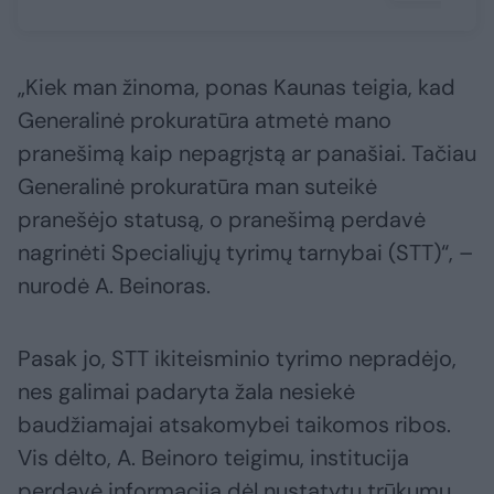
„Kiek man žinoma, ponas Kaunas teigia, kad
Generalinė prokuratūra atmetė mano
pranešimą kaip nepagrįstą ar panašiai. Tačiau
Generalinė prokuratūra man suteikė
pranešėjo statusą, o pranešimą perdavė
nagrinėti Specialiųjų tyrimų tarnybai (STT)“, –
nurodė A. Beinoras.
Pasak jo, STT ikiteisminio tyrimo nepradėjo,
nes galimai padaryta žala nesiekė
baudžiamajai atsakomybei taikomos ribos.
Vis dėlto, A. Beinoro teigimu, institucija
perdavė informaciją dėl nustatytų trūkumų