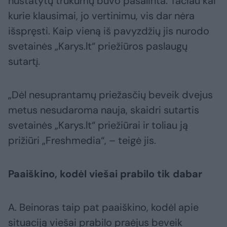
nustatytų trūkumų buvo pašalinta. Tačiau kai
kurie klausimai, jo vertinimu, vis dar nėra
išspręsti. Kaip vieną iš pavyzdžių jis nurodo
svetainės „Karys.lt“ priežiūros paslaugų
sutartį.
„Dėl nesuprantamų priežasčių beveik dvejus
metus nesudaroma nauja, skaidri sutartis
svetainės „Karys.lt“ priežiūrai ir toliau ją
prižiūri „Freshmedia“, – teigė jis.
Paaiškino, kodėl viešai prabilo tik dabar
A. Beinoras taip pat paaiškino, kodėl apie
situaciją viešai prabilo praėjus beveik