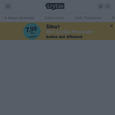
Karas Ukrainoje
Žalioji erdvė
Ačiū, Prezidente
E