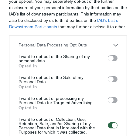
your opt-out. You may separately opt-out of the further
Komentuoti gali tik Lrytas registruoti vartotojai.
disclosure of your personal information by third parties on the
Prisijunkite prie registruotų vartotojų
IAB’s list of downstream participants. This information may
also be disclosed by us to third parties on the
IAB’s List of
bendruomenės ir bendraukite komentaruose!
Downstream Participants
that may further disclose it to other
third parties.
Rodyti komentarus
Personal Data Processing Opt Outs
I want to opt-out of the Sharing of my
Prisijungti komentatoriams
personal data.
Opted In
I want to opt-out of the Sale of my
Personal Data.
Opted In
I want to opt-out of processing my
Personal Data for Targeted Advertising.
Opted In
I want to opt-out of Collection, Use,
Retention, Sale, and/or Sharing of my
Personal Data that Is Unrelated with the
Purposes for which it was collected.