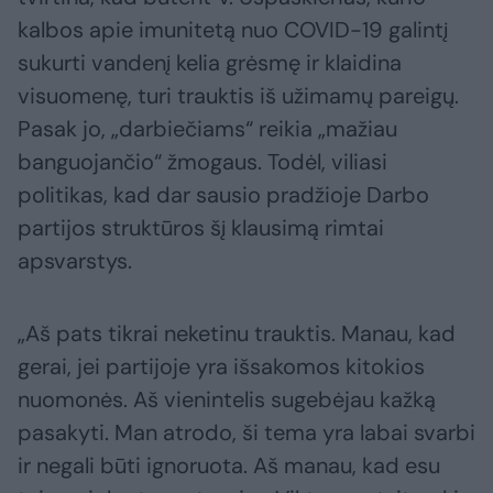
kalbos apie imunitetą nuo COVID-19 galintį
sukurti vandenį kelia grėsmę ir klaidina
visuomenę, turi trauktis iš užimamų pareigų.
Pasak jo, „darbiečiams“ reikia „mažiau
banguojančio“ žmogaus. Todėl, viliasi
politikas, kad dar sausio pradžioje Darbo
partijos struktūros šį klausimą rimtai
apsvarstys.
„Aš pats tikrai neketinu trauktis. Manau, kad
gerai, jei partijoje yra išsakomos kitokios
nuomonės. Aš vienintelis sugebėjau kažką
pasakyti. Man atrodo, ši tema yra labai svarbi
ir negali būti ignoruota. Aš manau, kad esu