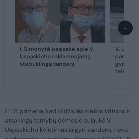
→
I. Šimonytė pasisakė apie V.
V. Uspask
Uspaskicho reklamuojamą
pareišku
stebuklingą vandenį
gydantį 
teisinink
ELTA primena, kad didžiulės viešos kritikos ir
atsakingų tarnybų dėmesio sulaukė V.
Uspaskicho kvietimas įsigyti vandens, neva