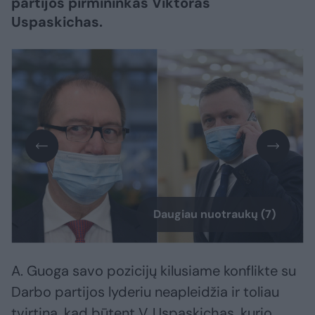
partijos pirmininkas Viktoras
Uspaskichas.
Daugiau nuotraukų (7)
A. Guoga savo pozicijų kilusiame konflikte su
Darbo partijos lyderiu neapleidžia ir toliau
tvirtina, kad būtent V. Uspaskichas, kurio