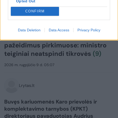
Opted Out
CONFIRM
Lietuvos diena
Aktualijos
Data Deletion
Data Access
Privacy Policy
Karys prabilo apie galimus
pažeidimus pirkimuose: ministro
teiginiai neatspindi tikrovės
(9)
2026 m. rugpjūčio 9 d. 05:07
Lrytas.lt
Buvęs kariuomenės Karo prievolės ir
komplektavimo tarnybos (KPKT)
direktoriaus pavaduotojas Audrius