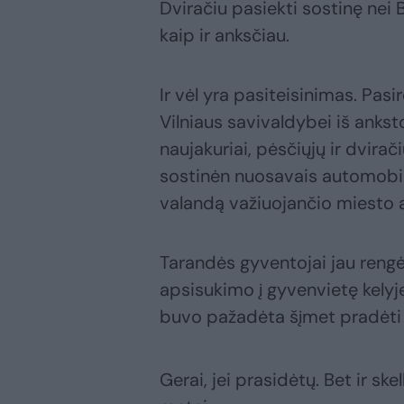
Dviračiu pasiekti sostinę nei 
kaip ir anksčiau.
Ir vėl yra pasiteisinimas. Pasi
Vilniaus savivaldybei iš anks
naujakuriai, pėsčiųjų ir dvirači
sostinėn nuosavais automobilia
valandą važiuojančio miesto 
Tarandės gyventojai jau rengė
apsisukimo į gyvenvietę kelyj
buvo pažadėta šįmet pradėti 
Gerai, jei prasidėtų. Bet ir s