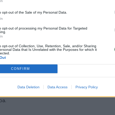
In
o opt-out of the Sale of my Personal Data.
In
to opt-out of processing my Personal Data for Targeted
ing.
In
o opt-out of Collection, Use, Retention, Sale, and/or Sharing
ersonal Data that Is Unrelated with the Purposes for which it
lected.
Out
CONFIRM
yvenvietės, kuriose daug naujakurių,
Data Deletion
Data Access
Privacy Policy
t ir pėsčiųjų, dviračių takų. Tačiau jie
ba.