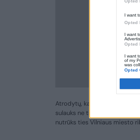
Opted 
I want t
Opted 
I want 
Advertis
Opted 
I want t
of my P
was col
Opted 
Atrodytų, kad viskas puiku. G
sulauks ne tik naujo asfalto, be
nutrūks ties Vilniaus miesto ri