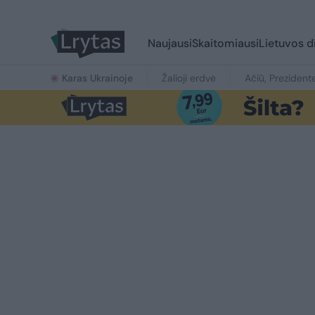
Naujausi
Skaitomiausi
Lietuvos d
Karas Ukrainoje
Žalioji erdvė
Ačiū, Prezident