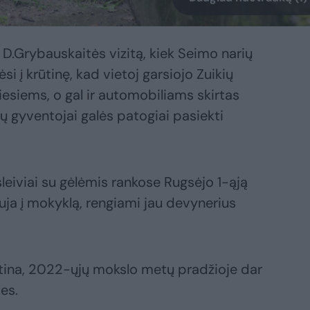
 D.Grybauskaitės vizitą, kiek Seimo narių
si į krūtinę, kad vietoj garsiojo Zuikių
esiems, o gal ir automobiliams skirtas
ių gyventojai galės patogiai pasiekti
leiviai su gėlėmis rankose Rugsėjo 1-ąją
uja į mokyklą, rengiami jau devynerius
tikėtina, 2022-ųjų mokslo metų pradžioje dar
es.