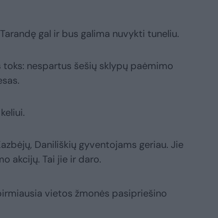
Tarandę gal ir bus galima nuvykti tuneliu.
jis toks: nespartus šešių sklypų paėmimo
sas.
eliui.
azbėjų, Daniliškių gyventojams geriau. Jie
 akcijų. Tai jie ir daro.
 pirmiausia vietos žmonės pasipriešino