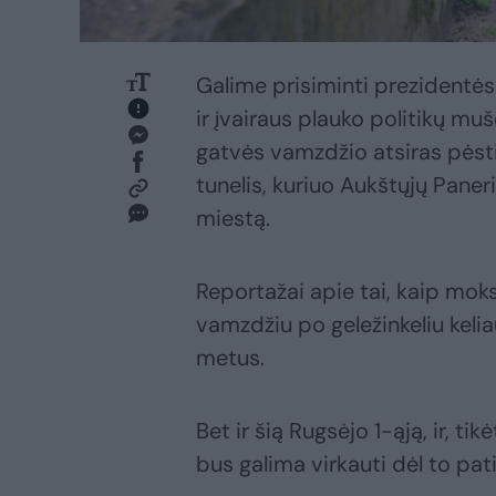
Galime prisiminti prezidentės
ir įvairaus plauko politikų mušė
gatvės vamzdžio atsiras pėsti
tunelis, kuriuo Aukštųjų Paner
miestą.
Reportažai apie tai, kaip moks
vamzdžiu po geležinkeliu kelia
metus.
Bet ir šią Rugsėjo 1-ąją, ir, 
bus galima virkauti dėl to pati