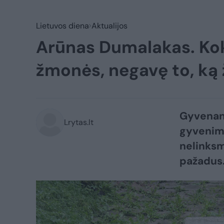
Lietuvos diena
Aktualijos
Arūnas Dumalakas. Kok
žmonės, negavę to, ką 
Gyvenant
Lrytas.lt
gyvenima
nelinksm
pažadus