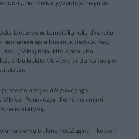
Bendorių, nei Riešės gyventojai negalės
rodo, Lietuvos automobilių kelių direkcija
to nepranešė apie būsimus darbus. Tad,
ų takų į Vilnių nelaukite. Keliaukite
is arba laukite tik vieną ar du kartus per
autobuso.
 protesto akcijas dėl pavojingo
e Vilnius–Panevėžys. Jiems nuraminti
tunelio statybą.
kelbiama darbų trukmė nedžiugina – ketveri