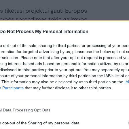
s tikėtasi projektui gauti Europos
usybės sprendimas tokią galimybę
yvendinti 1,7 mln. eurų neturi.
Do Not Process My Personal Information
to opt-out of the sale, sharing to third parties, or processing of your per
ie darnų judumą, apie pėsčiųjų ir dviračių
formation for targeted advertising by us, please use the below opt-out s
 kas vyksta Riešėje, kur atliekami kelio
r selection. Please note that after your opt-out request is processed y
nstrukcijos darbai.
eing interest-based ads based on personal information utilized by us or
disclosed to third parties prior to your opt-out. You may separately opt-
losure of your personal information by third parties on the IAB’s list of
pasiekia vamzdžiu, kuriame buvo
. This information may also be disclosed by us to third parties on the
IA
Participants
that may further disclose it to other third parties.
a valkatos
l Data Processing Opt Outs
o opt-out of the Sharing of my personal data.