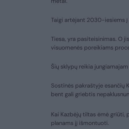
metai.
Taigi artėjant 2030-iesiems į 
Tiesa, yra pasiteisinimas. O 
visuomenės poreikiams proce
Šių sklypų reikia jungiamajam k
Sostinės pakraštyje esančių K
bent gali griebtis nepaklusnumo
Kai Kazbėjų tiltas ėmė griūti,
planams jį išmontuoti.