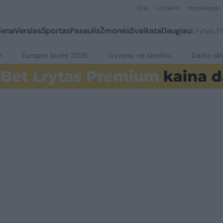
Orai
Lrytas.tv
Horoskopai
iena
Verslas
Sportas
Pasaulis
Žmonės
Sveikata
Daugiau
Lrytas 
e
Europos burės 2026
Gyvenu, ne skrolinu
Darbo ske