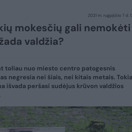
2021 m. rugpjūčio 7 d.
ių mokesčių gali nemokėti
žada valdžia?
 toliau nuo miesto centro patogesnis
s negresia nei šiais, nei kitais metais. Toki
a išvada peršasi sudėjus krūvon valdžios
.