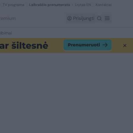
TV programa
Laikraščio prenumerata
Lrytas EN
Kontaktai
Premium
Prisijungti
lbimai