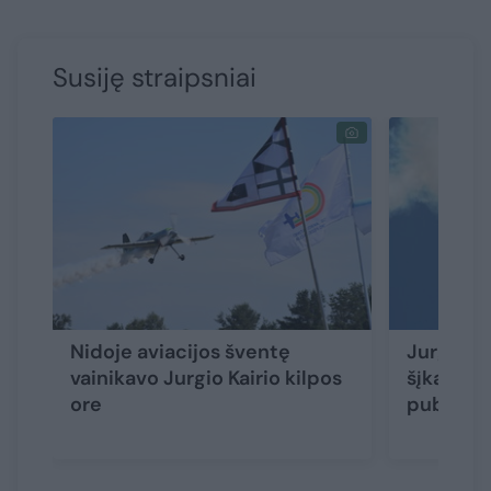
Susiję straipsniai
Nidoje aviacijos šventę
Jurgio Ka
vainikavo Jurgio Kairio kilpos
šįkart ža
ore
publiką A