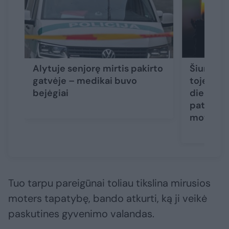
Alytuje senjorę mirtis pakirto
Šiurpūs 
gatvėje – medikai buvo
toje pači
bejėgiai
dieną ras
paties a
moterys
Tuo tarpu pareigūnai toliau tikslina mirusios
moters tapatybę, bando atkurti, ką ji veikė
paskutines gyvenimo valandas.