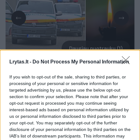
Daugiau nuotraukų (1)
Lrytas.lt -
Do Not Process My Personal Information
Kaip pranešė Vilniaus apskrities VPK,
If you wish to opt-out of the sale, sharing to third parties, or
rugpjūčio 7 d. apie 9 val. 10 min. Vilniuje,
processing of your personal or sensitive information for
targeted advertising by us, please use the below opt-out
Sodų g., automobilyje, rastas nenustatytos
section to confirm your selection. Please note that after your
tapatybės apie 25 m. amžiaus mirusios
opt-out request is processed you may continue seeing
moters kūnas be išorinių smurto požymių.
interest-based ads based on personal information utilized by
us or personal information disclosed to third parties prior to
your opt-out. You may separately opt-out of the further
disclosure of your personal information by third parties on the
Lrytas
žiniomis, kūnas rastas
IAB’s list of downstream participants. This information may