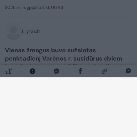
2026 m. rugpjūčio 8 d. 06:43
Lrytas.lt
Vienas žmogus buvo sužalotas
penktadienį Varėnos r. susidūrus dviem
lengviesiems automobiliams. Avarija
sukėlė užsnūdęs vairuotojas, įvykio vietoje
buvo sutrikęs eismas.