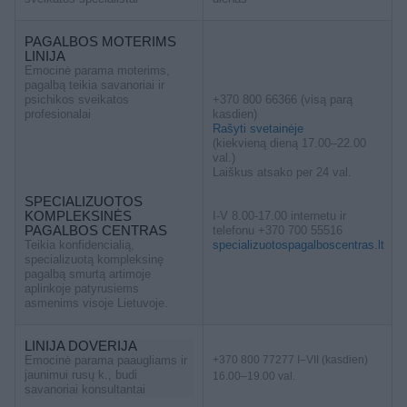
PAGALBOS MOTERIMS
LINIJA
Emocinė parama moterims,
pagalbą teikia savanoriai ir
psichikos sveikatos
+370 800 66366 (visą parą
profesionalai
kasdien)
Rašyti svetainėje
(kiekvieną dieną 17.00–22.00
val.)
Laiškus atsako per 24 val.
SPECIALIZUOTOS
KOMPLEKSINĖS
I-V 8.00-17.00 internetu ir
PAGALBOS CENTRAS
telefonu +370 700 55516
Teikia konfidencialią,
specializuotospagalboscentras.lt
specializuotą kompleksinę
pagalbą smurtą artimoje
aplinkoje patyrusiems
asmenims visoje Lietuvoje.
LINIJA DOVERIJA
Emocinė parama paaugliams ir
+370 800 77277 I–VII (kasdien)
jaunimui rusų k., budi
16.00–19.00 val.
savanoriai konsultantai