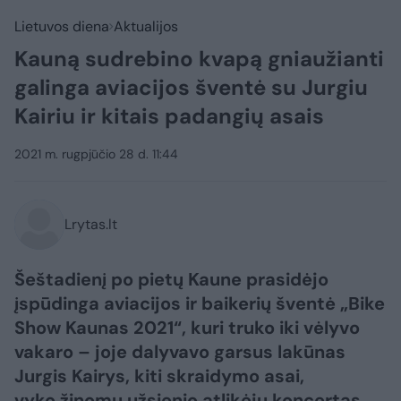
Lietuvos diena
Aktualijos
Kauną sudrebino kvapą gniaužianti
galinga aviacijos šventė su Jurgiu
Kairiu ir kitais padangių asais
2021 m. rugpjūčio 28 d. 11:44
Lrytas.lt
Šeštadienį po pietų Kaune prasidėjo
įspūdinga aviacijos ir baikerių šventė „Bike
Show Kaunas 2021“, kuri truko iki vėlyvo
vakaro – joje dalyvavo garsus lakūnas
Jurgis Kairys, kiti skraidymo asai,
vyko žinomų užsienio atlikėjų koncertas,