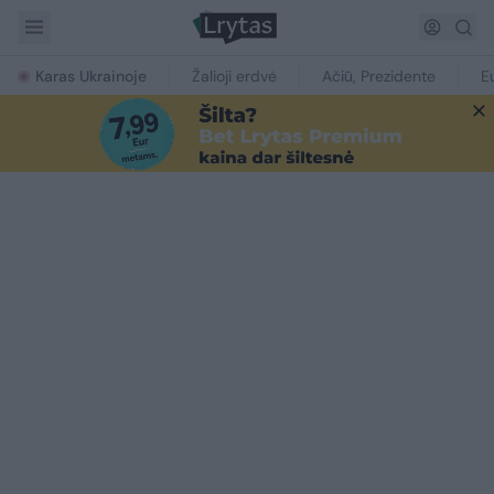
Karas Ukrainoje
Žalioji erdvė
Ačiū, Prezidente
E