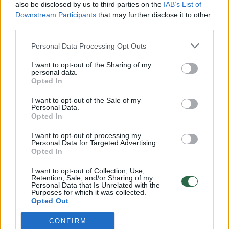
automobilio „Alfa Romeo“ priekinėje
also be disclosed by us to third parties on the
IAB’s List of
sėdynėje. Automobilyje nejudančią moterį
Downstream Participants
that may further disclose it to other
third parties.
pastebėjo praeiviai.
Personal Data Processing Opt Outs
Žmonės kilo įtarimas, kad jaunai moteriai
I want to opt-out of the Sharing of my
personal data.
kažkas negerai, todėl jie iškvietė greitosios
Opted In
pagalbos medikus.
I want to opt-out of the Sale of my
Personal Data.
Opted In
Pamatykite filmuotą medžiagą: ištrauktas
I want to opt-out of processing my
į tvenkinį įskriejęs automobilis
Personal Data for Targeted Advertising.
Opted In
I want to opt-out of Collection, Use,
Retention, Sale, and/or Sharing of my
Personal Data that Is Unrelated with the
Purposes for which it was collected.
Opted Out
CONFIRM