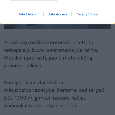
Data Deletion
Data Access
Privacy Policy
Atvažiavę medikai moteriai padėti jau
nebegalėjo, buvo konstatuota jos mirtis.
Medikai apie rastą jauno moters kūną
pranešė policijai.
Pareigūnai vis dar tikslina
mirusiosios tapatybę. Įtariama, kad tai gali
būti 1999 m. gimusi moteris, tačiau
oficicialiai tai dar nepatvirtinta.