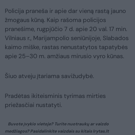
Policija praneša ir apie dar vieną rastą jauno
žmogaus kūną. Kaip rašoma policijos
pranešime, rugpjūčio 7 d. apie 20 val. 17 min.
Vilniaus r., Marijampolio seniūnijoje, Slabados
kaimo miške, rastas nenustatytos tapatybės
apie 25–30 m. amžiaus mirusio vyro kūnas.
Šiuo atveju įtariama savižudybė.
Pradėtas ikiteisminis tyrimas mirties
priežasčiai nustatyti.
Buvote įvykio vietoje? Turite nuotraukų ar vaizdo
medžiagos? Pasidalinkite vaizdais su kitais lrytas.lt