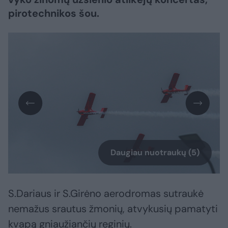
pirotechnikos šou.
Daugiau nuotraukų (5)
S.Dariaus ir S.Girėno aerodromas sutraukė
nemažus srautus žmonių, atvykusių pamatyti
kvapą gniaužiančių reginių.