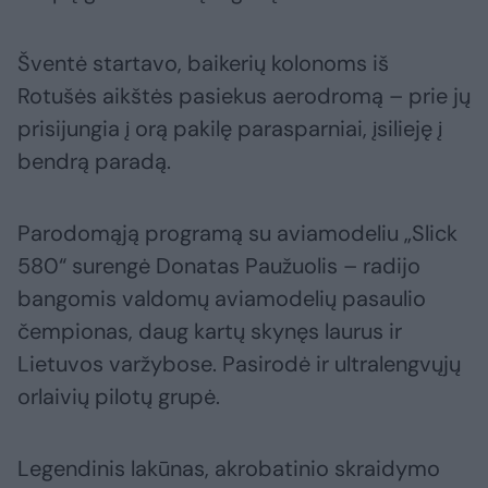
Šventė startavo, baikerių kolonoms iš
Rotušės aikštės pasiekus aerodromą – prie jų
prisijungia į orą pakilę parasparniai, įsilieję į
bendrą paradą.
Parodomąją programą su aviamodeliu „Slick
580“ surengė Donatas Paužuolis – radijo
bangomis valdomų aviamodelių pasaulio
čempionas, daug kartų skynęs laurus ir
Lietuvos varžybose. Pasirodė ir ultralengvųjų
orlaivių pilotų grupė.
Legendinis lakūnas, akrobatinio skraidymo