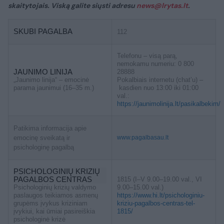
skaitytojais. Viską galite siųsti adresu
news@lrytas.lt
.
SKUBI PAGALBA
112
Telefonu – visą parą,
nemokamu numeriu: 0 800
JAUNIMO LINIJA
28888
„Jaunimo linija“ – emocinė
Pokalbiais internetu (chat’u) –
parama jaunimui (16–35 m.)
kasdien nuo 13:00 iki 01:00
val.:
https://jaunimolinija.lt/pasikalbekim/
Patikima informacija apie
emocinę sveikatą ir
www.pagalbasau.lt
psichologinę pagalbą
PSICHOLOGINIŲ KRIZIŲ
PAGALBOS CENTRAS
1815 (I–V 9.00–19.00 val., VI
Psichologinių krizių valdymo
9.00–15.00 val.)
paslaugos teikiamos asmenų
https://www.hi.lt/psichologiniu-
grupėms įvykus kriziniam
kriziu-pagalbos-centras-tel-
įvykiui, kai ūmiai pasireiškia
1815/
psichologinė krizė