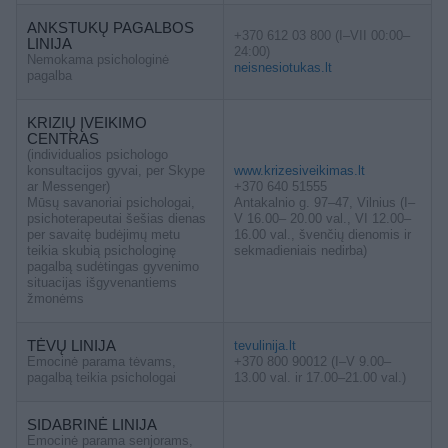
ANKSTUKŲ PAGALBOS
+370 612 03 800 (I–VII 00:00–
LINIJA
24:00)
Nemokama psichologinė
neisnesiotukas.lt
pagalba
KRIZIŲ ĮVEIKIMO
CENTRAS
(individualios psichologo
konsultacijos gyvai, per Skype
www.krizesiveikimas.lt
ar Messenger)
+370 640 51555
Mūsų savanoriai psichologai,
Antakalnio g. 97–47, Vilnius (I–
psichoterapeutai šešias dienas
V 16.00– 20.00 val., VI 12.00–
per savaitę budėjimų metu
16.00 val., švenčių dienomis ir
teikia skubią psichologinę
sekmadieniais nedirba)
pagalbą sudėtingas gyvenimo
situacijas išgyvenantiems
žmonėms
TĖVŲ LINIJA
tevulinija.lt
Emocinė parama tėvams,
+370 800 90012 (I–V 9.00–
pagalbą teikia psichologai
13.00 val. ir 17.00–21.00 val.)
SIDABRINĖ LINIJA
Emocinė parama senjorams,