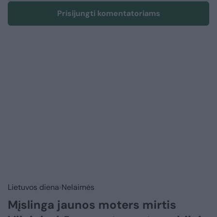
Prisijungti komentatoriams
Lietuvos diena
Nelaimės
Mįslinga jaunos moters mirtis