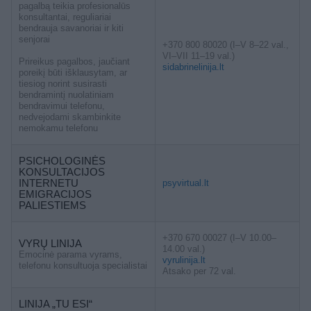
pagalbą teikia profesionalūs
konsultantai, reguliariai
bendrauja savanoriai ir kiti
senjorai
+370 800 80020 (I–V 8–22 val.,
VI–VII 11–19 val.)
Prireikus pagalbos, jaučiant
sidabrinelinija.lt
poreikį būti išklausytam, ar
tiesiog norint susirasti
bendramintį nuolatiniam
bendravimui telefonu,
nedvejodami skambinkite
nemokamu telefonu
PSICHOLOGINĖS
KONSULTACIJOS
INTERNETU
psyvirtual.lt
EMIGRACIJOS
PALIESTIEMS
+370 670 00027 (I–V 10.00–
VYRŲ LINIJA
14.00 val.)
Emocinė parama vyrams,
vyrulinija.lt
telefonu konsultuoja specialistai
Atsako per 72 val.
LINIJA „TU ESI“