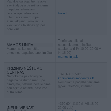
Pagalba galvojantiems apie
savižudybę arba ieškantiems
pagalbos artimajam
Svetainėje pateikiama
tuesi.lt
informacija yra trumpa,
atsižvelgiant į konkrečius
kiekvienos tikslinės grupės
poreikius
Telefonas laikinai
MAMOS LINIJA
nepasiekiamas į laiškus
Mamoms, kurios ieško
atsakoma (I-IV 10.00–20.00 V
emocinės pagalbos anonimiškai
iki 18.00)
mamoslinija.lt
KRIZINIO NĖŠTUMO
CENTRAS
+370 603 57912
Nemokama psichologinė
krizinionestumocentras.lt
pagalba nėštumo metu, po
Nemokama pagalba teikiama
gimdymo, patyrus persileidimą,
gyvai, telefonu, internetu.
naujagimio netektį, nėštumo
nutraukimą.
+370 604 11119 (I–VII,18.00–
„NELIK VIENAS“
22.00 val.)