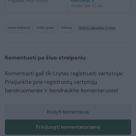
Pagalbos linija vyrams
nelikvienas.lt
Atsako per 72 val.
mirė moteris
mirė vyras
Vilnius
Rodyti daugiau žymių
Komentuoti po šiuo straipsniu
Komentuoti gali tik Lrytas registruoti vartotojai.
Prisijunkite prie registruotų vartotojų
bendruomenės ir bendraukite komentaruose!
Rodyti komentarus
Prisijungti komentatoriams