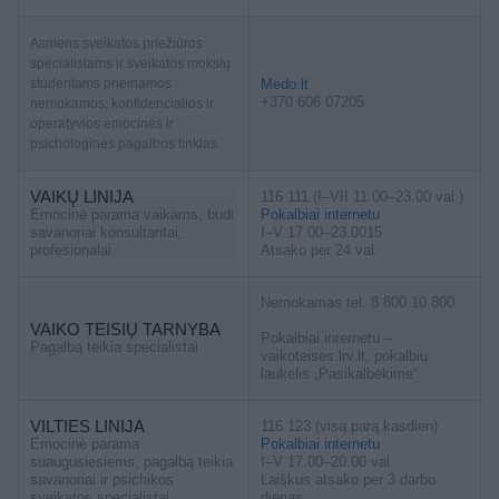
Asmens sveikatos priežiūros
specialistams ir sveikatos mokslų
studentams prieinamos
Medo.lt
+370 606 07205
nemokamos, konfidencialios ir
operatyvios emocinės ir
psichologinės pagalbos tinklas
VAIKŲ LINIJA
116 111 (I–VII 11.00–23.00 val.)
Emocinė parama vaikams, budi
Pokalbiai internetu
savanoriai konsultantai,
I–V 17.00–23.0015
profesionalai
Atsako per 24 val.
Nemokamas tel. 8 800 10 800
VAIKO TEISIŲ TARNYBA
Pokalbiai internetu –
Pagalbą teikia specialistai
vaikoteises.lrv.lt, pokalbių
laukelis „Pasikalbėkime“
VILTIES LINIJA
116 123 (visą parą kasdien)
Emocinė parama
Pokalbiai internetu
suaugusiesiems, pagalbą teikia
I–V 17.00–20.00 val.
savanoriai ir psichikos
Laiškus atsako per 3 darbo
sveikatos specialistai
dienas