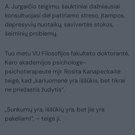
A. Jurgaičio teigimu, šauktiniai dažniausiai
konsultuojasi dėl patiriamo streso, įtampos,
depresyvių nuotaikų, savivertės stokos,
šeiminių problemų.
Tuo metu VU Filosofijos fakulteto doktorantė,
Karo akademijos psichologė-
psichoterapeutė mjr. Rosita Kanapeckaitė
teigė, kad „kariuomenė yra iššūkis, bet tikrai
ne priežastis žudytis“.
„Sunkumų yra, iššūkių yra, bet jie yra
pakeliami“, – teigė ji.