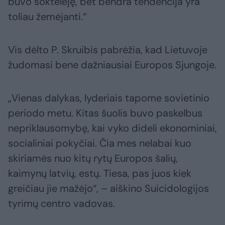
buvo šoktelėję, bet bendra tendencija yra
toliau žemėjanti.“
Vis dėlto P. Skruibis pabrėžia, kad Lietuvoje
žudomasi bene dažniausiai Europos Sjungoje.
„Vienas dalykas, lyderiais tapome sovietinio
periodo metu. Kitas šuolis buvo paskelbus
nepriklausomybę, kai vyko dideli ekonominiai,
socialiniai pokyčiai. Čia mes nelabai kuo
skiriamės nuo kitų rytų Europos šalių,
kaimynų latvių, estų. Tiesa, pas juos kiek
greičiau jie mažėjo“, – aiškino Suicidologijos
tyrimų centro vadovas.