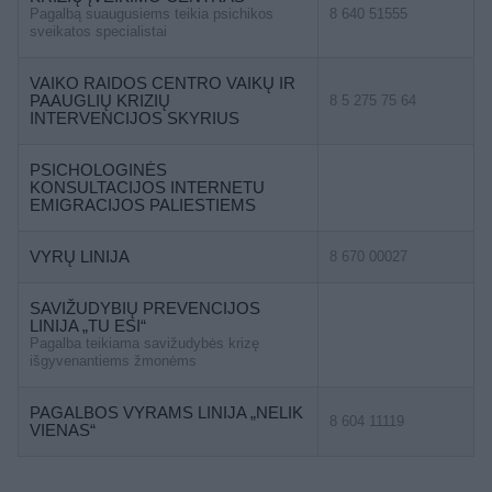
Pagalbą suaugusiems teikia psichikos
8 640 51555
sveikatos specialistai
VAIKO RAIDOS CENTRO VAIKŲ IR
PAAUGLIŲ KRIZIŲ
8 5 275 75 64
INTERVENCIJOS SKYRIUS
PSICHOLOGINĖS
KONSULTACIJOS INTERNETU
EMIGRACIJOS PALIESTIEMS
VYRŲ LINIJA
8 670 00027
SAVIŽUDYBIŲ PREVENCIJOS
LINIJA „TU ESI“
Pagalba teikiama savižudybės krizę
išgyvenantiems žmonėms
PAGALBOS VYRAMS LINIJA „NELIK
8 604 11119
VIENAS“