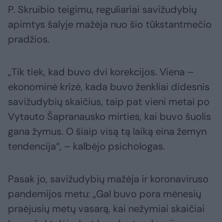
P. Skruibio teigimu, reguliariai savižudybių
apimtys šalyje mažėja nuo šio tūkstantmečio
pradžios.
„Tik tiek, kad buvo dvi korekcijos. Viena –
ekonominė krizė, kada buvo ženkliai didesnis
savižudybių skaičius, taip pat vieni metai po
Vytauto Šapranausko mirties, kai buvo šuolis
gana žymus. O šiaip visą tą laiką eina žemyn
tendencija“, – kalbėjo psichologas.
Pasak jo, savižudybių mažėja ir koronaviruso
pandemijos metu: „Gal buvo pora mėnesių
praėjusių metų vasarą, kai nežymiai skaičiai