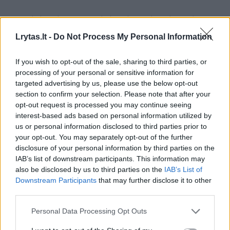
„Vertinimui yra naudojami struktūrizuoti
interviu, anketos ir kiti psichologinio ištyrimo
Lrytas.lt -
Do Not Process My Personal Information
metodai. Jie yra platūs, parengti drauge su
If you wish to opt-out of the sale, sharing to third parties, or
universitetų mokslininkais ir pritaikyti
processing of your personal or sensitive information for
Lietuvos jaunuoliams. Kai kurie metodai yra
targeted advertising by us, please use the below opt-out
section to confirm your selection. Please note that after your
visuotinai pripažinti daugelyje NATO šalių“, –
opt-out request is processed you may continue seeing
rašoma KAM komentare.
interest-based ads based on personal information utilized by
us or personal information disclosed to third parties prior to
your opt-out. You may separately opt-out of the further
Tačiau ministerija pabrėžia, kad psichikos
disclosure of your personal information by third parties on the
IAB’s list of downstream participants. This information may
sveikata yra „labai subtilus dalykas“, todėl
also be disclosed by us to third parties on the
IAB’s List of
kartais net ir patys geriausi tyrimo metodai
Downstream Participants
that may further disclose it to other
„gali neužčiuopti problemos ar sutrikimo
third parties.
užuomazgos“.
Personal Data Processing Opt Outs