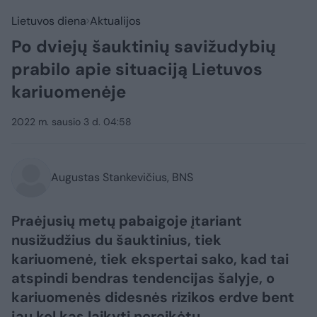
Lietuvos diena
Aktualijos
Po dviejų šauktinių savižudybių
prabilo apie situaciją Lietuvos
kariuomenėje
2022 m. sausio 3 d. 04:58
Augustas Stankevičius, BNS
Praėjusių metų pabaigoje įtariant
nusižudžius du šauktinius, tiek
kariuomenė, tiek ekspertai sako, kad tai
atspindi bendras tendencijas šalyje, o
kariuomenės didesnės rizikos erdve bent
jau kol kas laikyti nereikėtų.