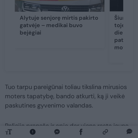
Alytuje senjorę mirtis pakirto
Šiurpūs 
gatvėje – medikai buvo
toje pači
bejėgiai
dieną ras
paties a
moterys
Tuo tarpu pareigūnai toliau tikslina mirusios
moters tapatybę, bando atkurti, ką ji veikė
paskutines gyvenimo valandas.
Policija praneša ir apie dar vieną rastą jauno
žmogaus kūną. Kaip rašoma policijos