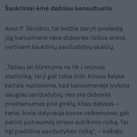
Šauktiniai ėmė dažniau konsultuotis
Anot P. Skruibio, tai leidžia daryti prielaidą,
jog kariuomenė nėra didesnės rizikos erdvė,
vertinant šauktinių savižudybių skaičių.
„Tačiau jei žiūrėtume ne tik Lietuvos
statistiką, tai ji gali tokia būti. Kitose šalyse
kartais nustatoma, kad kariuomenėje įvyksta
daugiau savižudybių, nes yra didesnis
prieinamumas prie ginklų, kitas dalykas –
kariai, kurie dalyvauja kovos veiksmuose, gali
patirti potrauminį streso sutrikimo riziką. Tai
irgi padidina savižudybės riziką“, – kalbėjo