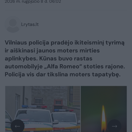
2026 m. rugpjūčio 8 d. 06:02
Lrytas.lt
Vilniaus policija pradėjo ikiteisminį tyrimą
ir aiškinasi jaunos moters mirties
aplinkybes. Kūnas buvo rastas
automobilyje „Alfa Romeo“ stoties rajone.
Policija vis dar tikslina moters tapatybę.