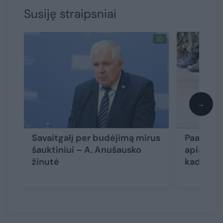
Susiję straipsniai
→
Savaitgalį per budėjimą mirus
Paaiškėj
šauktiniui – A. Anušausko
apie šauk
žinutė
kad jis 