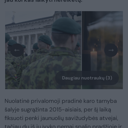
Daugiau nuotraukų (3)
Nuolatinė privalomoji pradinė karo tarnyba
šalyje sugrąžinta 2015-aisiais, per šį laiką
fiksuoti penki jaunuolių savižudybės atvejai,
tačiau du iš jų įvyko pernai spalio pradžioje ir