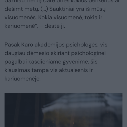
dažniau, nei tą darė prieš kokius penkerius ar
dešimt metų. (...) Šauktiniai yra iš mūsų
visuomenės. Kokia visuomenė, tokia ir
kariuomenė“, – dėstė ji.
Pasak Karo akademijos psichologės, vis
daugiau dėmesio skiriant psichologinei
pagalbai kasdieniame gyvenime, šis
klausimas tampa vis aktualesnis ir
kariuomenėje.