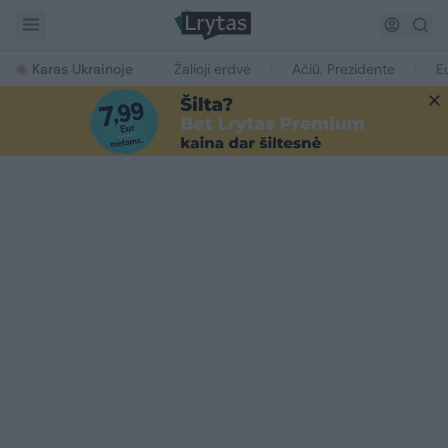
Karas Ukrainoje
Žalioji erdvė
Ačiū, Prezidente
E