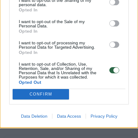
I want to opt-out of the Sharing of my
personal data.
„Todėl būtinas nuolatinis dėmesys kariui karo
Opted In
tarnybos metu. Geriausiai atsiradusias
I want to opt-out of the Sale of my
problemas gali pastebėti šalia esantys, kartu
Personal Data.
Opted In
tarnaujantys kariai ar tiesioginiai vadai, kurie
mokomi atpažinti galimus psichologinius
I want to opt-out of processing my
Personal Data for Targeted Advertising.
pokyčius ar atsiradusias asmenines
Opted In
problemas“, – nurodo KAM.
I want to opt-out of Collection, Use,
Retention, Sale, and/or Sharing of my
Personal Data that Is Unrelated with the
Purposes for which it was collected.
Kariuomenės duomenimis, psichologiniai
Opted Out
sutrikimai ar psichiatrinės ligos sudaro nuo
CONFIRM
30 iki 37 proc. ligų, dėl kurių šauktiniai
pripažįstami netinkamais į tarnybą
Data Deletion
Data Access
Privacy Policy
regioninėse pakomisėse.