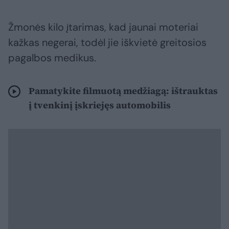
Žmonės kilo įtarimas, kad jaunai moteriai
kažkas negerai, todėl jie iškvietė greitosios
pagalbos medikus.
Pamatykite filmuotą medžiagą: ištrauktas
į tvenkinį įskriejęs automobilis