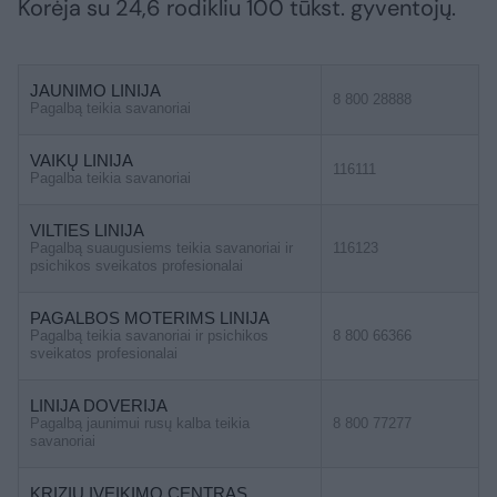
Korėja su 24,6 rodikliu 100 tūkst. gyventojų.
JAUNIMO LINIJA
8 800 28888
Pagalbą teikia savanoriai
VAIKŲ LINIJA
116111
Pagalba teikia savanoriai
VILTIES LINIJA
Pagalbą suaugusiems teikia savanoriai ir
116123
psichikos sveikatos profesionalai
PAGALBOS MOTERIMS LINIJA
Pagalbą teikia savanoriai ir psichikos
8 800 66366
sveikatos profesionalai
LINIJA DOVERIJA
Pagalbą jaunimui rusų kalba teikia
8 800 77277
savanoriai
KRIZIŲ ĮVEIKIMO CENTRAS