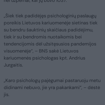
nei užpernai, kai jų buvo 1037.
„Šiek tiek padidėjęs psichologinių paslaugų
poreikis Lietuvos kariuomenėje sietinas tiek
su bendru šauktinių skaičiaus padidėjimu,
tiek ir su bendromis nuotaikomis bei
tendencijomis dėl užsitęsusios pandemijos
visuomenėje“, – BNS sakė Lietuvos
kariuomenės psichologas kpt. Andrius
Jurgaitis.
„Karo psichologų pajėgumai pastaruoju metu
didinami nebuvo, jie yra pakankami“, – dėstė
jis.