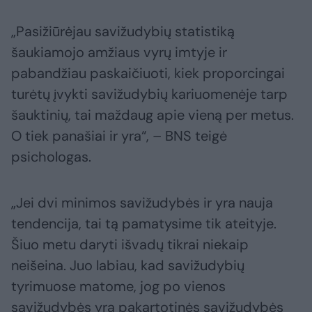
„Pasižiūrėjau savižudybių statistiką
šaukiamojo amžiaus vyrų imtyje ir
pabandžiau paskaičiuoti, kiek proporcingai
turėtų įvykti savižudybių kariuomenėje tarp
šauktinių, tai maždaug apie vieną per metus.
O tiek panašiai ir yra“, – BNS teigė
psichologas.
„Jei dvi minimos savižudybės ir yra nauja
tendencija, tai tą pamatysime tik ateityje.
Šiuo metu daryti išvadų tikrai niekaip
neišeina. Juo labiau, kad savižudybių
tyrimuose matome, jog po vienos
savižudybės yra pakartotinės savižudybės