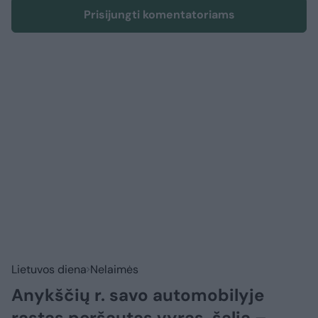
Prisijungti komentatoriams
Lietuvos diena
Nelaimės
Anykščių r. savo automobilyje
rastas peršautas vyras, šalia –