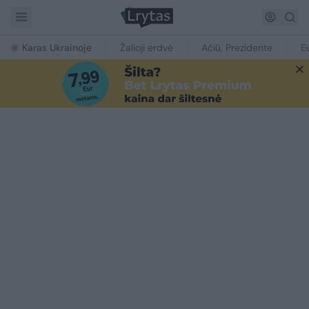
Karas Ukrainoje
Žalioji erdvė
Ačiū, Prezidente
E