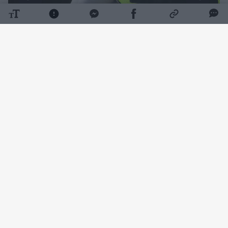
Daugiau nuotraukų (1)
Kaip pranešė Policijos departamentas,
rugpjūčio 8 d. apie 12 val. Anykščių r., ties
Aušros kaimu, savo automobilyje „Ford
Galaxy“ rastas susižalojęs vyras (gim. 1973
m.), kuris paguldytas į Vilniaus ligoninę.
Šalia vyriškio rastas ir paimtas teisėtai
laikomas 5,6 mm kalibro pistoletas „Margo“.