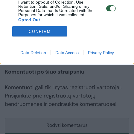
I want to opt-out of Collection, Use,
Retention, Sale, and/or Sharing of my
prieštaravimų.
Personal Data that Is Unrelated with the
Purposes for which it was collected.
Opted Out
Viktorija Čmilytė-Nielsen
CONFIRM
NATO (Šiaurės Atlanto Sutarties Organizacija)
^Instant
Rodyti daugiau žymių
Data Deletion
Data Access
Privacy Policy
Komentuoti po šiuo straipsniu
Komentuoti gali tik Lrytas registruoti vartotojai.
Prisijunkite prie registruotų vartotojų
bendruomenės ir bendraukite komentaruose!
Rodyti komentarus