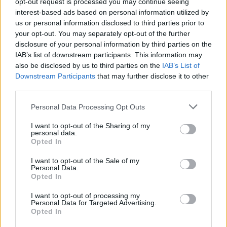
opt-out request is processed you may continue seeing
„Aš galiu pakomentuoti, kad kol kas dar turi
interest-based ads based on personal information utilized by
būti pasirašyti Švedijos, Suomijos ir NATO
us or personal information disclosed to third parties prior to
your opt-out. You may separately opt-out of the further
protokolai ir tik po to jie būtų teikiami
disclosure of your personal information by third parties on the
nacionaliniams parlamentams iš Vyriausybių.
IAB’s list of downstream participants. This information may
also be disclosed by us to third parties on the
IAB’s List of
Tai kol kas yra dar tam tikra seka įvykių, kurių
Downstream Participants
that may further disclose it to other
mes turime sulaukti, kol tai taps aktualu. Ir
third parties.
labai sunku šiandieną prognozuoti, kiek laiko
Personal Data Processing Opt Outs
tai galėtų užtrukti“, – Seimo seniūnų sueigos
I want to opt-out of the Sharing of my
posėdyje ketvirtadienį teigė V. Čmilytė-
personal data.
Opted In
Nielsen.
I want to opt-out of the Sale of my
Personal Data.
Opted In
ELTA primena, kad NATO lyderiai trečiadienį
susitarė oficialiai pakviesti Suomiją ir Švediją
I want to opt-out of processing my
Personal Data for Targeted Advertising.
prisijungti prie Aljanso, Turkijai susitarus su
Opted In
dviem Šiaurės šalimis atsisakyti savo