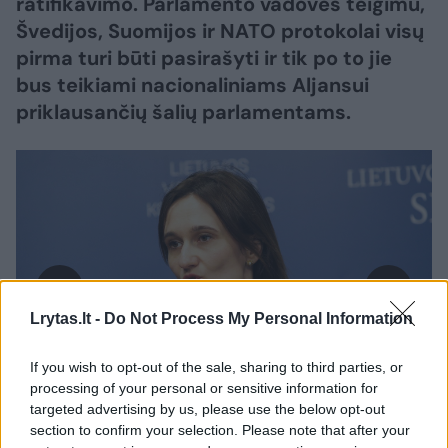
ratifikavimo. Parlamento vadovės teigimu,
Švedijos, Suomijos ir NATO protokolai visų
pirma turi būti pasirašyti ir tik po to jie
bus teikiami nacionaliniams Aljansui
priklausančių šalių parlamentams.
Lrytas.lt -
Do Not Process My Personal Information
If you wish to opt-out of the sale, sharing to third parties, or
Daugiau nuotraukų (2)
processing of your personal or sensitive information for
targeted advertising by us, please use the below opt-out
section to confirm your selection. Please note that after your