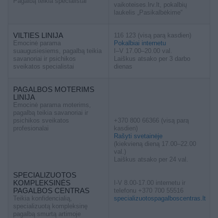
Pagalbą teikia specialistai
vaikoteises.lrv.lt, pokalbių
laukelis „Pasikalbėkime“
VILTIES LINIJA
116 123 (visą parą kasdien)
Emocinė parama
Pokalbiai internetu
suaugusiesiems, pagalbą teikia
I–V 17.00–20.00 val.
savanoriai ir psichikos
Laiškus atsako per 3 darbo
sveikatos specialistai
dienas
PAGALBOS MOTERIMS
LINIJA
Emocinė parama moterims,
pagalbą teikia savanoriai ir
psichikos sveikatos
+370 800 66366 (visą parą
profesionalai
kasdien)
Rašyti svetainėje
(kiekvieną dieną 17.00–22.00
val.)
Laiškus atsako per 24 val.
SPECIALIZUOTOS
KOMPLEKSINĖS
I-V 8.00-17.00 internetu ir
PAGALBOS CENTRAS
telefonu +370 700 55516
Teikia konfidencialią,
specializuotospagalboscentras.lt
specializuotą kompleksinę
pagalbą smurtą artimoje