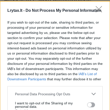
rastas peršautas vyras, šalia –
Lrytas.lt -
Do Not Process My Personal Information
teisėtai laikytas pistoletas
If you wish to opt-out of the sale, sharing to third parties, or
2026 m. rugpjūčio 9 d. 05:23
processing of your personal or sensitive information for
targeted advertising by us, please use the below opt-out
section to confirm your selection. Please note that after your
opt-out request is processed you may continue seeing
Lrytas.lt
interest-based ads based on personal information utilized by
us or personal information disclosed to third parties prior to
your opt-out. You may separately opt-out of the further
Į Vilniaus medikų rankas pateko vyras su
disclosure of your personal information by third parties on the
šautine žaizda. Vyriškis rastas savo
IAB’s list of downstream participants. This information may
automobilyje, Anykščių rajone.
also be disclosed by us to third parties on the
IAB’s List of
Downstream Participants
that may further disclose it to other
third parties.
Personal Data Processing Opt Outs
I want to opt-out of the Sharing of my
personal data.