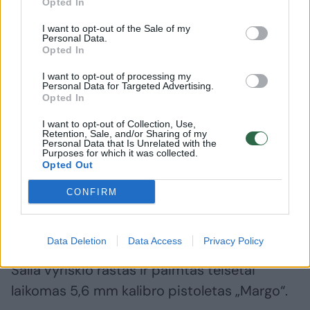
Opted In
I want to opt-out of the Sale of my
Personal Data.
Opted In
I want to opt-out of processing my
Daugiau nuotraukų (1)
Personal Data for Targeted Advertising.
Opted In
I want to opt-out of Collection, Use,
Retention, Sale, and/or Sharing of my
Kaip pranešė Policijos departamentas,
Personal Data that Is Unrelated with the
Purposes for which it was collected.
rugpjūčio 8 d. apie 12 val. Anykščių r., ties
Opted Out
Aušros kaimu, savo automobilyje „Ford
CONFIRM
Galaxy“ rastas susižalojęs vyras (gim. 1973
m.), kuris paguldytas į Vilniaus ligoninę.
Data Deletion
Data Access
Privacy Policy
Šalia vyriškio rastas ir paimtas teisėtai
laikomas 5,6 mm kalibro pistoletas „Margo“.