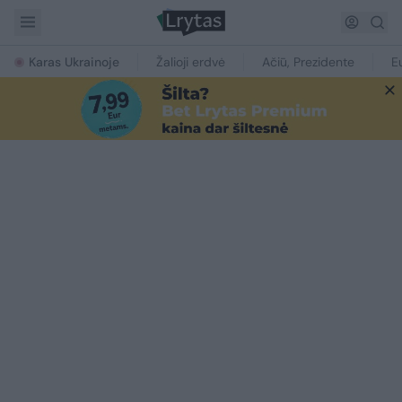
Karas Ukrainoje
Žalioji erdvė
Ačiū, Prezidente
E