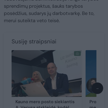
sprendimų projektus, šauks tarybos
posėdžius, sudarys jų darbotvarkę. Be to,
merui suteikta veto teisė.
Susiję straipsniai
→
Kauno mero posto siekiantis
Prognozu
A. Veryga atskleidė, kodėl
mero rin