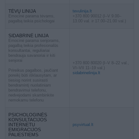
TĖVŲ LINIJA
tevulinija.lt
Emocinė parama tėvams,
+370 800 90012 (I–V 9.00–
pagalbą teikia psichologai
13.00 val. ir 17.00–21.00 val.)
SIDABRINĖ LINIJA
Emocinė parama senjorams,
pagalbą teikia profesionalūs
konsultantai, reguliariai
bendrauja savanoriai ir kiti
senjorai
+370 800 80020 (I–V 8–22 val.,
VI–VII 11–19 val.)
Prireikus pagalbos, jaučiant
sidabrinelinija.lt
poreikį būti išklausytam, ar
tiesiog norint susirasti
bendramintį nuolatiniam
bendravimui telefonu,
nedvejodami skambinkite
nemokamu telefonu
PSICHOLOGINĖS
KONSULTACIJOS
INTERNETU
psyvirtual.lt
EMIGRACIJOS
PALIESTIEMS