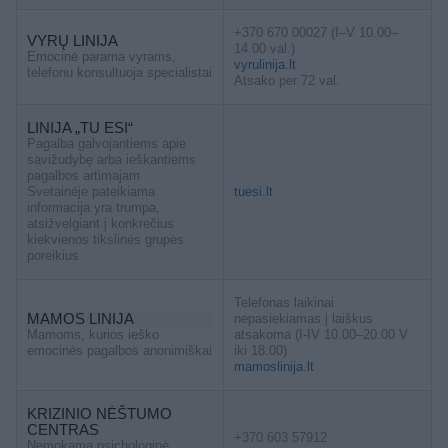
+370 670 00027 (I–V 10.00–
VYRŲ LINIJA
14.00 val.)
Emocinė parama vyrams,
vyrulinija.lt
telefonu konsultuoja specialistai
Atsako per 72 val.
LINIJA „TU ESI“
Pagalba galvojantiems apie
savižudybę arba ieškantiems
pagalbos artimajam
Svetainėje pateikiama
tuesi.lt
informacija yra trumpa,
atsižvelgiant į konkrečius
kiekvienos tikslinės grupės
poreikius
Telefonas laikinai
MAMOS LINIJA
nepasiekiamas į laiškus
Mamoms, kurios ieško
atsakoma (I-IV 10.00–20.00 V
emocinės pagalbos anonimiškai
iki 18.00)
mamoslinija.lt
KRIZINIO NĖŠTUMO
CENTRAS
+370 603 57912
Nemokama psichologinė