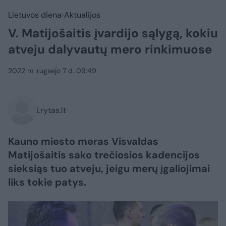
Lietuvos diena
Aktualijos
V. Matijošaitis įvardijo sąlygą, kokiu
atveju dalyvautų mero rinkimuose
2022 m. rugsėjo 7 d. 09:49
Lrytas.lt
Kauno miesto meras Visvaldas
Matijošaitis sako trečiosios kadencijos
sieksiąs tuo atveju, jeigu merų įgaliojimai
liks tokie patys.