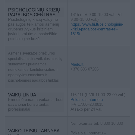
PSICHOLOGINIŲ KRIZIŲ
PAGALBOS CENTRAS
1815 (I–V 9.00–19.00 val., VI
Psichologinių krizių valdymo
9.00–15.00 val.)
paslaugos teikiamos asmenų
https://www.hi.lt/psichologiniu-
grupėms įvykus kriziniam
kriziu-pagalbos-centras-tel-
įvykiui, kai ūmiai pasireiškia
1815/
psichologinė krizė
Asmens sveikatos priežiūros
specialistams ir sveikatos mokslų
studentams prieinamos
Medo.lt
+370 606 07205
nemokamos, konfidencialios ir
operatyvios emocinės ir
psichologinės pagalbos tinklas
VAIKŲ LINIJA
116 111 (I–VII 11.00–23.00 val.)
Emocinė parama vaikams, budi
Pokalbiai internetu
savanoriai konsultantai,
I–V 17.00–23.0015
profesionalai
Atsako per 24 val.
Nemokamas tel. 8 800 10 800
VAIKO TEISIŲ TARNYBA
Pokalbiai internetu –