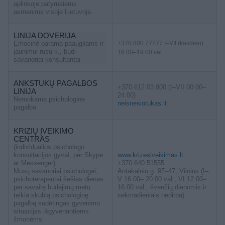
aplinkoje patyrusiems
asmenims visoje Lietuvoje.
LINIJA DOVERIJA
Emocinė parama paaugliams ir
+370 800 77277 I–VII (kasdien)
jaunimui rusų k., budi
16.00–19.00 val.
savanoriai konsultantai
ANKSTUKŲ PAGALBOS
+370 612 03 800 (I–VII 00:00–
LINIJA
24:00)
Nemokama psichologinė
neisnesiotukas.lt
pagalba
KRIZIŲ ĮVEIKIMO
CENTRAS
(individualios psichologo
konsultacijos gyvai, per Skype
www.krizesiveikimas.lt
ar Messenger)
+370 640 51555
Mūsų savanoriai psichologai,
Antakalnio g. 97–47, Vilnius (I–
psichoterapeutai šešias dienas
V 16.00– 20.00 val., VI 12.00–
per savaitę budėjimų metu
16.00 val., švenčių dienomis ir
teikia skubią psichologinę
sekmadieniais nedirba)
pagalbą sudėtingas gyvenimo
situacijas išgyvenantiems
žmonėms