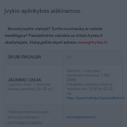
Įvykio aplinkybės aiškinamos.
Buvote įvykio vietoje? Turite nuotraukų ar vaizdo
medžiagos? Pasidalinkite vaizdais su kitais lrytas.lt
skaitytojais. Viską galite siųsti adresu
news@lrytas.lt
.
SKUBI PAGALBA
112
Telefonu – visą parą,
nemokamu numeriu: 0 800
JAUNIMO LINIJA
28888
„Jaunimo linija“ – emocinė
Pokalbiais internetu (chat’u) –
parama jaunimui (16–35 m.)
kasdien nuo 13:00 iki 01:00
val.:
https://jaunimolinija.lt/pasikalbekim/
Patikima informacija apie
emocinę sveikatą ir
www.pagalbasau.lt
psichologinę pagalbą