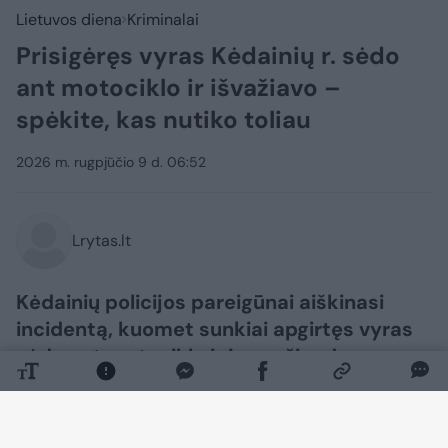
Lietuvos diena
Kriminalai
Prisigėręs vyras Kėdainių r. sėdo
ant motociklo ir išvažiavo –
spėkite, kas nutiko toliau
2026 m. rugpjūčio 9 d. 06:52
Lrytas.lt
Kėdainių policijos pareigūnai aiškinasi
incidentą, kuomet sunkiai apgirtęs vyras
sėdo ant motociklo ir juo važiuodamas
nukentėjo pats.