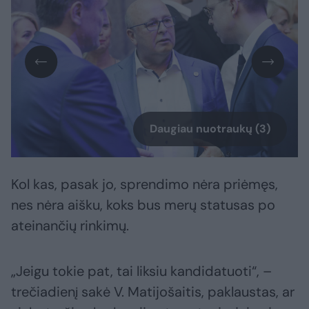
Daugiau nuotraukų (3)
Kol kas, pasak jo, sprendimo nėra priėmęs,
nes nėra aišku, koks bus merų statusas po
ateinančių rinkimų.
„Jeigu tokie pat, tai liksiu kandidatuoti“, –
trečiadienį sakė V. Matijošaitis, paklaustas, ar