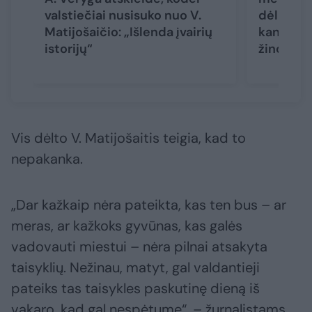
valstiečiai nusisuko nuo V.
dėlionėje
Matijošaičio: „Išlenda įvairių
kandidata
istorijų“
žinome t
Vis dėlto V. Matijošaitis teigia, kad to
nepakanka.
„Dar kažkaip nėra pateikta, kas ten bus – ar
meras, ar kažkoks gyvūnas, kas galės
vadovauti miestui – nėra pilnai atsakyta
taisyklių. Nežinau, matyt, gal valdantieji
pateiks tas taisykles paskutinę dieną iš
vakaro, kad gal nespėtume“, – žurnalistams