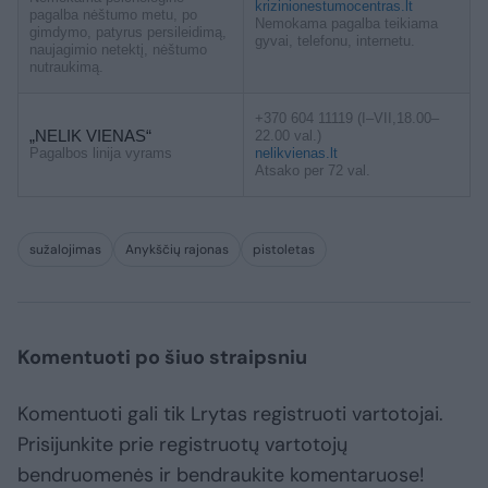
krizinionestumocentras.lt
pagalba nėštumo metu, po
Nemokama pagalba teikiama
gimdymo, patyrus persileidimą,
gyvai, telefonu, internetu.
naujagimio netektį, nėštumo
nutraukimą.
+370 604 11119 (I–VII,18.00–
„NELIK VIENAS“
22.00 val.)
Pagalbos linija vyrams
nelikvienas.lt
Atsako per 72 val.
sužalojimas
Anykščių rajonas
pistoletas
Komentuoti po šiuo straipsniu
Komentuoti gali tik Lrytas registruoti vartotojai.
Prisijunkite prie registruotų vartotojų
bendruomenės ir bendraukite komentaruose!