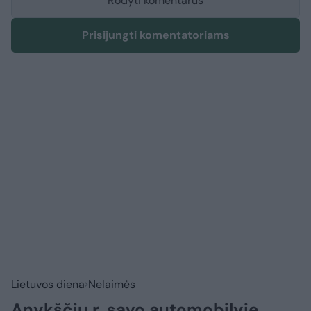
Rodyti komentarus
Prisijungti komentatoriams
Lietuvos diena
Nelaimės
Anykščių r. savo automobilyje