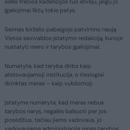
sieks trečios kadencijos tuo atveju, jeigu jo
įgaliojimai liktų tokie patys.
Seimas birželio pabaigoje patvirtino naują
Vietos savivaldos įstatymo redakciją, kurioje
nustatyti mero ir tarybos įgaliojimai.
Numatyta, kad taryba dirbs kaip
atstovaujamoji institucija, o tiesiogiai
išrinktas meras – kaip vykdomoji.
Įstatyme numatyta, kad meras nebus
tarybos narys, negalės balsuoti per jos
posėdžius, tačiau jiems vadovaus, jo
vadovaujama administracija rengs tarybos