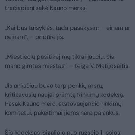
trečiadienį sakė Kauno meras.
„Kai bus taisyklės, tada pasakysim – einam ar
neinam“, – pridūrė jis.
„Miestiečių pasitikėjimą tikrai jaučiu, čia
mano gimtas miestas“, – teigė V. Matijošaitis.
Jis anksčiau buvo tarp penkių merų,
kritikavusių naujai priimtą Rinkimų kodeksą.
Pasak Kauno mero, atstovaujančio rinkimų
komitetui, pakeitimai jiems nėra palankūs.
Šis kodeksas įsigaliojo nuo rugsėjo 1-osios.