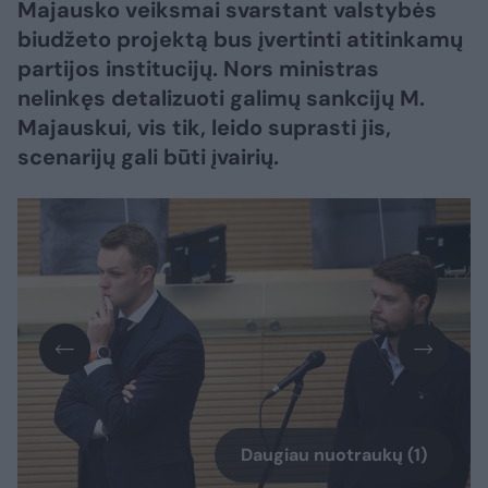
Majausko veiksmai svarstant valstybės
biudžeto projektą bus įvertinti atitinkamų
partijos institucijų. Nors ministras
nelinkęs detalizuoti galimų sankcijų M.
Majauskui, vis tik, leido suprasti jis,
scenarijų gali būti įvairių.
Daugiau nuotraukų (1)