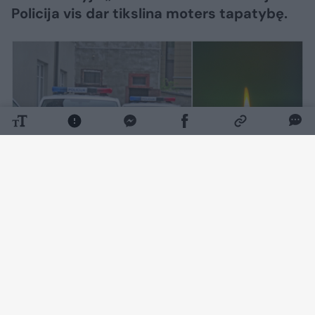
Policija vis dar tikslina moters tapatybę.
Daugiau nuotraukų (1)
Kaip pranešė Vilniaus apskrities VPK,
rugpjūčio 7 d. apie 9 val. 10 min. Vilniuje,
Sodų g., automobilyje, rastas nenustatytos