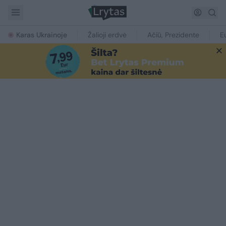
Karas Ukrainoje
Žalioji erdvė
Ačiū, Prezidente
E