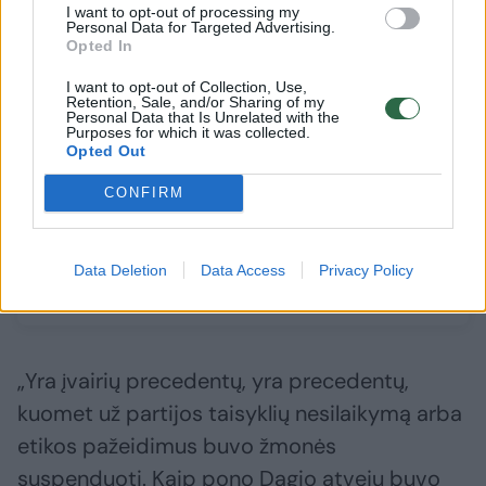
I want to opt-out of processing my
Personal Data for Targeted Advertising.
Opted In
→
I want to opt-out of Collection, Use,
Retention, Sale, and/or Sharing of my
Personal Data that Is Unrelated with the
Purposes for which it was collected.
I. Šimonytė įvertino kalbas
M. Majaus
Opted Out
apie neramumus koalicijoje:
Šimonytė
vienas akmuo bando išversti
konservat
CONFIRM
vežimą
dėl polit
nepaliks
Data Deletion
Data Access
Privacy Policy
„Yra įvairių precedentų, yra precedentų,
kuomet už partijos taisyklių nesilaikymą arba
etikos pažeidimus buvo žmonės
suspenduoti. Kaip pono Dagio atveju buvo