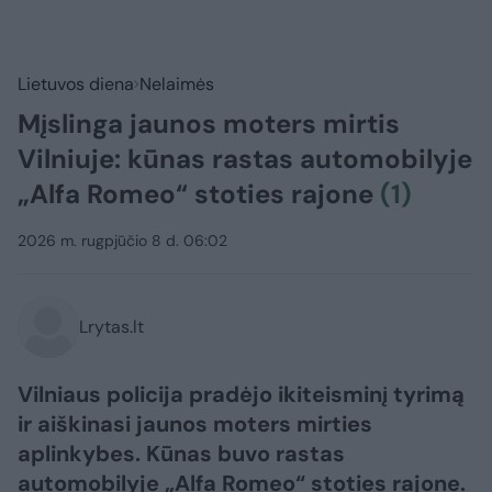
Lietuvos diena
Nelaimės
Mįslinga jaunos moters mirtis
Vilniuje: kūnas rastas automobilyje
„Alfa Romeo“ stoties rajone
(1)
2026 m. rugpjūčio 8 d. 06:02
Lrytas.lt
Vilniaus policija pradėjo ikiteisminį tyrimą
ir aiškinasi jaunos moters mirties
aplinkybes. Kūnas buvo rastas
automobilyje „Alfa Romeo“ stoties rajone.