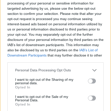
processing of your personal or sensitive information for
targeted advertising by us, please use the below opt-out
Ministras neatmeta, kad M. Majausko gali
section to confirm your selection. Please note that after your
opt-out request is processed you may continue seeing
laukti ir Rimanto Jono Dagio likimas, kai
interest-based ads based on personal information utilized by
Tėvynės sąjungos-Lietuvos krikščionių
us or personal information disclosed to third parties prior to
your opt-out. You may separately opt-out of the further
demokratų (TS-LKD) partijos prezidiumas
disclosure of your personal information by third parties on the
politikui patvirtino sankciją negalėti dalyvauti
IAB’s list of downstream participants. This information may
also be disclosed by us to third parties on the
IAB’s List of
kituose Seimo rinkimuose. Vis tik, pasak
Downstream Participants
that may further disclose it to other
ministro, scenarijų gali būti įvairių.
third parties.
Personal Data Processing Opt Outs
Susiję straipsniai
I want to opt-out of the Sharing of my
personal data.
Opted In
I want to opt-out of the Sale of my
Personal Data.
Opted In