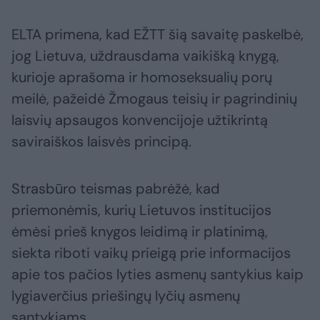
ELTA primena, kad EŽTT šią savaitę paskelbė,
jog Lietuva, uždrausdama vaikišką knygą,
kurioje aprašoma ir homoseksualių porų
meilė, pažeidė Žmogaus teisių ir pagrindinių
laisvių apsaugos konvencijoje užtikrintą
saviraiškos laisvės principą.
Strasbūro teismas pabrėžė, kad
priemonėmis, kurių Lietuvos institucijos
ėmėsi prieš knygos leidimą ir platinimą,
siekta riboti vaikų prieigą prie informacijos
apie tos pačios lyties asmenų santykius kaip
lygiaverčius priešingų lyčių asmenų
santykiams.