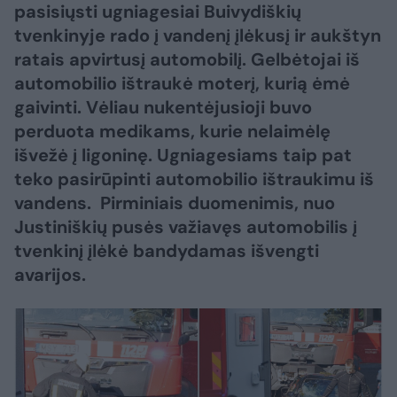
pasisiųsti ugniagesiai Buivydiškių
tvenkinyje rado į vandenį įlėkusį ir aukštyn
ratais apvirtusį automobilį. Gelbėtojai iš
automobilio ištraukė moterį, kurią ėmė
gaivinti. Vėliau nukentėjusioji buvo
perduota medikams, kurie nelaimėlę
išvežė į ligoninę. Ugniagesiams taip pat
teko pasirūpinti automobilio ištraukimu iš
vandens. Pirminiais duomenimis, nuo
Justiniškių pusės važiavęs automobilis į
tvenkinį įlėkė bandydamas išvengti
avarijos.