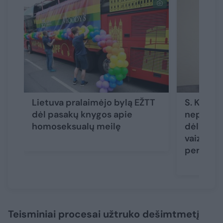
Lietuva pralaimėjo bylą EŽTT
S. Kairys
dėl pasakų knygos apie
nepalan
homoseksualų meilę
dėl homo
vaizdavi
perteklin
Teisminiai procesai užtruko dešimtmetį