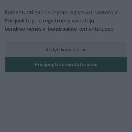
Komentuoti gali tik Lrytas registruoti vartotojai.
Prisijunkite prie registruotų vartotojų
bendruomenės ir bendraukite komentaruose!
Rodyti komentarus
Prisijungti komentatoriams