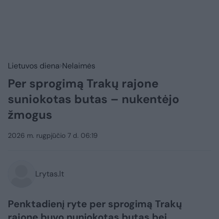
Lietuvos diena
Nelaimės
Per sprogimą Trakų rajone
suniokotas butas – nukentėjo
žmogus
2026 m. rugpjūčio 7 d. 06:19
Lrytas.lt
Penktadienį ryte per sprogimą Trakų
rajone buvo nuniokotas butas bei