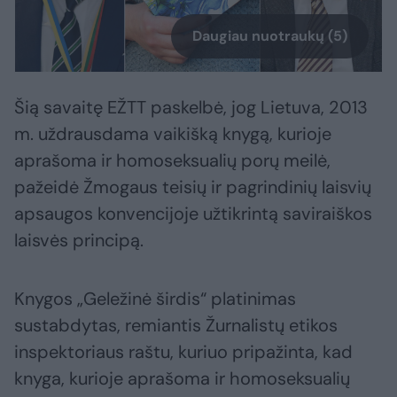
Daugiau nuotraukų (5)
Šią savaitę EŽTT paskelbė, jog Lietuva, 2013
m. uždrausdama vaikišką knygą, kurioje
aprašoma ir homoseksualių porų meilė,
pažeidė Žmogaus teisių ir pagrindinių laisvių
apsaugos konvencijoje užtikrintą saviraiškos
laisvės principą.
Knygos „Geležinė širdis“ platinimas
sustabdytas, remiantis Žurnalistų etikos
inspektoriaus raštu, kuriuo pripažinta, kad
knyga, kurioje aprašoma ir homoseksualių