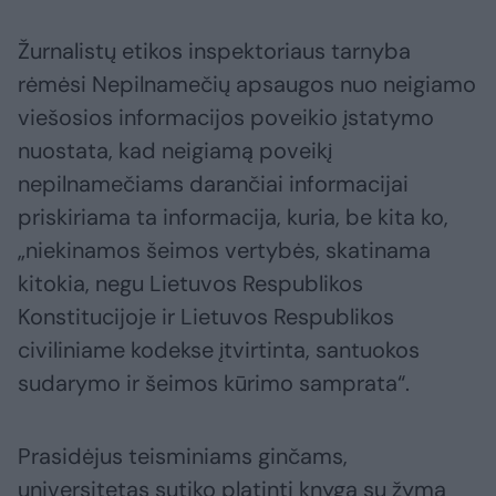
Žurnalistų etikos inspektoriaus tarnyba
rėmėsi Nepilnamečių apsaugos nuo neigiamo
viešosios informacijos poveikio įstatymo
nuostata, kad neigiamą poveikį
nepilnamečiams darančiai informacijai
priskiriama ta informacija, kuria, be kita ko,
„niekinamos šeimos vertybės, skatinama
kitokia, negu Lietuvos Respublikos
Konstitucijoje ir Lietuvos Respublikos
civiliniame kodekse įtvirtinta, santuokos
sudarymo ir šeimos kūrimo samprata“.
Prasidėjus teisminiams ginčams,
universitetas sutiko platinti knygą su žyma