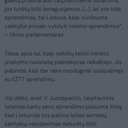
galėtų prieštarauti tarptautinėms sutartims,
jos turėtų būti koreguojamos. (...) Jei yra toks
sprendimas, tai Lietuva, kaip civilizuota
valstybė privalo vykdyti teismo sprendimus“,
– tikino parlamentaras.
Tiesa, apie tai, kaip reikėtų keisti minėto
įstatymo nuostatą pašnekovas nekalbėjo. Jis
pabrėžė, kad dar nėra nuodugniai susipažinęs
su EŽTT sprendimu.
Vis dėlto, anot V. Juozapaičio, tarptautinis
teismas kartu savo sprendimu pasiuntė žinią,
kad Lietuvoje tos pačios lyties asmenų
santykių vaizdavimas neturėtų būti