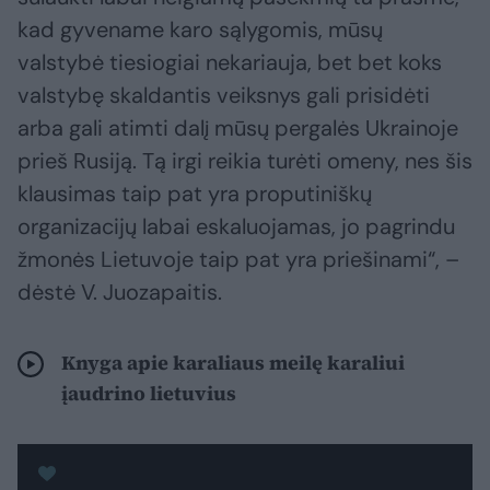
kad gyvename karo sąlygomis, mūsų
valstybė tiesiogiai nekariauja, bet bet koks
valstybę skaldantis veiksnys gali prisidėti
arba gali atimti dalį mūsų pergalės Ukrainoje
prieš Rusiją. Tą irgi reikia turėti omeny, nes šis
klausimas taip pat yra proputiniškų
organizacijų labai eskaluojamas, jo pagrindu
žmonės Lietuvoje taip pat yra priešinami“, –
dėstė V. Juozapaitis.
Knyga apie karaliaus meilę karaliui
įaudrino lietuvius