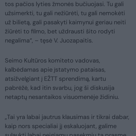
tos pačios lyties žmonės bučiuojasi. Tu gali
užsimerkti, tu gali nežiūrėti, tu gali nemokėti
už bilietą, gali pasakyti kaimynui geriau neiti
žiūrėti to filmo, bet uždrausti šito rodyti
negalima“, – tęsė V. Juozapaitis.
Seimo Kultūros komiteto vadovas,
kalbėdamas apie įstatymo pataisas,
atsižvelgiant į EŽTT sprendimą, kartu
pabrėžė, kad itin svarbu, jog ši diskusija
netaptų nesantaikos visuomenėje židiniu.
„Tai yra labai jautrus klausimas ir tikrai dabar,
kaip nors specialiai jį eskaluojant, galime
sulaukti labai neigiamų pasekmių ta prasme,