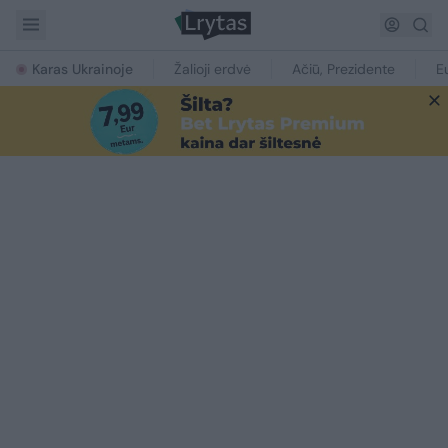
Karas Ukrainoje
Žalioji erdvė
Ačiū, Prezidente
E