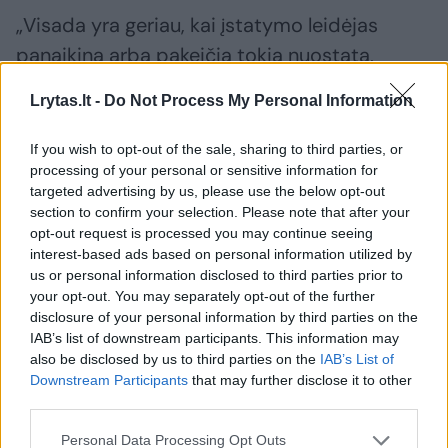
„Visada yra geriau, kai įstatymo leidėjas
panaikina arba pakeičia tokią nuostatą,
suderindamas ją su konvencija (Žmogaus
Lrytas.lt -
Do Not Process My Personal Information
teisių ir pagrindinių laisvių apsaugos
konvencija – ELTA), bet, kita vertus, pagal
If you wish to opt-out of the sale, sharing to third parties, or
processing of your personal or sensitive information for
Konstituciją, ratifikuota tarptautinė sutartis
targeted advertising by us, please use the below opt-out
turi taikymo pirmenybę prieš nacionalinius
section to confirm your selection. Please note that after your
įstatymus. Tai, jei net įstatymų leidėjas,
opt-out request is processed you may continue seeing
interest-based ads based on personal information utilized by
stokodamas politinės valios, nesiims jokių
us or personal information disclosed to third parties prior to
veiksmų, tokiu atveju šita įstatymo nuostata
your opt-out. You may separately opt-out of the further
disclosure of your personal information by third parties on the
negali būti taikoma taip, kaip ji buvo taikoma,
IAB’s list of downstream participants. This information may
nes jis prieštarauja konvencijai, tai
also be disclosed by us to third parties on the
IAB’s List of
Downstream Participants
that may further disclose it to other
konstatavo EŽTT. Iš esmės šiandien jau
third parties.
nebėra jokių teisinių kliūčių publikuoti, platinti
Personal Data Processing Opt Outs
tokius leidinius, kurie yra byloje.