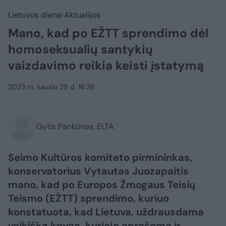
Lietuvos diena
Aktualijos
Mano, kad po EŽTT sprendimo dėl
homoseksualių santykių
vaizdavimo reikia keisti įstatymą
2023 m. sausio 28 d. 16:36
Gytis Pankūnas, ELTA
Seimo Kultūros komiteto pirmininkas,
konservatorius Vytautas Juozapaitis
mano, kad po Europos Žmogaus Teisių
Teismo (EŽTT) sprendimo, kuriuo
konstatuota, kad Lietuva, uždrausdama
vaikišką knygą, kurioje aprašoma ir