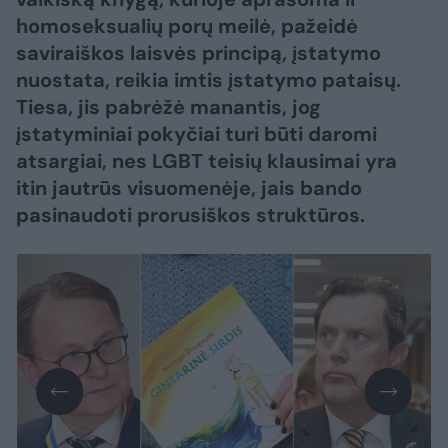
homoseksualių porų meilė, pažeidė
saviraiškos laisvės principą, įstatymo
nuostata, reikia imtis įstatymo pataisų.
Tiesa, jis pabrėžė manantis, jog
įstatyminiai pokyčiai turi būti daromi
atsargiai, nes LGBT teisių klausimai yra
itin jautrūs visuomenėje, jais bando
pasinaudoti prorusiškos struktūros.