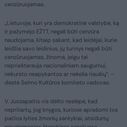
cenzūruojamas.
„Lietuvoje, kuri yra demokratinė valstybė, ką
ir pažymėjo EŽTT, negali būti cenzūra
naudojama, kitaip sakant, kad leidėjai, kurie
leidžia savo leidinius, jų turinys negali būti
cenzūruojamas, žinoma, jeigu tai
neprieštarauja nacionaliniam saugumui,
nekursto neapykantos ar nekelia riaušių“, –
dėstė Seimo Kultūros komiteto vadovas.
V. Juozapaitis vis dėlto neslėpė, kad
nepritartų, jog knygos, kuriose aprašomi tos
pačios lyties žmonių santykiai, atsidurtų
privalomosios literatūros sąrašuose.