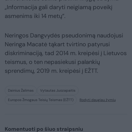
„Informacija gali daryti neigiamą poveikį
asmenims iki 14 metų“.
Neringos Dangvydės pseudonimą naudojusi
Neringa Macatė tąkart tvirtino patyrusi
diskriminaciją, tad 2014 m. kreipėsi į Lietuvos
teismus, o ten nepasiekusi palankių
sprendimų, 2019 m. kreipėsi į EŽTT.
Dainius Žalimas
Vytautas Juozapaitis
Europos Žmogaus Teisių Teismas (EŽTT)
Rodyti daugiau žymių
Komentuoti po šiuo straipsniu