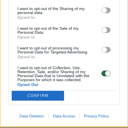
I want to opt-out of the Sharing of my
personal data.
Teisiškai galima sakyti, kad EŽTT de facto
Opted In
pašalino šitą nuostatą iš Lietuvos teisinės
I want to opt-out of the Sale of my
Personal Data.
sistemos“, – Eltai aiškino D. Žalimas.
Opted In
I want to opt-out of processing my
Personal Data for Targeted Advertising.
Teisininkas, komentuodamas EŽTT
Opted In
sprendimą, pažymėjo, kad tarptautinis
I want to opt-out of Collection, Use,
teismas iš esmės pasakė, jog homoseksualių
Retention, Sale, and/or Sharing of my
Personal Data that Is Unrelated with the
santykių vaizdavimas neturėtų būti
Purposes for which it was collected.
Opted Out
vertinamas kaip išskirtinis, kitaip negu
heteroseksualūs santykiai.
CONFIRM
„(Po EŽTT sprendimo homoseksualinių
Data Deletion
Data Access
Privacy Policy
santykių vaizdavimas – ELTA) neturėtų būti