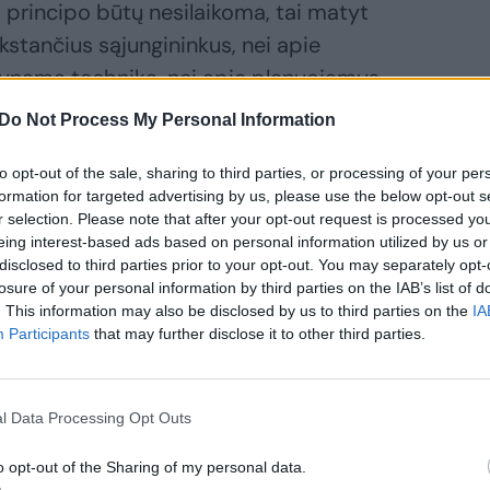
 principo būtų nesilaikoma, tai matyt
stančius sąjungininkus, nei apie
unamą techniką, nei apie planuojamus
kesčių mokėtojų pinigus“, – pažymėjo A.
Do Not Process My Personal Information
to opt-out of the sale, sharing to third parties, or processing of your per
formation for targeted advertising by us, please use the below opt-out s
r selection. Please note that after your opt-out request is processed y
eing interest-based ads based on personal information utilized by us or
disclosed to third parties prior to your opt-out. You may separately opt-
losure of your personal information by third parties on the IAB’s list of
. This information may also be disclosed by us to third parties on the
IA
Participants
that may further disclose it to other third parties.
l Data Processing Opt Outs
 saugumą
sakingiems
o opt-out of the Sharing of my personal data.
litikams –