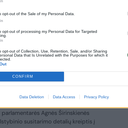
In
trūs klausimai:
Gyvename
o opt-out of the Sale of my Personal Data.
žiniame
In
saulyje“
to opt-out of processing my Personal Data for Targeted
ing.
In
o opt-out of Collection, Use, Retention, Sale, and/or Sharing
ersonal Data that Is Unrelated with the Purposes for which it
lected.
Out
ei reikia žinoti, kiek šaliai kainuos
CONFIRM
 mokesčių mokėtojų finansuojami
Data Deletion
Data Access
Privacy Policy
į parlamentarės Agnės Širinskienės
stybinio susitarimo detalių kreiptis į