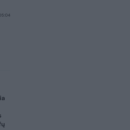
 05:04
ia
s
fų