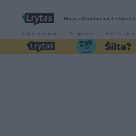
Naujausi
Skaitomiausi
Lietuvos d
Karas Ukrainoje
Žalioji erdvė
Ačiū, Prezident