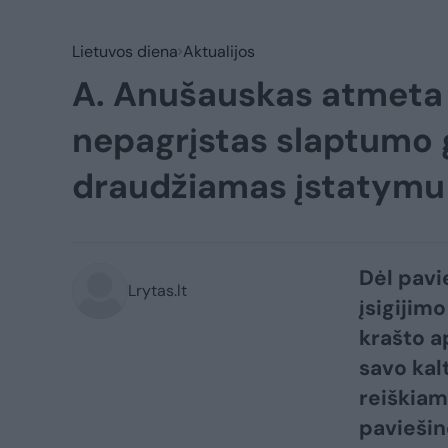
Lietuvos diena
Aktualijos
A. Anušauskas atmeta j
nepagrįstas slaptumo g
draudžiamas įstatymu
Dėl pavi
Lrytas.lt
įsigijim
krašto a
savo kal
reiškiamą
paviešin