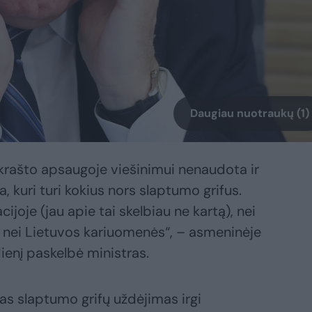
Daugiau nuotraukų (1)
rašto apsaugoje viešinimui nenaudota ir
 kuri turi kokius nors slaptumo grifus.
joje (jau apie tai skelbiau ne kartą), nei
, nei Lietuvos kariuomenės“, – asmeninėje
enį paskelbė ministras.
as slaptumo grifų uždėjimas irgi