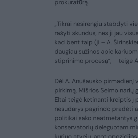
prokuratūrą.
„Tikrai nesirengiu stabdyti v
rašyti skundus, nes ji jau visu
kad bent taip (ji – A. Širinsk
daugiau sužinos apie kariuom
stiprinimo procesą“, – teigė 
Dėl A. Anušausko pirmadienį v
pirkimą, Mišrios Seimo narių g
Eltai teigė ketinanti kreiptis į
nesudarys pagrindo pradėti ap
politikai sako neatmetantys g
konservatorių deleguotam minis
kuriuo atveju, anot opozicijos,