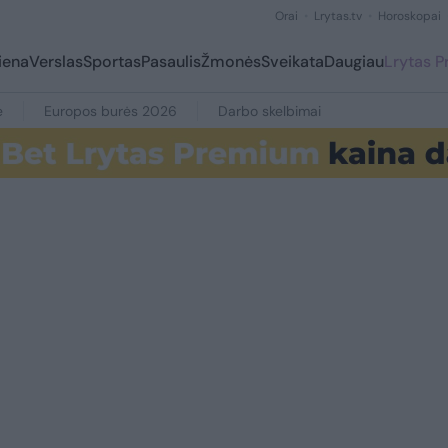
Orai
Lrytas.tv
Horoskopai
iena
Verslas
Sportas
Pasaulis
Žmonės
Sveikata
Daugiau
Lrytas 
e
Europos burės 2026
Darbo skelbimai