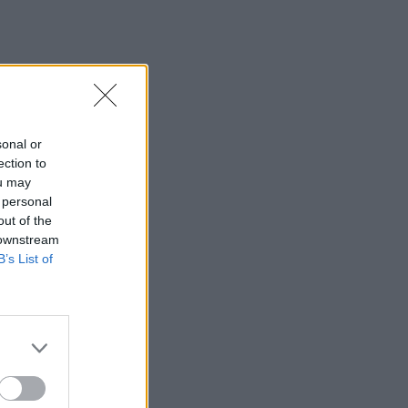
sonal or
ection to
ou may
 personal
out of the
 downstream
B’s List of