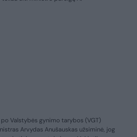
į po Valstybės gynimo tarybos (VGT)
istras Arvydas Anušauskas užsiminė, jog