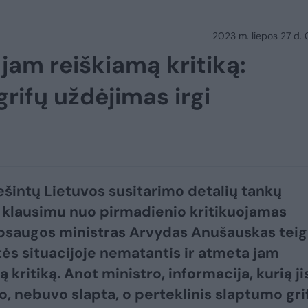
2023 m. liepos 27 d.
am reiškiamą kritiką:
rifų uždėjimas irgi
ešintų Lietuvos susitarimo detalių tankų
o klausimu nuo pirmadienio kritikuojamas
psaugos ministras Arvydas Anušauskas teig
tės situacijoje nematantis ir atmeta jam
 kritiką. Anot ministro, informacija, kurią ji
o, nebuvo slapta, o perteklinis slaptumo gri