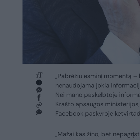
„Pabrėžiu esminį momentą – k
nenaudojama jokia informacija,
Nei mano paskelbtoje informaci
Krašto apsaugos ministerijos
Facebook paskyroje ketvirtadi
„Mažai kas žino, bet nepagrįst