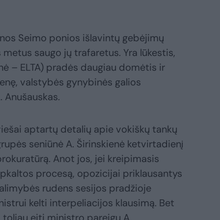
ienos Seimo ponios išlavintų gebėjimų
s metus saugo jų trafaretus. Yra lūkestis,
ienė – ELTA) pradės daugiau domėtis ir
enę, valstybės gynybinės galios
A. Anušauskas.
iešai aptartų detalių apie vokiškų tankų
rupės seniūnė A. Širinskienė ketvirtadienį
 prokuratūrą. Anot jos, jei kreipimasis
kaltos procesą, opozicijai priklausantys
alimybės rudens sesijos pradžioje
trui kelti interpeliacijos klausimą. Bet
 toliau eiti ministro pareigų A.