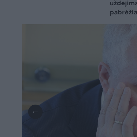
uždėjima
pabrėžia