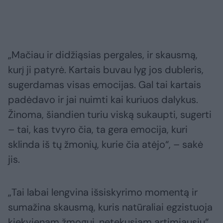
„Mačiau ir didžiąsias pergales, ir skausmą,
kurį ji patyrė. Kartais buvau lyg jos dubleris,
sugerdamas visas emocijas. Gal tai kartais
padėdavo ir jai nuimti kai kuriuos dalykus.
Žinoma, šiandien turiu viską sukaupti, sugerti
– tai, kas tvyro čia, ta gera emocija, kuri
sklinda iš tų žmonių, kurie čia atėjo“, – sakė
jis.
„Tai labai lengvina išsiskyrimo momentą ir
sumažina skausmą, kuris natūraliai egzistuoja
kiekvienam žmogui, netekusiam artimiausių“,