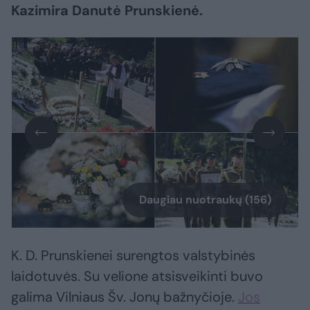
Kazimira Danutė Prunskienė.
Daugiau nuotraukų (156)
K. D. Prunskienei surengtos valstybinės
laidotuvės. Su velione atsisveikinti buvo
galima Vilniaus Šv. Jonų bažnyčioje.
Jos