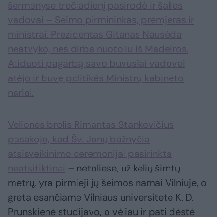
šermenyse trečiadienį pasirodė ir šalies
vadovai – Seimo pirmininkas, premjeras ir
ministrai. Prezidentas Gitanas Nausėda
neatvyko, nes dirba nuotoliu iš Madeiros.
Atiduoti pagarbą savo buvusiai vadovei
atėjo ir buvę politikės Ministrų kabineto
nariai.
Velionės brolis Rimantas Stankevičius
pasakojo, kad Šv. Jonų bažnyčia
atsisveikinimo ceremonijai pasirinkta
neatsitiktinai
– netoliese, už kelių šimtų
metrų, yra pirmieji jų šeimos namai Vilniuje, o
greta esančiame Vilniaus universitete K. D.
Prunskienė studijavo, o vėliau ir pati dėstė