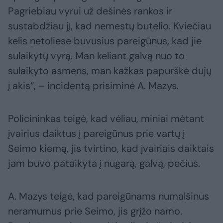
Pagriebiau vyrui už dešinės rankos ir
sustabdžiau jį, kad nemestų butelio. Kviečiau
kelis netoliese buvusius pareigūnus, kad jie
sulaikytų vyrą. Man keliant galvą nuo to
sulaikyto asmens, man kažkas papurškė dujų
į akis“, – incidentą prisiminė A. Mazys.
Policininkas teigė, kad vėliau, miniai mėtant
įvairius daiktus į pareigūnus prie vartų į
Seimo kiemą, jis tvirtino, kad įvairiais daiktais
jam buvo pataikyta į nugarą, galvą, pečius.
A. Mazys teigė, kad pareigūnams numalšinus
neramumus prie Seimo, jis grįžo namo.