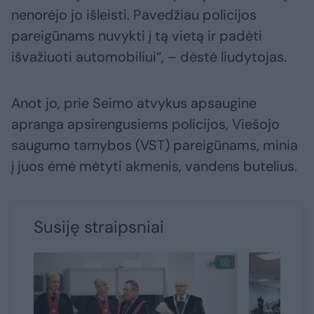
nenorėjo jo išleisti. Pavedžiau policijos
pareigūnams nuvykti į tą vietą ir padėti
išvažiuoti automobiliui“, – dėstė liudytojas.
Anot jo, prie Seimo atvykus apsaugine
apranga apsirengusiems policijos, Viešojo
saugumo tarnybos (VST) pareigūnams, minia
į juos ėmė mėtyti akmenis, vandens butelius.
Susiję straipsniai