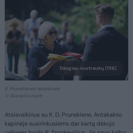
Daugiau nuotraukų (156)
K. Prunskienės laidotuvės
V. Skaraičio nuotr.
Atsisveikinus su K. D. Prunskiene, Antakalnio
kapinėje susirinkusiems dar kartą dėkojo
velionės brolis R. Stankevičius. Jis savo kalbą