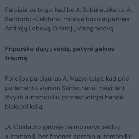
Pareigūnas teigė, kad be A. Sabaliauskaitė, A.
Kandroto-Celofano, minioje buvo atpažinęs
Andrejų Lobovą, Dmitrijų Vinogradovą
Pripurškė dujų į veidą, patyrė galvos
traumą
Policijos pareigūnas A. Mazys teigė, kad prie
parlamento vienam Seimo nariui mėginant
išvykti automobiliu, protestuotojai bandė
blokuoti kelią.
„A. Goštauto gatvėje Seimo narys įsėdo į
automobilį, bet žmonės apstojo automobilį ir