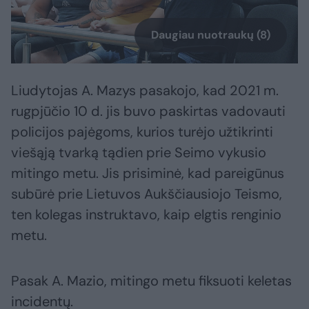
Daugiau nuotraukų (8)
Liudytojas A. Mazys pasakojo, kad 2021 m.
rugpjūčio 10 d. jis buvo paskirtas vadovauti
policijos pajėgoms, kurios turėjo užtikrinti
viešąją tvarką tądien prie Seimo vykusio
mitingo metu. Jis prisiminė, kad pareigūnus
subūrė prie Lietuvos Aukščiausiojo Teismo,
ten kolegas instruktavo, kaip elgtis renginio
metu.
Pasak A. Mazio, mitingo metu fiksuoti keletas
incidentų.