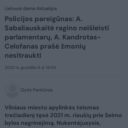
Lietuvos diena
Aktualijos
Policijos pareigūnas: A.
Sabaliauskaitė ragino neišleisti
parlamentarų, A. Kandrotas-
Celofanas prašė žmonių
nesitraukti
2023 m. gruodžio 6 d. 14:04
Gytis Pankūnas
Vilniaus miesto apylinkės teismas
trečiadienį tęsė 2021 m. riaušių prie Seimo
bylos nagrinėjimą. Nukentėjusysis,