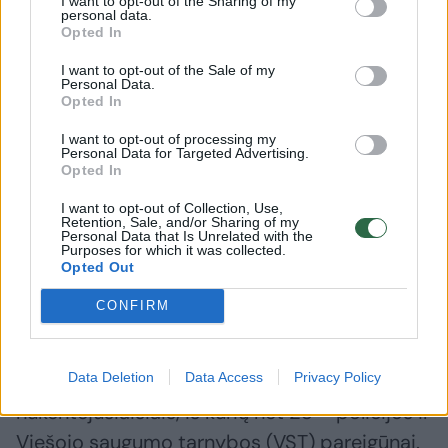
I want to opt-out of the Sharing of my
personal data.
Opted In
Tarp kaltinamųjų yra anksčiau teistas,
I want to opt-out of the Sale of my
įvairiuose protestuose ne kartą dalyvavęs A.
Personal Data.
Opted In
Kandrotas, pravarde Celofanas, taip pat
protesto akcijose ne kartą dalyvavęs
I want to opt-out of processing my
Personal Data for Targeted Advertising.
Andrejus Lobovas, iš Vilniaus „Juventos“
Opted In
gimnazijos atleista mokytoja A. G.
I want to opt-out of Collection, Use,
Astrauskaitė, kovinio sporto atstovas
Retention, Sale, and/or Sharing of my
Personal Data that Is Unrelated with the
Purposes for which it was collected.
Arnoldas Misiūnas.
Opted Out
CONFIRM
Kaip anksčiau skelbė teisėsauga,
baudžiamąją bylą sudaro 136 tomai. Šioje
Data Deletion
Data Access
Privacy Policy
byloje 27 asmenys pripažinti
nukentėjusiaisiais, iš kurių net 23 – policijos ir
Viešojo saugumo tarnybos (VST) pareigūnai.