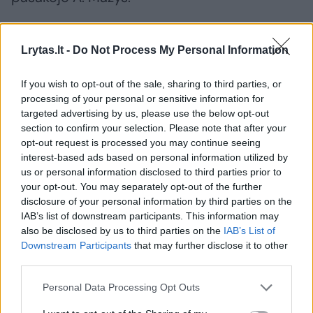
Kaltinimai pateikti 86 asmenims
Lrytas.lt -
Do Not Process My Personal Information
If you wish to opt-out of the sale, sharing to third parties, or
ELTA primena, kad 2021 m. riaušių prie Seimo
processing of your personal or sensitive information for
byloje kaltinimai yra pateikti 87 asmenims –
targeted advertising by us, please use the below opt-out
section to confirm your selection. Please note that after your
daugiausia dėl dalyvavimo riaušėse,
opt-out request is processed you may continue seeing
pasipriešinimo policininkams ar kitiems
interest-based ads based on personal information utilized by
viešojo administravimo funkcijas
us or personal information disclosed to third parties prior to
your opt-out. You may separately opt-out of the further
atliekantiems asmenims, provokavimo viešai
disclosure of your personal information by third parties on the
smurtauti, niokoti turtą ar kitaip šiurkščiai
IAB’s list of downstream participants. This information may
also be disclosed by us to third parties on the
IAB’s List of
pažeisti viešąją tvarką. Vienam asmeniui
Downstream Participants
that may further disclose it to other
pareikšti kaltinimai dėl riaušių organizavimo
third parties.
bei viešų raginimų viešai pažeisti Lietuvos
Personal Data Processing Opt Outs
Respublikos suverenitetą.