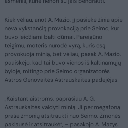
asmenis, kurie nenori su jais bendrauti.
Kiek vėliau, anot A. Mazio, jį pasiekė žinia apie
neva vykstančią provokaciją prie Seimo, kur
buvo leidžiami balti dūmai. Pareigūno
teigimu, moteris nurodė vyrą, kuris esą
provokuoja minią, bet vėliau, pasak A. Mazio,
paaiškėjo, kad tai buvo vienos iš kaltinamųjų
byloje, mitingo prie Seimo organizatorės
Astros Genovaitės Astrauskaitės padėjėjas.
„Kaistant aistroms, paprašiau A. G.
Astrauskaitės valdyti minią. Ji per megafoną
prašė žmonių atsitraukti nuo Seimo. Žmonės
paklausė ir atsitraukė“, – pasakojo A. Mazys.