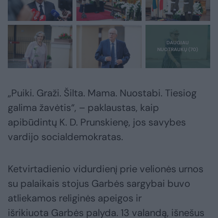
„Puiki. Graži. Šilta. Mama. Nuostabi. Tiesiog
galima žavėtis“, – paklaustas, kaip
apibūdintų K. D. Prunskienę, jos savybes
vardijo socialdemokratas.
Ketvirtadienio vidurdienį prie velionės urnos
su palaikais stojus Garbės sargybai buvo
atliekamos religinės apeigos ir
išrikiuota Garbės palyda. 13 valandą, išnešus