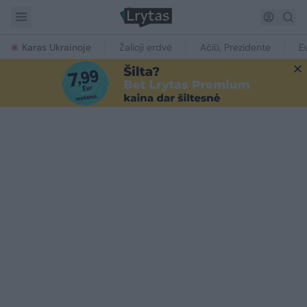
Karas Ukrainoje
Žalioji erdvė
Ačiū, Prezidente
E