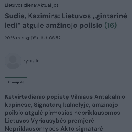
Lietuvos diena
Aktualijos
Sudie, Kazimira: Lietuvos „gintarinė
ledi“ atgulė amžinojo poilsio
(16)
2026 m. rugpjūčio 6 d. 05:52
Lrytas.lt
Atnaujinta
Ketvirtadienio popietę Vilniaus Antakalnio
kapinėse, Signatarų kalnelyje, amžinojo
poilsio atgulė pirmosios nepriklausomos
Lietuvos Vyriausybės premjerė,
Nepriklausomybės Akto signatarė