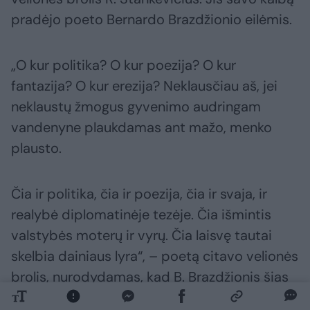
pradėjo poeto Bernardo Brazdžionio eilėmis.
„O kur politika? O kur poezija? O kur
fantazija? O kur erezija? Neklausčiau aš, jei
neklaustų žmogus gyvenimo audringam
vandenyne plaukdamas ant mažo, menko
plausto.
Čia ir politika, čia ir poezija, čia ir svaja, ir
realybė diplomatinėje tezėje. Čia išmintis
valstybės moterų ir vyrų. Čia laisvę tautai
skelbia dainiaus lyra“, – poetą citavo velionės
brolis, nurodydamas, kad B. Brazdžionis šias
eiles skyrė kaip padėką K. D. Prunskienei.