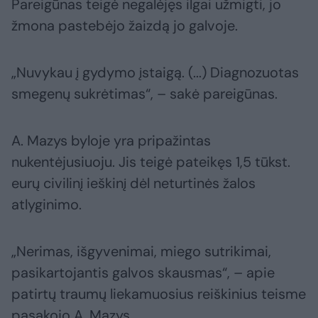
Pareigūnas teigė negalėjęs ilgai užmigti, jo
žmona pastebėjo žaizdą jo galvoje.
„Nuvykau į gydymo įstaigą. (...) Diagnozuotas
smegenų sukrėtimas“, – sakė pareigūnas.
A. Mazys byloje yra pripažintas
nukentėjusiuoju. Jis teigė pateikęs 1,5 tūkst.
eurų civilinį ieškinį dėl neturtinės žalos
atlyginimo.
„Nerimas, išgyvenimai, miego sutrikimai,
pasikartojantis galvos skausmas“, – apie
patirtų traumų liekamuosius reiškinius teisme
pasakojo A. Mazys.