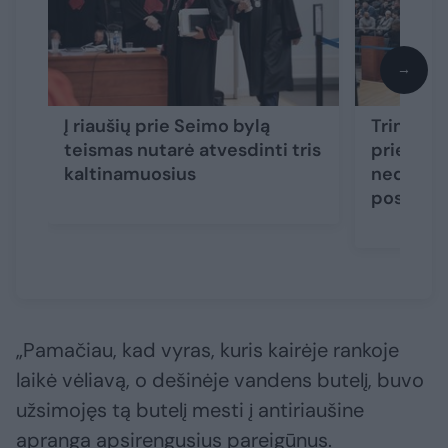
→
Į riaušių prie Seimo bylą
Trims ka
teismas nutarė atvesdinti tris
prie Sei
kaltinamuosius
nedalyv
posėdyje
„Pamačiau, kad vyras, kuris kairėje rankoje
laikė vėliavą, o dešinėje vandens butelį, buvo
užsimojęs tą butelį mesti į antiriaušine
apranga apsirengusius pareigūnus.