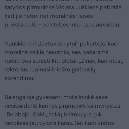
tarybos pirmininkė Violeta Juškienė pabrėžė,
kad jie neturi net moralinės teisės
prieštarauti, – valstybės interesas aukščiau.
V.Juškienė ir „Lietuvos rytui“ pakartojo, kad
mokslinė veikla nesutriks, nes pašarams
ruošti bus surasti kiti plotai: „Žinau, kad mūsų
rektorius rūpinasi ir ieško geriausių
sprendimų.“
Baisogaloje gyvenanti mokslininkė sakė
nesibaidanti karinės pramonės kaimynystės:
„Be abejo, šiokių tokių baimių yra, juk
netoliese jau vyksta karas. Bet kaip vietos