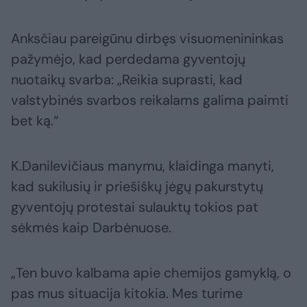
Anksčiau pareigūnu dirbęs visuomenininkas
pažymėjo, kad perdedama gyventojų
nuotaikų svarba: „Reikia suprasti, kad
valstybinės svarbos reikalams galima paimti
bet ką.“
K.Danilevičiaus manymu, klaidinga manyti,
kad sukilusių ir priešiškų jėgų pakurstytų
gyventojų protestai sulauktų tokios pat
sėkmės kaip Darbėnuose.
„Ten buvo kalbama apie chemijos gamyklą, o
pas mus situacija kitokia. Mes turime