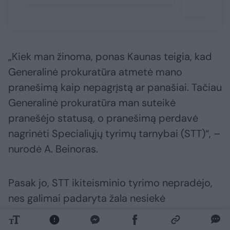
„Kiek man žinoma, ponas Kaunas teigia, kad
Generalinė prokuratūra atmetė mano
pranešimą kaip nepagrįstą ar panašiai. Tačiau
Generalinė prokuratūra man suteikė
pranešėjo statusą, o pranešimą perdavė
nagrinėti Specialiųjų tyrimų tarnybai (STT)“, –
nurodė A. Beinoras.
Pasak jo, STT ikiteisminio tyrimo nepradėjo,
nes galimai padaryta žala nesiekė
baudžiamajai atsakomybei taikomos ribos.
Vis dėlto, A. Beinoro teigimu, institucija