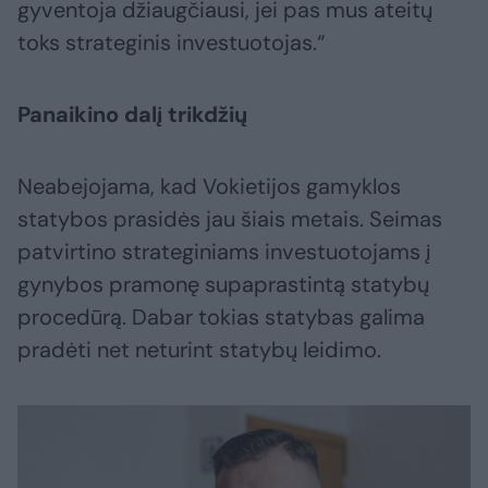
gyventoja džiaugčiausi, jei pas mus ateitų
toks strateginis investuotojas.“
Panaikino dalį trikdžių
Neabejojama, kad Vokietijos gamyklos
statybos prasidės jau šiais metais. Seimas
patvirtino strateginiams investuotojams į
gynybos pramonę supaprastintą statybų
procedūrą. Dabar tokias statybas galima
pradėti net neturint statybų leidimo.