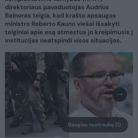
direktoriaus pavaduotojas Audrius
Beinoras teigia, kad krašto apsaugos
ministro Roberto Kauno viešai išsakyti
teiginiai apie esą atmestus jo kreipimusis į
institucijas neatspindi visos situacijos.
Daugiau nuotraukų (1)