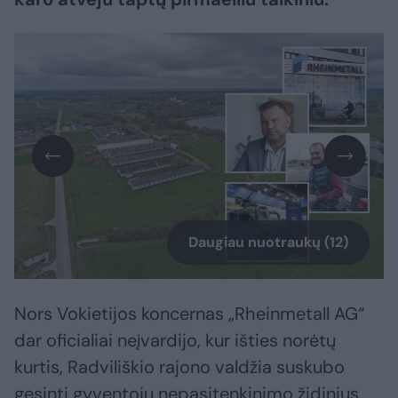
Daugiau nuotraukų (12)
Nors Vokietijos koncernas „Rheinmetall AG“
dar oficialiai neįvardijo, kur išties norėtų
kurtis, Radviliškio rajono valdžia suskubo
gesinti gyventojų nepasitenkinimo židinius.