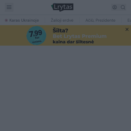
Karas Ukrainoje
Žalioji erdvė
Ačiū, Prezidente
E