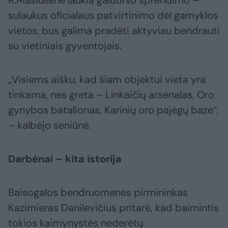
R.Masiulienė laukia galutinio sprendimo –
sulaukus oficialaus patvirtinimo dėl gamyklos
vietos, bus galima pradėti aktyviau bendrauti
su vietiniais gyventojais.
„Visiems aišku, kad šiam objektui vieta yra
tinkama, nes greta – Linkaičių arsenalas, Oro
gynybos batalionas, Karinių oro pajėgų bazė“,
– kalbėjo seniūnė.
Darbėnai – kita istorija
Baisogalos bendruomenės pirmininkas
Kazimieras Danilevičius pritarė, kad baimintis
tokios kaimynystės nederėtų.