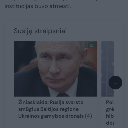
institucijas buvo atmesti.
Susiję straipsniai
→
Žiniasklaida: Rusija svarsto
Politikai
smūgius Baltijos regione
grėsmę Li
Ukrainos gamybos dronais
(4)
hibridinė
dezinfor