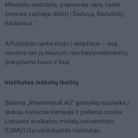
Miestelis nedidelis, pramonės nėra, todėl
žmonės važinėja dirbti į Šeduvą, Radviliškį,
Kėdainius.“
A.Puidokas ranka mojo į skeptikus – esą
neverta net jų klausyti, nes besipriešinančių
pokyčiams buvo ir bus.
Institutas ieškotų išeičių
Būsima „Rheinmetall AG“ gamykla nusitaikė į
laukus, kuriuose šienauja ir pašarus ruošia
Lietuvos sveikatos mokslų universiteto
(LSMU) Gyvulininkystės institutas.