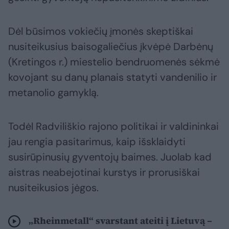
Dėl būsimos vokiečių įmonės skeptiškai
nusiteikusius baisogaliečius įkvėpė Darbėnų
(Kretingos r.) miestelio bendruomenės sėkmė
kovojant su danų planais statyti vandenilio ir
metanolio gamyklą.
Todėl Radviliškio rajono politikai ir valdininkai
jau rengia pasitarimus, kaip išsklaidyti
susirūpinusių gyventojų baimes. Juolab kad
aistras neabejotinai kurstys ir prorusiškai
nusiteikusios jėgos.
„Rheinmetall“ svarstant ateiti į Lietuvą –