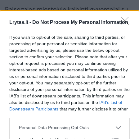
Baisogalos miestelyje kalbinti gyventojai su
„Lietuvos ryto“ žurnalistu bendravo nenoriai.
Lrytas.lt -
Do Not Process My Personal Information
Dauguma praeivių apskritai atsisakė išsakyti
nuomonę ir tik paspartindavo žingsnį. Keli
If you wish to opt-out of the sale, sharing to third parties, or
processing of your personal or sensitive information for
apklaustieji panoro likti neįvardinti, o tada
targeted advertising by us, please use the below opt-out
pareiškė, kad vokiečių investicijos
section to confirm your selection. Please note that after your
opt-out request is processed you may continue seeing
nereikalingos ir nelaukiamos: „Kodėl čia? Tegul
interest-based ads based on personal information utilized by
kitur statosi! Mes norime gyventi
us or personal information disclosed to third parties prior to
ekologiškai!“
your opt-out. You may separately opt-out of the further
disclosure of your personal information by third parties on the
IAB’s list of downstream participants. This information may
also be disclosed by us to third parties on the
IAB’s List of
Downstream Participants
that may further disclose it to other
third parties.
Personal Data Processing Opt Outs