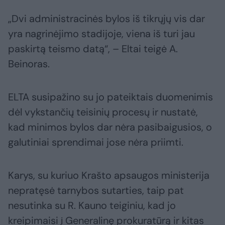
„Dvi administracinės bylos iš tikrųjų vis dar
yra nagrinėjimo stadijoje, viena iš turi jau
paskirtą teismo datą“, – Eltai teigė A.
Beinoras.
ELTA susipažino su jo pateiktais duomenimis
dėl vykstančių teisinių procesų ir nustatė,
kad minimos bylos dar nėra pasibaigusios, o
galutiniai sprendimai jose nėra priimti.
Karys, su kuriuo Krašto apsaugos ministerija
nepratęsė tarnybos sutarties, taip pat
nesutinka su R. Kauno teiginiu, kad jo
kreipimaisi į Generalinę prokuratūrą ir kitas