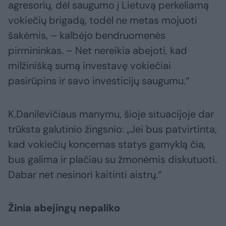
agresorių, dėl saugumo į Lietuvą perkeliamą
vokiečių brigadą, todėl ne metas mojuoti
šakėmis, – kalbėjo bendruomenės
pirmininkas. – Net nereikia abejoti, kad
milžinišką sumą investavę vokiečiai
pasirūpins ir savo investicijų saugumu.“
K.Danilevičiaus manymu, šioje situacijoje dar
trūksta galutinio žingsnio: „Jei bus patvirtinta,
kad vokiečių koncernas statys gamyklą čia,
bus galima ir plačiau su žmonėmis diskutuoti.
Dabar net nesinori kaitinti aistrų.“
Žinia abejingų nepaliko