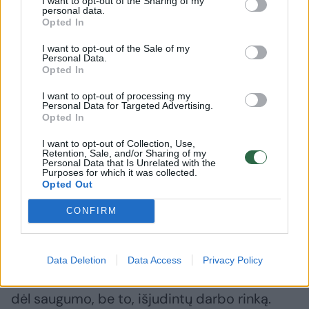
I want to opt-out of the Sharing of my
personal data.
Opted In
I want to opt-out of the Sale of my
Personal Data.
Opted In
Daugiau nuotraukų (12)
I want to opt-out of processing my
Personal Data for Targeted Advertising.
Opted In
Vokiečiams pasiūlytas apie 350 ha valstybinės žemės
sklypas yra greta Baisogalos miestelio. Šiuose laukuose
I want to opt-out of Collection, Use,
Retention, Sale, and/or Sharing of my
dabar šeimininkauja LSMU Gyvulininkystės institutas.
Personal Data that Is Unrelated with the
G.Šiupario nuotr.
Purposes for which it was collected.
Opted Out
CONFIRM
Vienas iš nedaugelio viešai nuomonę išsakė
Arūnas Puidokas. Iš vaistinės išėjęs vyras
plačiai nusišypsojo: „Aš tik už! Mums,
Data Deletion
Data Access
Privacy Policy
baisogaliečiams, tik nauda būtų. Pirmiausia
dėl saugumo, be to, išjudintų darbo rinką.