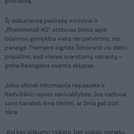
protokolą.
Šį dokumentą pasirašę ministrai ir
„Rheinmetall AG“ atstovas žinios apie
būsimos gamyklos vietą nei patvirtino, nei
paneigė. Premjerė Ingrida Šimonytė vis dėlto
pripažino, kad vienas svarstomų variantų –
greta Baisogalos esantis sklypas.
Jokia oficiali informacija nepasiekė ir
Radviliškio rajono savivaldybės. Jos vadovai
savo kanalais ėmė tikrinti, ar žinia gali būti
tikra.
„Kol kas aiškumo trūksta, bet viskas, panašu,