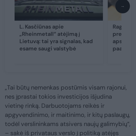
→
L. Kasčiūnas apie
Ragina s
„Rheinmetall“ atėjimą į
prekės ž
Lietuvą: tai yra signalas, kad
apsimetu
esame saugi valstybė
paaiškino
„Tai būtų nemenkas postūmis visam rajonui,
nes įprastai tokios investicijos išjudina
vietinę rinką. Darbuotojams reikės ir
apgyvendinimo, ir maitinimo, ir kitų paslaugų,
todėl verslininkams atsivers naujų galimybių“,
– sakė iš privataus verslo į politiką atėjęs