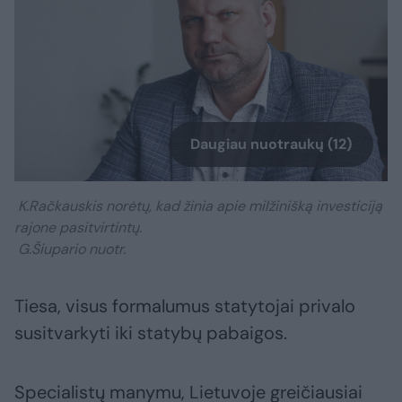
Daugiau nuotraukų (12)
K.Račkauskis norėtų, kad žinia apie milžinišką investiciją
rajone pasitvirtintų.
G.Šiupario nuotr.
Tiesa, visus formalumus statytojai privalo
susitvarkyti iki statybų pabaigos.
Specialistų manymu, Lietuvoje greičiausiai