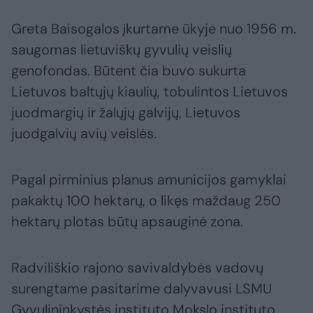
Greta Baisogalos įkurtame ūkyje nuo 1956 m.
saugomas lietuviškų gyvulių veislių
genofondas. Būtent čia buvo sukurta
Lietuvos baltųjų kiaulių, tobulintos Lietuvos
juodmargių ir žalųjų galvijų, Lietuvos
juodgalvių avių veislės.
Pagal pirminius planus amunicijos gamyklai
pakaktų 100 hektarų, o likęs maždaug 250
hektarų plotas būtų apsauginė zona.
Radviliškio rajono savivaldybės vadovų
surengtame pasitarime dalyvavusi LSMU
Gyvulininkystės instituto Mokslo instituto