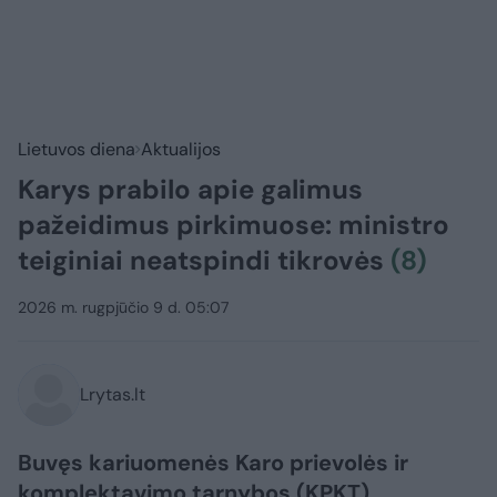
Lietuvos diena
Aktualijos
Karys prabilo apie galimus
pažeidimus pirkimuose: ministro
teiginiai neatspindi tikrovės
(8)
2026 m. rugpjūčio 9 d. 05:07
Lrytas.lt
Buvęs kariuomenės Karo prievolės ir
komplektavimo tarnybos (KPKT)