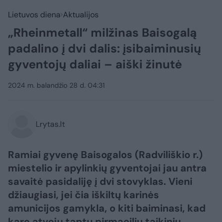
Lietuvos diena
Aktualijos
„Rheinmetall“ milžinas Baisogalą
padalino į dvi dalis: įsibaiminusių
gyventojų daliai – aiški žinutė
2024 m. balandžio 28 d. 04:31
Lrytas.lt
Ramiai gyvenę Baisogalos (Radviliškio r.)
miestelio ir apylinkių gyventojai jau antra
savaitė pasidaliję į dvi stovyklas. Vieni
džiaugiasi, jei čia iškiltų karinės
amunicijos gamykla, o kiti baiminasi, kad
karo atveju taptų pirmaeiliu taikiniu.