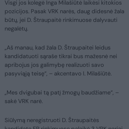
Visgi jos kolegė Inga Milašiūtė laikėsi kitokios
pozicijos. Pasak VRK narės, daug didesnė žala
būtų, jei D. Štraupaitė rinkimuose dalyvauti
negalėtų.
„Aš manau, kad žala D. Štraupaitei leidus
kandidatuoti sąraše tikrai bus mažesnė nei
apribojus jos galimybę realizuoti savo
pasyviąją teisę“, – akcentavo I. Milašiūtė.
„Mes dvigubai tą patį žmogų baudžiame“, –
sakė VRK narė.
Siūlymą neregistruoti D. Štraupaitės
kandidate EP rinkimuose palaikė 3 VRK nariai,