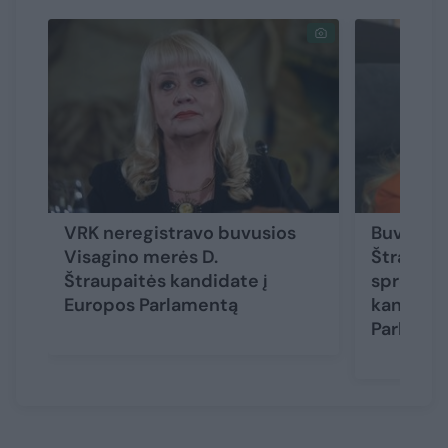
VRK neregistravo buvusios
Buvusi V
Visagino merės D.
Štraupai
Štraupaitės kandidate į
sprendim
Europos Parlamentą
kandidat
Parlame