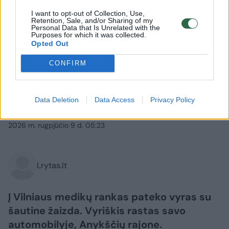
I want to opt-out of Collection, Use,
Retention, Sale, and/or Sharing of my
Personal Data that Is Unrelated with the
Purposes for which it was collected.
Opted Out
Lietuvos diena
Nelaimės
CONFIRM
Anykščių r. savo automobilyje
rastas peršautas vyras, šalia –
Data Deletion
Data Access
Privacy Policy
teisėtai laikytas pistoletas
2026 m. rugpjūčio 9 d. 05:23
Lrytas.lt
Į Vilniaus medikų rankas pateko vyras su
šautine žaizda. Vyriškis rastas savo
automobilyje, Anykščių rajone.