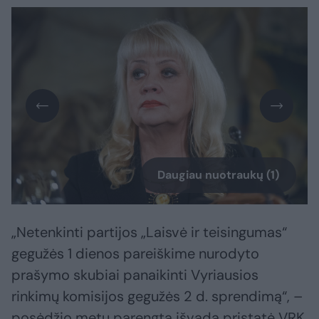
Daugiau nuotraukų (1)
„Netenkinti partijos „Laisvė ir teisingumas“
gegužės 1 dienos pareiškime nurodyto
prašymo skubiai panaikinti Vyriausios
rinkimų komisijos gegužės 2 d. sprendimą“, –
posėdžio metu parengtą išvadą pristatė VRK