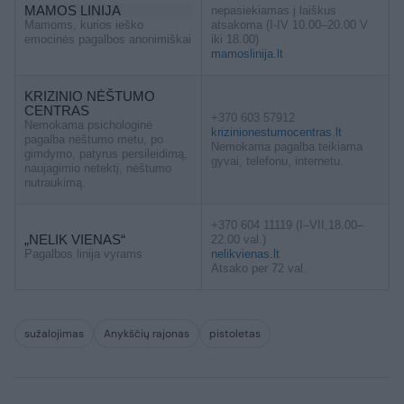
MAMOS LINIJA
nepasiekiamas į laiškus
Mamoms, kurios ieško
atsakoma (I-IV 10.00–20.00 V
emocinės pagalbos anonimiškai
iki 18.00)
mamoslinija.lt
KRIZINIO NĖŠTUMO
CENTRAS
+370 603 57912
Nemokama psichologinė
krizinionestumocentras.lt
pagalba nėštumo metu, po
Nemokama pagalba teikiama
gimdymo, patyrus persileidimą,
gyvai, telefonu, internetu.
naujagimio netektį, nėštumo
nutraukimą.
+370 604 11119 (I–VII,18.00–
„NELIK VIENAS“
22.00 val.)
Pagalbos linija vyrams
nelikvienas.lt
Atsako per 72 val.
sužalojimas
Anykščių rajonas
pistoletas