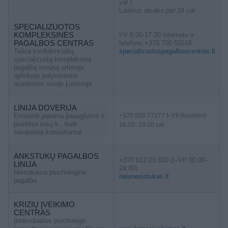
val.)
Laiškus atsako per 24 val.
SPECIALIZUOTOS
KOMPLEKSINĖS
I-V 8.00-17.00 internetu ir
PAGALBOS CENTRAS
telefonu +370 700 55516
Teikia konfidencialią,
specializuotospagalboscentras.lt
specializuotą kompleksinę
pagalbą smurtą artimoje
aplinkoje patyrusiems
asmenims visoje Lietuvoje.
LINIJA DOVERIJA
Emocinė parama paaugliams ir
+370 800 77277 I–VII (kasdien)
jaunimui rusų k., budi
16.00–19.00 val.
savanoriai konsultantai
ANKSTUKŲ PAGALBOS
+370 612 03 800 (I–VII 00:00–
LINIJA
24:00)
Nemokama psichologinė
neisnesiotukas.lt
pagalba
KRIZIŲ ĮVEIKIMO
CENTRAS
(individualios psichologo