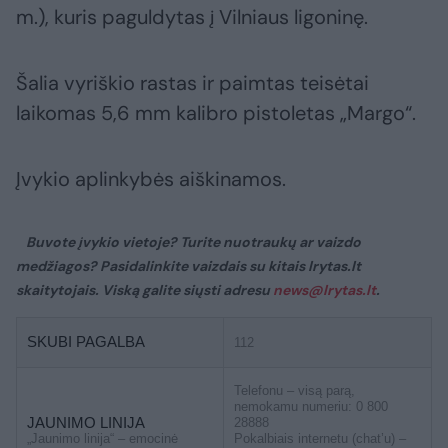
m.), kuris paguldytas į Vilniaus ligoninę.
Šalia vyriškio rastas ir paimtas teisėtai
laikomas 5,6 mm kalibro pistoletas „Margo“.
Įvykio aplinkybės aiškinamos.
Buvote įvykio vietoje? Turite nuotraukų ar vaizdo
medžiagos? Pasidalinkite vaizdais su kitais lrytas.lt
skaitytojais. Viską galite siųsti adresu
news@lrytas.lt
.
SKUBI PAGALBA
112
Telefonu – visą parą,
nemokamu numeriu: 0 800
JAUNIMO LINIJA
28888
„Jaunimo linija“ – emocinė
Pokalbiais internetu (chat’u) –