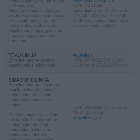
konsultacijos gyvai, per Skype
www.krizesiveikimas.lt
ar Messenger)
+370 640 51555
Mūsų savanoriai psichologai,
Antakalnio g. 97–47, Vilnius (I–
psichoterapeutai šešias dienas
V 16.00– 20.00 val., VI 12.00–
per savaitę budėjimų metu
16.00 val., švenčių dienomis ir
teikia skubią psichologinę
sekmadieniais nedirba)
pagalbą sudėtingas gyvenimo
situacijas išgyvenantiems
žmonėms
TĖVŲ LINIJA
tevulinija.lt
Emocinė parama tėvams,
+370 800 90012 (I–V 9.00–
pagalbą teikia psichologai
13.00 val. ir 17.00–21.00 val.)
SIDABRINĖ LINIJA
Emocinė parama senjorams,
pagalbą teikia profesionalūs
konsultantai, reguliariai
bendrauja savanoriai ir kiti
senjorai
+370 800 80020 (I–V 8–22 val.,
VI–VII 11–19 val.)
Prireikus pagalbos, jaučiant
sidabrinelinija.lt
poreikį būti išklausytam, ar
tiesiog norint susirasti
bendramintį nuolatiniam
bendravimui telefonu,
nedvejodami skambinkite