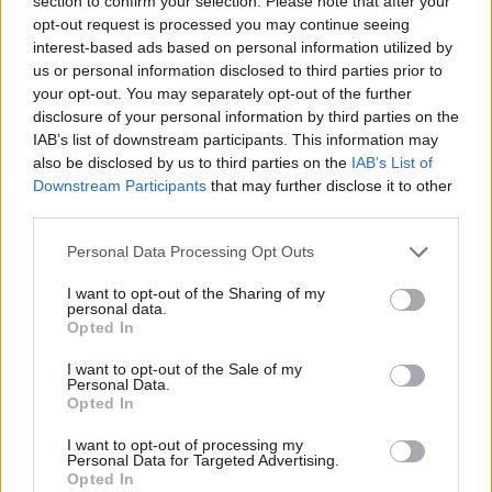
section to confirm your selection. Please note that after your
Komentuoti gali tik Lrytas registruoti vartotojai.
opt-out request is processed you may continue seeing
Prisijunkite prie registruotų vartotojų
interest-based ads based on personal information utilized by
us or personal information disclosed to third parties prior to
bendruomenės ir bendraukite komentaruose!
your opt-out. You may separately opt-out of the further
disclosure of your personal information by third parties on the
IAB’s list of downstream participants. This information may
Rodyti komentarus
also be disclosed by us to third parties on the
IAB’s List of
Downstream Participants
that may further disclose it to other
Prisijungti komentatoriams
third parties.
Personal Data Processing Opt Outs
I want to opt-out of the Sharing of my
personal data.
Opted In
I want to opt-out of the Sale of my
Personal Data.
Opted In
I want to opt-out of processing my
Personal Data for Targeted Advertising.
Opted In