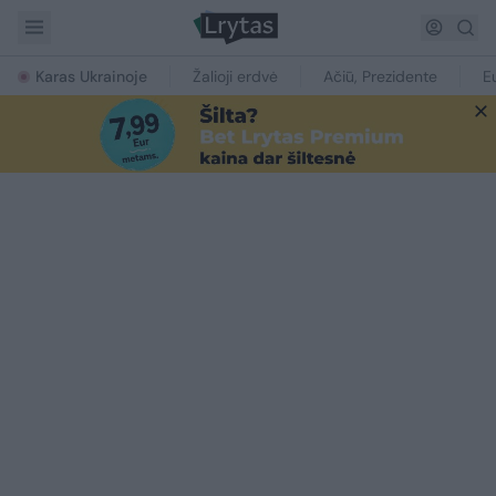
Karas Ukrainoje
Žalioji erdvė
Ačiū, Prezidente
E