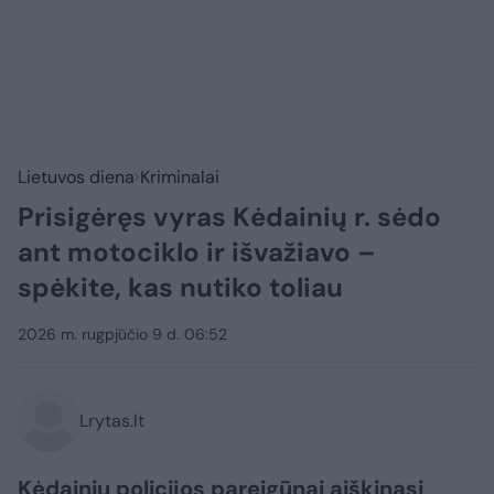
Lietuvos diena
Kriminalai
Prisigėręs vyras Kėdainių r. sėdo
ant motociklo ir išvažiavo –
spėkite, kas nutiko toliau
2026 m. rugpjūčio 9 d. 06:52
Lrytas.lt
Kėdainių policijos pareigūnai aiškinasi