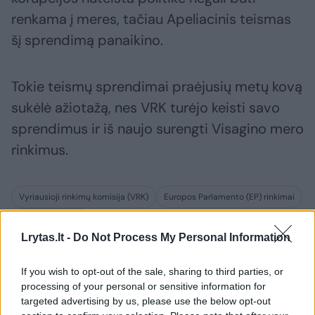
renkama į meres, tačiau Apeliacinis teismas
šį sprendimą panaikino.
Tokie teismų sprendimai praėjusių metų kovą
sukėlė ažiotažą, nes VRK turėjo keisti savo
sprendimus ir iš naujo surengti Visagino mero
rinkimus.
Vyriausioji rinkimų komisija (VRK)
Europos Parlamento (EP) rinkimai
Dalia Štraupaitė
Rodyti daugiau žymių
Lrytas.lt -
Do Not Process My Personal Information
If you wish to opt-out of the sale, sharing to third parties, or
processing of your personal or sensitive information for
Komentuoti po šiuo straipsniu
targeted advertising by us, please use the below opt-out