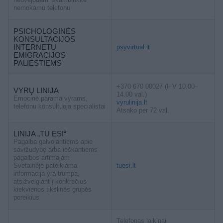
nemokamu telefonu
PSICHOLOGINĖS
KONSULTACIJOS
INTERNETU
psyvirtual.lt
EMIGRACIJOS
PALIESTIEMS
+370 670 00027 (I–V 10.00–
VYRŲ LINIJA
14.00 val.)
Emocinė parama vyrams,
vyrulinija.lt
telefonu konsultuoja specialistai
Atsako per 72 val.
LINIJA „TU ESI“
Pagalba galvojantiems apie
savižudybę arba ieškantiems
pagalbos artimajam
Svetainėje pateikiama
tuesi.lt
informacija yra trumpa,
atsižvelgiant į konkrečius
kiekvienos tikslinės grupės
poreikius
Telefonas laikinai