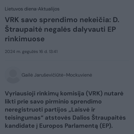
Lietuvos diena
Aktualijos
VRK savo sprendimo nekeičia: D.
Štraupaitė negalės dalyvauti EP
rinkimuose
2024 m. gegužės 16 d. 13:41
Gailė Jaruševičiūtė-Mockuvienė
Vyriausioji rinkimų komisija (VRK) nutarė
likti prie savo pirminio sprendimo
neregistruoti partijos „Laisvė ir
teisingumas“ atstovės Dalios Štraupaitės
kandidate į Europos Parlamentą (EP).