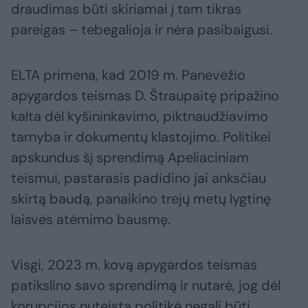
draudimas būti skiriamai į tam tikras
pareigas – tebegalioja ir nėra pasibaigusi.
ELTA primena, kad 2019 m. Panevėžio
apygardos teismas D. Štraupaitę pripažino
kalta dėl kyšininkavimo, piktnaudžiavimo
tarnyba ir dokumentų klastojimo. Politikei
apskundus šį sprendimą Apeliaciniam
teismui, pastarasis padidino jai anksčiau
skirtą baudą, panaikino trejų metų lygtinę
laisvės atėmimo bausmę.
Visgi, 2023 m. kovą apygardos teismas
patikslino savo sprendimą ir nutarė, jog dėl
korupcijos nuteista politikė negali būti