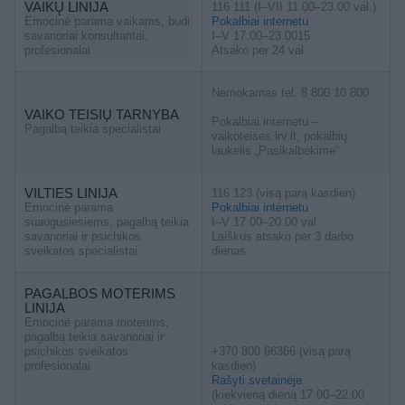
VAIKŲ LINIJA
116 111 (I–VII 11.00–23.00 val.)
Emocinė parama vaikams, budi
Pokalbiai internetu
savanoriai konsultantai,
I–V 17.00–23.0015
profesionalai
Atsako per 24 val.
Nemokamas tel. 8 800 10 800
VAIKO TEISIŲ TARNYBA
Pokalbiai internetu –
Pagalbą teikia specialistai
vaikoteises.lrv.lt, pokalbių
laukelis „Pasikalbėkime“
VILTIES LINIJA
116 123 (visą parą kasdien)
Emocinė parama
Pokalbiai internetu
suaugusiesiems, pagalbą teikia
I–V 17.00–20.00 val.
savanoriai ir psichikos
Laiškus atsako per 3 darbo
sveikatos specialistai
dienas
PAGALBOS MOTERIMS
LINIJA
Emocinė parama moterims,
pagalbą teikia savanoriai ir
psichikos sveikatos
+370 800 66366 (visą parą
profesionalai
kasdien)
Rašyti svetainėje
(kiekvieną dieną 17.00–22.00