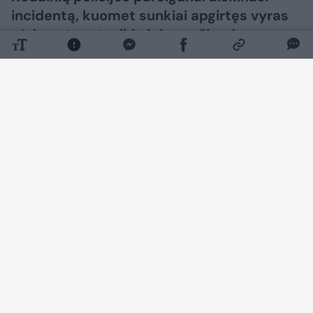
incidentą, kuomet sunkiai apgirtęs vyras
sėdo ant motociklo ir juo važiuodamas
nukentėjo pats.
Daugiau nuotraukų (1)
Kaip pranešė Kauno apskrities VPK, rugpjūčio