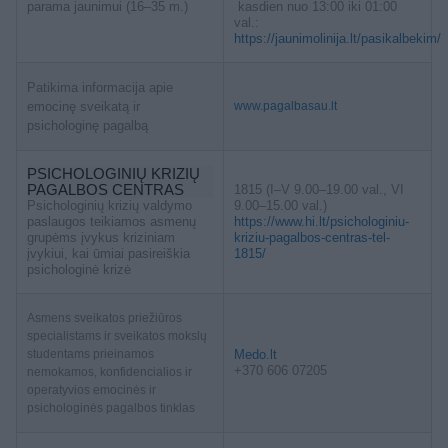
parama jaunimui (16–35 m.)
kasdien nuo 13:00 iki 01:00
val.:
https://jaunimolinija.lt/pasikalbekim/
Patikima informacija apie
emocinę sveikatą ir
www.pagalbasau.lt
psichologinę pagalbą
PSICHOLOGINIŲ KRIZIŲ
PAGALBOS CENTRAS
1815 (I–V 9.00–19.00 val., VI
Psichologinių krizių valdymo
9.00–15.00 val.)
paslaugos teikiamos asmenų
https://www.hi.lt/psichologiniu-
grupėms įvykus kriziniam
kriziu-pagalbos-centras-tel-
įvykiui, kai ūmiai pasireiškia
1815/
psichologinė krizė
Asmens sveikatos priežiūros
specialistams ir sveikatos mokslų
studentams prieinamos
Medo.lt
+370 606 07205
nemokamos, konfidencialios ir
operatyvios emocinės ir
psichologinės pagalbos tinklas