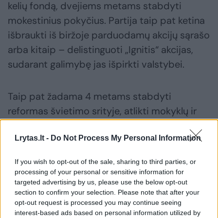
kelių fondą, dvejiems metams stabdyti
mokestinius pokyčius. Partija taip pat ketina
išbraukti iš biržoje parduodamų akcijų sąrašo
arba kitaip – delistinguoti „Ignitis“ akcijas,
sudarant galimybę jas išpirkti valstybei.
Taip pat žadama 4 metams stabdyti
reformas švietimo srityje, atlikti mokyklų ir
sveikatos priežiūros įstaigų tinklo pertvarkos
Lrytas.lt -
Do Not Process My Personal Information
auditą.
If you wish to opt-out of the sale, sharing to third parties, or
Iš viso „Nemuno aušra“ politinėje programoje
processing of your personal or sensitive information for
targeted advertising by us, please use the below opt-out
išskyrė 26 ateinančios kadencijos darbus.
section to confirm your selection. Please note that after your
opt-out request is processed you may continue seeing
interest-based ads based on personal information utilized by