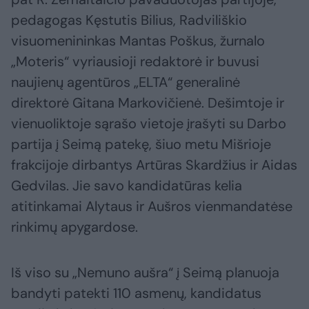
pedagogas Kęstutis Bilius, Radviliškio
visuomenininkas Mantas Poškus, žurnalo
„Moteris“ vyriausioji redaktorė ir buvusi
naujienų agentūros „ELTA“ generalinė
direktorė Gitana Markovičienė. Dešimtoje ir
vienuoliktoje sąrašo vietoje įrašyti su Darbo
partija į Seimą patekę, šiuo metu Mišrioje
frakcijoje dirbantys Artūras Skardžius ir Aidas
Gedvilas. Jie savo kandidatūras kelia
atitinkamai Alytaus ir Aušros vienmandatėse
rinkimų apygardose.
Iš viso su „Nemuno aušra“ į Seimą planuoja
bandyti patekti 110 asmenų, kandidatus