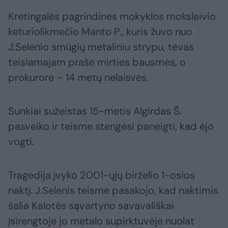
Kretingalės pagrindinės mokyklos moksleivio
keturiolikmečio Manto P., kuris žuvo nuo
J.Selenio smūgių metaliniu strypu, tėvas
teisiamajam prašė mirties bausmės, o
prokurorė – 14 metų nelaisvės.
Sunkiai sužeistas 15-metis Algirdas Š.
pasveiko ir teisme stengėsi paneigti, kad ėjo
vogti.
Tragedija įvyko 2001-ųjų birželio 1-osios
naktį. J.Selenis teisme pasakojo, kad naktimis
šalia Kalotės sąvartyno savavališkai
įsirengtoje jo metalo supirktuvėje nuolat