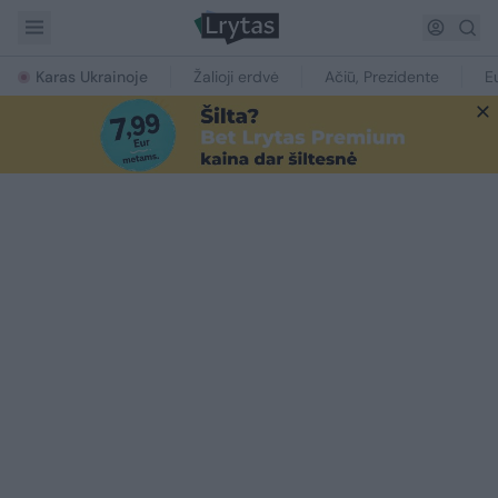
Karas Ukrainoje
Žalioji erdvė
Ačiū, Prezidente
E