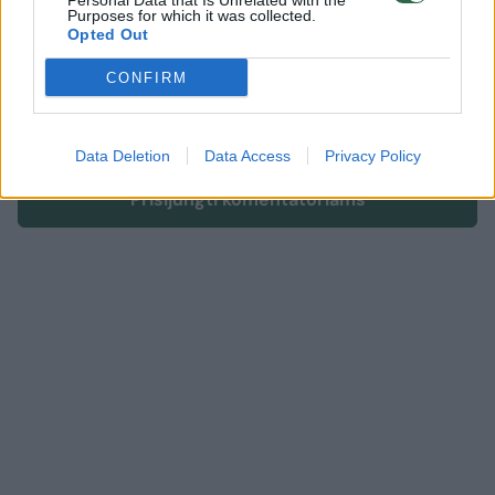
Personal Data that Is Unrelated with the
Komentuoti gali tik Lrytas registruoti vartotojai.
Purposes for which it was collected.
Prisijunkite prie registruotų vartotojų
Opted Out
bendruomenės ir bendraukite komentaruose!
CONFIRM
Rodyti komentarus
Data Deletion
Data Access
Privacy Policy
Prisijungti komentatoriams