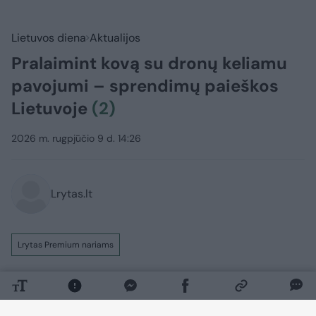
Lietuvos diena
Aktualijos
Pralaimint kovą su dronų keliamu
pavojumi – sprendimų paieškos
Lietuvoje
(2)
2026 m. rugpjūčio 9 d. 14:26
Lrytas.lt
Lrytas Premium nariams
Neaiškiems kariniams dronams kelis
kartus pažeidus Lietuvos erdvę vis garsiau