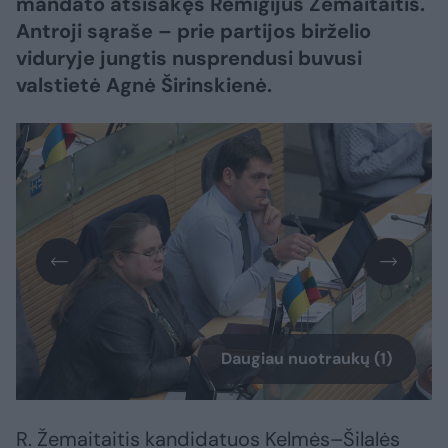
mandato atsisakęs Remigijus Žemaitaitis.
Antroji sąraše – prie partijos birželio
viduryje jungtis nusprendusi buvusi
valstietė Agnė Širinskienė.
Daugiau nuotraukų (1)
R. Žemaitaitis kandidatuos Kelmės–Šilalės