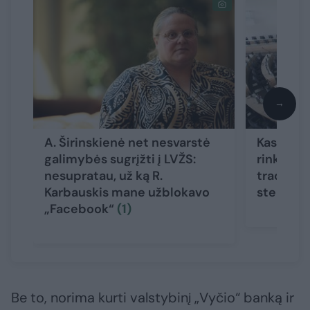
→
A. Širinskienė net nesvarstė
Kas ta b
galimybės sugrįžti į LVŽS:
rinkimuo
nesupratau, už ką R.
tradicine
Karbauskis mane užblokavo
stebukla
„Facebook“
(1)
Be to, norima kurti valstybinį „Vyčio“ banką ir