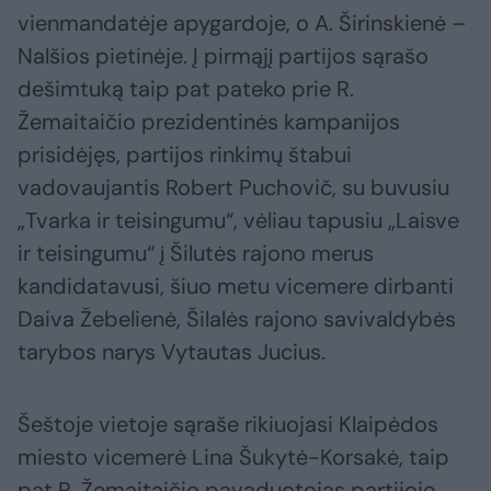
vienmandatėje apygardoje, o A. Širinskienė –
Nalšios pietinėje. Į pirmąjį partijos sąrašo
dešimtuką taip pat pateko prie R.
Žemaitaičio prezidentinės kampanijos
prisidėjęs, partijos rinkimų štabui
vadovaujantis Robert Puchovič, su buvusiu
„Tvarka ir teisingumu“, vėliau tapusiu „Laisve
ir teisingumu“ į Šilutės rajono merus
kandidatavusi, šiuo metu vicemere dirbanti
Daiva Žebelienė, Šilalės rajono savivaldybės
tarybos narys Vytautas Jucius.
Šeštoje vietoje sąraše rikiuojasi Klaipėdos
miesto vicemerė Lina Šukytė-Korsakė, taip
pat R. Žemaitaičio pavaduotojas partijoje,