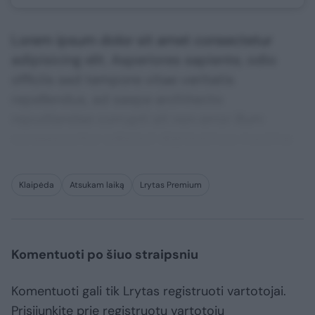
Lorem ipsum dolor sit amet consectetur
adipisicing elit. Asperiores sapiente, odio
officiis sed tempore vitae veritatis
repellendus, ad saepe architecto
repudiandae corrupti sit non error illum
consequuntur adipisci dignissimos maxime.
Klaipėda
Atsukam laiką
Lrytas Premium
Komentuoti po šiuo straipsniu
Komentuoti gali tik Lrytas registruoti vartotojai.
Prisijunkite prie registruotų vartotojų