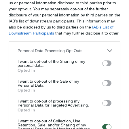
Kaip rodė naujienų portalo „Delfi“ užsakymu
us or personal information disclosed to third parties prior to
atliktos naujausios visuomenės nuomonės
your opt-out. You may separately opt-out of the further
disclosure of your personal information by third parties on the
apklausos, R. Žemaitaičio partiją „Nemuno
IAB’s list of downstream participants. This information may
aušra“ gegužę rėmė 8,9 proc., o birželį – 8,7
also be disclosed by us to third parties on the
IAB’s List of
Downstream Participants
that may further disclose it to other
proc. respondentų.
third parties.
Personal Data Processing Opt Outs
Seimo rinkimai vyks 2024 metų spalio 13
I want to opt-out of the Sharing of my
dieną.
personal data.
Opted In
I want to opt-out of the Sale of my
Nemuno aušra
Remigijus Žemaitaitis
Agnė Širinskienė
Personal Data.
Rodyti daugiau žymių
Opted In
I want to opt-out of processing my
Personal Data for Targeted Advertising.
Opted In
Komentuoti po šiuo straipsniu
I want to opt-out of Collection, Use,
Retention, Sale, and/or Sharing of my