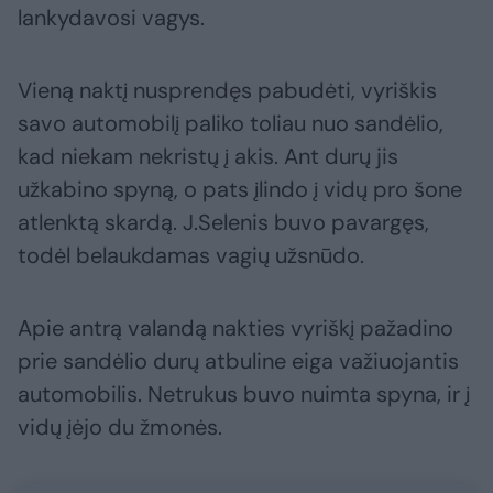
lankydavosi vagys.
Vieną naktį nusprendęs pabudėti, vyriškis
savo automobilį paliko toliau nuo sandėlio,
kad niekam nekristų į akis. Ant durų jis
užkabino spyną, o pats įlindo į vidų pro šone
atlenktą skardą. J.Selenis buvo pavargęs,
todėl belaukdamas vagių užsnūdo.
Apie antrą valandą nakties vyriškį pažadino
prie sandėlio durų atbuline eiga važiuojantis
automobilis. Netrukus buvo nuimta spyna, ir į
vidų įėjo du žmonės.