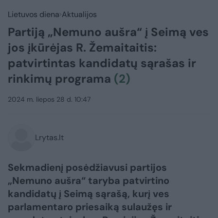
Lietuvos diena
Aktualijos
Partiją „Nemuno aušra“ į Seimą ves
jos įkūrėjas R. Žemaitaitis:
patvirtintas kandidatų sąrašas ir
rinkimų programa
(2)
2024 m. liepos 28 d. 10:47
Lrytas.lt
Sekmadienį posėdžiavusi partijos
„Nemuno aušra“ taryba patvirtino
kandidatų į Seimą sąrašą, kurį ves
parlamentaro priesaiką sulaužęs ir