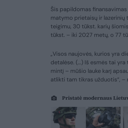
Šis papildomas finansavimas 
matymo prietaisų ir lazerinių 
teigimu, 30 tūkst. karių šiom
tūkst. – iki 2027 metų, o 77 t
„Visos naujovės, kurios yra di
detalėse. (...) Iš esmės tai yra
mintį – mūšio lauke karį apsa
atlikti tam tikras užduotis“, 
Pristatė modernaus Lietuv