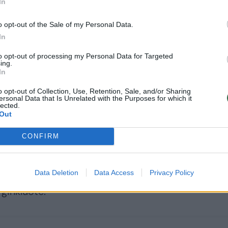
In
o opt-out of the Sale of my Personal Data.
In
to opt-out of processing my Personal Data for Targeted
ing.
In
o opt-out of Collection, Use, Retention, Sale, and/or Sharing
 svarbus. (...) Turime aplenkti priešą taikliau
ersonal Data that Is Unrelated with the Purposes for which it
lected.
r tokiu būdu būdami žingsniu priekyje jo“, – pab
Out
CONFIRM
ybė priėmė sprendimą gynybos finansavimą šiais
Data Deletion
Data Access
Privacy Policy
rų. Iš šios sumos 20 mln. eurų numatyta skirti bū
 ginkluote.