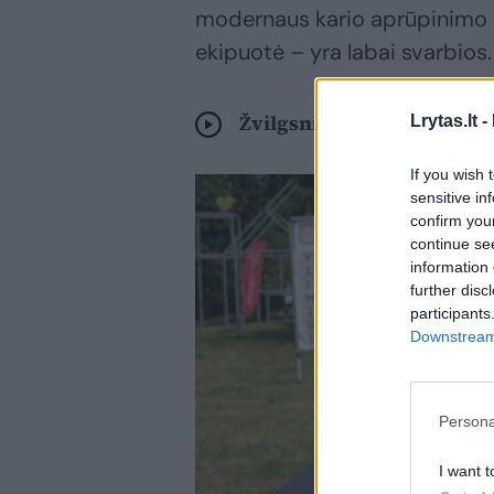
modernaus kario aprūpinimo p
ekipuotė – yra labai svarbios.
Žvilgsnis iš arčiau: paro
Lrytas.lt -
If you wish 
sensitive in
confirm you
continue se
information 
further disc
participants
Downstream 
Persona
I want t