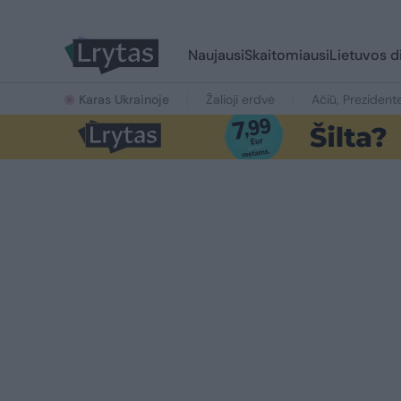
Naujausi
Skaitomiausi
Lietuvos d
Karas Ukrainoje
Žalioji erdvė
Ačiū, Prezident