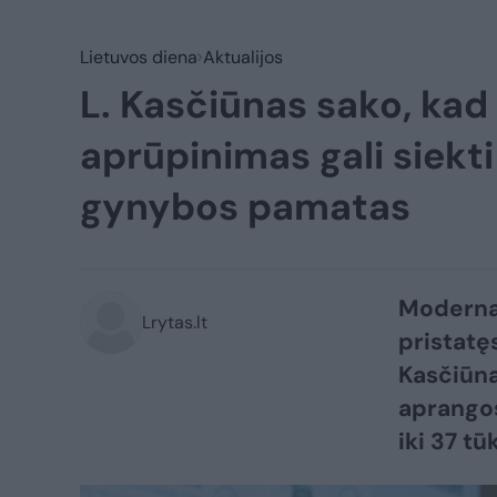
Lietuvos diena
Aktualijos
L. Kasčiūnas sako, ka
aprūpinimas gali siekti 
gynybos pamatas
Moderna
Lrytas.lt
pristatę
Kasčiūna
aprangos
iki 37 tū