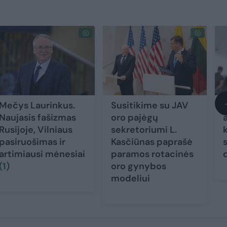
Mečys Laurinkus.
Susitikime su JAV
Naujasis fašizmas
oro pajėgų
Rusijoje, Vilniaus
sekretoriumi L.
pasiruošimas ir
Kasčiūnas paprašė
artimiausi mėnesiai
paramos rotacinės
(1)
oro gynybos
modeliui