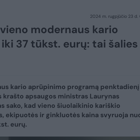
2024 m. rugpjūčio 23 d.
d vieno modernaus kario
iki 37 tūkst. eurų: tai šalies
us kario aprūpinimo programą penktadienį
s krašto apsaugos ministras Laurynas
s sako, kad vieno šiuolaikinio kariškio
, ekipuotės ir ginkluotės kaina svyruoja nu
kst. eurų.