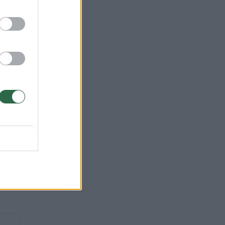
rėžė
tent