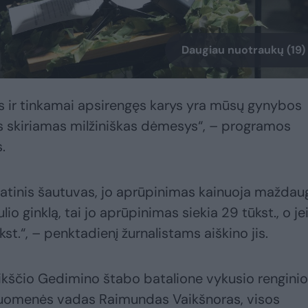
Daugiau nuotraukų (19)
s ir tinkamai apsirengęs karys yra mūsų gynybos
us skiriamas milžiniškas dėmesys“, – programos
.
matinis šautuvas, jo aprūpinimas kainuoja maždau
lio ginklą, tai jo aprūpinimas siekia 29 tūkst., o jei
st.“, – penktadienį žurnalistams aiškino jis.
ikščio Gedimino štabo batalione vykusio renginio
uomenės vadas Raimundas Vaikšnoras, visos