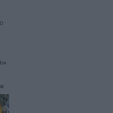
70
rba
ti