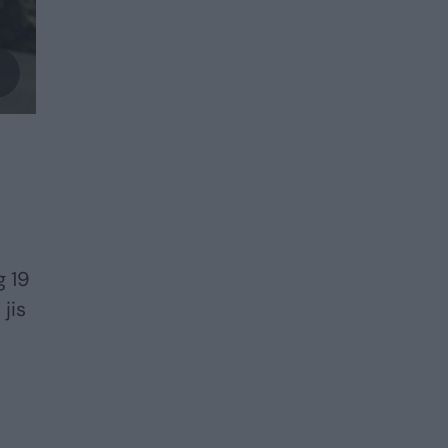
g 19
 jis