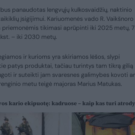
bus panaudotas lengvųjų kulkosvaidžių, naktinio
taikiklių įsigijimui. Kariuomenės vado R. Vaikšnoro
is priemonėmis tikimasi aprūpinti iki 2025 metų, 
ūkst. – iki 2030 metų.
egiamos ir kurioms yra skiriamos lėšos, slypi
 tie patys produktai, tačiau turintys tam tikrą gilią
ugoti ir suteikti jam svaresnes galimybes kovoti a
– renginio metu teigė majoras Marius Matukas.
os kario ekipuotę: kadruose – kaip kas turi atrody