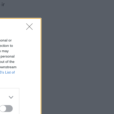
ir
sonal or
ection to
ou may
 personal
out of the
 downstream
B’s List of