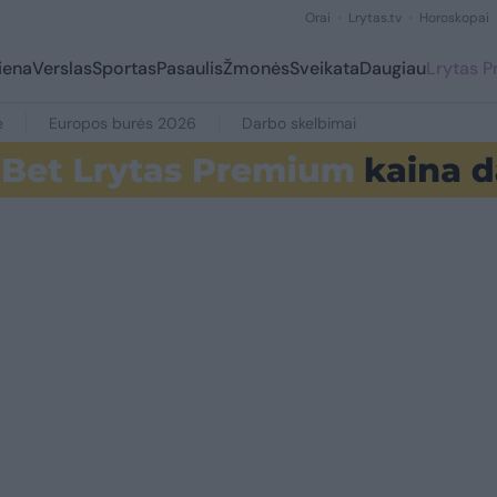
Orai
Lrytas.tv
Horoskopai
iena
Verslas
Sportas
Pasaulis
Žmonės
Sveikata
Daugiau
Lrytas 
e
Europos burės 2026
Darbo skelbimai