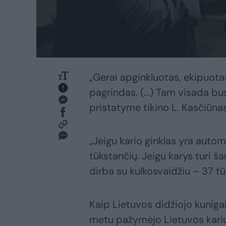
„Gerai apginkluotas, ekipuota
pagrindas. (...) Tam visada b
pristatyme tikino L. Kasčiūnas
„Jeigu kario ginklas yra auto
tūkstančių. Jeigu karys turi šau
dirba su kulkosvaidžiu – 37 tūk
Kaip Lietuvos didžiojo kuniga
metu pažymėjo Lietuvos kari