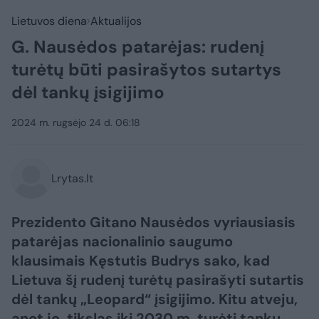
Lietuvos diena
Aktualijos
G. Nausėdos patarėjas: rudenį
turėtų būti pasirašytos sutartys
dėl tankų įsigijimo
2024 m. rugsėjo 24 d. 06:18
Lrytas.lt
Prezidento Gitano Nausėdos vyriausiasis
patarėjas nacionalinio saugumo
klausimais Kęstutis Budrys sako, kad
Lietuva šį rudenį turėtų pasirašyti sutartis
dėl tankų „Leopard“ įsigijimo. Kitu atveju,
anot jo, tikslas iki 2030 m. turėti tankų