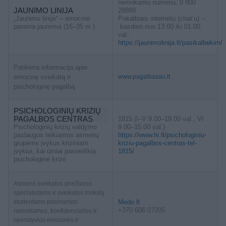
nemokamu numeriu: 0 800
JAUNIMO LINIJA
28888
„Jaunimo linija“ – emocinė
Pokalbiais internetu (chat’u) –
parama jaunimui (16–35 m.)
kasdien nuo 13:00 iki 01:00
val.:
https://jaunimolinija.lt/pasikalbekim/
Patikima informacija apie
emocinę sveikatą ir
www.pagalbasau.lt
psichologinę pagalbą
PSICHOLOGINIŲ KRIZIŲ
PAGALBOS CENTRAS
1815 (I–V 9.00–19.00 val., VI
Psichologinių krizių valdymo
9.00–15.00 val.)
paslaugos teikiamos asmenų
https://www.hi.lt/psichologiniu-
grupėms įvykus kriziniam
kriziu-pagalbos-centras-tel-
įvykiui, kai ūmiai pasireiškia
1815/
psichologinė krizė
Asmens sveikatos priežiūros
specialistams ir sveikatos mokslų
studentams prieinamos
Medo.lt
+370 606 07205
nemokamos, konfidencialios ir
operatyvios emocinės ir