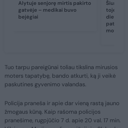
Alytuje senjorę mirtis pakirto
Šiurpūs 
gatvėje – medikai buvo
toje pači
bejėgiai
dieną ras
paties a
moterys
Tuo tarpu pareigūnai toliau tikslina mirusios
moters tapatybę, bando atkurti, ką ji veikė
paskutines gyvenimo valandas.
Policija praneša ir apie dar vieną rastą jauno
žmogaus kūną. Kaip rašoma policijos
pranešime, rugpjūčio 7 d. apie 20 val. 17 min.