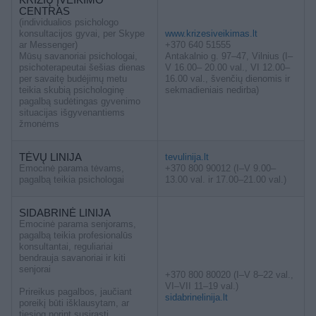
CENTRAS
(individualios psichologo
konsultacijos gyvai, per Skype
www.krizesiveikimas.lt
ar Messenger)
+370 640 51555
Mūsų savanoriai psichologai,
Antakalnio g. 97–47, Vilnius (I–
psichoterapeutai šešias dienas
V 16.00– 20.00 val., VI 12.00–
per savaitę budėjimų metu
16.00 val., švenčių dienomis ir
teikia skubią psichologinę
sekmadieniais nedirba)
pagalbą sudėtingas gyvenimo
situacijas išgyvenantiems
žmonėms
TĖVŲ LINIJA
tevulinija.lt
Emocinė parama tėvams,
+370 800 90012 (I–V 9.00–
pagalbą teikia psichologai
13.00 val. ir 17.00–21.00 val.)
SIDABRINĖ LINIJA
Emocinė parama senjorams,
pagalbą teikia profesionalūs
konsultantai, reguliariai
bendrauja savanoriai ir kiti
senjorai
+370 800 80020 (I–V 8–22 val.,
VI–VII 11–19 val.)
Prireikus pagalbos, jaučiant
sidabrinelinija.lt
poreikį būti išklausytam, ar
tiesiog norint susirasti