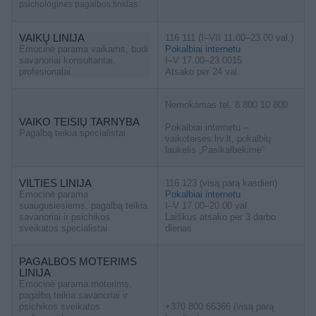
psichologinės pagalbos tinklas
VAIKŲ LINIJA
116 111 (I–VII 11.00–23.00 val.)
Emocinė parama vaikams, budi
Pokalbiai internetu
savanoriai konsultantai,
I–V 17.00–23.0015
profesionalai
Atsako per 24 val.
Nemokamas tel. 8 800 10 800
VAIKO TEISIŲ TARNYBA
Pokalbiai internetu –
Pagalbą teikia specialistai
vaikoteises.lrv.lt, pokalbių
laukelis „Pasikalbėkime“
VILTIES LINIJA
116 123 (visą parą kasdien)
Emocinė parama
Pokalbiai internetu
suaugusiesiems, pagalbą teikia
I–V 17.00–20.00 val.
savanoriai ir psichikos
Laiškus atsako per 3 darbo
sveikatos specialistai
dienas
PAGALBOS MOTERIMS
LINIJA
Emocinė parama moterims,
pagalbą teikia savanoriai ir
psichikos sveikatos
+370 800 66366 (visą parą