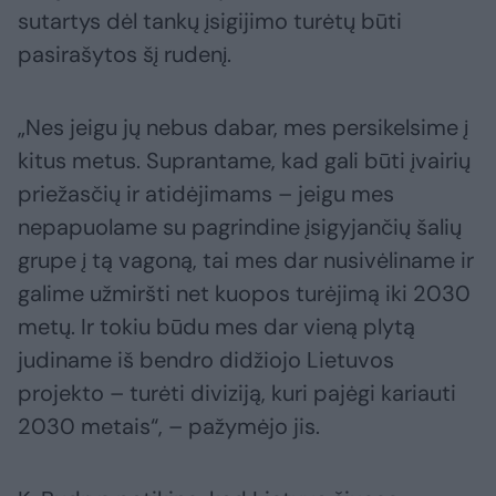
sutartys dėl tankų įsigijimo turėtų būti
pasirašytos šį rudenį.
„Nes jeigu jų nebus dabar, mes persikelsime į
kitus metus. Suprantame, kad gali būti įvairių
priežasčių ir atidėjimams – jeigu mes
nepapuolame su pagrindine įsigyjančių šalių
grupe į tą vagoną, tai mes dar nusivėliname ir
galime užmiršti net kuopos turėjimą iki 2030
metų. Ir tokiu būdu mes dar vieną plytą
judiname iš bendro didžiojo Lietuvos
projekto – turėti diviziją, kuri pajėgi kariauti
2030 metais“, – pažymėjo jis.