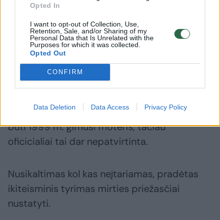
Opted In
Atvažiavę medikai moteriai padėti jau
I want to opt-out of Collection, Use,
Retention, Sale, and/or Sharing of my
nebegalėjo, buvo konstatuota jos mirtis.
Personal Data that Is Unrelated with the
Purposes for which it was collected.
Medikai apie rastą jauno moters kūną
Opted Out
pranešė policijai.
CONFIRM
Pareigūnai vis dar tikslina
Data Deletion
Data Access
Privacy Policy
mirusiosios tapatybę. Įtariama, kad tai gali
būti 1999 m. gimusi moteris, tačiau
oficicialiai tai dar nepatvirtinta.
Nusikaltimas kol kas neįtariamas, pradėtas
ikiteisminis tyrimas mirties priežasčiai
nustatyti.