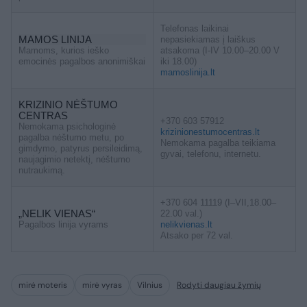
Telefonas laikinai
MAMOS LINIJA
nepasiekiamas į laiškus
Mamoms, kurios ieško
atsakoma (I-IV 10.00–20.00 V
emocinės pagalbos anonimiškai
iki 18.00)
mamoslinija.lt
KRIZINIO NĖŠTUMO
CENTRAS
+370 603 57912
Nemokama psichologinė
krizinionestumocentras.lt
pagalba nėštumo metu, po
Nemokama pagalba teikiama
gimdymo, patyrus persileidimą,
gyvai, telefonu, internetu.
naujagimio netektį, nėštumo
nutraukimą.
+370 604 11119 (I–VII,18.00–
„NELIK VIENAS“
22.00 val.)
Pagalbos linija vyrams
nelikvienas.lt
Atsako per 72 val.
mirė moteris
mirė vyras
Vilnius
Rodyti daugiau žymių