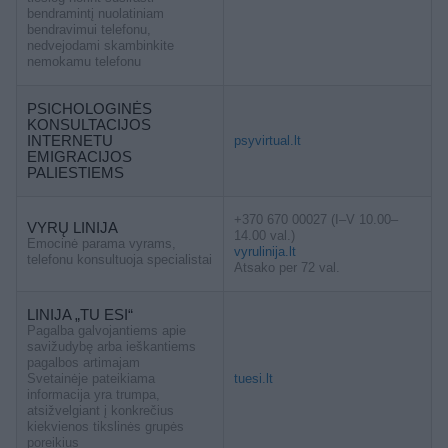
bendramintį nuolatiniam
bendravimui telefonu,
nedvejodami skambinkite
nemokamu telefonu
PSICHOLOGINĖS
KONSULTACIJOS
INTERNETU
psyvirtual.lt
EMIGRACIJOS
PALIESTIEMS
+370 670 00027 (I–V 10.00–
VYRŲ LINIJA
14.00 val.)
Emocinė parama vyrams,
vyrulinija.lt
telefonu konsultuoja specialistai
Atsako per 72 val.
LINIJA „TU ESI“
Pagalba galvojantiems apie
savižudybę arba ieškantiems
pagalbos artimajam
Svetainėje pateikiama
tuesi.lt
informacija yra trumpa,
atsižvelgiant į konkrečius
kiekvienos tikslinės grupės
poreikius