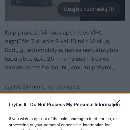
Daugiau nuotraukų (1)
Kaip pranešė Vilniaus apskrities VPK,
rugpjūčio 7 d. apie 9 val. 10 min. Vilniuje,
Sodų g., automobilyje, rastas nenustatytos
tapatybės apie 25 m. amžiaus mirusios
moters kūnas be išorinių smurto požymių.
Lrytas
žiniomis, kūnas rastas
automobilio „Alfa Romeo“ priekinėje
sėdynėje. Automobilyje nejudančią moterį
Lrytas.lt -
Do Not Process My Personal Information
pastebėjo praeiviai.
If you wish to opt-out of the sale, sharing to third parties, or
processing of your personal or sensitive information for