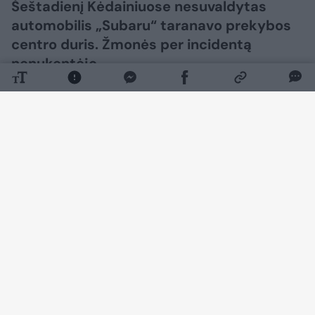
Šeštadienį Kėdainiuose nesuvaldytas
automobilis „Subaru“ taranavo prekybos
centro duris. Žmonės per incidentą
nenukentėjo.
Daugiau nuotraukų (4)
Avarija rugpjūčio 8 d. apie 15 val. įvyko J.