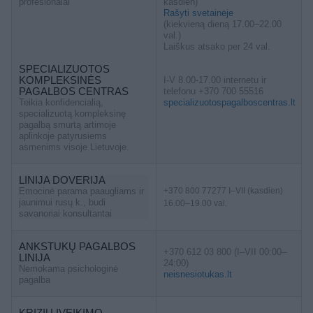
profesionalai
kasdien)
Rašyti svetainėje
(kiekvieną dieną 17.00–22.00
val.)
Laiškus atsako per 24 val.
SPECIALIZUOTOS
KOMPLEKSINĖS
I-V 8.00-17.00 internetu ir
PAGALBOS CENTRAS
telefonu +370 700 55516
Teikia konfidencialią,
specializuotospagalboscentras.lt
specializuotą kompleksinę
pagalbą smurtą artimoje
aplinkoje patyrusiems
asmenims visoje Lietuvoje.
LINIJA DOVERIJA
Emocinė parama paaugliams ir
+370 800 77277 I–VII (kasdien)
jaunimui rusų k., budi
16.00–19.00 val.
savanoriai konsultantai
ANKSTUKŲ PAGALBOS
+370 612 03 800 (I–VII 00:00–
LINIJA
24:00)
Nemokama psichologinė
neisnesiotukas.lt
pagalba
KRIZIŲ ĮVEIKIMO