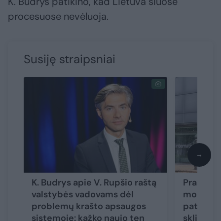
K. Budrys patikino, kad Lietuva šiuose
procesuose nevėluoja.
Susiję straipsniai
→
K. Budrys apie V. Rupšio raštą
Prasided
valstybės vadovams dėl
mobiliza
problemų krašto apsaugos
patikrin
sistemoje: kažko naujo ten
skliauta