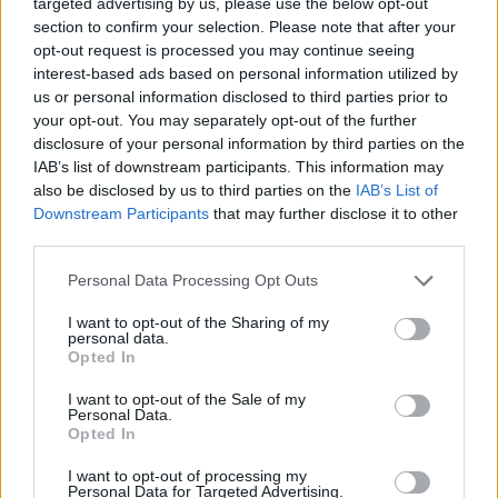
Žmonės kilo įtarimas, kad jaunai moteriai
targeted advertising by us, please use the below opt-out
section to confirm your selection. Please note that after your
kažkas negerai, todėl jie iškvietė greitosios
opt-out request is processed you may continue seeing
pagalbos medikus.
interest-based ads based on personal information utilized by
us or personal information disclosed to third parties prior to
your opt-out. You may separately opt-out of the further
Pamatykite filmuotą medžiagą: ištrauktas
disclosure of your personal information by third parties on the
IAB’s list of downstream participants. This information may
į tvenkinį įskriejęs automobilis
also be disclosed by us to third parties on the
IAB’s List of
Downstream Participants
that may further disclose it to other
third parties.
Personal Data Processing Opt Outs
I want to opt-out of the Sharing of my
personal data.
Opted In
I want to opt-out of the Sale of my
Personal Data.
Opted In
I want to opt-out of processing my
Personal Data for Targeted Advertising.