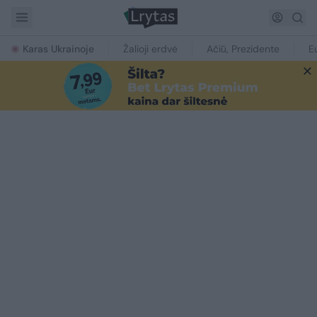
Karas Ukrainoje
Žalioji erdvė
Ačiū, Prezidente
E