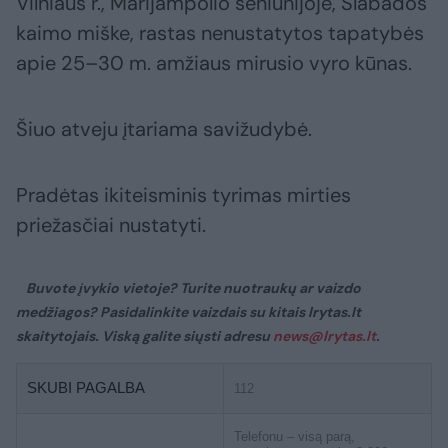
Vilniaus r., Marijampolio seniūnijoje, Slabados
kaimo miške, rastas nenustatytos tapatybės
apie 25–30 m. amžiaus mirusio vyro kūnas.
Šiuo atveju įtariama savižudybė.
Pradėtas ikiteisminis tyrimas mirties
priežasčiai nustatyti.
Buvote įvykio vietoje? Turite nuotraukų ar vaizdo
medžiagos? Pasidalinkite vaizdais su kitais lrytas.lt
skaitytojais. Viską galite siųsti adresu
news@lrytas.lt
.
SKUBI PAGALBA
112
Telefonu – visą parą,