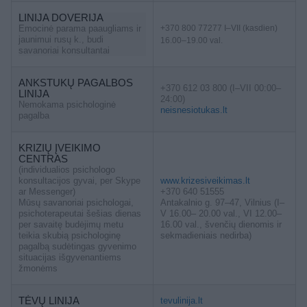
LINIJA DOVERIJA
Emocinė parama paaugliams ir
+370 800 77277 I–VII (kasdien)
jaunimui rusų k., budi
16.00–19.00 val.
savanoriai konsultantai
ANKSTUKŲ PAGALBOS
+370 612 03 800 (I–VII 00:00–
LINIJA
24:00)
Nemokama psichologinė
neisnesiotukas.lt
pagalba
KRIZIŲ ĮVEIKIMO
CENTRAS
(individualios psichologo
konsultacijos gyvai, per Skype
www.krizesiveikimas.lt
ar Messenger)
+370 640 51555
Mūsų savanoriai psichologai,
Antakalnio g. 97–47, Vilnius (I–
psichoterapeutai šešias dienas
V 16.00– 20.00 val., VI 12.00–
per savaitę budėjimų metu
16.00 val., švenčių dienomis ir
teikia skubią psichologinę
sekmadieniais nedirba)
pagalbą sudėtingas gyvenimo
situacijas išgyvenantiems
žmonėms
TĖVŲ LINIJA
tevulinija.lt