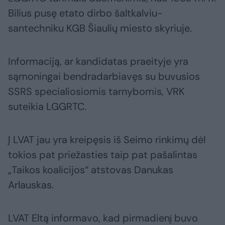
Bilius pusę etato dirbo šaltkalviu-
santechniku KGB Šiaulių miesto skyriuje.
Informaciją, ar kandidatas praeityje yra
sąmoningai bendradarbiavęs su buvusios
SSRS specialiosiomis tarnybomis, VRK
suteikia LGGRTC.
Į LVAT jau yra kreipęsis iš Seimo rinkimų dėl
tokios pat priežasties taip pat pašalintas
„Taikos koalicijos“ atstovas Danukas
Arlauskas.
LVAT Eltą informavo, kad pirmadienį buvo