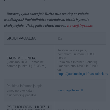
Buvote įvykio vietoje? Turite nuotraukų ar vaizdo
medžiagos? Pasidalinkite vaizdais su kitais lrytas.lt
skaitytojais. Viską galite siųsti adresu
news@lrytas.lt
.
SKUBI PAGALBA
112
Telefonu – visą parą,
nemokamu numeriu: 0 800
JAUNIMO LINIJA
28888
„Jaunimo linija“ – emocinė
Pokalbiais internetu (chat’u) –
parama jaunimui (16–35 m.)
kasdien nuo 13:00 iki 01:00
val.:
https://jaunimolinija.lt/pasikalbekim/
Patikima informacija apie
emocinę sveikatą ir
www.pagalbasau.lt
psichologinę pagalbą
PSICHOLOGINIŲ KRIZIŲ