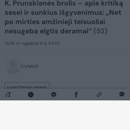
K. Prunskienės brolis – apie kritiką
sesei ir sunkius išgyvenimus: „Net
po mirties amžinieji teisuoliai
nesugeba elgtis deramai“
(52)
2026 m. rugpjūčio 8 d. 04:52
Lrytas.lt
Lrytas Premium nariams
„Ir tas, kas simpatizavo poniai Kazimirai, ir
tas, kas akmenį metė, visi turės ją
prisiminti. Ir prisimins šimtmečius“, – taip
apie anapilin iškeliavusią K.Prunskienę yra