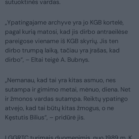
sutuoktinės vardas.
„Ypatingajame archyve yra jo KGB kortelė,
pagal kurią matosi, kad jis dirbo antraeilėse
pareigose viename iš KGB skyrių. Jis ten
dirbo trumpą laiką, tačiau yra įrašas, kad
dirbo“, – Eltai teigė A. Bubnys.
„Nemanau, kad tai yra kitas asmuo, nes
sutampa ir gimimo metai, mėnuo, diena. Net
ir žmonos vardas sutampa. Reiktų ypatingo
atvejo, kad tai būtų kitas žmogus, o ne
Kęstutis Bilius“, – pridūrė jis.
LGGRTC turimais duomenimis, nuo 1989 m. K.