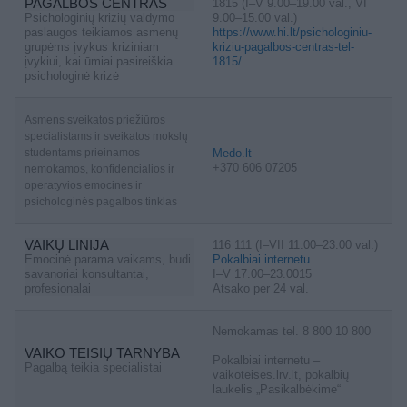
PAGALBOS CENTRAS
1815 (I–V 9.00–19.00 val., VI
Psichologinių krizių valdymo
9.00–15.00 val.)
paslaugos teikiamos asmenų
https://www.hi.lt/psichologiniu-
grupėms įvykus kriziniam
kriziu-pagalbos-centras-tel-
įvykiui, kai ūmiai pasireiškia
1815/
psichologinė krizė
Asmens sveikatos priežiūros
specialistams ir sveikatos mokslų
studentams prieinamos
Medo.lt
+370 606 07205
nemokamos, konfidencialios ir
operatyvios emocinės ir
psichologinės pagalbos tinklas
VAIKŲ LINIJA
116 111 (I–VII 11.00–23.00 val.)
Emocinė parama vaikams, budi
Pokalbiai internetu
savanoriai konsultantai,
I–V 17.00–23.0015
profesionalai
Atsako per 24 val.
Nemokamas tel. 8 800 10 800
VAIKO TEISIŲ TARNYBA
Pokalbiai internetu –
Pagalbą teikia specialistai
vaikoteises.lrv.lt, pokalbių
laukelis „Pasikalbėkime“