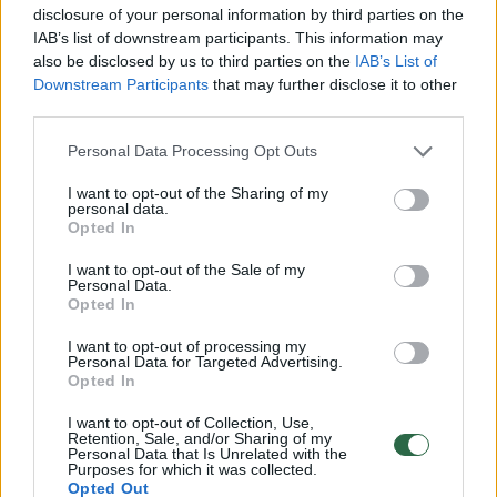
disclosure of your personal information by third parties on the
IAB’s list of downstream participants. This information may
also be disclosed by us to third parties on the
IAB’s List of
Downstream Participants
that may further disclose it to other
third parties.
Personal Data Processing Opt Outs
I want to opt-out of the Sharing of my
personal data.
Opted In
I want to opt-out of the Sale of my
Atvažiavę medikai moteriai padėti jau
Personal Data.
Opted In
nebegalėjo, buvo konstatuota jos mirtis.
I want to opt-out of processing my
Medikai apie rastą jauno moters kūną
Personal Data for Targeted Advertising.
Opted In
pranešė policijai.
I want to opt-out of Collection, Use,
Retention, Sale, and/or Sharing of my
Personal Data that Is Unrelated with the
Pareigūnai vis dar tikslina
Purposes for which it was collected.
mirusiosios tapatybę. Įtariama, kad tai gali
Opted Out