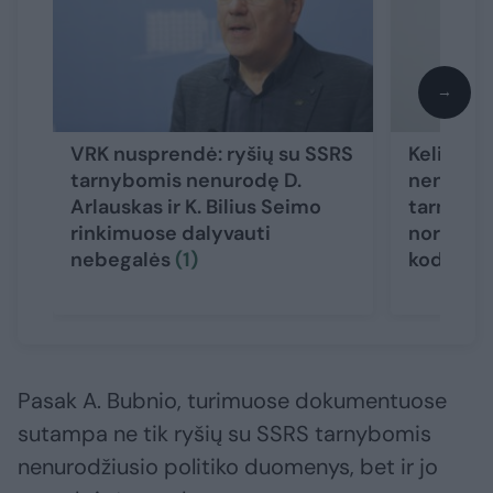
→
VRK nusprendė: ryšių su SSRS
Keliems
tarnybomis nenurodę D.
nenurodž
Arlauskas ir K. Bilius Seimo
tarnybom
rinkimuose dalyvauti
nori tobu
nebegalės
(1)
kodeksą
Pasak A. Bubnio, turimuose dokumentuose
sutampa ne tik ryšių su SSRS tarnybomis
nenurodžiusio politiko duomenys, bet ir jo