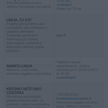
14.00 val.)
Emocinė parama vyrams,
vyrulinija.lt
telefonu konsultuoja specialistai
Atsako per 72 val.
LINIJA „TU ESI“
Pagalba galvojantiems apie
savižudybę arba ieškantiems
pagalbos artimajam
Svetainėje pateikiama
tuesi.lt
informacija yra trumpa,
atsižvelgiant į konkrečius
kiekvienos tikslinės grupės
poreikius
Telefonas laikinai
MAMOS LINIJA
nepasiekiamas į laiškus
Mamoms, kurios ieško
atsakoma (I-IV 10.00–20.00 V
emocinės pagalbos anonimiškai
iki 18.00)
mamoslinija.lt
KRIZINIO NĖŠTUMO
CENTRAS
+370 603 57912
Nemokama psichologinė
krizinionestumocentras.lt
pagalba nėštumo metu, po
Nemokama pagalba teikiama
gimdymo, patyrus persileidimą,
gyvai, telefonu, internetu.