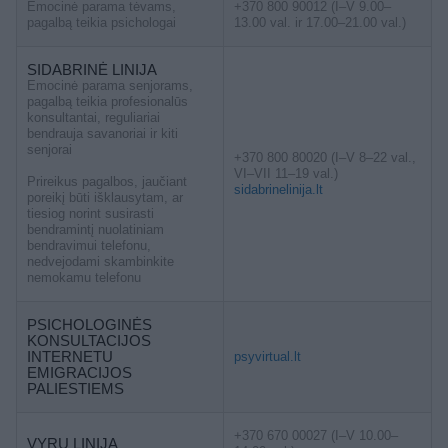
Emocinė parama tėvams,
+370 800 90012 (I–V 9.00–
pagalbą teikia psichologai
13.00 val. ir 17.00–21.00 val.)
SIDABRINĖ LINIJA
Emocinė parama senjorams,
pagalbą teikia profesionalūs
konsultantai, reguliariai
bendrauja savanoriai ir kiti
senjorai
+370 800 80020 (I–V 8–22 val.,
VI–VII 11–19 val.)
Prireikus pagalbos, jaučiant
sidabrinelinija.lt
poreikį būti išklausytam, ar
tiesiog norint susirasti
bendramintį nuolatiniam
bendravimui telefonu,
nedvejodami skambinkite
nemokamu telefonu
PSICHOLOGINĖS
KONSULTACIJOS
INTERNETU
psyvirtual.lt
EMIGRACIJOS
PALIESTIEMS
+370 670 00027 (I–V 10.00–
VYRŲ LINIJA