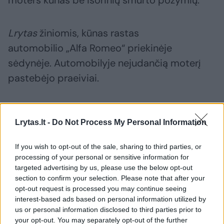
moters kūnas be išorinių smurto požymių.
Lrytas
žiniomis, kūnas rastas
automobilio „Alfa Romeo“ priekinėje
sėdynėje. Automobilyje nejudančią moterį
pastebėjo praeiviai.
Žmonės kilo įtarimas, kad jaunai moteriai
Lrytas.lt -
Do Not Process My Personal Information
kažkas negerai, todėl jie iškvietė greitosios
pagalbos medikus.
If you wish to opt-out of the sale, sharing to third parties, or
processing of your personal or sensitive information for
targeted advertising by us, please use the below opt-out
Pamatykite filmuotą medžiagą: ištrauktas
section to confirm your selection. Please note that after your
į tvenkinį įskriejęs automobilis
opt-out request is processed you may continue seeing
interest-based ads based on personal information utilized by
us or personal information disclosed to third parties prior to
your opt-out. You may separately opt-out of the further