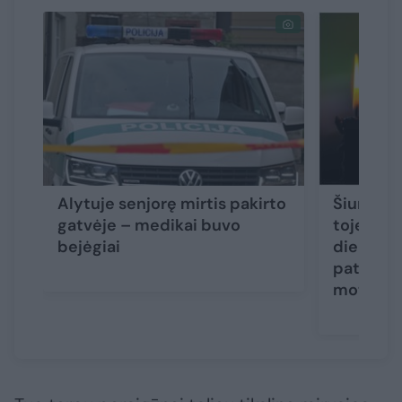
Alytuje senjorę mirtis pakirto
Šiurpūs 
gatvėje – medikai buvo
toje pači
bejėgiai
dieną ras
paties a
moterys