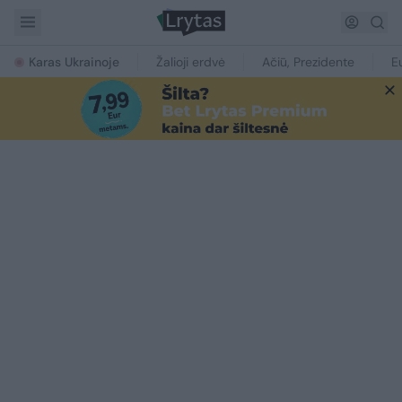
Karas Ukrainoje
Žalioji erdvė
Ačiū, Prezidente
E