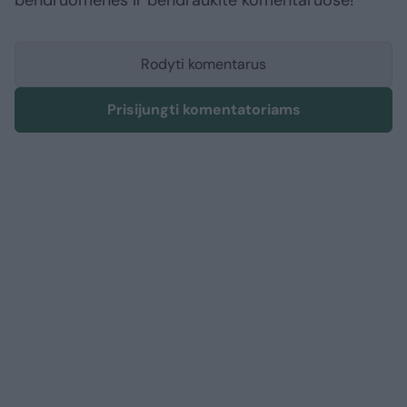
bendruomenės ir bendraukite komentaruose!
Rodyti komentarus
Prisijungti komentatoriams