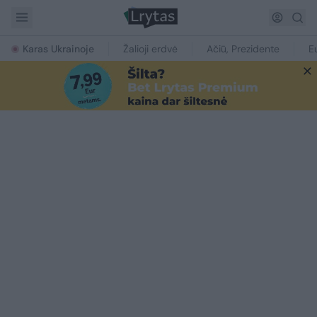
Karas Ukrainoje
Žalioji erdvė
Ačiū, Prezidente
E