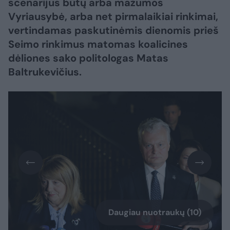
scenarijus būtų arba mažumos
Vyriausybė, arba net pirmalaikiai rinkimai,
vertindamas paskutinėmis dienomis prieš
Seimo rinkimus matomas koalicines
dėliones sako politologas Matas
Baltrukevičius.
Daugiau nuotraukų (10)