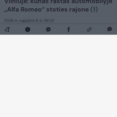
Vilniuje: kūnas rastas automobilyje
„Alfa Romeo“ stoties rajone
(1)
2026 m. rugpjūčio 8 d. 06:02
Lrytas.lt
Vilniaus policija pradėjo ikiteisminį tyrimą
ir aiškinasi jaunos moters mirties
aplinkybes. Kūnas buvo rastas
automobilyje „Alfa Romeo“ stoties rajone.
Policija vis dar tikslina moters tapatybę.