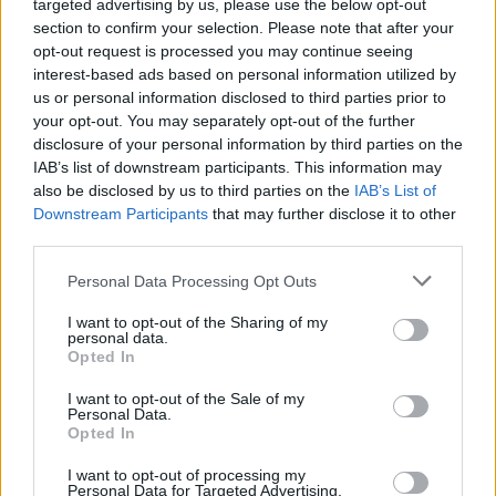
targeted advertising by us, please use the below opt-out
section to confirm your selection. Please note that after your
opt-out request is processed you may continue seeing
„Noriu tikėtis, kad visos kalbos apie visokias
interest-based ads based on personal information utilized by
vaivorykštines koalicijas liks tik kalbomis,
us or personal information disclosed to third parties prior to
your opt-out. You may separately opt-out of the further
piešiniais, taip sakant, ant grindinio, ir kad
disclosure of your personal information by third parties on the
šiuo metu mums reikia ne vaivorykštinės
IAB’s list of downstream participants. This information may
also be disclosed by us to third parties on the
IAB’s List of
koalicijos, o koalicijos, kuri turėtų pažiūrų
Downstream Participants
that may further disclose it to other
vienovę“, – pažymėjo G.Nausėda.
third parties.
Personal Data Processing Opt Outs
Savo ruožtu Tėvynės sąjungos-Lietuvos
I want to opt-out of the Sharing of my
krikščionių demokratų (TS-LKD) lyderis
personal data.
Opted In
Gabrielius Landsbergis interviu
Delfi
kiek
I want to opt-out of the Sale of my
anksčiau sakė manantis, kad vaivorykštės
Personal Data.
Opted In
koalicija, kai dirbti reikės labai skirtingų
pažiūrų partijoms, gali būti neišvengiama, ir
I want to opt-out of processing my
Personal Data for Targeted Advertising.