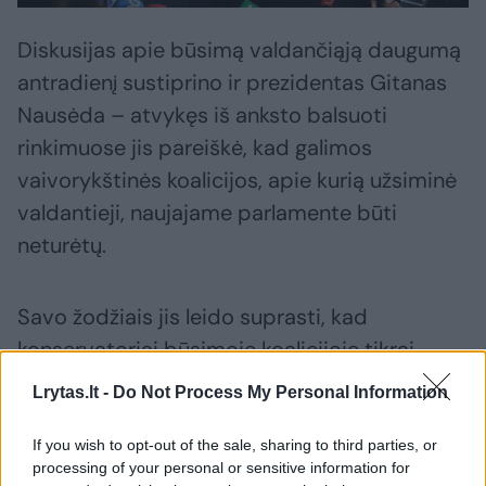
Diskusijas apie būsimą valdančiąją daugumą
antradienį sustiprino ir prezidentas Gitanas
Nausėda – atvykęs iš anksto balsuoti
rinkimuose jis pareiškė, kad galimos
vaivorykštinės koalicijos, apie kurią užsiminė
valdantieji, naujajame parlamente būti
neturėtų.
Savo žodžiais jis leido suprasti, kad
konservatoriai būsimoje koalicijoje tikrai
nepageidaujami – tą G.Nausėda
Lrytas.lt -
Do Not Process My Personal Information
pademonstravo ir nepakvietęs jų susitikti
prieš rinkimus, ir pažerdamas itin sarkastiškų
If you wish to opt-out of the sale, sharing to third parties, or
processing of your personal or sensitive information for
replikų jų pusėn.