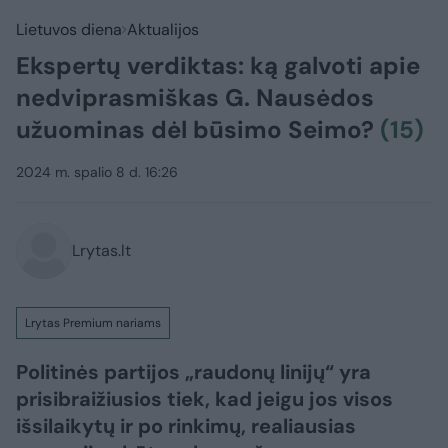
Lietuvos diena
Aktualijos
Ekspertų verdiktas: ką galvoti apie
nedviprasmiškas G. Nausėdos
užuominas dėl būsimo Seimo?
(15)
2024 m. spalio 8 d. 16:26
Lrytas.lt
Lrytas Premium nariams
Politinės partijos „raudonų linijų“ yra
prisibraižiusios tiek, kad jeigu jos visos
išsilaikytų ir po rinkimų, realiausias