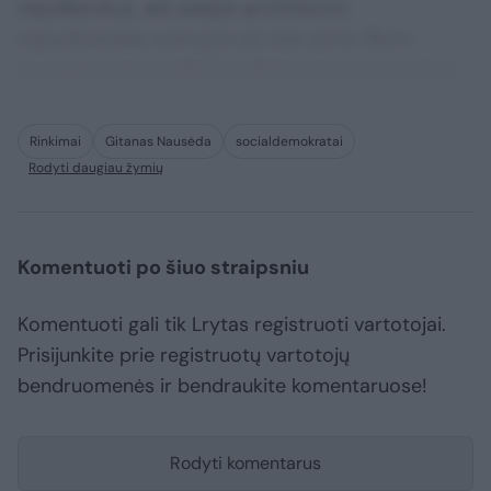
repellendus, ad saepe architecto
repudiandae corrupti sit non error illum
consequuntur adipisci dignissimos maxime.
Rinkimai
Gitanas Nausėda
socialdemokratai
Rodyti daugiau žymių
Komentuoti po šiuo straipsniu
Komentuoti gali tik Lrytas registruoti vartotojai.
Prisijunkite prie registruotų vartotojų
bendruomenės ir bendraukite komentaruose!
Rodyti komentarus