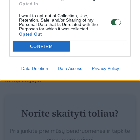
didelių iššūkių dėl to neįžvelgia.
Opted In
I want to opt-out of Collection, Use,
Retention, Sale, and/or Sharing of my
Portalo
Lrytas
kalbinti politikos ekspertai
Personal Data that Is Unrelated with the
Purposes for which it was collected.
pastebi, kad šįkart apie potencialią
Opted Out
valdančiąją daugumą apskritai kalbama
CONFIRM
gerokai per anksti, bet viena yra akivaizdu –
šalies vadovas tikrai daugiau nei kiti buvę
Data Deletion
Data Access
Privacy Policy
prezidentai dalyvauja Seimo rinkimų
kampanijoje.
Norite skaityti toliau?
Prisijunkite prie mūsų bendruomenės ir tapkite
prenumeratoriumi