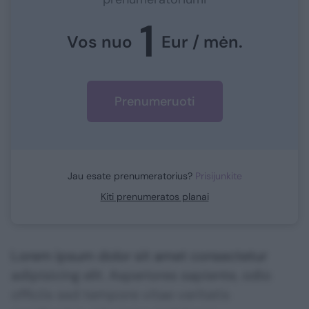
1
Vos nuo
Eur / mėn.
Prenumeruoti
Jau esate prenumeratorius?
Prisijunkite
Kiti prenumeratos planai
Lorem ipsum dolor sit amet consectetur
adipisicing elit. Asperiores sapiente, odio
officiis sed tempore vitae veritatis