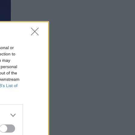
sonal or
ection to
ou may
 personal
out of the
 downstream
B’s List of