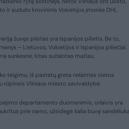
dienio rytą sostinėje, netoli Vilniaus oro uosto,
o ir sudužo krovininis Vokietijos įmonės DHL
iją žuvęs pilotas yra Ispanijos pilietis. Be to,
menys – Lietuvos, Vokietijos ir Ispanijos piliečiai.
 yra sunkesnė, kitas sužalotas mažiau.
o teigimu, iš pastatų greta nelaimės vietos
u rūpinsis Vilniaus miesto savivaldybė.
elbėjimo departamento duomenimis, orlaivis yra
nukritus prie namo, užsidegė šalia buvę sandėliuka