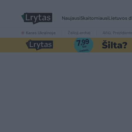
Naujausi
Skaitomiausi
Lietuvos d
Karas Ukrainoje
Žalioji erdvė
Ačiū, Prezident