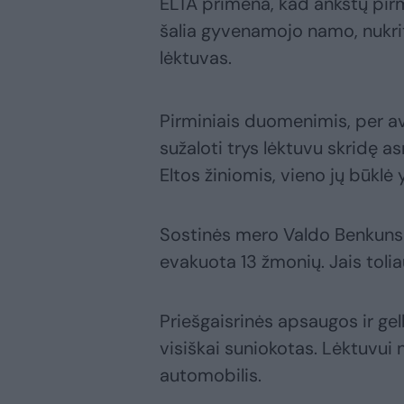
ELTA primena, kad ankstų pirma
šalia gyvenamojo namo, nukrit
lėktuvas.
Pirminiais duomenimis, per avar
sužaloti trys lėktuvu skridę as
Eltos žiniomis, vieno jų būklė
Sostinės mero Valdo Benkunsk
evakuota 13 žmonių. Jais tolia
Priešgaisrinės apsaugos ir g
visiškai suniokotas. Lėktuvui 
automobilis.