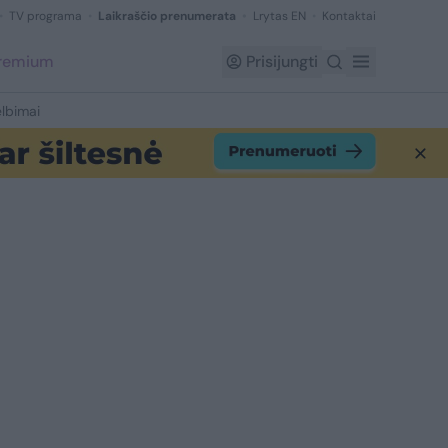
TV programa
Laikraščio prenumerata
Lrytas EN
Kontaktai
Premium
Prisijungti
lbimai