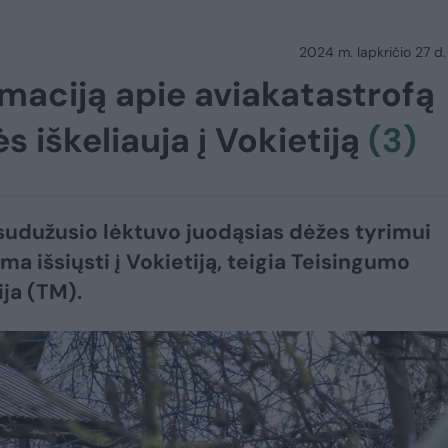
2024 m. lapkričio 27 d.
rmaciją apie aviakatastrofą
s iškeliauja į Vokietiją
(3)
 sudužusio lėktuvo juodąsias dėžes tyrimui
ma išsiųsti į Vokietiją, teigia Teisingumo
ija (TM).