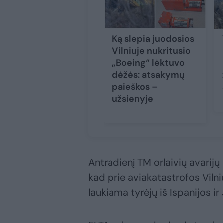
Ką slepia juodosios
Vilniuje nukritusio
„Boeing“ lėktuvo
dėžės: atsakymų
paieškos –
užsienyje
Antradienį TM orlaivių avarijų
kad prie aviakatastrofos Viln
laukiama tyrėjų iš Ispanijos ir 