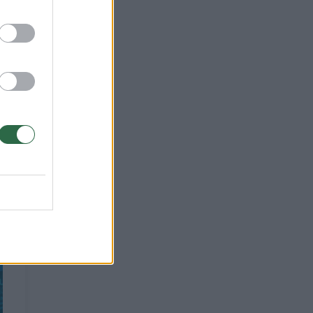
je.
yra