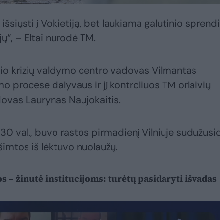
šsiųsti į Vokietiją, bet laukiama galutinio spren
ijų“, – Eltai nurodė TM.
nio krizių valdymo centro vadovas Vilmantas
o procese dalyvaus ir jį kontroliuos TM orlaivių
adovas Laurynas Naujokaitis.
.30 val., buvo rastos pirmadienį Vilniuje sudužusi
išimtos iš lėktuvo nuolaužų.
 – žinutė institucijoms: turėtų pasidaryti išvadas