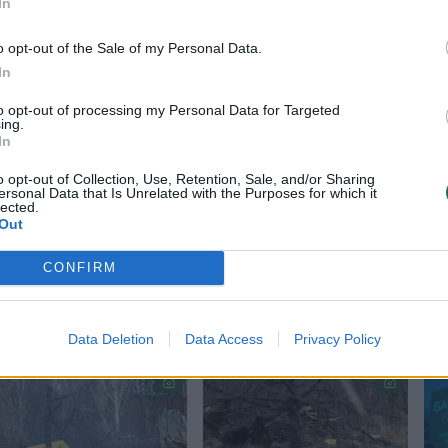
In
vimo veiksmų.
o opt-out of the Sale of my Personal Data.
In
 tyrimo tikslas yra užkirsti kelią avarijoms ateity
to opt-out of processing my Personal Data for Targeted
ing.
In
tatyti, kas kaltas ar atsakingas. Saugos tyrimas 
o opt-out of Collection, Use, Retention, Sale, and/or Sharing
 ar administracinio proceso, kuriuo siekiama
ersonal Data that Is Unrelated with the Purposes for which it
lected.
ngas, nėra su juo susiję ir neturi jam poveikio“, –
Out
CONFIRM
Data Deletion
Data Access
Privacy Policy