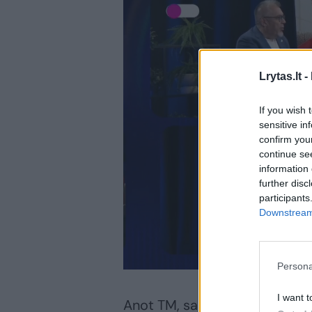
Lrytas.lt -
If you wish 
sensitive in
confirm you
continue se
information 
further disc
participants
Downstream 
Persona
I want t
Anot TM, saugos tyrimą atlie