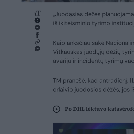
„Juodąsias dėžes planuojama i
iš ikiteisminio tyrimo instituc
Kaip anksčiau sakė Nacionali
Vitkauskas juodųjų dėžių tyrim
avarijų ir incidentų tyrimų v
TM pranešė, kad antradienį, 11
orlaivio juodosios dėžės, jos 
Po DHL lėktuvo katastrofos