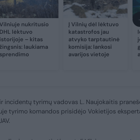
Vilniuje nukritusio
Į Vilnių dėl lėktuvo
DHL lėktuvo
katastrofos jau
l
istorijoje – kitas
atvyko tarptautinė
j
žingsnis: laukiama
komisija: lankosi
sprendimo
avarijos vietoje
 ir incidentų tyrimų vadovas L. Naujokaitis praneš
iuje tyrimo komandos prisidėjo Vokietijos eksperta
JAV.