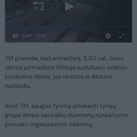
TM pranešė, kad antradienį, 11.30 val., buvo
rastos pirmadienį Vilniuje sudužusio orlaivio
juodosios dėžės, jos išimtos iš lėktuvo
nuolaužų.
Anot TM, saugos tyrimą atliekanti tyrėjų
grupė ėmėsi savirašių duomenų nuskaitymo
proceso organizavimo veiksmų.