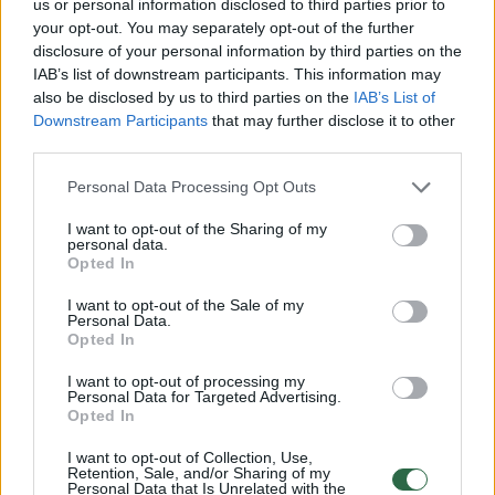
komisaras Arūnas Paulauskas užsiminė, kad
us or personal information disclosed to third parties prior to
your opt-out. You may separately opt-out of the further
nereikėtų atmesti, jog ši avarija – galimas
disclosure of your personal information by third parties on the
teroristinis aktas.
IAB’s list of downstream participants. This information may
also be disclosed by us to third parties on the
IAB’s List of
Downstream Participants
that may further disclose it to other
Pradėtas ikiteisminis tyrimas dėl transporto
third parties.
priemonių ar kelių, juose esančių įrenginių
Personal Data Processing Opt Outs
netinkamos priežiūros ar remonto bei dėl
I want to opt-out of the Sharing of my
tarptautinių skrydžių taisyklių pažeidimo.
personal data.
Opted In
Teisingumo ministerija savo ruožtu ėmėsi
I want to opt-out of the Sale of my
saugos tyrimo.
Personal Data.
Opted In
Leidinys „Wall Street Journal“ anksčiau
I want to opt-out of processing my
Personal Data for Targeted Advertising.
pranešė, jog vasarą DHL lėktuvais iš Lietuvos
Opted In
į Didžiąją Britaniją ir Vokietiją siųsti
I want to opt-out of Collection, Use,
Retention, Sale, and/or Sharing of my
padegamieji užtaisai buvo Rusijos slaptos
Personal Data that Is Unrelated with the