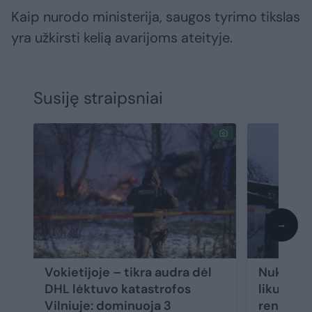
Kaip nurodo ministerija, saugos tyrimo tikslas
yra užkirsti kelią avarijoms ateityje.
Susiję straipsniai
→
Vokietijoje – tikra audra dėl
Nukritus
DHL lėktuvo katastrofos
likusiem
Vilniuje: dominuoja 3
renkama 