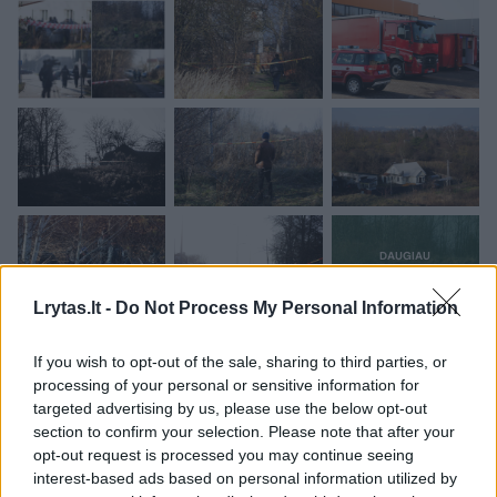
Lrytas.lt -
Do Not Process My Personal Information
If you wish to opt-out of the sale, sharing to third parties, or
Pasak Nacionalinio krizių valdymo centro
processing of your personal or sensitive information for
vadovo V. Vitkausko, pirminiais duomenimis,
targeted advertising by us, please use the below opt-out
section to confirm your selection. Please note that after your
lėktuvo sudužimas yra nelaimingas
opt-out request is processed you may continue seeing
atsitikimas. Tuo metu policijos generalinis
interest-based ads based on personal information utilized by