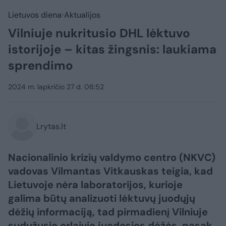
Lietuvos diena
Aktualijos
Vilniuje nukritusio DHL lėktuvo
istorijoje – kitas žingsnis: laukiama
sprendimo
2024 m. lapkričio 27 d. 06:52
Lrytas.lt
Nacionalinio krizių valdymo centro (NKVC)
vadovas Vilmantas Vitkauskas teigia, kad
Lietuvoje nėra laboratorijos, kurioje
galima būtų analizuoti lėktuvų juodųjų
dėžių informaciją, tad pirmadienį Vilniuje
sudužusio orlaivio juodosios dėžės, pasak