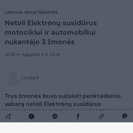
Lietuvos diena
Nelaimės
Netoli Elektrėnų susidūrus
motociklui ir automobiliui
nukentėjo 3 žmonės
2026 m. rugpjūčio 9 d. 05:14
Lrytas.lt
Trys žmonės buvo sužaloti penktadienio
vakarą netoli Elektrėnų susidūrus
motociklui ir lengvajam automobiliui.