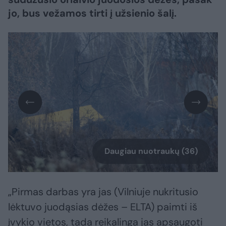
jo, bus vežamos tirti į užsienio šalį.
Daugiau nuotraukų (36)
„Pirmas darbas yra jas (Vilniuje nukritusio
lėktuvo juodąsias dėžes – ELTA) paimti iš
įvykio vietos, tada reikalinga jas apsaugoti