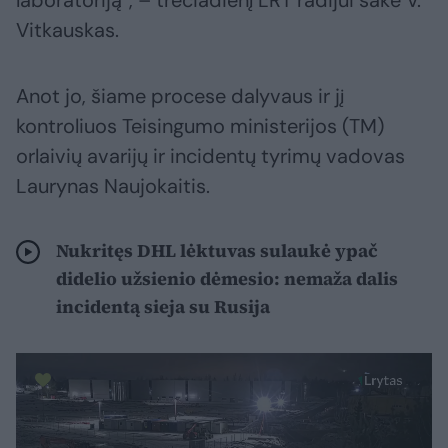
laboratoriją“, – trečiadienį LRT radijui sakė V.
Vitkauskas.
Anot jo, šiame procese dalyvaus ir jį
kontroliuos Teisingumo ministerijos (TM)
orlaivių avarijų ir incidentų tyrimų vadovas
Laurynas Naujokaitis.
Nukritęs DHL lėktuvas sulaukė ypač
didelio užsienio dėmesio: nemaža dalis
incidentą sieja su Rusija