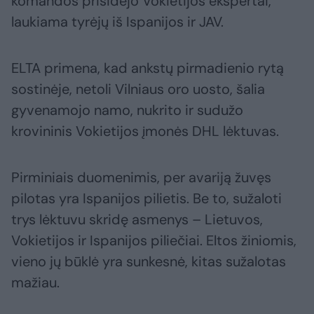
komandos prisidėjo Vokietijos ekspertai,
laukiama tyrėjų iš Ispanijos ir JAV.
ELTA primena, kad ankstų pirmadienio rytą
sostinėje, netoli Vilniaus oro uosto, šalia
gyvenamojo namo, nukrito ir sudužo
krovininis Vokietijos įmonės DHL lėktuvas.
Pirminiais duomenimis, per avariją žuvęs
pilotas yra Ispanijos pilietis. Be to, sužaloti
trys lėktuvu skridę asmenys – Lietuvos,
Vokietijos ir Ispanijos piliečiai. Eltos žiniomis,
vieno jų būklė yra sunkesnė, kitas sužalotas
mažiau.