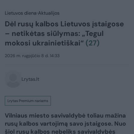
Lietuvos diena
Aktualijos
Dėl rusų kalbos Lietuvos įstaigose
– netikėtas siūlymas: „Tegul
mokosi ukrainietiškai“
(27)
2026 m. rugpjūčio 8 d. 14:33
Lrytas.lt
Lrytas Premium nariams
Vilniaus miesto savivaldybė toliau mažina
rusų kalbos vartojimą savo įstaigose. Nuo
šiol rusų kalbos nebeliks savivaldybės