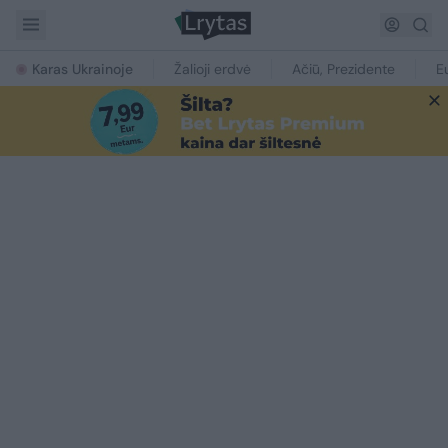
Karas Ukrainoje
Žalioji erdvė
Ačiū, Prezidente
E