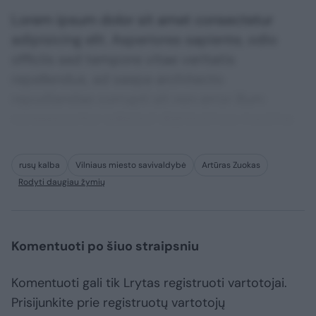
Lorem ipsum dolor sit amet consectetur
adipisicing elit. Asperiores sapiente, odio
officiis sed tempore vitae veritatis
repellendus, ad saepe architecto
repudiandae corrupti sit non error illum
consequuntur adipisci dignissimos maxime.
rusų kalba
Vilniaus miesto savivaldybė
Artūras Zuokas
Rodyti daugiau žymių
Komentuoti po šiuo straipsniu
Komentuoti gali tik Lrytas registruoti vartotojai.
Prisijunkite prie registruotų vartotojų